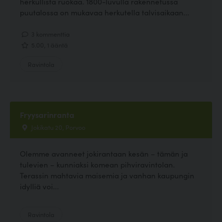
herkullista ruokaa. 1800-luvulla rakennetussa
puutalossa on mukavaa herkutella talvisaikaan...
3 kommenttia
5.00, 1 ääntä
Ravintola
Fryysarinranta
Jokikatu 20, Porvoo
Olemme avanneet jokirantaan kesän – tämän ja
tulevien – kunniaksi komean pihviravintolan.
Terassin mahtavia maisemia ja vanhan kaupungin
idylliä voi...
Ravintola