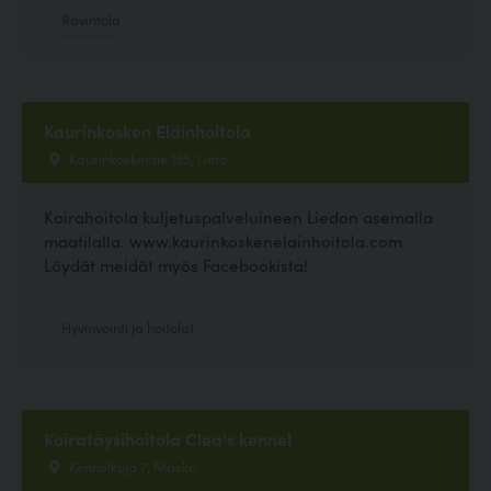
Ravintola
Kaurinkosken Eläinhoitola
Kaurinkoskentie 155, Lieto
Koirahoitola kuljetuspalveluineen Liedon asemalla
maatilalla. www.kaurinkoskenelainhoitola.com
Löydät meidät myös Facebookista!
Hyvinvointi ja hoitolat
Koiratäysihoitola Clea's kennel
Kennelkuja 7, Masku