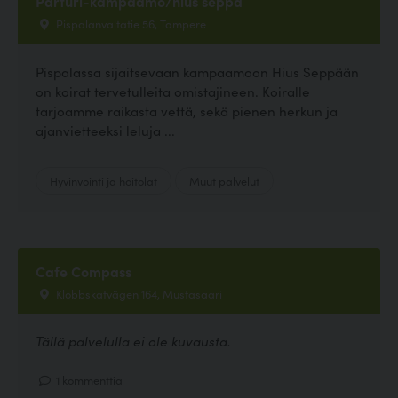
Parturi-kampaamo/hius seppä
Pispalanvaltatie 56, Tampere
Pispalassa sijaitsevaan kampaamoon Hius Seppään
on koirat tervetulleita omistajineen. Koiralle
tarjoamme raikasta vettä, sekä pienen herkun ja
ajanvietteeksi leluja ...
Hyvinvointi ja hoitolat
Muut palvelut
Cafe Compass
Klobbskatvägen 164, Mustasaari
Tällä palvelulla ei ole kuvausta.
1 kommenttia