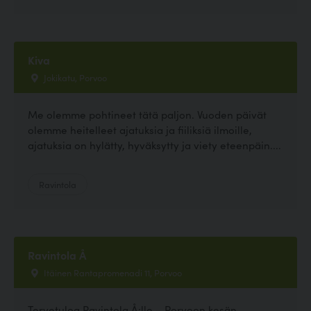
Kiva
Jokikatu, Porvoo
Me olemme pohtineet tätä paljon. Vuoden päivät
olemme heitelleet ajatuksia ja fiiliksiä ilmoille,
ajatuksia on hylätty, hyväksytty ja viety eteenpäin....
Ravintola
Ravintola Å
Itäinen Rantapromenadi 11, Porvoo
Tervetuloa Ravintola Å:lle – Porvoon kesän