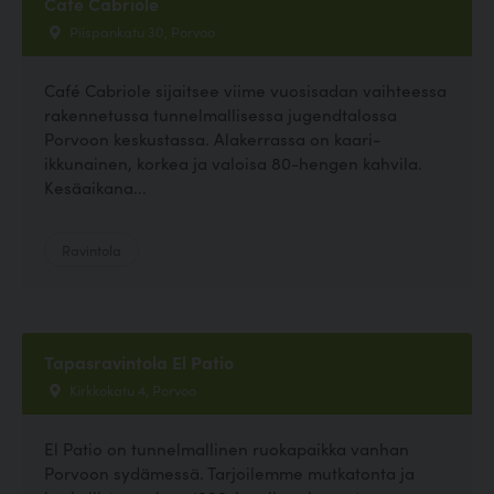
Cafe Cabriole
Piispankatu 30, Porvoo
Café Cabriole sijaitsee viime vuosisadan vaihteessa
rakennetussa tunnelmallisessa jugendtalossa
Porvoon keskustassa. Alakerrassa on kaari-
ikkunainen, korkea ja valoisa 80-hengen kahvila.
Kesäaikana...
Ravintola
Tapasravintola El Patio
Kirkkokatu 4, Porvoo
El Patio on tunnelmallinen ruokapaikka vanhan
Porvoon sydämessä. Tarjoilemme mutkatonta ja