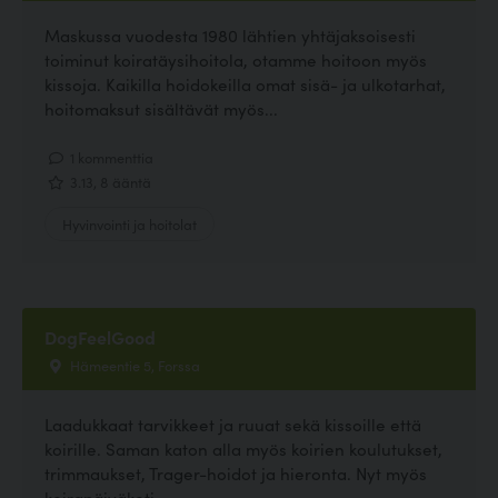
Maskussa vuodesta 1980 lähtien yhtäjaksoisesti
toiminut koiratäysihoitola, otamme hoitoon myös
kissoja. Kaikilla hoidokeilla omat sisä- ja ulkotarhat,
hoitomaksut sisältävät myös...
1 kommenttia
3.13, 8 ääntä
Hyvinvointi ja hoitolat
DogFeelGood
Hämeentie 5, Forssa
Laadukkaat tarvikkeet ja ruuat sekä kissoille että
koirille. Saman katon alla myös koirien koulutukset,
trimmaukset, Trager-hoidot ja hieronta. Nyt myös
koirapäiväkoti.