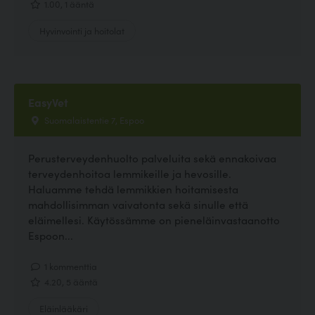
1.00, 1 ääntä
Hyvinvointi ja hoitolat
EasyVet
Suomalaistentie 7, Espoo
Perusterveydenhuolto palveluita sekä ennakoivaa
terveydenhoitoa lemmikeille ja hevosille.
Haluamme tehdä lemmikkien hoitamisesta
mahdollisimman vaivatonta sekä sinulle että
eläimellesi. Käytössämme on pieneläinvastaanotto
Espoon...
1 kommenttia
4.20, 5 ääntä
Eläinlääkäri