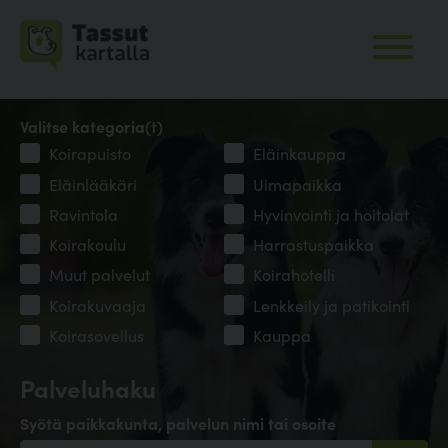
Valitse kategoria(t)
Koirapuisto
Eläinkauppa
Eläinlääkäri
Uimapaikka
Ravintola
Hyvinvointi ja hoitolat
Koirakoulu
Harrastuspaikka
Muut palvelut
Koirahotelli
Koirakuvaaja
Lenkkeily ja patikointi
Koirasovellus
Kauppa
Palveluhaku
Syötä paikkakunta, palvelun nimi tai osoite