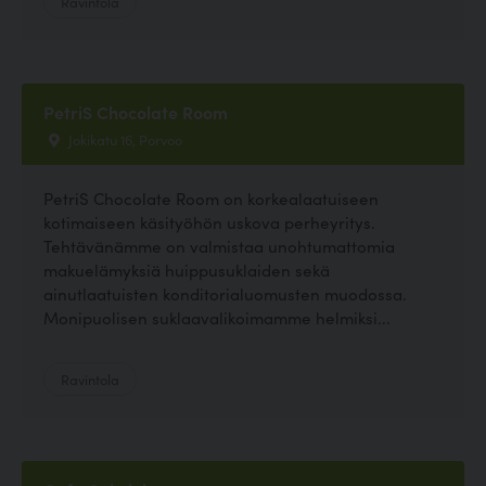
Ravintola
PetriS Chocolate Room
Jokikatu 16, Porvoo
PetriS Chocolate Room on korkealaatuiseen
kotimaiseen käsityöhön uskova perheyritys.
Tehtävänämme on valmistaa unohtumattomia
makuelämyksiä huippusuklaiden sekä
ainutlaatuisten konditorialuomusten muodossa.
Monipuolisen suklaavalikoimamme helmiksi...
Ravintola