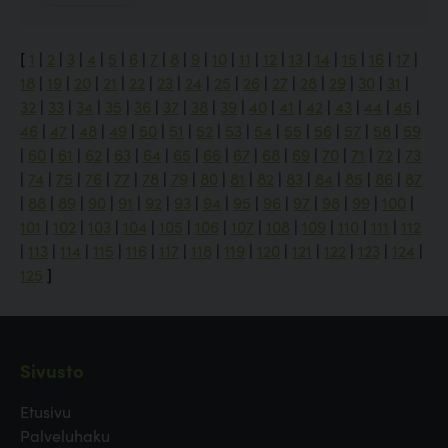
[
1
|
2
|
3
|
4
|
5
|
6
|
7
|
8
|
9
|
10
|
11
|
12
|
13
|
14
|
15
|
16
|
17
|
18
|
19
|
20
|
21
|
22
|
23
|
24
|
25
|
26
|
27
|
28
|
29
|
30
|
31
|
32
|
33
|
34
|
35
|
36
|
37
|
38
|
39
|
40
|
41
|
42
|
43
|
44
|
45
|
46
|
47
|
48
|
49
|
50
|
51
|
52
|
53
|
54
|
55
|
56
|
57
|
58
|
59
|
60
|
61
|
62
|
63
|
64
|
65
|
66
|
67
|
68
|
69
|
70
|
71
|
72
|
73
|
74
|
75
|
76
|
77
|
78
|
79
|
80
|
81
|
82
|
83
|
84
|
85
|
86
|
87
|
88
|
89
|
90
|
91
|
92
|
93
|
94
|
95
|
96
|
97
|
98
|
99
|
100
|
101
|
102
|
103
|
104
|
105
|
106
|
107
|
108
|
109
|
110
|
111
|
112
|
113
|
114
|
115
|
116
|
117
|
118
|
119
|
120
|
121
|
122
|
123
|
124
|
125
]
Sivusto
Etusivu
Palveluhaku