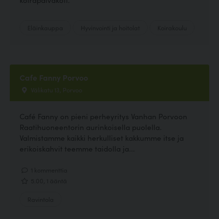
Eläinkauppa
Hyvinvointi ja hoitolat
Koirakoulu
Cafe Fanny Porvoo
Välikatu 13, Porvoo
Café Fanny on pieni perheyritys Vanhan Porvoon
Raatihuoneentorin aurinkoisella puolella.
Valmistamme kaikki herkulliset kakkumme itse ja
erikoiskahvit teemme taidolla ja...
1 kommenttia
5.00, 1 ääntä
Ravintola