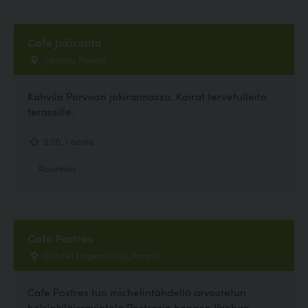
Cafe Jokiranta
Jokikatu, Porvoo
Kahvila Porvoon jokirannassa. Koirat tervetulleita
terassille.
5.00, 1 ääntä
Ravintola
Cafe Postres
Gabriel Hagertinkuja, Porvoo
Cafe Postres tuo michelintähdellä arvostetun
helsinkiläisravintola Postresin hengen Vanhan