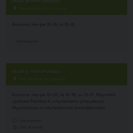
Musti ja Mirri Joensuu
Raatekankaantie 4, Joensuu
Avoinna: ma-pe 10-18, la 10-15
Eläinkauppa
Musti ja Mirri Palokka
Saarijärventie 52, Jyväskylä
Avoinna: ma-pe 10-20, la 10-18, su 12-17. Myymälä
sijaitsee Palokan K-citymarketin yhteydessä.
Myymälässä on käytettävissä lemmikkivaaka.
1 kommenttia
2.89, 18 ääntä