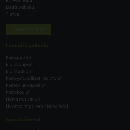
Lisää palvelu
Tietoa
Evästeasetukset
Lemmikkipalvelut
Koirapuistot
Eläinkaupat
Eläinlääkärit
Koiraystävälliset ravintolat
Koirien uimapaikat
Koirakoulut
Harrastuspaikat
Hyvinvointipalvelut ja hoitolat
Suosituimmat