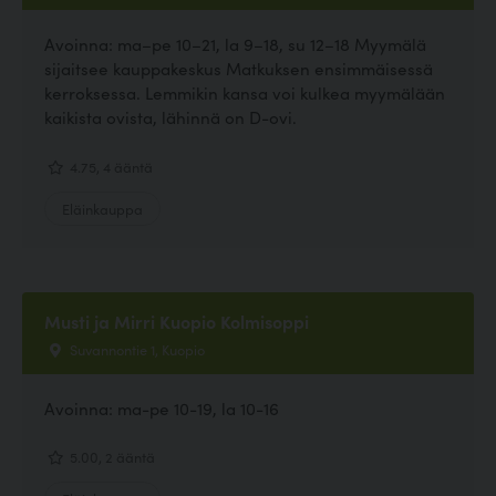
Avoinna: ma–pe 10–21, la 9–18, su 12–18 Myymälä
sijaitsee kauppakeskus Matkuksen ensimmäisessä
kerroksessa. Lemmikin kansa voi kulkea myymälään
kaikista ovista, lähinnä on D-ovi.
4.75, 4 ääntä
Eläinkauppa
Musti ja Mirri Kuopio Kolmisoppi
Suvannontie 1, Kuopio
Avoinna: ma-pe 10-19, la 10-16
5.00, 2 ääntä