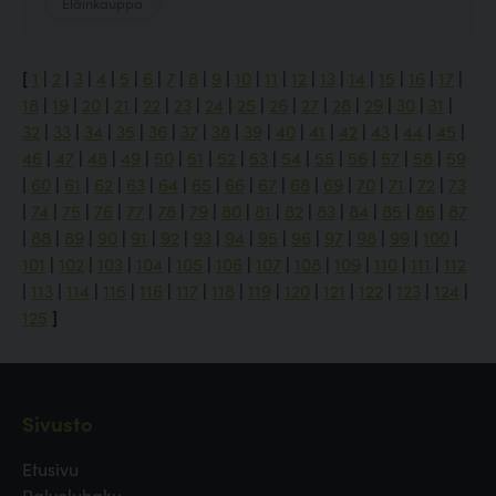
Eläinkauppa
[
1
|
2
|
3
|
4
|
5
|
6
|
7
|
8
|
9
|
10
|
11
|
12
|
13
|
14
|
15
|
16
|
17
|
18
|
19
|
20
|
21
|
22
|
23
|
24
|
25
|
26
|
27
|
28
|
29
|
30
|
31
|
32
|
33
|
34
|
35
|
36
|
37
|
38
|
39
|
40
|
41
|
42
|
43
|
44
|
45
|
46
|
47
|
48
|
49
|
50
|
51
|
52
|
53
|
54
|
55
|
56
|
57
|
58
|
59
|
60
|
61
|
62
|
63
|
64
|
65
|
66
|
67
|
68
|
69
|
70
|
71
|
72
|
73
|
74
|
75
|
76
|
77
|
78
|
79
|
80
|
81
|
82
|
83
|
84
|
85
|
86
|
87
|
88
|
89
|
90
|
91
|
92
|
93
|
94
|
95
|
96
|
97
|
98
|
99
|
100
|
101
|
102
|
103
|
104
|
105
|
106
|
107
|
108
|
109
|
110
|
111
|
112
|
113
|
114
|
115
|
116
|
117
|
118
|
119
|
120
|
121
|
122
|
123
|
124
|
125
]
Sivusto
Etusivu
Palveluhaku