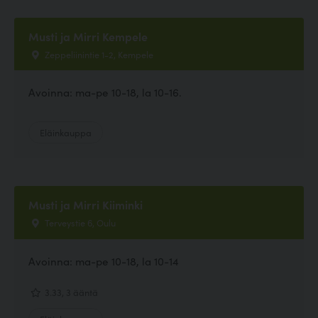
Musti ja Mirri Kempele
Zeppeliinintie 1-2, Kempele
Avoinna: ma-pe 10-18, la 10-16.
Eläinkauppa
Musti ja Mirri Kiiminki
Terveystie 6, Oulu
Avoinna: ma-pe 10-18, la 10-14
3.33, 3 ääntä