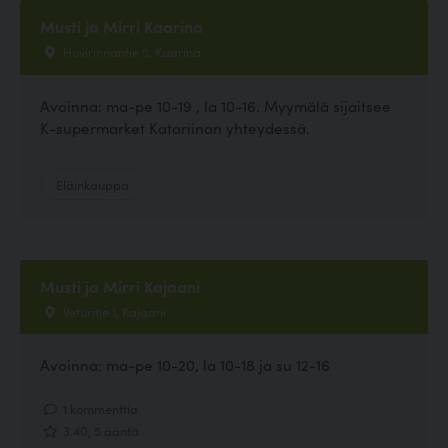
Musti ja Mirri Kaarina
Hovirinnantie 5, Kaarina
Avoinna: ma-pe 10-19 , la 10-16. Myymälä sijaitsee
K-supermarket Katariinan yhteydessä.
Eläinkauppa
Musti ja Mirri Kajaani
Veturitie 1, Kajaani
Avoinna: ma-pe 10-20, la 10-18 ja su 12-16
1 kommenttia
3.40, 5 ääntä