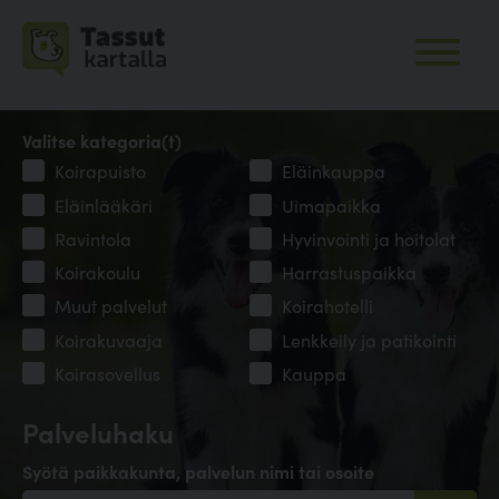
Valitse kategoria(t)
Koirapuisto
Eläinkauppa
Eläinlääkäri
Uimapaikka
Ravintola
Hyvinvointi ja hoitolat
Koirakoulu
Harrastuspaikka
Muut palvelut
Koirahotelli
Koirakuvaaja
Lenkkeily ja patikointi
Koirasovellus
Kauppa
Palveluhaku
Syötä paikkakunta, palvelun nimi tai osoite