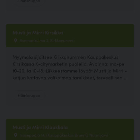
Eläinkauppa
Musti ja Mirri Kirsikka
Asemankulma 2, Kirkkonummi
Myymälä sijaitsee Kirkkonummen Kauppakeskus
Kirsikassa K-citymarketin puolella. Avoinna: ma-pe
10-20, la 10-18. Liikkeestämme löydät Musti ja Mirri -
ketjun kattavan valikoiman tarvikkeet, terveellisen...
Eläinkauppa
Musti ja Mirri Klaukkala
Isoseppälä 14, (Kauppakeskus Brunni), Nurmijärvi