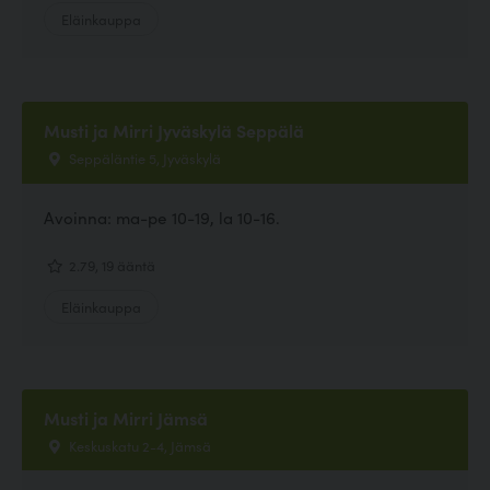
Eläinkauppa
Musti ja Mirri Jyväskylä Seppälä
Seppäläntie 5, Jyväskylä
Avoinna: ma-pe 10-19, la 10-16.
2.79, 19 ääntä
Eläinkauppa
Musti ja Mirri Jämsä
Keskuskatu 2-4, Jämsä