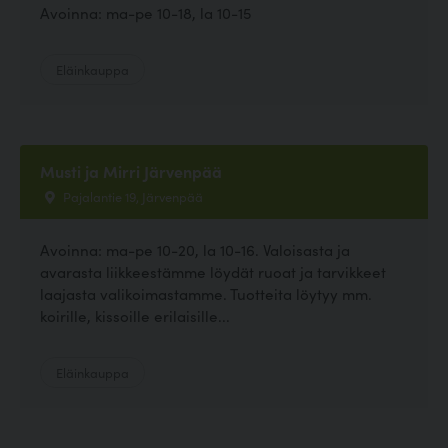
Avoinna: ma-pe 10-18, la 10-15
Eläinkauppa
Musti ja Mirri Järvenpää
Pajalantie 19, Järvenpää
Avoinna: ma-pe 10-20, la 10-16. Valoisasta ja
avarasta liikkeestämme löydät ruoat ja tarvikkeet
laajasta valikoimastamme. Tuotteita löytyy mm.
koirille, kissoille erilaisille...
Eläinkauppa