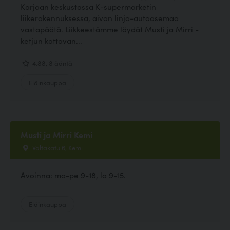
Karjaan keskustassa K-supermarketin
liikerakennuksessa, aivan linja-autoasemaa
vastapäätä. Liikkeestämme löydät Musti ja Mirri -
ketjun kattavan...
4.88, 8 ääntä
Eläinkauppa
Musti ja Mirri Kemi
Valtakatu 6, Kemi
Avoinna: ma-pe 9-18, la 9-15.
Eläinkauppa