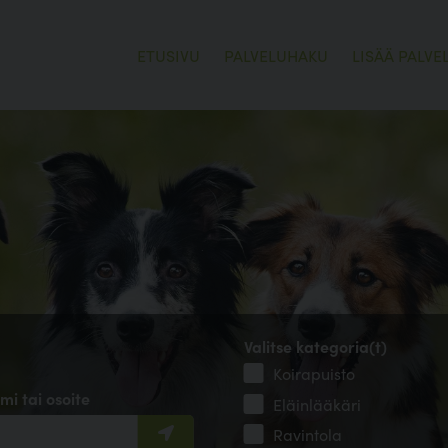
ETUSIVU
PALVELUHAKU
LISÄÄ PALVE
Valitse kategoria(t)
Koirapuisto
mi tai osoite
Eläinlääkäri
Ravintola