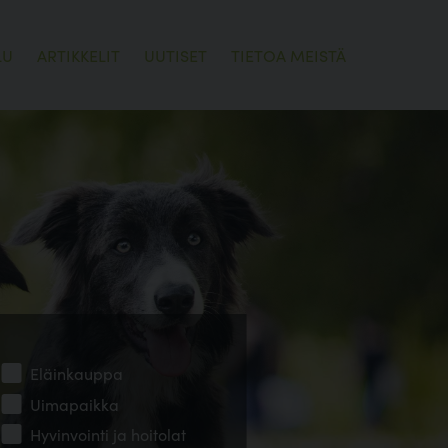
LU
ARTIKKELIT
UUTISET
TIETOA MEISTÄ
Eläinkauppa
Uimapaikka
Hyvinvointi ja hoitolat