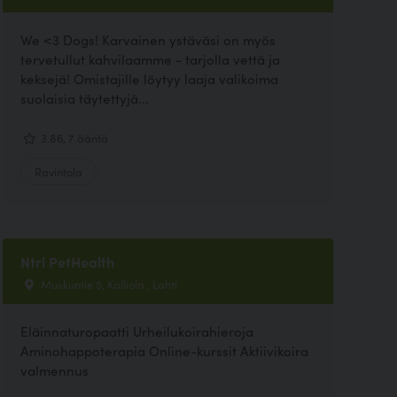
We <3 Dogs! Karvainen ystäväsi on myös
tervetullut kahvilaamme - tarjolla vettä ja
keksejä! Omistajille löytyy laaja valikoima
suolaisia täytettyjä...
3.86, 7 ääntä
Ravintola
Ntrl PetHealth
Muskuntie 5, Kalliola , Lahti
Eläinnaturopaatti Urheilukoirahieroja
Aminohappoterapia Online-kurssit Aktiivikoira
valmennus