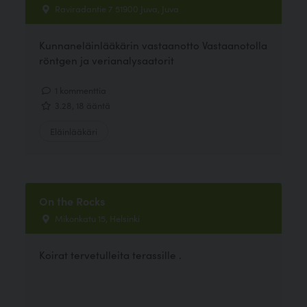
Raviradantie 7 51900 Juva, Juva
Kunnaneläinlääkärin vastaanotto Vastaanotolla
röntgen ja verianalysaatorit
1 kommenttia
3.28, 18 ääntä
Eläinlääkäri
On the Rocks
Mikonkatu 15, Helsinki
Koirat tervetulleita terassille .