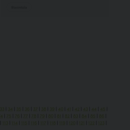
Ravintola
33
|
34
|
35
|
36
|
37
|
38
|
39
|
40
|
41
|
42
|
43
|
44
|
45
|
74
|
75
|
76
|
77
|
78
|
79
|
80
|
81
|
82
|
83
|
84
|
85
|
86
|
|
113
|
114
|
115
|
116
|
117
|
118
|
119
|
120
|
121
|
122
|
123
|