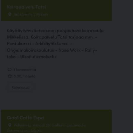
Koirapalvelu Tatsi
Jääkärintie 1, Mikkeli
Käyttäytymistieteeseen pohjautuva koirakoulu
Mikkelissä. Koirapalvelu Tatsi tarjoaa mm. -
Pentukurssi - Arkikäytöskurssi -
Ongelmakoirakoulutus - Nose Work - Rally-
toko - Ulkoilutuspalvelu
1 kommenttia
5.00, 1 ääntä
Koirakoulu
Ciao! Caffe Espa
Pohjois-Esplanadi 29, Galleria Esplanadin
katutasossa, Helsinki