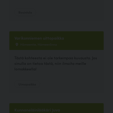
Ravintola
Varikonniemen uittopaikka
Hämeentie, Hämeenlinna
Tästä kohteesta ei ole tarkempaa kuvausta. Jos
sinulla on tietoa tästä, niin ilmoita meille
lomakkeella!
Uimapaikka
Kunnaneläinlääkäri Juva