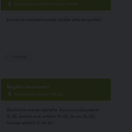
Telakkakatu 8, 00100 Helsinki, Helsinki
Koirat tervetulleita sekä sisälle että terassille!
Ravintola
Birgitta Hernesaari
Hernesaarenranta 2, Helsinki
Ravintola meren äärellä. Avoinna joka päivä
9–22, keittiö auki arkisin 11–20, la–su 12–20,
lounas arkisin 11–14.30.