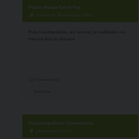
Public House Selvä Pyy
Tuntiritie 16, Äkäslompolo, Kolari
Pubi/ruokapaikka, iso terassi ja sisällekin voi
mennä koiran kanssa
1 kommenttia
Ravintola
Koulutuspalvelu Toisenlainen
Joensuunkatu 9, Salo