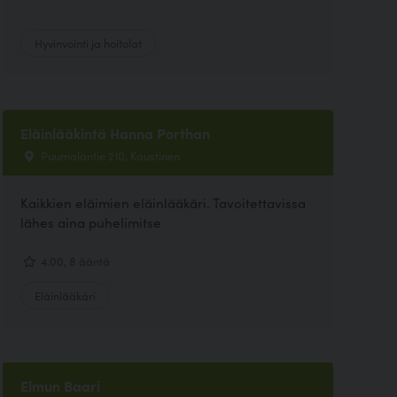
Hyvinvointi ja hoitolat
Eläinlääkintä Hanna Porthan
Puumalantie 210, Kaustinen
Kaikkien eläimien eläinlääkäri. Tavoitettavissa
lähes aina puhelimitse
4.00, 8 ääntä
Eläinlääkäri
Elmun Baari