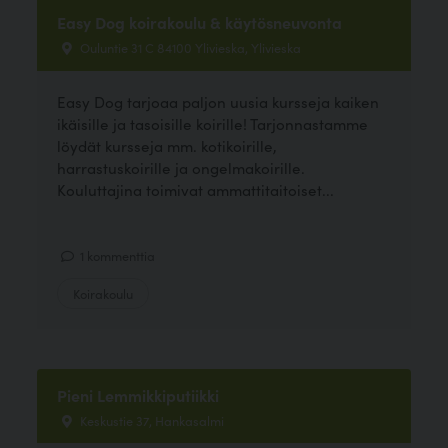
Easy Dog koirakoulu & käytösneuvonta
Ouluntie 31 C 84100 Ylivieska, Ylivieska
Easy Dog tarjoaa paljon uusia kursseja kaiken
ikäisille ja tasoisille koirille! Tarjonnastamme
löydät kursseja mm. kotikoirille,
harrastuskoirille ja ongelmakoirille.
Kouluttajina toimivat ammattitaitoiset...
1 kommenttia
Koirakoulu
Pieni Lemmikkiputiikki
Keskustie 37, Hankasalmi