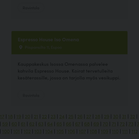
Ravintola
Espresso House Iso Omena
Piispansilta 11, Espoo
Kauppakeskus Isossa Omenassa palvelee
kahvila Espresso House. Koirat tervetulleita
kesäterassille, jossa on tarjolla myös vesikuppi.
Ravintola
17
|
18
|
19
|
20
|
21
|
22
|
23
|
24
|
25
|
26
|
27
|
28
|
29
|
30
|
31
|
32
|
|
59
|
60
|
61
|
62
|
63
|
64
|
65
|
66
|
67
|
68
|
69
|
70
|
71
|
72
|
73
|
|
100
|
101
|
102
|
103
|
104
|
105
|
106
|
107
|
108
|
109
|
110
|
111
|
112