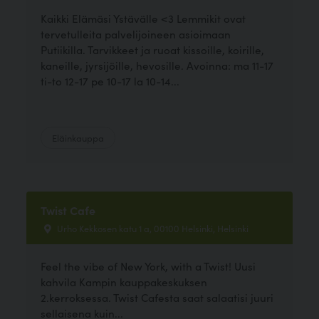
Kaikki Elämäsi Ystävälle <3 Lemmikit ovat
tervetulleita palvelijoineen asioimaan
Putiikilla. Tarvikkeet ja ruoat kissoille, koirille,
kaneille, jyrsijöille, hevosille. Avoinna: ma 11-17
ti-to 12-17 pe 10-17 la 10-14...
Eläinkauppa
Twist Cafe
Urho Kekkosen katu 1 a, 00100 Helsinki, Helsinki
Feel the vibe of New York, with a Twist! Uusi
kahvila Kampin kauppakeskuksen
2.kerroksessa. Twist Cafesta saat salaatisi juuri
sellaisena kuin...