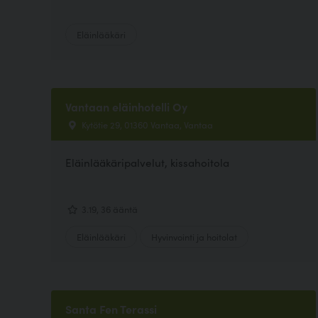
Eläinlääkäri
Vantaan eläinhotelli Oy
Kytötie 29, 01360 Vantaa, Vantaa
Eläinlääkäripalvelut, kissahoitola
3.19, 36 ääntä
Eläinlääkäri
Hyvinvointi ja hoitolat
Santa Fen Terassi