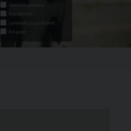
Harrastuspaikka
Koirahotelli
Lenkkeily ja patikointi
Kauppa