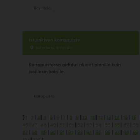
Ravintola
Istuinkiven koirapuisto
kokonkatu, Riihimäki
Koirapuistossa aidatut alueet pienille kuin
isoillekin koirille.
Koirapuisto
[
1
|
2
|
3
|
4
|
5
|
6
|
7
|
8
|
9
|
10
|
11
|
12
|
13
|
14
|
15
|
16
|
46
|
47
|
48
|
49
|
50
|
51
|
52
|
53
|
54
|
55
|
56
|
57
|
58
87
|
88
|
89
|
90
|
91
|
92
|
93
|
94
|
95
|
96
|
97
|
98
|
99
124
|
125
]