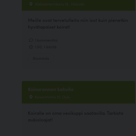
Aleksanterinkatu 15 , Helsinki
Meille ovat tervetulleita niin isot kuin pienetkin
hyvätapaiset koirat!
1 kommenttia
1.00, 1 ääntä
Ravintola
Koivurannan kahvila
Kasarmintie 51, Oulu
Koiralle on oma vesikuppi saatavilla. Tarkista
aukioloajat!