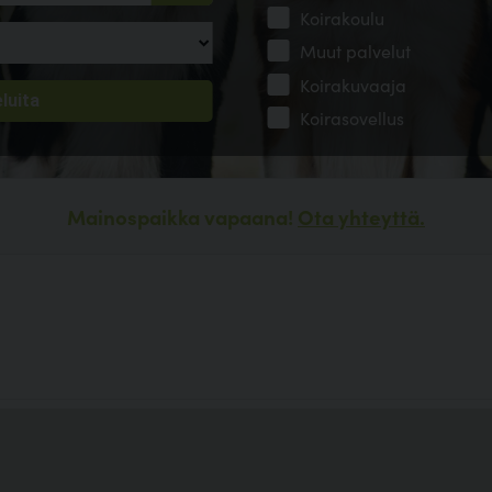
Koirakoulu
Muut palvelut
Koirakuvaaja
Koirasovellus
Mainospaikka vapaana!
Ota yhteyttä.