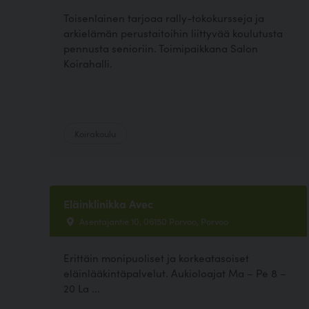
Toisenlainen tarjoaa rally-tokokursseja ja
arkielämän perustaitoihin liittyvää koulutusta
pennusta senioriin. Toimipaikkana Salon
Koirahalli.
Koirakoulu
Eläinklinikka Avec
Asentajantie 10, 06150 Porvoo, Porvoo
Erittäin monipuoliset ja korkeatasoiset
eläinlääkintäpalvelut. Aukioloajat Ma – Pe 8 –
20 La ...