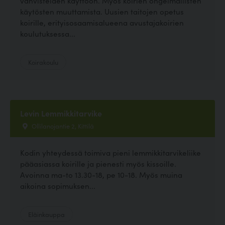
vahvisteiden käyttöön. Myös koirien ongelmallisten
käytösten muuttamista. Uusien taitojen opetus
koirille, erityisosaamisalueena avustajakoirien
koulutuksessa...
Koirakoulu
Levin Lemmikkitarvike
Ollilanojantie 2, Kittilä
Kodin yhteydessä toimiva pieni lemmikkitarvikeliike
pääasiassa koirille ja pienesti myös kissoille.
Avoinna ma-to 13.30-18, pe 10-18. Myös muina
aikoina sopimuksen...
Eläinkauppa