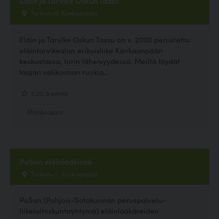
Eläin ja tarvike Oskun tassu
Torikatu 9, Kankaanpää
Eläin ja Tarvike Oskun Tassu on v. 2000 perustettu
eläintarvikealan erikoisliike Kankaanpään
keskustassa, torin läheisyydessä. Meiltä löydät
laajan valikoiman ruokia...
2.20, 5 ääntä
Eläinkauppa
PoSan eläinlääkintä
Torikatu 5, Kankaanpää
PoSan (Pohjois-Satakunnan peruspalvelu-
liikelaitoskuntayhtymä) eläinlääkäreiden