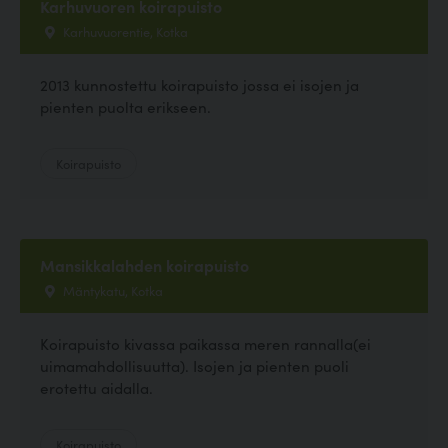
Karhuvuoren koirapuisto
Karhuvuorentie, Kotka
2013 kunnostettu koirapuisto jossa ei isojen ja
pienten puolta erikseen.
Koirapuisto
Mansikkalahden koirapuisto
Mäntykatu, Kotka
Koirapuisto kivassa paikassa meren rannalla(ei
uimamahdollisuutta). Isojen ja pienten puoli
erotettu aidalla.
Koirapuisto