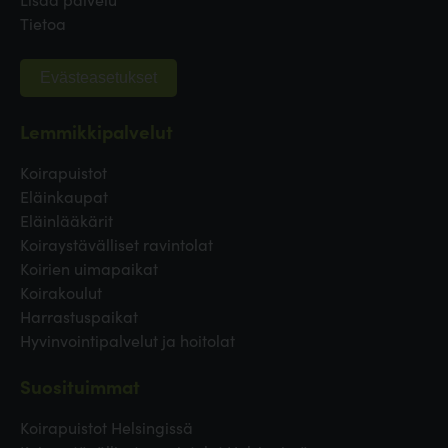
Tietoa
Evästeasetukset
Lemmikkipalvelut
Koirapuistot
Eläinkaupat
Eläinlääkärit
Koiraystävälliset ravintolat
Koirien uimapaikat
Koirakoulut
Harrastuspaikat
Hyvinvointipalvelut ja hoitolat
Suosituimmat
Koirapuistot Helsingissä