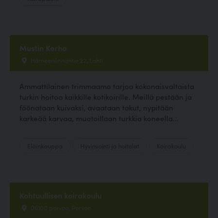
Mustin Kerho
Hämeenlinnantie 22, Lahti
Ammattilainen trimmaamo tarjoa kokonaisvaltaista
turkin hoitoa kaikkille kotikoirille. Meillä pestään ja
föönataan kuivaksi, avaataan takut, nypitään
karkeää karvaa, muotoillaan turkkia koneella...
Eläinkauppa
Hyvinvointi ja hoitolat
Koirakoulu
Kohtuullisen koirakoulu
06100 porvoo, Porvoo