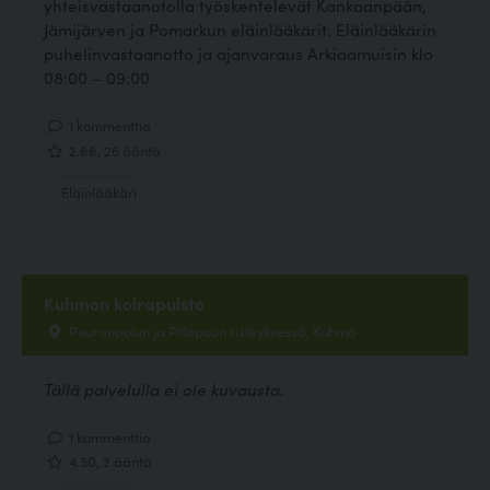
yhteisvastaanotolla työskentelevät Kankaanpään,
Jämijärven ja Pomarkun eläinlääkärit. Eläinlääkärin
puhelinvastaanotto ja ajanvaraus Arkiaamuisin klo
08:00 – 09:00
1 kommenttia
2.88, 26 ääntä
Eläinlääkäri
Kuhmon koirapuisto
Peuranpolun ja Piilopoun risteyksessä, Kuhmo
Tällä palvelulla ei ole kuvausta.
1 kommenttia
4.50, 2 ääntä