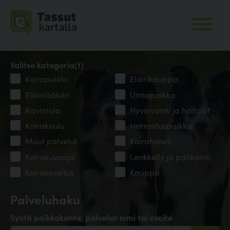
Valitse kategoria(t)
Koirapuisto
Eläinkauppa
Eläinlääkäri
Uimapaikka
Ravintola
Hyvinvointi ja hoitolat
Koirakoulu
Harrastuspaikka
Muut palvelut
Koirahotelli
Koirakuvaaja
Lenkkeily ja patikointi
Koirasovellus
Kauppa
Palveluhaku
Syötä paikkakunta, palvelun nimi tai osoite