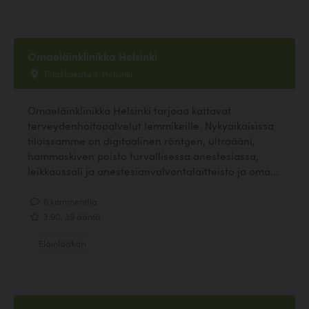
Omaeläinklinikka Helsinki
Telakkakatu 3, Helsinki
Omaeläinklinikka Helsinki tarjoaa kattavat
terveydenhoitopalvelut lemmikeille. Nykyaikaisissa
tiloissamme on digitaalinen röntgen, ultraääni,
hammaskiven poisto turvallisessa anestesiassa,
leikkaussali ja anestesianvalvontalaitteisto ja oma...
6 kommenttia
3.90, 39 ääntä
Eläinlääkäri