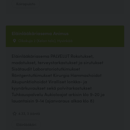
Koirapuisto
Eläinlääkäriasema Animus
Oikokuja 2 (Kelan talo), Hyvinkää
Eläinlääkäriasema PALVELUT Rokotukset,
madotukset, terveystarkastukset ja sirutukset
Sisätaudit Laboratoriotutkimukset
Röntgentutkimukset Kirurgia Hammashoidot
Akupunktiohoidot Viralliset lonkka- ja
kyynärkuvaukset sekä polvitarkastukset
Tuhkauspalvelu Aukioloajat arkisin klo 9-20 ja
lauantaisin 9-14 (ajanvaraus alkaa klo 8)
4.33, 3 ääntä
Eläinlääkäri