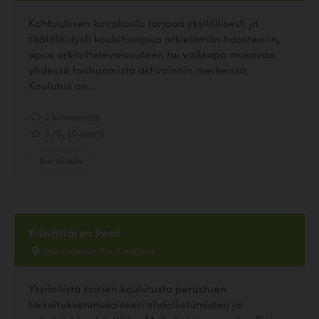
Kohtuullisen koirakoulu tarjoaa yksilöllisesti ja
räätälöidysti koulutusapua arkielämän haasteisiin,
apua arkitottelevaisuuteen tai vaikkapa mukavaa
yhdessä touhuamista aktivoinnin merkeissä.
Koulutus on...
2 kommenttia
3.70, 20 ääntä
Koirakoulu
Päivättären Pesä
Itärannantie 104, Kemijärvi
Yksilöllistä koirien koulutusta perustuen
tarkoituksenmukaiseen ehdollistumisten ja