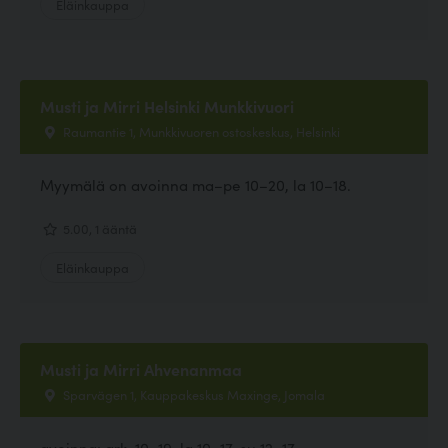
Eläinkauppa
Musti ja Mirri Helsinki Munkkivuori
Raumantie 1, Munkkivuoren ostoskeskus, Helsinki
Myymälä on avoinna ma–pe 10–20, la 10–18.
5.00, 1 ääntä
Eläinkauppa
Musti ja Mirri Ahvenanmaa
Sparvägen 1, Kauppakeskus Maxinge, Jomala
avoinna: ark. 10–19, la 10–17, su 12–17