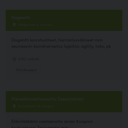
Dogantti
Meijerintie 4, Liminka
Dogantti koiratuotteet, harrastusvälineet mm.
seuraaviin koiraharrastus lajeihin: agility, toko, pk
3.00, 1 ääntä
Eläinkauppa
Pieneläinvastaanotto Tassutohtori
Asemakatu 14, Kuopio
Eläinlääkärin vastaanotto aivan Kuopion
keskustassa. Tarjoamme mm.: -