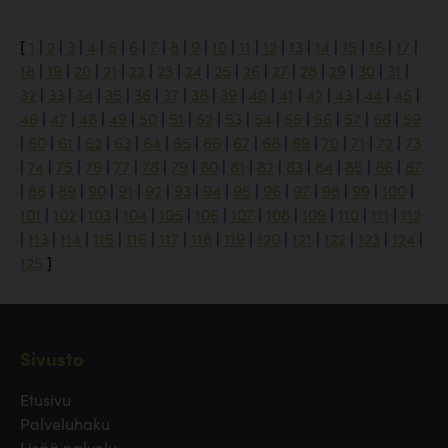
[
1
|
2
|
3
|
4
|
5
|
6
|
7
|
8
|
9
|
10
|
11
|
12
|
13
|
14
|
15
|
16
|
17
|
18
|
19
|
20
|
21
|
22
|
23
|
24
|
25
|
26
|
27
|
28
|
29
|
30
|
31
|
32
|
33
|
34
|
35
|
36
|
37
|
38
|
39
|
40
|
41
|
42
|
43
|
44
|
45
|
46
|
47
|
48
|
49
|
50
|
51
|
52
|
53
|
54
|
55
|
56
|
57
|
58
|
59
|
60
|
61
|
62
|
63
|
64
|
65
|
66
|
67
|
68
|
69
|
70
|
71
|
72
|
73
|
74
|
75
|
76
|
77
|
78
|
79
|
80
|
81
|
82
|
83
|
84
|
85
|
86
|
87
|
88
|
89
|
90
|
91
|
92
|
93
|
94
|
95
|
96
|
97
|
98
|
99
|
100
|
101
|
102
|
103
|
104
|
105
|
106
|
107
|
108
|
109
|
110
|
111
|
112
|
113
|
114
|
115
|
116
|
117
|
118
|
119
|
120
|
121
|
122
|
123
|
124
|
125
]
Sivusto
Etusivu
Palveluhaku
Lisää palvelu