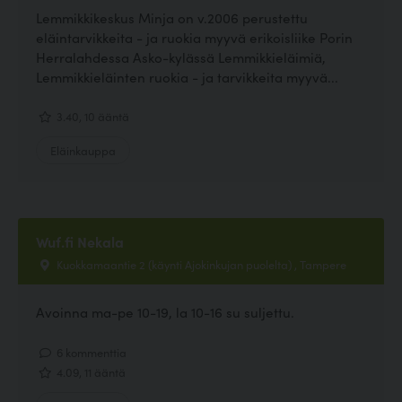
Lemmikkikeskus Minja on v.2006 perustettu
eläintarvikkeita - ja ruokia myyvä erikoisliike Porin
Herralahdessa Asko-kylässä Lemmikkieläimiä,
Lemmikkieläinten ruokia - ja tarvikkeita myyvä...
3.40, 10 ääntä
Eläinkauppa
Wuf.fi Nekala
Kuokkamaantie 2 (käynti Ajokinkujan puolelta) , Tampere
Avoinna ma-pe 10-19, la 10-16 su suljettu.
6 kommenttia
4.09, 11 ääntä