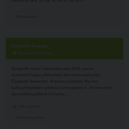
Eläinkauppa
Dogantti Areena
Meijerintie 4, Liminka
Dogantti avasi marraskuussa 2013 uusien
tuotantotilojen yhteyteen koiraharrastustila
Dogantti Areenan. Areena sijaitsee Hyvien
kulkuyhteyksien päässä Limingassa n. 20 minuutin
ajomatkanpäässä Oulusta...
1.50, 4 ääntä
Harrastuspaikka