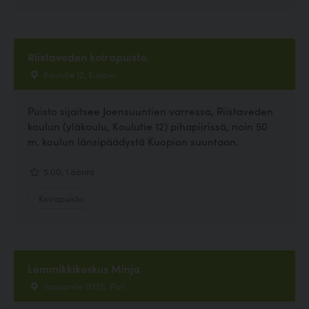
Riistaveden koirapuisto
Koulutie 12, Kuopio
Puisto sijaitsee Joensuuntien varressa, Riistaveden
koulun (yläkoulu, Koulutie 12) pihapiirissä, noin 50
m. koulun länsipäädystä Kuopion suuntaan.
5.00, 1 ääntä
Koirapuisto
Lemmikkikeskus Minja
Vaasantie 1313B, Pori