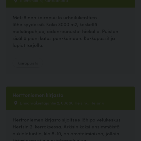
Niementie 16, Kankaanpää
Metsäinen koirapuisto urheilukenttien
läheisyydessä. Koko 3000 m2, keskellä
metsänpohjaa, aidanreunustat hiekalla. Puiston
sisällä pieni katos penkkeineen. Kakkapussit ja
lapiot tarjolla.
Koirapuisto
Herttoniemen kirjasto
Linnanrakentajantie 2, 00880 Helsinki, Helsinki
Herttoniemen kirjasto sijaitsee lähipalvelukeskus
Hertsin 2. kerroksessa. Arkisin kaksi ensimmäistä
aukiolotuntia, klo 8-10, on omatoimiaikaa, jolloin
kirjastossa ei ole asiakaspalvelua....