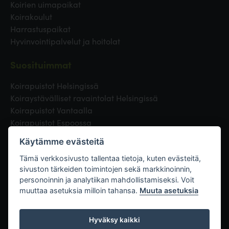
Koirien uimapaikat
Koirakoulut
Harrastuspaikat
Hyvinvointipalvelut ja hoitolat
Suosituimmat
Koirapuistot Helsingissä
Koiraystävälliset ravaintolat Helsingissä
Koirapuistot Vantaalla
Koirapuistot Espoossa
Koirapuistot Turussa
Käytämme evästeitä
Eläinlääkäri Helsingissä
Koirapuistot Tampereella
Tämä verkkosivusto tallentaa tietoja, kuten evästeitä,
sivuston tärkeiden toimintojen sekä markkinoinnin,
personoinnin ja analytiikan mahdollistamiseksi. Voit
Linkit
muuttaa asetuksia milloin tahansa.
Muuta asetuksia
Hyväksy kaikki