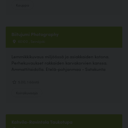
Kauppa
Biitujumi Photography
60100 , Seinäjoki
Lemmikkikuvaus miljöössä ja asiakkaiden kotona.
Perhekuvaukset rakkaiden karvakorvien kanssa.
Ammattitaidolla. Etelä-pohjanmaa - Satakunta
5.00, 1 ääntä
Koirakuvaaja
Kahvila-Ravintola Taukotupa