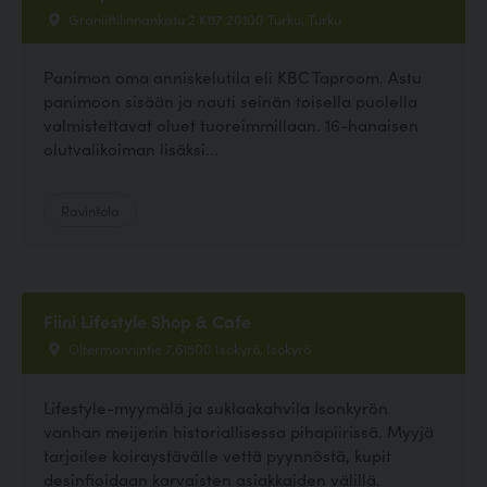
Graniittilinnankatu 2 K117 20100 Turku, Turku
Panimon oma anniskelutila eli KBC Taproom. Astu
panimoon sisään ja nauti seinän toisella puolella
valmistettavat oluet tuoreimmillaan. 16-hanaisen
olutvalikoiman lisäksi...
Ravintola
Fiini Lifestyle Shop & Cafe
Oltermannintie 7,61500 Isokyrö, Isokyrö
Lifestyle-myymälä ja suklaakahvila Isonkyrön
vanhan meijerin historiallisessa pihapiirissä. Myyjä
tarjoilee koiraystävälle vettä pyynnöstä, kupit
desinfioidaan karvaisten asiakkaiden välillä.