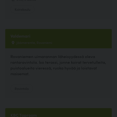
Koirakoulu
Valdemari
Jäämerentie, Rovaniemi
Rovaniemen uimarannan läheisyydessä oleva
rantaravintola. Iso terassi, jonne koirat tervetulleita,
puistoalueita vieressä, ruoka hyvää ja loistavat
maisemat.
Ravintola
KBC Taproom