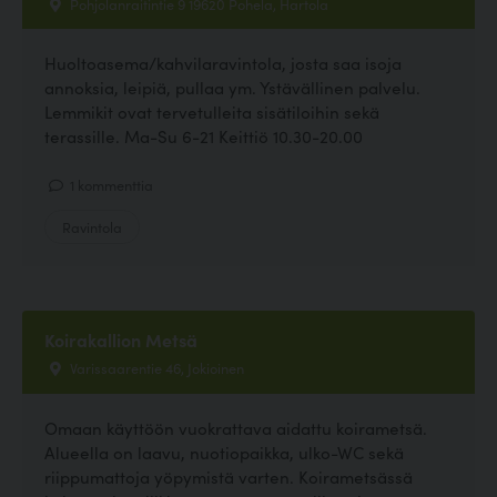
Pohjolanraitintie 9 19620 Pohela, Hartola
Huoltoasema/kahvilaravintola, josta saa isoja
annoksia, leipiä, pullaa ym. Ystävällinen palvelu.
Lemmikit ovat tervetulleita sisätiloihin sekä
terassille. Ma-Su 6-21 Keittiö 10.30-20.00
1 kommenttia
Ravintola
Koirakallion Metsä
Varissaarentie 46, Jokioinen
Omaan käyttöön vuokrattava aidattu koirametsä.
Alueella on laavu, nuotiopaikka, ulko-WC sekä
riippumattoja yöpymistä varten. Koirametsässä