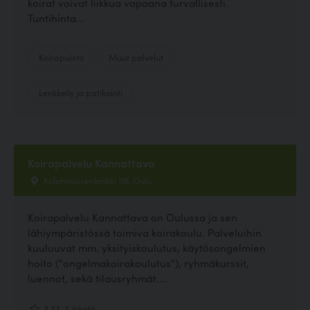
koirat voivat liikkua vapaana turvallisesti.
Tuntihinta...
Koirapuisto
Muut palvelut
Lenkkeily ja patikointi
Koirapalvelu Kannattava
Kolehmaisenlenkki 116, Oulu
Koirapalvelu Kannattava on Oulussa ja sen
lähiympäristössä toimiva koirakoulu. Palveluihin
kuuluuvat mm. yksityiskoulutus, käytösongelmien
hoito ("ongelmakoirakoulutus"), ryhmäkurssit,
luennot, sekä tilausryhmät....
3.33, 3 ääntä