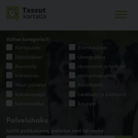
Valitse kategoria(t)
Koirapuisto
Eläinkauppa
Eläinlääkäri
Uimapaikka
Ravintola
Hyvinvointi ja hoitolat
Koirakoulu
Harrastuspaikka
Muut palvelut
Koirahotelli
Koirakuvaaja
Lenkkeily ja patikointi
Koirasovellus
Kauppa
Palveluhaku
Syötä paikkakunta, palvelun nimi tai osoite