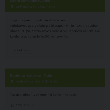
Lifedream valokuvaus
Kavastontie 691 25460 , Salo
Tarjoan pienimuotoisesti koirien
valokuvauspalveluja pääkaupunki- ja Turun seudun
alueella. Järjestän myös valokuvauspäiviä erilaisissa
kohteissa. Tutustu lisää kotisivuilla!
Koirakuvaaja
Bauhaus Kaakkuri Oulu
Kaakkurinkulma 2, Oulu, Oulu
Tavarataloon voi mennä koiran kanssa.
5.00, 2 ääntä