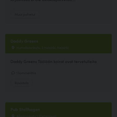
Muut palvelut
Daddy Greens
Humalistonkatu, 3 Helsinki, Helsinki
Daddy Greens Töölöön koirat ovat tervetulleita
1 kommenttia
Ravintola
Pub Stallhagen
Alholminkatu 1, Pietarsaari