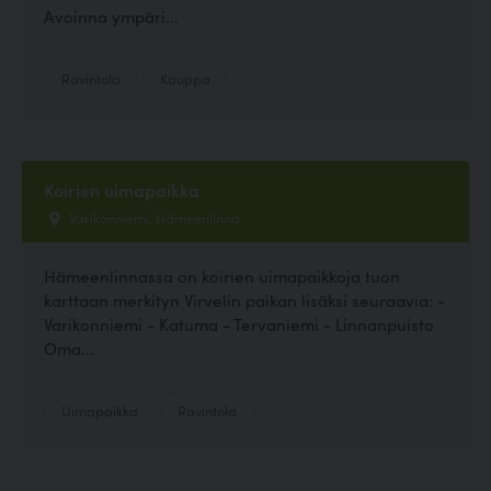
Avoinna ympäri...
Ravintola
Kauppa
Koirien uimapaikka
Varikonniemi, Hämeenlinna
Hämeenlinnassa on koirien uimapaikkoja tuon
karttaan merkityn Virvelin paikan lisäksi seuraavia: -
Varikonniemi - Katuma - Tervaniemi - Linnanpuisto
Oma...
Uimapaikka
Ravintola