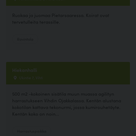
Ruokaa ja juomaa Pietarsaaressa. Koirat ovat
tervetulleita terassille.
Ravintola
Hiekanhalli
Ukintie 7, Vihti
500 m2 -kokoinen sisätila muun muassa agilityn
harrastukseen Vihdin Ojakkalassa. Kentän alustana
kokotilan kattava tekonurmi, jossa kumirouhetäyte.
Kentän koko on noin...
Harrastuspaikka