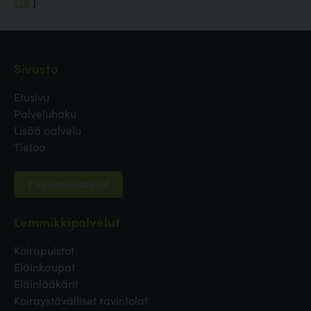
125
]
Sivusto
Etusivu
Palveluhaku
Lisää palvelu
Tietoa
Evästeasetukset
Lemmikkipalvelut
Koirapuistot
Eläinkaupat
Eläinlääkärit
Koiraystävälliset ravintolat