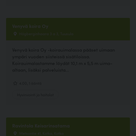
Venyvä koira Oy
Högberginhaara 3 a 3, Tuusula
Venyvä koira Oy -koirauimalassa pääset uimaan
ympäri vuoden siisteissä sisätiloissa.
Koirauimalastamme löydät 10,1 m x 5,5 m uima-
altaan, lisäksi palveluista...
4.00, 1 ääntä
Hyvinvointi ja hoitolat
Ravintola Keisarinsatama
Metsontie 41, Kotka, Kotka