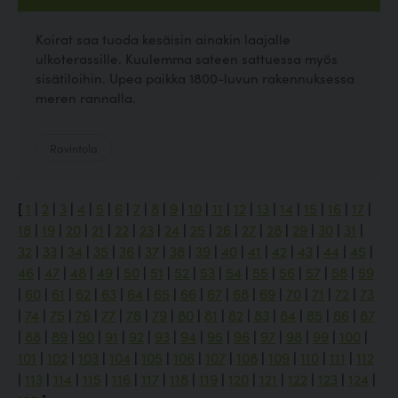
Koirat saa tuoda kesäisin ainakin laajalle
ulkoterassille. Kuulemma sateen sattuessa myös
sisätiloihin. Upea paikka 1800-luvun rakennuksessa
meren rannalla.
Ravintola
[
1
|
2
|
3
|
4
|
5
|
6
|
7
|
8
|
9
|
10
|
11
|
12
|
13
|
14
|
15
|
16
|
17
|
18
|
19
|
20
|
21
|
22
|
23
|
24
|
25
|
26
|
27
|
28
|
29
|
30
|
31
|
32
|
33
|
34
|
35
|
36
|
37
|
38
|
39
|
40
|
41
|
42
|
43
|
44
|
45
|
46
|
47
|
48
|
49
|
50
|
51
|
52
|
53
|
54
|
55
|
56
|
57
|
58
|
59
|
60
|
61
|
62
|
63
|
64
|
65
|
66
|
67
|
68
|
69
|
70
|
71
|
72
|
73
|
74
|
75
|
76
|
77
|
78
|
79
|
80
|
81
|
82
|
83
|
84
|
85
|
86
|
87
|
88
|
89
|
90
|
91
|
92
|
93
|
94
|
95
|
96
|
97
|
98
|
99
|
100
|
101
|
102
|
103
|
104
|
105
|
106
|
107
|
108
|
109
|
110
|
111
|
112
|
113
|
114
|
115
|
116
|
117
|
118
|
119
|
120
|
121
|
122
|
123
|
124
|