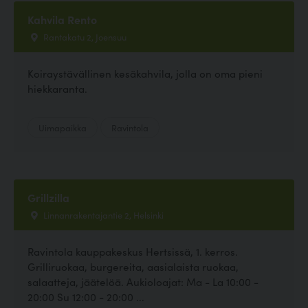
Kahvila Rento
Rantakatu 2, Joensuu
Koiraystävällinen kesäkahvila, jolla on oma pieni
hiekkaranta.
Uimapaikka
Ravintola
Grillzilla
Linnanrakentajantie 2, Helsinki
Ravintola kauppakeskus Hertsissä, 1. kerros.
Grilliruokaa, burgereita, aasialaista ruokaa,
salaatteja, jäätelöä. Aukioloajat: Ma - La 10:00 -
20:00 Su 12:00 - 20:00 ...