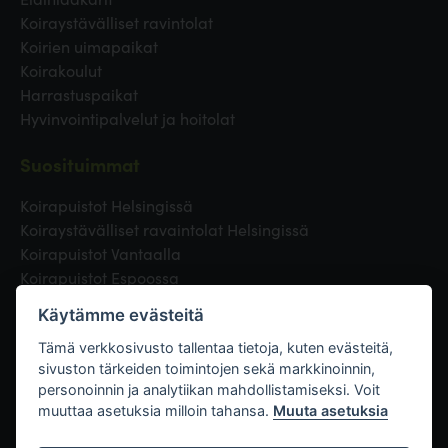
Koiraystävälliset ravintolat
Koirien uimapaikat
Koirakoulut
Harrastuspaikat
Hyvinvointipalvelut ja hoitolat
Suosituimmat
Koirapuistot Helsingissä
Koiraystävälliset ravaintolat Helsingissä
Koirapuistot Vantaalla
Koirapuistot Espoossa
Koirapuistot Turussa
Käytämme evästeitä
Eläinlääkäri Helsingissä
Koirapuistot Tampereella
Tämä verkkosivusto tallentaa tietoja, kuten evästeitä,
sivuston tärkeiden toimintojen sekä markkinoinnin,
personoinnin ja analytiikan mahdollistamiseksi. Voit
Linkit
muuttaa asetuksia milloin tahansa.
Muuta asetuksia