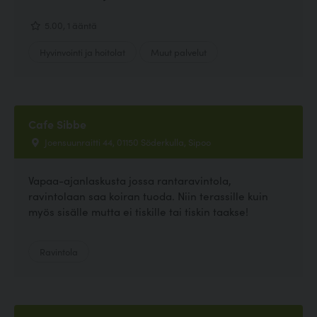
5.00, 1 ääntä
Hyvinvointi ja hoitolat
Muut palvelut
Cafe Sibbe
Joensuunraitti 44, 01150 Söderkulla, Sipoo
Vapaa-ajanlaskusta jossa rantaravintola,
ravintolaan saa koiran tuoda. Niin terassille kuin
myös sisälle mutta ei tiskille tai tiskin taakse!
Ravintola