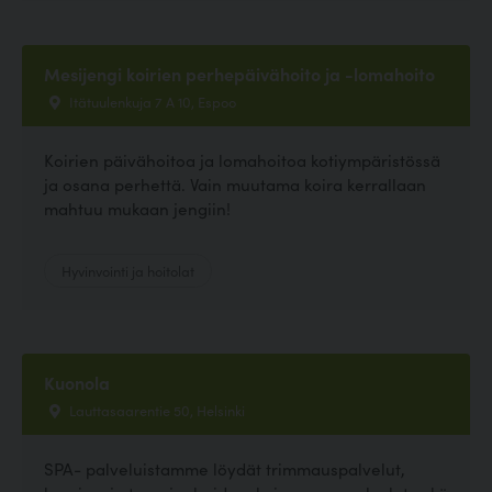
Mesijengi koirien perhepäivähoito ja -lomahoito
Itätuulenkuja 7 A 10, Espoo
Koirien päivähoitoa ja lomahoitoa kotiympäristössä
ja osana perhettä. Vain muutama koira kerrallaan
mahtuu mukaan jengiin!
Hyvinvointi ja hoitolat
Kuonola
Lauttasaarentie 50, Helsinki
SPA- palveluistamme löydät trimmauspalvelut,