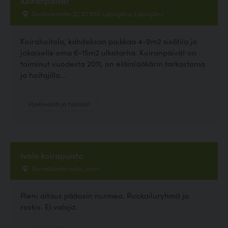
Koiranpäivät
Sundstenintie 32 07850 Lapinjärvi, Lapinjärvi
Koirahoitola, kahdeksan paikkaa 4-9m2 sisätila ja
jokaiselle oma 6-15m2 ulkotarha. Koiranpäivät on
toiminut vuodesta 2011, on eläinlääkärin tarkastama
ja hoitajilla...
Hyvinvointi ja hoitolat
Ivalo koirapuisto
Kermikäntie Ivalo, Inari
Pieni aitaus pääosin nurmea. Ruokailuryhmä ja
roskis. Ei valoja.