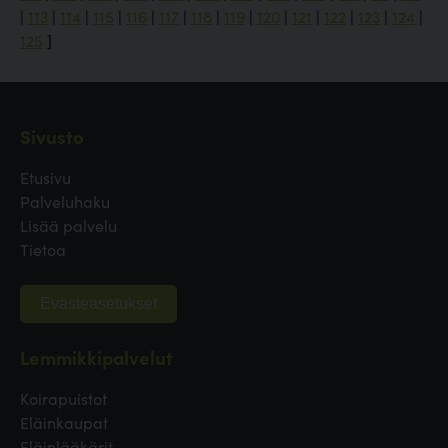
|
113
|
114
|
115
|
116
|
117
|
118
|
119
|
120
|
121
|
122
|
123
|
124
|
125
]
Sivusto
Etusivu
Palveluhaku
Lisää palvelu
Tietoa
Evästeasetukset
Lemmikkipalvelut
Koirapuistot
Eläinkaupat
Eläinlääkärit