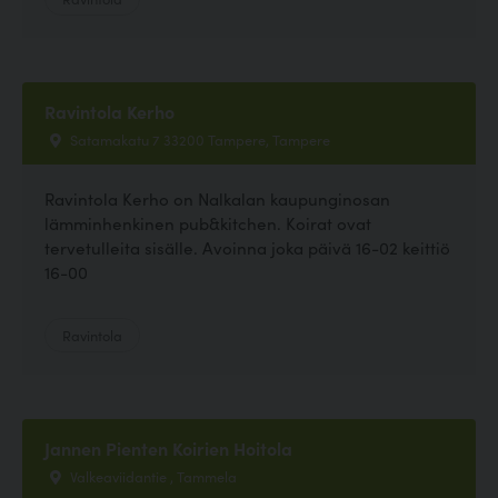
Ravintola Kerho
Satamakatu 7 33200 Tampere, Tampere
Ravintola Kerho on Nalkalan kaupunginosan
lämminhenkinen pub&kitchen. Koirat ovat
tervetulleita sisälle. Avoinna joka päivä 16-02 keittiö
16-00
Ravintola
Jannen Pienten Koirien Hoitola
Valkeaviidantie , Tammela