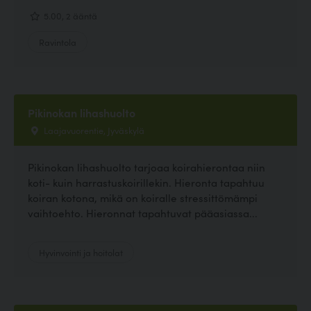
5.00, 2 ääntä
Ravintola
Pikinokan lihashuolto
Laajavuorentie, Jyväskylä
Pikinokan lihashuolto tarjoaa koirahierontaa niin
koti- kuin harrastuskoirillekin. Hieronta tapahtuu
koiran kotona, mikä on koiralle stressittömämpi
vaihtoehto. Hieronnat tapahtuvat pääasiassa...
Hyvinvointi ja hoitolat