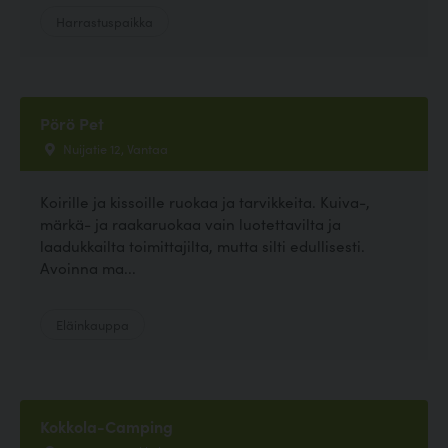
Harrastuspaikka
Pörö Pet
Nuijatie 12, Vantaa
Koirille ja kissoille ruokaa ja tarvikkeita. Kuiva-,
märkä- ja raakaruokaa vain luotettavilta ja
laadukkailta toimittajilta, mutta silti edullisesti.
Avoinna ma...
Eläinkauppa
Kokkola-Camping