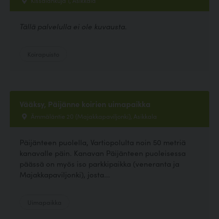
Tällä palvelulla ei ole kuvausta.
Koirapuisto
Vääksy, Päijänne koirien uimapaikka
Ämmäläntie 20 (Majakkapaviljonki), Asikkala
Päijänteen puolella, Vartiopolulta noin 50 metriä
kanavalle päin. Kanavan Päijänteen puoleisessa
päässä on myös iso parkkipaikka (veneranta ja
Majakkapaviljonki), josta...
Uimapaikka