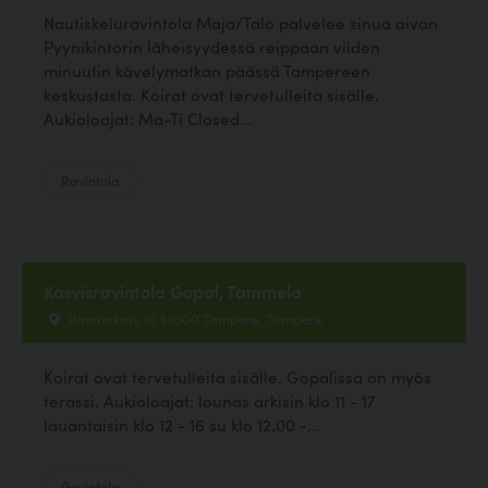
Nautiskeluravintola Maja/Talo palvelee sinua aivan
Pyynikintorin läheisyydessä reippaan viiden
minuutin kävelymatkan päässä Tampereen
keskustasta. Koirat ovat tervetulleita sisälle.
Aukioloajat: Ma-Ti Closed...
Ravintola
Kasvisravintola Gopal, Tammela
Ilmarinkatu 16 33500 Tampere, Tampere
Koirat ovat tervetulleita sisälle. Gopalissa on myös
terassi. Aukioloajat: lounas arkisin klo 11 - 17
lauantaisin klo 12 - 16 su klo 12.00 -...
Ravintola