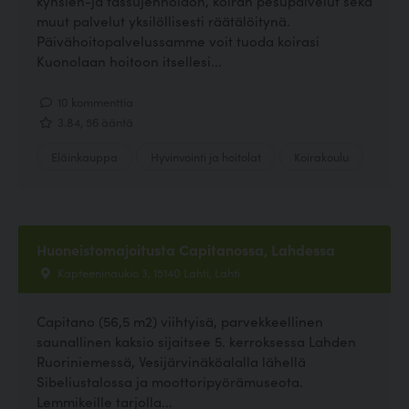
kynsien-ja tassujenhoidon, koiran pesupalvelut sekä
muut palvelut yksilöllisesti räätälöitynä.
Päivähoitopalvelussamme voit tuoda koirasi
Kuonolaan hoitoon itsellesi...
10 kommenttia
3.84, 56 ääntä
Eläinkauppa
Hyvinvointi ja hoitolat
Koirakoulu
Huoneistomajoitusta Capitanossa, Lahdessa
Kapteeninaukio 3, 15140 Lahti, Lahti
Capitano (56,5 m2) viihtyisä, parvekkeellinen
saunallinen kaksio sijaitsee 5. kerroksessa Lahden
Ruoriniemessä, Vesijärvinäköalalla lähellä
Sibeliustalossa ja moottoripyörämuseota.
Lemmikeille tarjolla...