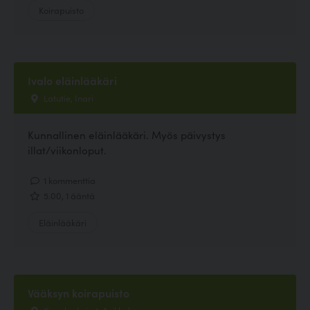
Koirapuisto
Ivalo eläinlääkäri
Latutie, Inari
Kunnallinen eläinlääkäri. Myös päivystys
illat/viikonloput.
1 kommenttia
5.00, 1 ääntä
Eläinlääkäri
Vääksyn koirapuisto
Kissalankuja 1, Asikkala