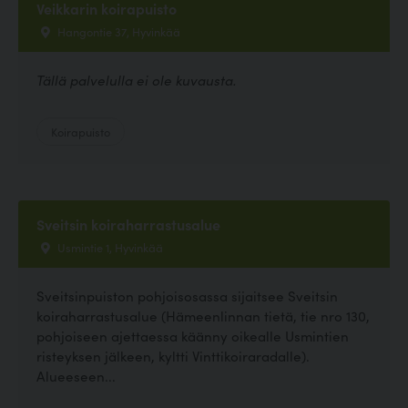
Veikkarin koirapuisto
Hangontie 37, Hyvinkää
Tällä palvelulla ei ole kuvausta.
Koirapuisto
Sveitsin koiraharrastusalue
Usmintie 1, Hyvinkää
Sveitsinpuiston pohjoisosassa sijaitsee Sveitsin
koiraharrastusalue (Hämeenlinnan tietä, tie nro 130,
pohjoiseen ajettaessa käänny oikealle Usmintien
risteyksen jälkeen, kyltti Vinttikoiraradalle).
Alueeseen...