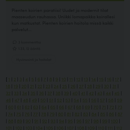
Pienten koirien paratiisi! Uudet ja modernit tilat
maaseudun rauhassa. Uniikki lomapaikka koirallesi
kun matkustat. Pienten koirien hoitola missä kaikki
palvelut...
3 kommenttia
1.33, 12 ääntä
Hyvinvointi ja hoitolat
[
1
|
2
|
3
|
4
|
5
|
6
|
7
|
8
|
9
|
10
|
11
|
12
|
13
|
14
|
15
|
16
|
17
|
18
|
19
|
20
|
21
|
22
|
23
|
24
|
25
|
26
|
27
|
28
|
29
|
30
|
31
|
32
|
33
|
34
|
35
|
36
|
37
|
38
|
39
|
40
|
41
|
42
|
43
|
44
|
45
|
46
|
47
|
48
|
49
|
50
|
51
|
52
|
53
|
54
|
55
|
56
|
57
|
58
|
59
|
60
|
61
|
62
|
63
|
64
|
65
|
66
|
67
|
68
|
69
|
70
|
71
|
72
|
73
|
74
|
75
|
76
|
77
|
78
|
79
|
80
|
81
|
82
|
83
|
84
|
85
|
86
|
87
|
88
|
89
|
90
|
91
|
92
|
93
|
94
|
95
|
96
|
97
|
98
|
99
|
100
|
101
|
102
|
103
|
104
|
105
|
106
|
107
|
108
|
109
|
110
|
111
|
112