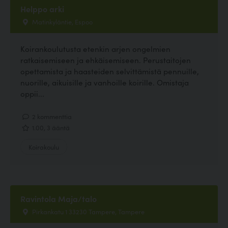
Helppo arki
Matinkyläntie, Espoo
Koirankoulutusta etenkin arjen ongelmien
ratkaisemiseen ja ehkäisemiseen. Perustaitojen
opettamista ja haasteiden selvittämistä pennuille,
nuorille, aikuisille ja vanhoille koirille. Omistaja
oppii...
2 kommenttia
1.00, 3 ääntä
Koirakoulu
Ravintola Maja/talo
Pirkankatu 1 33230 Tampere, Tampere