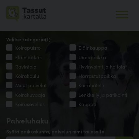
Valitse kategoria(t)
Koirapuisto
Eläinkauppa
Eläinlääkäri
Uimapaikka
Ravintola
Hyvinvointi ja hoitolat
Koirakoulu
Harrastuspaikka
Muut palvelut
Koirahotelli
Koirakuvaaja
Lenkkeily ja patikointi
Koirasovellus
Kauppa
Palveluhaku
Syötä paikkakunta, palvelun nimi tai osoite