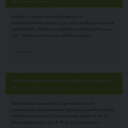
Meritie 10, Kokkola
Kokkola-Campin elirintäalueella on
koiraystävällinen terassi, ja myös sisälle koirat ovat
tervetulleita. Meillä on myös koiruille tarjolla oma
olut ! Kokkola-Camping valittiin vuoden...
Ravintola
Kahvila-ravintola Arkadia/Antell-Ravintolat Oy
Arkadiankatu 23, Helsinki
Kahvila/lounasravintola. Lemmikkisi ovat
tervetulleita katutasomme kahvilaan, heille tarjolla
vettä ja rapsutuksia Olemme auki arkisin 8-14.30.
Aamupala katettu klo 8-10.30 ja lounasaika...