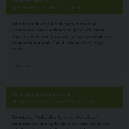
Ravintola Ambra
Meripihkatie 1 Helsinki 00710, Helsinki
Tervetuloa Ravintola Ambraan, rentoon ja
lämminhenkiseen ravintolaan, jossa Välimeren
maut, napolilainen pizzauuni ja koiraystävällinen
ilmapiiri kohtaavat! Meillä koko perhe viihtyy,
myös...
Ravintola
Meilahden Kartanon kahvila
Tamminiementie 8, 00250 HELSINKI, Helsinki
Tervetuloa Meilahden Kartanon kahvilaan!
Vanhassa kartanon päärakennuksessa sijaitseva