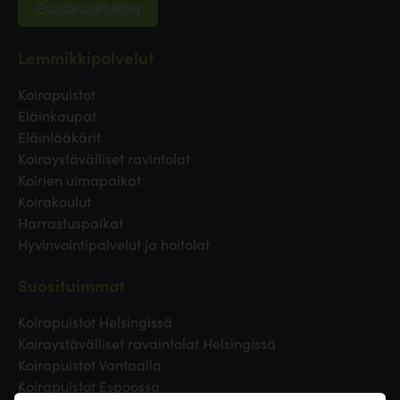
Evästeasetukset
Lemmikkipalvelut
Koirapuistot
Eläinkaupat
Eläinlääkärit
Koiraystävälliset ravintolat
Koirien uimapaikat
Koirakoulut
Harrastuspaikat
Hyvinvointipalvelut ja hoitolat
Suosituimmat
Koirapuistot Helsingissä
Koiraystävälliset ravaintolat Helsingissä
Koirapuistot Vantaalla
Koirapuistot Espoossa