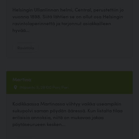
Helsingin Ullanlinnan helmi, Central, perustettiin jo
vuonna 1898. Siitä lähtien se on ollut osa Helsingin
ravintolaperinnettä ja tarjonnut asiakkailleen
hyvää...
Ravintola
Martina
Itäpuisto 8, 28100 Pori, Pori
Kodikkaassa Martinassa viihtyy vaikka useampikin
sukupolvi saman pöydän ääressä. Kun listalta tilaa
erilaisia annoksia, niitä on mukavaa jakaa
pöytäseurueen kesken...