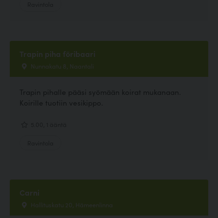
Ravintola
Trapin piha föribaari
Nunnakatu 8, Naantali
Trapin pihalle pääsi syömään koirat mukanaan.
Koirille tuotiin vesikippo.
5.00, 1 ääntä
Ravintola
Carni
Hallituskatu 20, Hämeenlinna