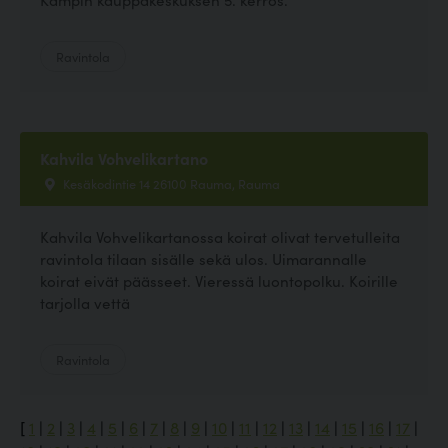
Ravintola
Kahvila Vohvelikartano
Kesäkodintie 14 26100 Rauma, Rauma
Kahvila Vohvelikartanossa koirat olivat tervetulleita
ravintola tilaan sisälle sekä ulos. Uimarannalle
koirat eivät päässeet. Vieressä luontopolku. Koirille
tarjolla vettä
Ravintola
[
1
|
2
|
3
|
4
|
5
|
6
|
7
|
8
|
9
|
10
|
11
|
12
|
13
|
14
|
15
|
16
|
17
|