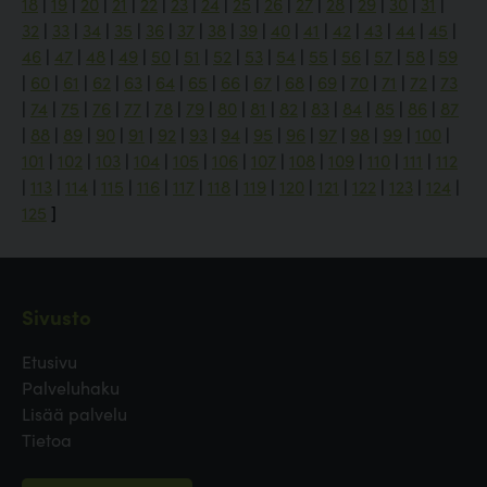
18
|
19
|
20
|
21
|
22
|
23
|
24
|
25
|
26
|
27
|
28
|
29
|
30
|
31
|
32
|
33
|
34
|
35
|
36
|
37
|
38
|
39
|
40
|
41
|
42
|
43
|
44
|
45
|
46
|
47
|
48
|
49
|
50
|
51
|
52
|
53
|
54
|
55
|
56
|
57
|
58
|
59
|
60
|
61
|
62
|
63
|
64
|
65
|
66
|
67
|
68
|
69
|
70
|
71
|
72
|
73
|
74
|
75
|
76
|
77
|
78
|
79
|
80
|
81
|
82
|
83
|
84
|
85
|
86
|
87
|
88
|
89
|
90
|
91
|
92
|
93
|
94
|
95
|
96
|
97
|
98
|
99
|
100
|
101
|
102
|
103
|
104
|
105
|
106
|
107
|
108
|
109
|
110
|
111
|
112
|
113
|
114
|
115
|
116
|
117
|
118
|
119
|
120
|
121
|
122
|
123
|
124
|
125
]
Sivusto
Etusivu
Palveluhaku
Lisää palvelu
Tietoa