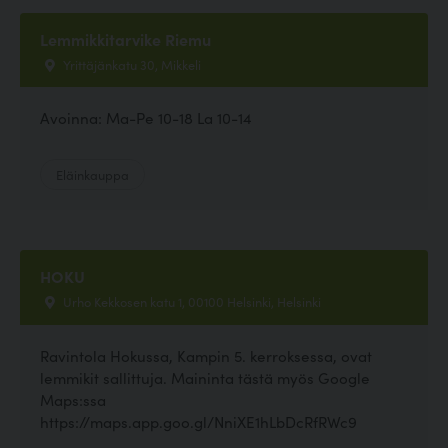
Lemmikkitarvike Riemu
Yrittäjänkatu 30, Mikkeli
Avoinna: Ma-Pe 10-18 La 10-14
Eläinkauppa
HOKU
Urho Kekkosen katu 1, 00100 Helsinki, Helsinki
Ravintola Hokussa, Kampin 5. kerroksessa, ovat
lemmikit sallittuja. Maininta tästä myös Google
Maps:ssa
https://maps.app.goo.gl/NniXE1hLbDcRfRWc9