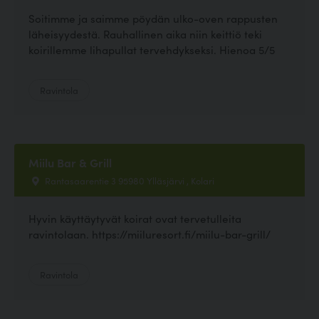
Soitimme ja saimme pöydän ulko-oven rappusten
läheisyydestä. Rauhallinen aika niin keittiö teki
koirillemme lihapullat tervehdykseksi. Hienoa 5/5
Ravintola
Miilu Bar & Grill
Rantasaarentie 3 95980 Ylläsjärvi , Kolari
Hyvin käyttäytyvät koirat ovat tervetulleita
ravintolaan. https://miiluresort.fi/miilu-bar-grill/
Ravintola