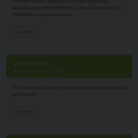
kahvila tarjoaa rauhallisen hengähdystauon
keskellä vehreää Meilahtea, aivan Seurasaaren ja
Meilahden sairaala-alueen...
Ravintola
Cafe Pullapuoti
Puistokatu 3, Turku, Turku
Puistokadulla sijaitseva paikka, josta saa aamupalaa
ja lounasta.
Ravintola