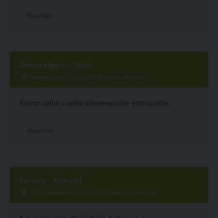
Ravintola
Green Hippo - Töölö
Sandelsinkatu 2, 00260 Helsinki, Helsinki
Koirat sallittu sekä ulkoterassille että sisälle.
Ravintola
Sandro - Kamppi
Urho Kekkosen katu 1, 00100 Helsinki, Helsinki
Kampin kauppakeskuksen 5. kerros.