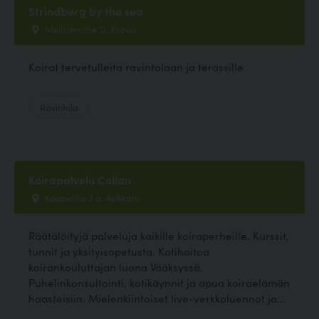
Strindberg by the sea
Mellstenintie 12, Espoo
Koirat tervetulleita ravintolaan ja terassille
Ravintola
Koirapalvelu Collan
Kaapelitie 3 a, Asikkala
Räätälöityjä palveluja kaikille koiraperheille. Kurssit,
tunnit ja yksityisopetusta. Kotihoitoa
koirankouluttajan luona Vääksyssä.
Puhelinkonsultointi, kotikäynnit ja apua koiraelämän
haasteisiin. Mielenkiintoiset live-verkkoluennot ja...