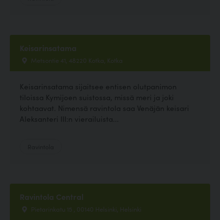
Keisarinsatama
Metsontie 41, 48220 Kotka, Kotka
Keisarinsatama sijaitsee entisen olutpanimon
tiloissa Kymijoen suistossa, missä meri ja joki
kohtaavat. Nimensä ravintola saa Venäjän keisari
Aleksanteri III:n vierailuista...
Ravintola
Ravintola Central
Pietarinkatu 15 , 00140 Helsinki, Helsinki