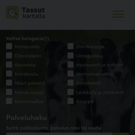
Valitse kategoria(t)
Koirapuisto
Eläinkauppa
Eläinlääkäri
Uimapaikka
Ravintola
Hyvinvointi ja hoitolat
Koirakoulu
Harrastuspaikka
Muut palvelut
Koirahotelli
Koirakuvaaja
Lenkkeily ja patikointi
Koirasovellus
Kauppa
Palveluhaku
Syötä paikkakunta, palvelun nimi tai osoite