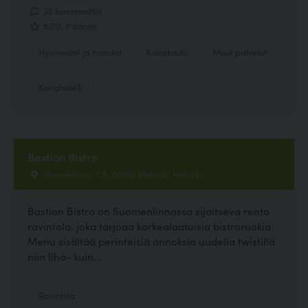
32 kommenttia
5.00, 7 ääntä
Hyvinvointi ja hoitolat
Koirakoulu
Muut palvelut
Koirahotelli
Bastion Bistro
Suomenlinna C8, 00190 Helsinki, Helsinki
Bastion Bistro on Suomenlinnassa sijaitseva rento
ravintola, joka tarjoaa korkealaatuisia bistroruokia.
Menu sisältää perinteisiä annoksia uudella twistillä
niin liha- kuin...
Ravintola