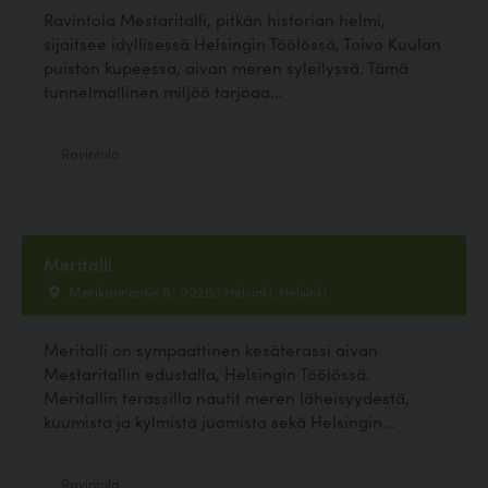
Ravintola Mestaritalli, pitkän historian helmi,
sijaitsee idyllisessä Helsingin Töölössä, Toivo Kuulan
puiston kupeessa, aivan meren syleilyssä. Tämä
tunnelmallinen miljöö tarjoaa...
Ravintola
Meritalli
Merikannontie 6 , 00260 Helsinki, Helsinki
Meritalli on sympaattinen kesäterassi aivan
Mestaritallin edustalla, Helsingin Töölössä.
Meritallin terassilla nautit meren läheisyydestä,
kuumista ja kylmistä juomista sekä Helsingin...
Ravintola