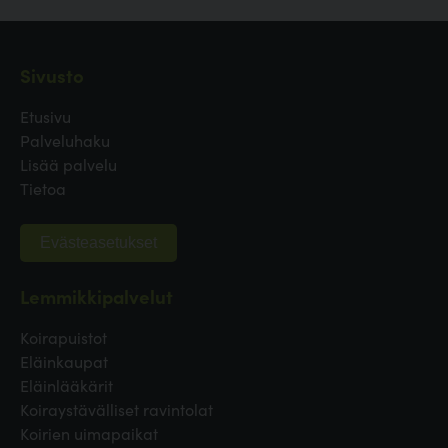
Sivusto
Etusivu
Palveluhaku
Lisää palvelu
Tietoa
Evästeasetukset
Lemmikkipalvelut
Koirapuistot
Eläinkaupat
Eläinlääkärit
Koiraystävälliset ravintolat
Koirien uimapaikat