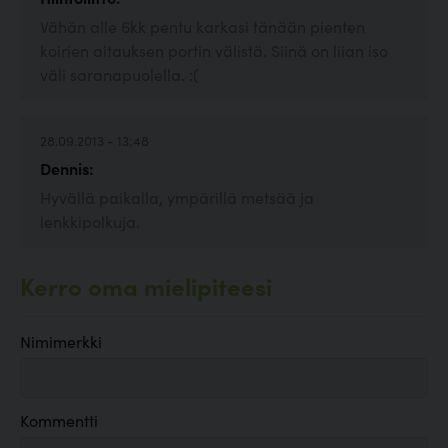
Vähän alle 6kk pentu karkasi tänään pienten
koirien aitauksen portin välistä. Siinä on liian iso
väli saranapuolella. :(
28.09.2013 - 13:48
Dennis:
Hyvällä paikalla, ympärillä metsää ja
lenkkipolkuja.
Kerro oma mielipiteesi
Nimimerkki
Kommentti