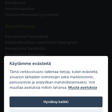
Koirakoulut
Harrastuspaikat
Hyvinvointipalvelut ja hoitolat
Suosituimmat
Koirapuistot Helsingissä
Koiraystävälliset ravaintolat Helsingissä
Koirapuistot Vantaalla
Koirapuistot Espoossa
Koirapuistot Turussa
Käytämme evästeitä
Eläinlääkäri Helsingissä
Koirapuistot Tampereella
Tämä verkkosivusto tallentaa tietoja, kuten evästeitä,
sivuston tärkeiden toimintojen sekä markkinoinnin,
personoinnin ja analytiikan mahdollistamiseksi. Voit
Linkit
muuttaa asetuksia milloin tahansa.
Muuta asetuksia
Hyväksy kaikki