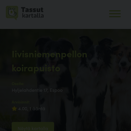
Iivisniemenpellon
koirapuisto
Osoite:
Hyljelahdentie 17, Espoo
Arvioinnit:
4.00, 1 ääntä
Näytä kartalla