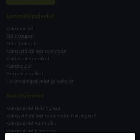
Lemmikkipalvelut
Koirapuistot
Eläinkaupat
Eläinlääkärit
Koiraystävälliset ravintolat
Koirien uimapaikat
Koirakoulut
Harrastuspaikat
Hyvinvointipalvelut ja hoitolat
Suosituimmat
Koirapuistot Helsingissä
Koiraystävälliset ravaintolat Helsingissä
Koirapuistot Vantaalla
Koirapuistot Espoossa
Koirapuistot Turussa