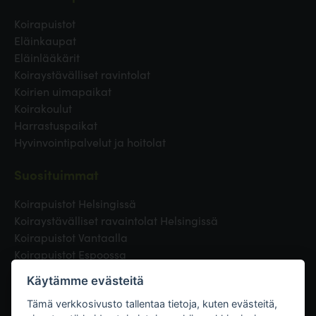
Koirapuistot
Eläinkaupat
Eläinlääkärit
Koiraystävälliset ravintolat
Koirien uimapaikat
Koirakoulut
Harrastuspaikat
Hyvinvointipalvelut ja hoitolat
Suosituimmat
Koirapuistot Helsingissä
Koiraystävälliset ravaintolat Helsingissä
Koirapuistot Vantaalla
Koirapuistot Espoossa
Koirapuistot Turussa
Käytämme evästeitä
Eläinlääkäri Helsingissä
Koirapuistot Tampereella
Tämä verkkosivusto tallentaa tietoja, kuten evästeitä,