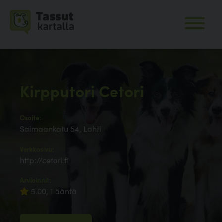
Kirpputori Cetori
Osoite:
Saimaankatu 54, Lahti
Verkkosivu:
http://cetori.fi
Arvioinnit:
5.00, 1 ääntä