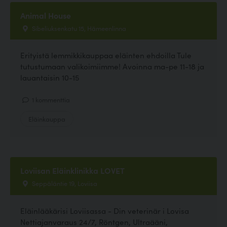
Animal House
Sibeliuksenkatu 15, Hämeenlinna
Erityistä lemmikkikauppaa eläinten ehdoilla Tule
tutustumaan valikoimiimme! Avoinna ma-pe 11-18 ja
lauantaisin 10-15
1 kommenttia
Eläinkauppa
Loviisan Eläinklinikka LOVET
Seppäläntie 19, Loviisa
Eläinlääkärisi Loviisassa - Din veterinär i Lovisa
Nettiajanvaraus 24/7, Röntgen, Ultraääni,