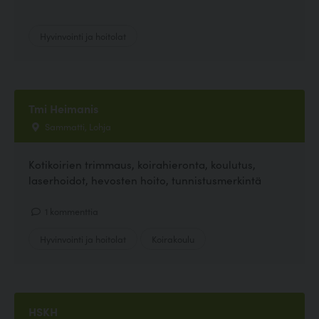
Hyvinvointi ja hoitolat
Tmi Heimanis
Sammatti, Lohja
Kotikoirien trimmaus, koirahieronta, koulutus,
laserhoidot, hevosten hoito, tunnistusmerkintä
1 kommenttia
Hyvinvointi ja hoitolat
Koirakoulu
HSKH