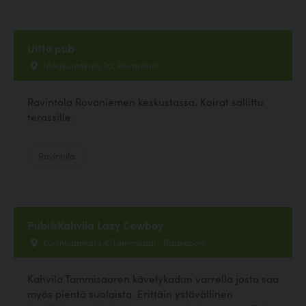
Uitto pub
Maakuntakatu 30, Rovaniemi
Ravintola Rovaniemen keskustassa. Koirat sallittu
terassille.
Ravintola
Pubi&Kahvila Lazy Cowboy
Kuninkaankatu 4, Tammisaari, Raasepori
Kahvila Tammisaaren kävelykadun varrella josta saa
myös pientä suolaista. Erittäin ystävällinen