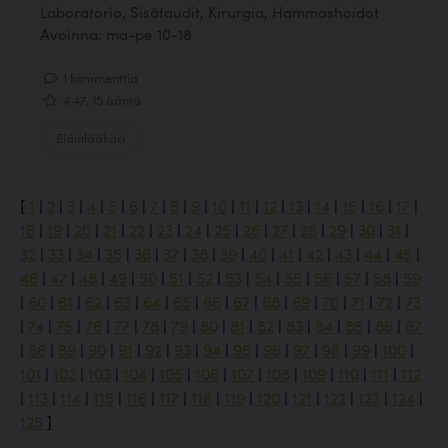
Laboratorio, Sisätaudit, Kirurgia, Hammashoidot
Avoinna: ma-pe 10-18
1 kommenttia
4.47, 15 ääntä
Eläinlääkäri
[
1
|
2
|
3
|
4
|
5
|
6
|
7
|
8
|
9
|
10
|
11
|
12
|
13
|
14
|
15
|
16
|
17
|
18
|
19
|
20
|
21
|
22
|
23
|
24
|
25
|
26
|
27
|
28
|
29
|
30
|
31
|
32
|
33
|
34
|
35
|
36
|
37
|
38
|
39
|
40
|
41
|
42
|
43
|
44
|
45
|
46
|
47
|
48
|
49
|
50
|
51
|
52
|
53
|
54
|
55
|
56
|
57
|
58
|
59
|
60
|
61
|
62
|
63
|
64
|
65
|
66
|
67
|
68
|
69
|
70
|
71
|
72
|
73
|
74
|
75
|
76
|
77
|
78
|
79
|
80
|
81
|
82
|
83
|
84
|
85
|
86
|
87
|
88
|
89
|
90
|
91
|
92
|
93
|
94
|
95
|
96
|
97
|
98
|
99
|
100
|
101
|
102
|
103
|
104
|
105
|
106
|
107
|
108
|
109
|
110
|
111
|
112
|
113
|
114
|
115
|
116
|
117
|
118
|
119
|
120
|
121
|
122
|
123
|
124
|
125
]