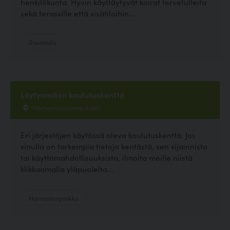
henkilökunta. Hyvin käyttäytyvät koirat tervetulleita
sekä terassille että sisätiloihin....
Ravintola
Löytynmäen koulutuskenttä
Hämeenlinnantie, Lahti
Eri järjestöjen käytössä oleva koulutuskenttä. Jos
sinulla on tarkempia tietoja kentästä, sen sijainnista
tai käyttömahdollisuuksista, ilmoita meille niistä
klikkaamalla yläpuolelta...
Harrastuspaikka