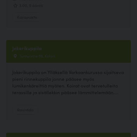
3.00, 9 ääntä
Koirapuisto
Jokerikuppila
Tunturintie 56, Kolari
Jokerikuppila on Ylläksellä Varkaankurussa sijaitseva
pieni rinnekuppila jonne pääsee myös
lumikenkäreittiä myöten. Koirat ovat tervetulleita
terassille ja sisällekkin pääsee lämmittelemään....
Ravintola