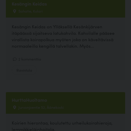
Kesängin Keidas
Sahatie, Kolari
Kesängin Keidas on Ylläksellä Kesänkijärven
itäpäässä sijaitseva latukahvila. Kahvilalle pääsee
virallista koirapolkua myöten joka on käveltävissä
normaaleilla kengillä talvellakin. Myös...
2 kommenttia
Ravintola
HurttaHuoltamo
Jurvonjoentie 52, Äänekoski
Koirien hierontaa, koulutettu urheilukoirahieroja,
lemmikkieläinhoitola.