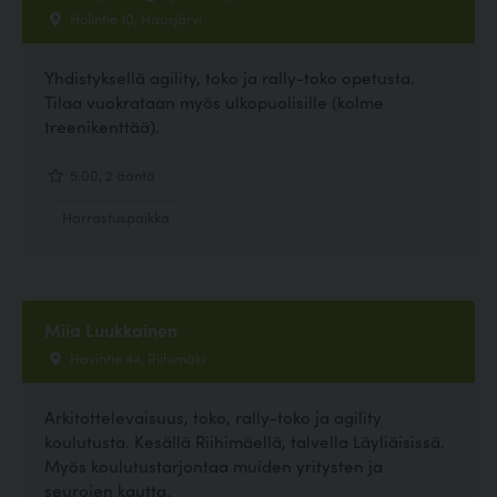
Holintie 10, Hausjärvi
Yhdistyksellä agility, toko ja rally-toko opetusta.
Tilaa vuokrataan myös ulkopuolisille (kolme
treenikenttää).
5.00, 2 ääntä
Harrastuspaikka
Miia Luukkainen
Havintie 44, Riihimäki
Arkitottelevaisuus, toko, rally-toko ja agility
koulutusta. Kesällä Riihimäellä, talvella Läyliäisissä.
Myös koulutustarjontaa muiden yritysten ja
seurojen kautta.