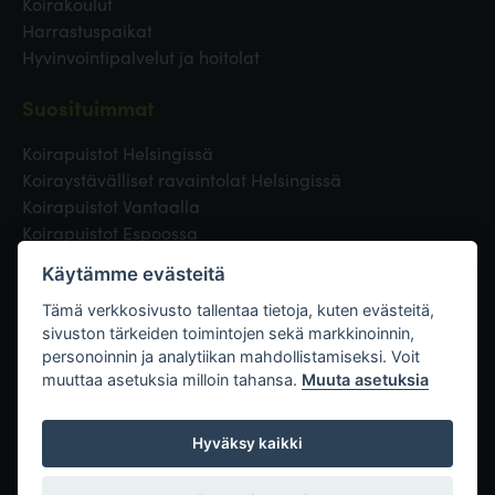
Koirakoulut
Harrastuspaikat
Hyvinvointipalvelut ja hoitolat
Suosituimmat
Koirapuistot Helsingissä
Koiraystävälliset ravaintolat Helsingissä
Koirapuistot Vantaalla
Koirapuistot Espoossa
Koirapuistot Turussa
Käytämme evästeitä
Eläinlääkäri Helsingissä
Koirapuistot Tampereella
Tämä verkkosivusto tallentaa tietoja, kuten evästeitä,
sivuston tärkeiden toimintojen sekä markkinoinnin,
personoinnin ja analytiikan mahdollistamiseksi. Voit
Linkit
muuttaa asetuksia milloin tahansa.
Muuta asetuksia
Hyväksy kaikki