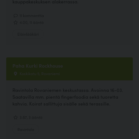
kauppakeskuksen alakerrassa.
11 kommenttia
4.00, 11 ääntä
Eläinlääkäri
Paha Kurki Rockhouse
Koskikatu 5, Rovaniemi
Ravintola Rovaniemen keskustassa. Avoinna 16-03.
Saatavilla mm. pientä fingerfoodia sekä tuoretta
kahvia. Koirat sallittuja sisälle sekä terassille.
3.67, 3 ääntä
Ravintola