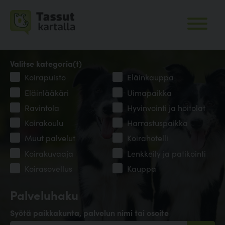
Valitse kategoria(t)
Koirapuisto
Eläinkauppa
Eläinlääkäri
Uimapaikka
Ravintola
Hyvinvointi ja hoitolat
Koirakoulu
Harrastuspaikka
Muut palvelut
Koirahotelli
Koirakuvaaja
Lenkkeily ja patikointi
Koirasovellus
Kauppa
Palveluhaku
Syötä paikkakunta, palvelun nimi tai osoite