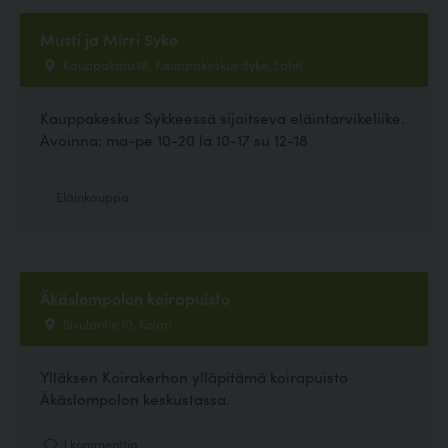
Musti ja Mirri Syke
Kauppakatu 18, Kauppakeskus Syke, Lahti
Kauppakeskus Sykkeessä sijaitseva eläintarvikeliike.
Avoinna: ma-pe 10-20 la 10-17 su 12-18
Eläinkauppa
Äkäslompolon koirapuisto
Sivulantie 10, Kolari
Ylläksen Koirakerhon ylläpitämä koirapuisto
Äkäslompolon keskustassa.
1 kommenttia