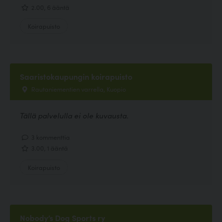
2.00, 6 ääntä
Koirapuisto
Saaristokaupungin koirapuisto
Rautaniementien varrella, Kuopio
Tällä palvelulla ei ole kuvausta.
3 kommenttia
3.00, 1 ääntä
Koirapuisto
Nobody’s Dog Sports ry