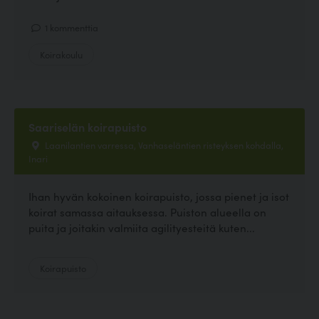
1 kommenttia
Koirakoulu
Saariselän koirapuisto
Laanilantien varressa, Vanhaseläntien risteyksen kohdalla,
Inari
Ihan hyvän kokoinen koirapuisto, jossa pienet ja isot
koirat samassa aitauksessa. Puiston alueella on
puita ja joitakin valmiita agilityesteitä kuten...
Koirapuisto