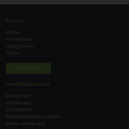
Sivusto
Etusivu
Palveluhaku
Lisää palvelu
Tietoa
Evästeasetukset
Lemmikkipalvelut
Koirapuistot
Eläinkaupat
Eläinlääkärit
Koiraystävälliset ravintolat
Koirien uimapaikat