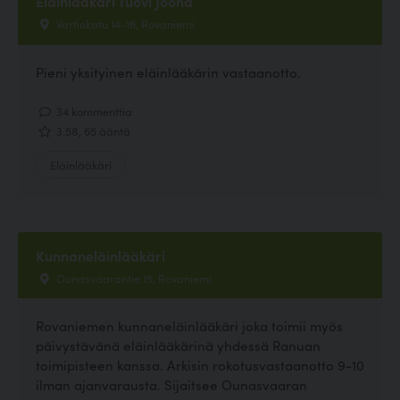
Eläinlääkäri Tuovi Joona
Vartiokatu 14-16, Rovaniemi
Pieni yksityinen eläinlääkärin vastaanotto.
34 kommenttia
3.58, 65 ääntä
Eläinlääkäri
Kunnaneläinlääkäri
Ounasvaarantie 15, Rovaniemi
Rovaniemen kunnaneläinlääkäri joka toimii myös
päivystävänä eläinlääkärinä yhdessä Ranuan
toimipisteen kanssa. Arkisin rokotusvastaanotto 9-10
ilman ajanvarausta. Sijaitsee Ounasvaaran