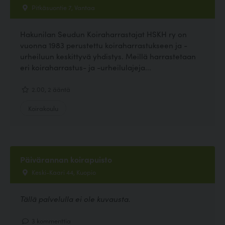
Pitkäsuontie 7, Vantaa
Hakunilan Seudun Koiraharrastajat HSKH ry on
vuonna 1983 perustettu koiraharrastukseen ja -
urheiluun keskittyvä yhdistys. Meillä harrastetaan
eri koiraharrastus- ja -urheilulajeja...
2.00, 2 ääntä
Koirakoulu
Päivärannan koirapuisto
Keski-Kaari 44, Kuopio
Tällä palvelulla ei ole kuvausta.
3 kommenttia