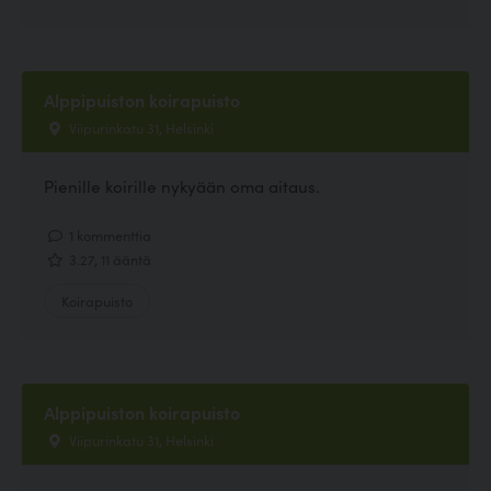
Alppipuiston koirapuisto
Viipurinkatu 31, Helsinki
Pienille koirille nykyään oma aitaus.
1 kommenttia
3.27, 11 ääntä
Koirapuisto
Alppipuiston koirapuisto
Viipurinkatu 31, Helsinki