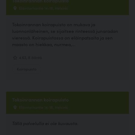
Tokoinrannan koirapuisto
Eläintarhantie 14-18, Helsinki
Tokoinrannan koirapuisto on mukava ja
luonnonläheinen, se sijaitsee rinteessä junaradan
vieressä. Koirapuistossa on eläinpatsaita ja sen
maasto on hiekkaa, nurmea,...
4.63, 8 ääntä
Koirapuisto
Tokoinrannan koirapuisto
Eläintarhantie 14-18, Helsinki
Tällä palvelulla ei ole kuvausta.