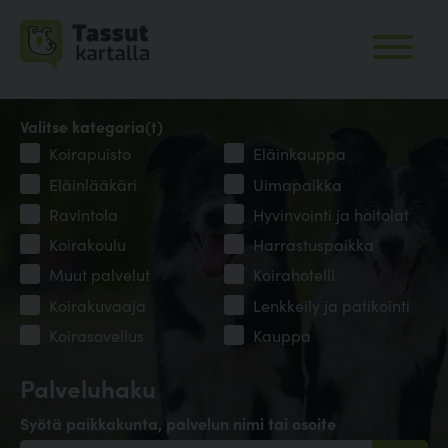
Valitse kategoria(t)
Koirapuisto
Eläinkauppa
Eläinlääkäri
Uimapaikka
Ravintola
Hyvinvointi ja hoitolat
Koirakoulu
Harrastuspaikka
Muut palvelut
Koirahotelli
Koirakuvaaja
Lenkkeily ja patikointi
Koirasovellus
Kauppa
Palveluhaku
Syötä paikkakunta, palvelun nimi tai osoite