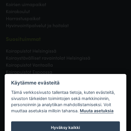
Koirien uimapaikat
Koirakoulut
Harrastuspaikat
Hyvinvointipalvelut ja hoitolat
Suosituimmat
Koirapuistot Helsingissä
Koiraystävälliset ravaintolat Helsingissä
Koirapuistot Vantaalla
Koirapuistot Espoossa
Koirapuistot Turussa
Käytämme evästeitä
Eläinlääkäri Helsingissä
Koirapuistot Tampereella
Tämä verkkosivusto tallentaa tietoja, kuten evästeitä,
sivuston tärkeiden toimintojen sekä markkinoinnin,
personoinnin ja analytiikan mahdollistamiseksi. Voit
Linkit
muuttaa asetuksia milloin tahansa.
Muuta asetuksia
Hyväksy kaikki