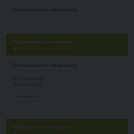
Tällä palvelulla ei ole kuvausta.
Pähkinäpuiston koirapuisto
Radanrakentajantie 1, Helsinki
Tällä palvelulla ei ole kuvausta.
2 kommenttia
4.00, 4 ääntä
Koirapuisto
Pähkinäpuiston koirapuisto
Radanrakentajantie 1, Helsinki