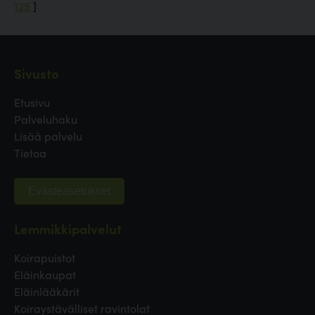
125
]
Sivusto
Etusivu
Palveluhaku
Lisää palvelu
Tietoa
Evästeasetukset
Lemmikkipalvelut
Koirapuistot
Eläinkaupat
Eläinlääkärit
Koiraystävälliset ravintolat