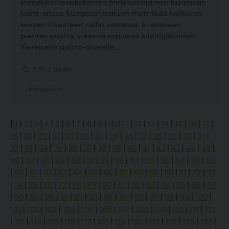
Pienehkö/keskikokoinen hiekkapohjainen tasamaan
koira-aitaus Kumpulanlaakson metsikköä halkovan
kevyen liikenteen raitin varressa. Ei erikseen
pienten puolta, yleensä sopuisaa käyttäjäkuntaa.
Viereiselle palsta-alueelle...
3.50, 2 ääntä
Koirapuisto
[
1
|
2
|
3
|
4
|
5
|
6
|
7
|
8
|
9
|
10
|
11
|
12
|
13
|
14
|
15
|
16
|
17
|
18
|
19
|
20
|
21
|
22
|
23
|
24
|
25
|
26
|
27
|
28
|
29
|
30
|
31
|
32
|
33
|
34
|
35
|
36
|
37
|
38
|
39
|
40
|
41
|
42
|
43
|
44
|
45
|
46
|
47
|
48
|
49
|
50
|
51
|
52
|
53
|
54
|
55
|
56
|
57
|
58
|
59
|
60
|
61
|
62
|
63
|
64
|
65
|
66
|
67
|
68
|
69
|
70
|
71
|
72
|
73
|
74
|
75
|
76
|
77
|
78
|
79
|
80
|
81
|
82
|
83
|
84
|
85
|
86
|
87
|
88
|
89
|
90
|
91
|
92
|
93
|
94
|
95
|
96
|
97
|
98
|
99
|
100
|
101
|
102
|
103
|
104
|
105
|
106
|
107
|
108
|
109
|
110
|
111
|
112
|
113
|
114
|
115
|
116
|
117
|
118
|
119
|
120
|
121
|
122
|
123
|
124
|