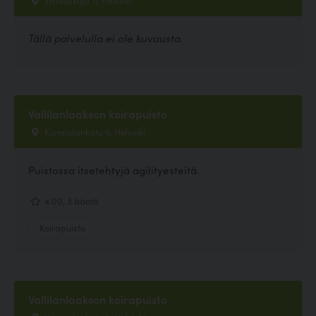
Vislauskuja 11, Helsinki
Tällä palvelulla ei ole kuvausta.
Vallilanlaakson koirapuisto
Kumpulankatu 6, Helsinki
Puistossa itsetehtyjä agilityesteitä.
4.00, 3 ääntä
Koirapuisto
Vallilanlaakson koirapuisto