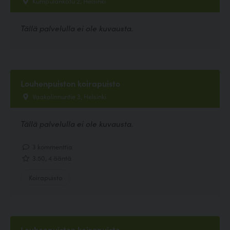
Kumpulankatu 2, Helsinki
Tällä palvelulla ei ole kuvausta.
Louhenpuiston koirapuisto
Vaakalinnuntie 3, Helsinki
Tällä palvelulla ei ole kuvausta.
3 kommenttia
3.50, 4 ääntä
Koirapuisto
Louhenpuiston koirapuisto