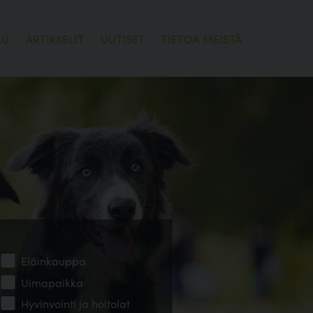
LU
ARTIKKELIT
UUTISET
TIETOA MEISTÄ
Eläinkauppa
Uimapaikka
Hyvinvointi ja hoitolat