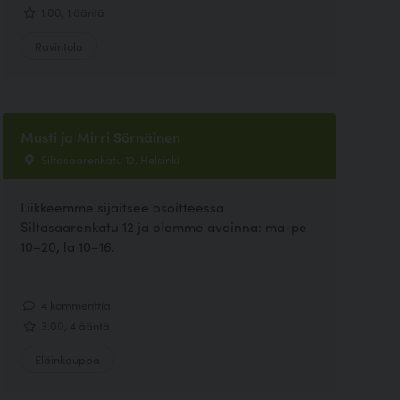
1.00, 1 ääntä
Ravintola
Musti ja Mirri Sörnäinen
Siltasaarenkatu 12, Helsinki
Liikkeemme sijaitsee osoitteessa
Siltasaarenkatu 12 ja olemme avoinna: ma-pe
10–20, la 10–16.
4 kommenttia
3.00, 4 ääntä
Eläinkauppa