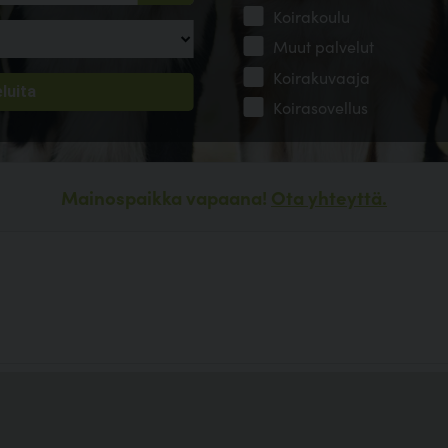
Koirakoulu
Muut palvelut
Koirakuvaaja
Koirasovellus
Mainospaikka vapaana!
Ota yhteyttä.