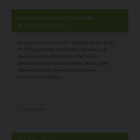
Pieneläinvastaanotto Punaturkki
Satamakatu 20, Kuopio
Avoinna ma-to klo 8.00-18.00 ja pe klo 8.00-
16.00 Tarjoamme eläinlääkintäpalveluita
Kuopion ydinkeskustassa. Meiltä saa
peruspalveluiden (rokotukset, leikkaukset,
hammashoidot, terveystarkastukset,
erikoisrehut) lisäksi...
Eläinlääkäri