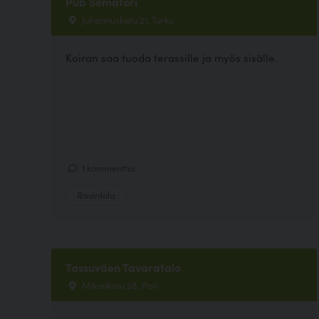
Pub Semafori
Juhannuskatu 21, Turku
Koiran saa tuoda terassille ja myös sisälle.
1 kommenttia
Ravintola
Tassuväen Tavaratalo
Mikonkatu 28, Pori