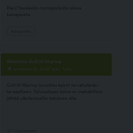
Pieni tasaisella nurmipohjalla oleva
koirapuisto.
Koirapuisto
Ravintola Grill It! Marina
Linnankatu 32, 20100 Turku , Turku
Grill it! Marina toivottaa koirat tervetulleiksi
terassilleen. Talvisaikaan koira on mahdollista
jättää ulkoterassille katoksen alle.
2 kommenttia