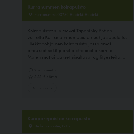
Kurranummen koirapuisto
Kurranummi, 00730 Helsinki, Helsinki
Koirapuistot sijaitsevat Tapaninkyläntien
varrella Kurranummen puiston pohjoispuolella.
Hiekkapohjainen koirapuisto jossa omat
aitaukset sekä pienille että isoille koirille.
Molemmat aitaukset sisältävät agilityesteitä....
2 kommenttia
3.33, 6 ääntä
Koirapuisto
Kumparepuiston koirapuisto
Hiidenkirnuntie, Kotka