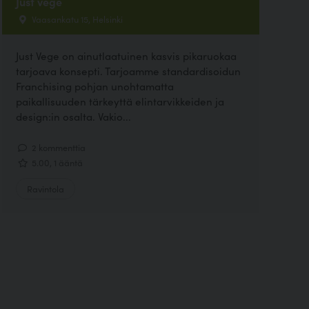
Just vege
Vaasankatu 15, Helsinki
Just Vege on ainutlaatuinen kasvis pikaruokaa
tarjoava konsepti. Tarjoamme standardisoidun
Franchising pohjan unohtamatta
paikallisuuden tärkeyttä elintarvikkeiden ja
design:in osalta. Vakio...
2 kommenttia
5.00, 1 ääntä
Ravintola