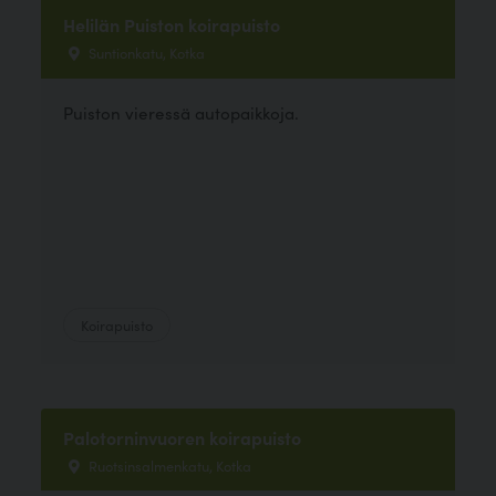
Helilän Puiston koirapuisto
Suntionkatu, Kotka
Puiston vieressä autopaikkoja.
Koirapuisto
Palotorninvuoren koirapuisto
Ruotsinsalmenkatu, Kotka