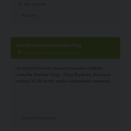
3.67, 15 ääntä
Ravintola
Koiratrimmaamo Fashion Dog
Otavantie 3, Lauttasaari, Helsinki
Ammattitaitoinen koiratrimmaamo kaikille
roduille Fashion Dog - Olga Raukola. Avoinna
arkisin 10-18 mutta myös sopimuksen mukaan.
Hyvinvointi ja hoitolat