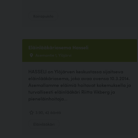
Koirapuisto
Eläinlääkäriasema Hasseli
Asemantie 1, Ylöjärvi
HASSELI on Ylöjärven keskustassa sijaitseva
eläinlääkäriasema, joka avaa ovensa 10.3.2014.
Asemallamme eläimiä hoitavat kokemuksella ja
turvallisesti eläinlääkäri Riitta Vikberg ja
pieneläinhoitaja...
3.90, 42 ääntä
Eläinlääkäri