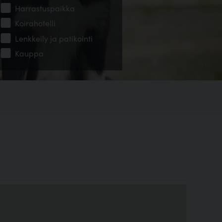
Harrastuspaikka
Koirahotelli
Lenkkeily ja patikointi
Kauppa