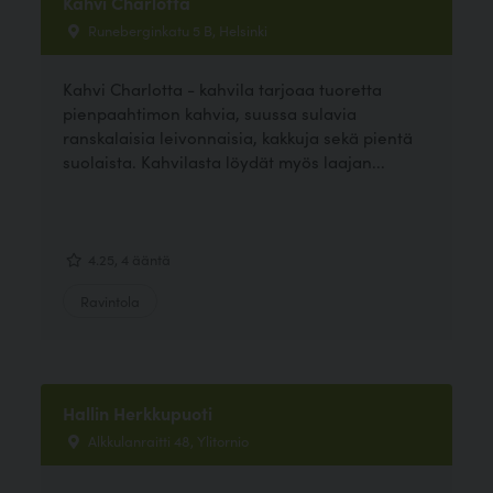
Kahvi Charlotta
Runeberginkatu 5 B, Helsinki
Kahvi Charlotta - kahvila tarjoaa tuoretta
pienpaahtimon kahvia, suussa sulavia
ranskalaisia leivonnaisia, kakkuja sekä pientä
suolaista. Kahvilasta löydät myös laajan...
4.25, 4 ääntä
Ravintola
Hallin Herkkupuoti
Alkkulanraitti 48, Ylitornio