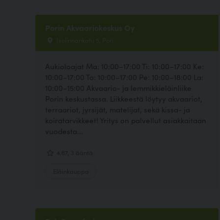
Porin Akvaariokeskus Oy
Isolinnankatu 5, Pori
Aukioloajat Ma: 10:00–17:00 Ti: 10:00–17:00 Ke:
10:00–17:00 To: 10:00–17:00 Pe: 10:00–18:00 La:
10:00–15:00 Akvaario- ja lemmikkieläinliike
Porin keskustassa. Liikkeestä löytyy akvaariot,
terraariot, jyrsijät, matelijat, sekä kissa- ja
koiratarvikkeet! Yritys on palvellut asiakkaitaan
vuodesta...
4.67, 3 ääntä
Eläinkauppa