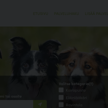
ETUSIVU
PALVELUHAKU
LISÄÄ PALVE
Valitse kategoria(t)
Koirapuisto
mi tai osoite
Eläinlääkäri
Ravintola