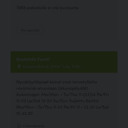
Tällä palvelulla ei ole kuvausta.
Koirapuisto
Ravintola Fontti
Kauppiaskatu 5, 20100 Turku, Turku
Hyväkäytöksiset koirat ovat tervetulleita
ravintolan etuosaan (ikkunapöydät).
Aukioloajat: Ma/Mon – To/Thu 11-(23)24 Pe/Fri
11-03 La/Sat 13-03 Su/Sun Suljettu Keittiö
Ma/Mon - To/Thu 11-22 Pe/Fri 11 - 22.30 La/Sat
13-22.30
1 kommenttia