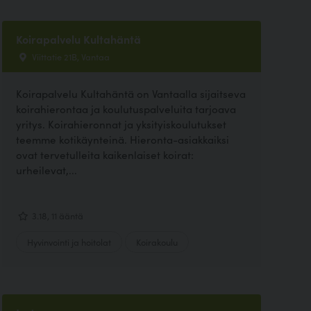
Koirapalvelu Kultahäntä
Viittatie 21B, Vantaa
Koirapalvelu Kultahäntä on Vantaalla sijaitseva
koirahierontaa ja koulutuspalveluita tarjoava
yritys. Koirahieronnat ja yksityiskoulutukset
teemme kotikäynteinä. Hieronta-asiakkaiksi
ovat tervetulleita kaikenlaiset koirat:
urheilevat,...
3.18, 11 ääntä
Hyvinvointi ja hoitolat
Koirakoulu