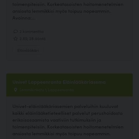
toimenpiteisiin. Korkeatasoisten hoitomenetelmien
ansiosta lemmikkisi myös toipuu nopeammin.
Avoinna:...
2 kommenttia
2.89, 28 ääntä
Eläinlääkäri
Univet Lappeenranta Eläinlääkäriasema
Lemmikinkatu 1, Lappeenranta
Univet-eläinlääkäriasemien palveluihin kuuluvat
kaikki eläinlääketieteelliset palvelut perushoidosta
erikoisosaamista vaativiin tutkimuksiin ja
toimenpiteisiin. Korkeatasoisten hoitomenetelmien
ansiosta lemmikkisi myös toipuu nopeammin.