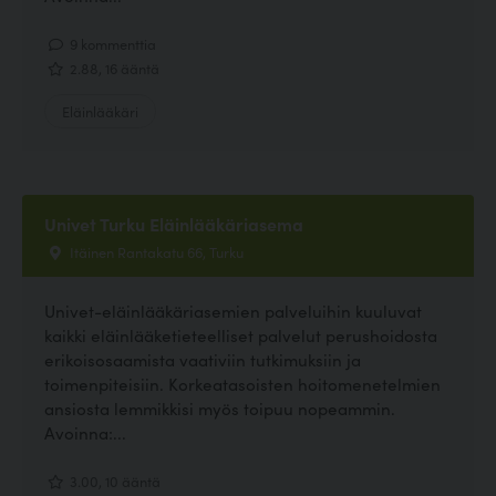
9 kommenttia
2.88, 16 ääntä
Eläinlääkäri
Univet Turku Eläinlääkäriasema
Itäinen Rantakatu 66, Turku
Univet-eläinlääkäriasemien palveluihin kuuluvat
kaikki eläinlääketieteelliset palvelut perushoidosta
erikoisosaamista vaativiin tutkimuksiin ja
toimenpiteisiin. Korkeatasoisten hoitomenetelmien
ansiosta lemmikkisi myös toipuu nopeammin.
Avoinna:...
3.00, 10 ääntä