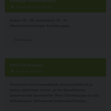
Helsingin Akvaariokeskus
Itämerenkatu 26, Helsinki
Arkisin 10 - 18, Lauantaisin 10 - 15
Akvaarioharrastajan karkkikauppa.
Eläinkauppa
Pieni Eläinkauppa
Pallokatu 3, Kuopio
Pieniä pörröisiä lemmikkejä, terraarioeläimiä ja
kaloja sekä laaja ruoka- ja tarvikevalikoima
kaikenlaisille lemmikeille. Pieni Eläinkauppa on aito
eläinkauppa. Haluamme kokemuksellamme...