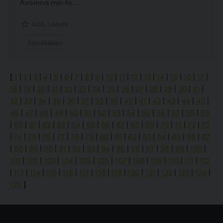
Avoinna ma-to...
4.00, 1 ääntä
Eläinlääkäri
[
1
|
2
|
3
|
4
|
5
|
6
|
7
|
8
|
9
|
10
|
11
|
12
|
13
|
14
|
15
|
16
|
17
|
18
|
19
|
20
|
21
|
22
|
23
|
24
|
25
|
26
|
27
|
28
|
29
|
30
|
31
|
32
|
33
|
34
|
35
|
36
|
37
|
38
|
39
|
40
|
41
|
42
|
43
|
44
|
45
|
46
|
47
|
48
|
49
|
50
|
51
|
52
|
53
|
54
|
55
|
56
|
57
|
58
|
59
|
60
|
61
|
62
|
63
|
64
|
65
|
66
|
67
|
68
|
69
|
70
|
71
|
72
|
73
|
74
|
75
|
76
|
77
|
78
|
79
|
80
|
81
|
82
|
83
|
84
|
85
|
86
|
87
|
88
|
89
|
90
|
91
|
92
|
93
|
94
|
95
|
96
|
97
|
98
|
99
|
100
|
101
|
102
|
103
|
104
|
105
|
106
|
107
|
108
|
109
|
110
|
111
|
112
|
113
|
114
|
115
|
116
|
117
|
118
|
119
|
120
|
121
|
122
|
123
|
124
|
125
]