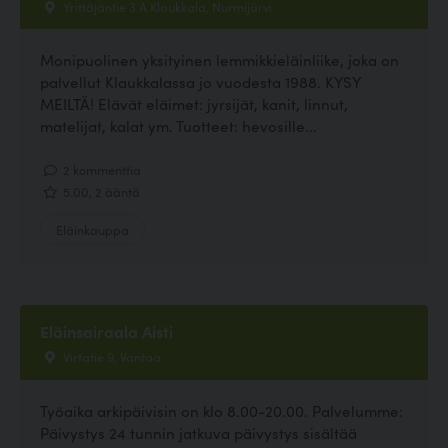
Yrittäjäntie 3 A Klaukkala, Nurmijärvi
Monipuolinen yksityinen lemmikkieläinliike, joka on
palvellut Klaukkalassa jo vuodesta 1988. KYSY
MEILTÄ! Elävät eläimet: jyrsijät, kanit, linnut,
matelijat, kalat ym. Tuotteet: hevosille...
2 kommenttia
5.00, 2 ääntä
Eläinkauppa
Eläinsairaala Aisti
Virtatie 9, Vantaa
Työaika arkipäivisin on klo 8.00-20.00. Palvelumme:
Päivystys 24 tunnin jatkuva päivystys sisältää