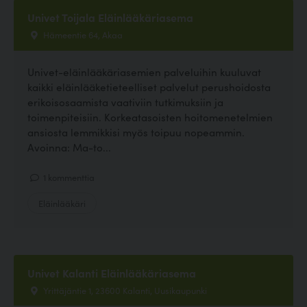
Univet Toijala Eläinlääkäriasema
Hämeentie 64, Akaa
Univet-eläinlääkäriasemien palveluihin kuuluvat
kaikki eläinlääketieteelliset palvelut perushoidosta
erikoisosaamista vaativiin tutkimuksiin ja
toimenpiteisiin. Korkeatasoisten hoitomenetelmien
ansiosta lemmikkisi myös toipuu nopeammin.
Avoinna: Ma-to...
1 kommenttia
Eläinlääkäri
Univet Kalanti Eläinlääkäriasema
Yrittäjäntie 1, 23600 Kalanti, Uusikaupunki