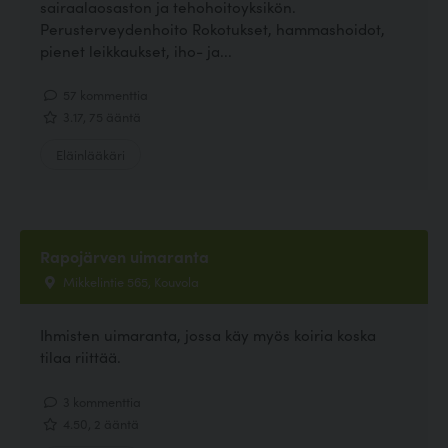
sairaalaosaston ja tehohoitoyksikön.
Perusterveydenhoito Rokotukset, hammashoidot,
pienet leikkaukset, iho- ja...
57 kommenttia
3.17, 75 ääntä
Eläinlääkäri
Rapojärven uimaranta
Mikkelintie 565, Kouvola
Ihmisten uimaranta, jossa käy myös koiria koska
tilaa riittää.
3 kommenttia
4.50, 2 ääntä