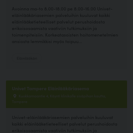
Avoinna ma-to 8.00-18.00 pe 8.00-16.00 Univet-
eläinlääkäriasemien palveluihin kuuluvat kaikki
eläinlääketieteelliset palvelut perushoidosta
erikoisosaamista vaativiin tutkimuksiin ja
toimenpiteisiin. Korkeatasoisten hoitomenetelmien
ansiosta lemmikkisi myös toipuu...
Eläinlääkäri
Univet Tampere Eläinlääkäriasema
Kuokkamaantie 4, Käynti klinikalle sisäpihan kautta,
Tampere
Univet-eläinlääkäriasemien palveluihin kuuluvat
kaikki eläinlääketieteelliset palvelut perushoidosta
erikoisosaamista vaativiin tutkimuksiin ja