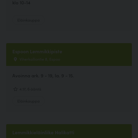
klo 10-14
Eläinkauppa
Espoon Lemmikkipiste
Viherkalliontie 8, Espoo
Avoinna ark. 9 - 19, la. 9 - 15.
4.17, 6 ääntä
Eläinkauppa
Lemmikkieläinliike Halikatti