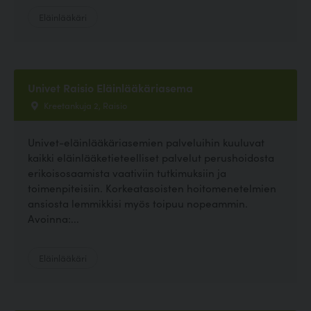
Eläinlääkäri
Univet Raisio Eläinlääkäriasema
Kreetankuja 2, Raisio
Univet-eläinlääkäriasemien palveluihin kuuluvat
kaikki eläinlääketieteelliset palvelut perushoidosta
erikoisosaamista vaativiin tutkimuksiin ja
toimenpiteisiin. Korkeatasoisten hoitomenetelmien
ansiosta lemmikkisi myös toipuu nopeammin.
Avoinna:...
Eläinlääkäri