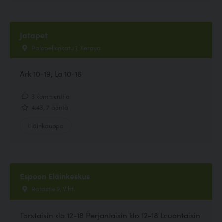
Jatapet
Palopellonkatu 1, Kerava
Ark 10-19, La 10-16
3 kommenttia
4.43, 7 ääntä
Eläinkauppa
Espoon Eläinkeskus
Ratastie 9, Vihti
Torstaisin klo 12-18 Perjantaisin klo 12-18 Lauantaisin