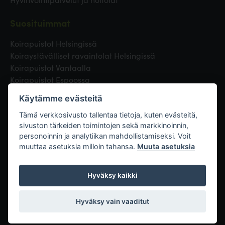
Suosituimmat
Koirapuistot Helsingissä
Koiraystävälliset ravaintolat Helsingissä
Koirapuistot Vantaalla
Koirapuistot Espoossa
Koirapuistot Turussa
Käytämme evästeitä
Eläinlääkäri Helsingissä
Koirapuistot Tampereella
Tämä verkkosivusto tallentaa tietoja, kuten evästeitä,
sivuston tärkeiden toimintojen sekä markkinoinnin,
personoinnin ja analytiikan mahdollistamiseksi. Voit
Linkit
muuttaa asetuksia milloin tahansa.
Muuta asetuksia
Hyväksy kaikki
Hyväksy vain vaaditut