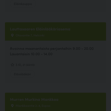
Eläinkauppa
Lauttasaaren Eläinlääkäriasema
Otavantie 7, Helsinki
Avoinna maanantaista perjantaihin 9.00 - 20.00
Lauantaisin 10.00 - 14.00
3.10, 21 ääntä
Eläinlääkäri
Murren Murkina Mankkaa
Mankkaantie 2-4, Espoo