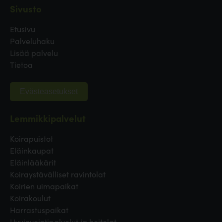
Sivusto
Etusivu
Palveluhaku
Lisää palvelu
Tietoa
Evästeasetukset
Lemmikkipalvelut
Koirapuistot
Eläinkaupat
Eläinlääkärit
Koiraystävälliset ravintolat
Koirien uimapaikat
Koirakoulut
Harrastuspaikat
Hyvinvointipalvelut ja hoitolat