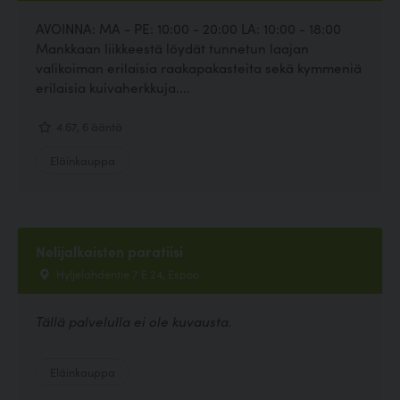
AVOINNA: MA - PE: 10:00 - 20:00 LA: 10:00 - 18:00
Mankkaan liikkeestä löydät tunnetun laajan
valikoiman erilaisia raakapakasteita sekä kymmeniä
erilaisia kuivaherkkuja....
4.67, 6 ääntä
Eläinkauppa
Nelijalkaisten paratiisi
Hyljelahdentie 7 E 24, Espoo
Tällä palvelulla ei ole kuvausta.
Eläinkauppa