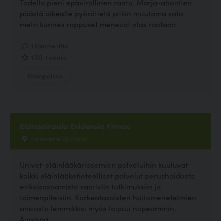
Todella pieni epävirallinen ranta. Marja-ahontien
päästä oikealle pyörätietä pitkin muutama sata
metri kunnes rappuset menevät alas rantaan.
1 kommenttia
1.00, 1 ääntä
Uimapaikka
Eläinsairaala Evidensia Finnoo
Finnoontie 31, Espoo
Univet-eläinlääkäriasemien palveluihin kuuluvat
kaikki eläinlääketieteelliset palvelut perushoidosta
erikoisosaamista vaativiin tutkimuksiin ja
toimenpiteisiin. Korkeatasoisten hoitomenetelmien
ansiosta lemmikkisi myös toipuu nopeammin.
Avoinna...