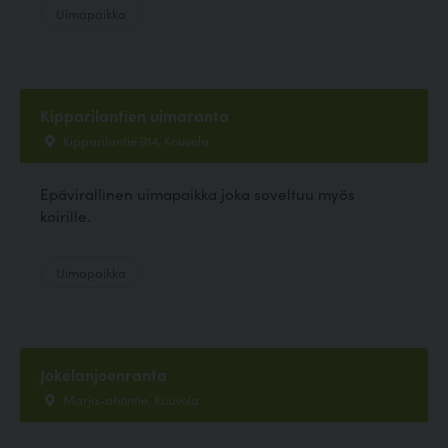
Uimapaikka
Kipparilantien uimaranta
Kipparilantie 914, Kouvola
Epävirallinen uimapaikka joka soveltuu myös
koirille.
Uimapaikka
Jokelanjoenranta
Marja-ahontie, Kouvola