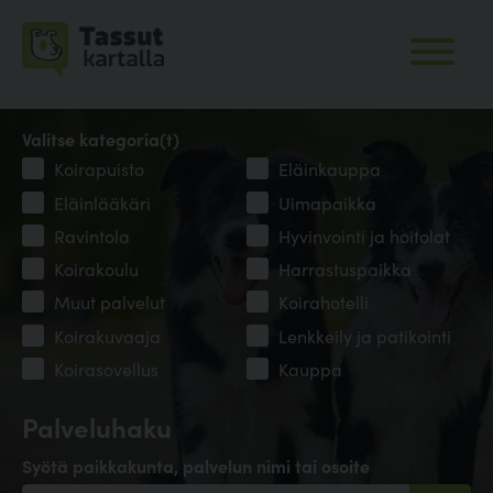
Valitse kategoria(t)
Koirapuisto
Eläinkauppa
Eläinlääkäri
Uimapaikka
Ravintola
Hyvinvointi ja hoitolat
Koirakoulu
Harrastuspaikka
Muut palvelut
Koirahotelli
Koirakuvaaja
Lenkkeily ja patikointi
Koirasovellus
Kauppa
Palveluhaku
Syötä paikkakunta, palvelun nimi tai osoite