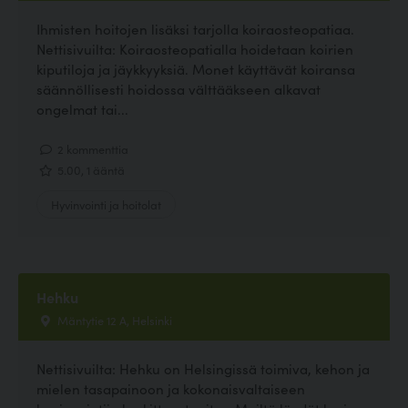
Ihmisten hoitojen lisäksi tarjolla koiraosteopatiaa.
Nettisivuilta: Koiraosteopatialla hoidetaan koirien
kiputiloja ja jäykkyyksiä. Monet käyttävät koiransa
säännöllisesti hoidossa välttääkseen alkavat
ongelmat tai...
2 kommenttia
5.00, 1 ääntä
Hyvinvointi ja hoitolat
Hehku
Mäntytie 12 A, Helsinki
Nettisivuilta: Hehku on Helsingissä toimiva, kehon ja
mielen tasapainoon ja kokonaisvaltaiseen