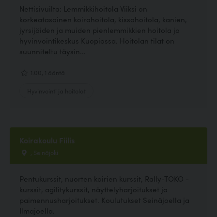
Nettisivuilta: Lemmikkihoitola Viiksi on
korkeatasoinen koirahoitola, kissahoitola, kanien,
jyrsijöiden ja muiden pienlemmikkien hoitola ja
hyvinvointikeskus Kuopiossa. Hoitolan tilat on
suunniteltu täysin...
1.00, 1 ääntä
Hyvinvointi ja hoitolat
Koirakoulu Fiilis
, Seinäjoki
Pentukurssit, nuorten koirien kurssit, Rally-TOKO -
kurssit, agilitykurssit, näyttelyharjoitukset ja
paimennusharjoitukset. Koulutukset Seinäjoella ja
Ilmajoella.