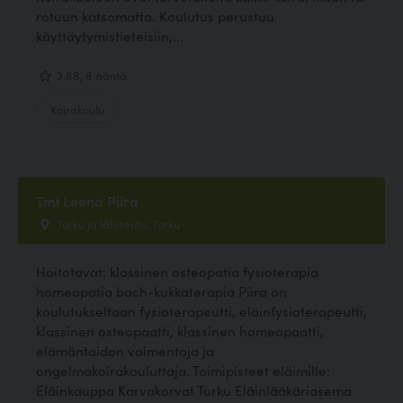
rotuun katsomatta. Koulutus perustuu
käyttäytymistieteisiin,...
3.88, 8 ääntä
Koirakoulu
Tmi Leena Piira
Turku ja lähiseutu, Turku
Hoitotavat: klassinen osteopatia fysioterapia
homeopatia bach-kukkaterapia Piira on
koulutukseltaan fysioterapeutti, eläinfysioterapeutti,
klassinen osteopaatti, klassinen homeopaatti,
elämäntaidon valmentaja ja
ongelmakoirakouluttaja. Toimipisteet eläimille:
Eläinkauppa Karvakorvat Turku Eläinlääkäriasema