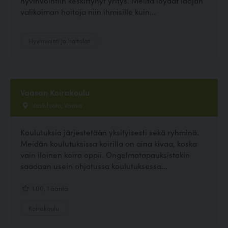
hyvinvointiin keskittynyt yritys. Meiltä löydät laajan
valikoiman hoitoja niin ihmisille kuin...
Hyvinvointi ja hoitolat
Vaasan Koirakoulu
Vaskiluoto, Vaasa
Koulutuksia järjestetään yksityisesti sekä ryhminä.
Meidän koulutuksissa koirilla on aina kivaa, koska
vain iloinen koira oppii. Ongelmatapauksistakin
saadaan usein ohjatussa koulutuksessa...
1.00, 1 ääntä
Koirakoulu