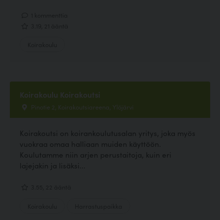
1 kommenttia
3.19, 21 ääntä
Koirakoulu
Koirakoulu Koirakoutsi
Pinotie 2, Koirakoutsiareena, Ylöjärvi
Koirakoutsi on koirankoulutusalan yritys, joka myös
vuokraa omaa halliaan muiden käyttöön.
Koulutamme niin arjen perustaitoja, kuin eri
lajejakin ja lisäksi...
3.55, 22 ääntä
Koirakoulu
Harrastuspaikka