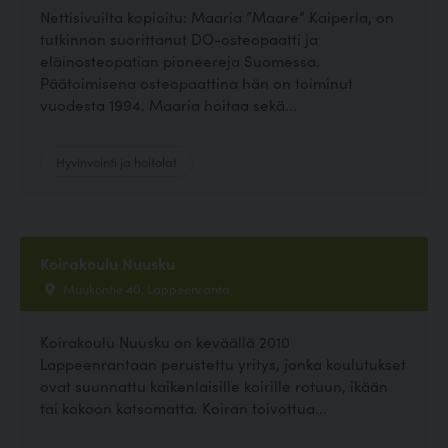
Nettisivuilta kopioitu: Maaria ”Maare” Kaiperla, on
tutkinnon suorittanut DO-osteopaatti ja
eläinosteopatian pioneereja Suomessa.
Päätoimisena osteopaattina hän on toiminut
vuodesta 1994. Maaria hoitaa sekä...
Hyvinvointi ja hoitolat
Koirakoulu Nuusku
Muukontie 40, Lappeenranta
Koirakoulu Nuusku on keväällä 2010
Lappeenrantaan perustettu yritys, jonka koulutukset
ovat suunnattu kaikenlaisille koirille rotuun, ikään
tai kokoon katsomatta. Koiran toivottua...