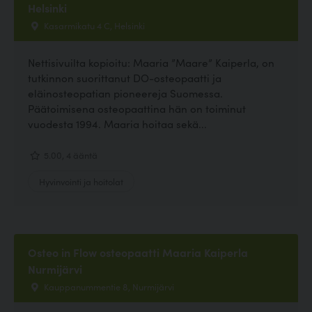
Helsinki
Kasarmikatu 4 C, Helsinki
Nettisivuilta kopioitu: Maaria ”Maare” Kaiperla, on
tutkinnon suorittanut DO-osteopaatti ja
eläinosteopatian pioneereja Suomessa.
Päätoimisena osteopaattina hän on toiminut
vuodesta 1994. Maaria hoitaa sekä...
5.00, 4 ääntä
Hyvinvointi ja hoitolat
Osteo in Flow osteopaatti Maaria Kaiperla
Nurmijärvi
Kauppanummentie 8, Nurmijärvi