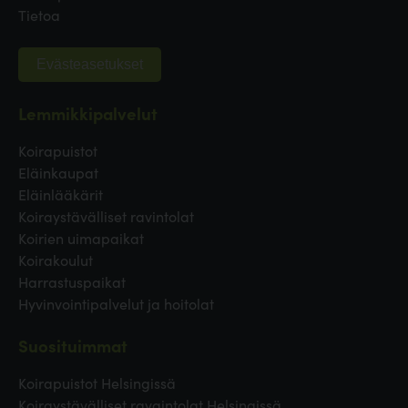
Tietoa
Evästeasetukset
Lemmikkipalvelut
Koirapuistot
Eläinkaupat
Eläinlääkärit
Koiraystävälliset ravintolat
Koirien uimapaikat
Koirakoulut
Harrastuspaikat
Hyvinvointipalvelut ja hoitolat
Suosituimmat
Koirapuistot Helsingissä
Koiraystävälliset ravaintolat Helsingissä