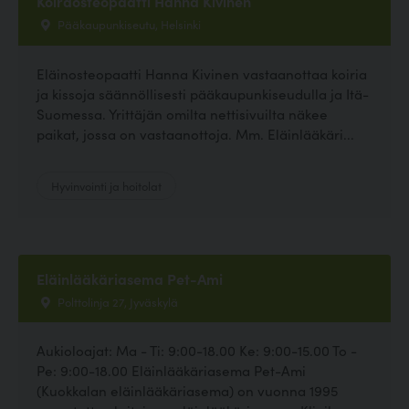
Koiraosteopaatti Hanna Kivinen
Pääkaupunkiseutu, Helsinki
Eläinosteopaatti Hanna Kivinen vastaanottaa koiria
ja kissoja säännöllisesti pääkaupunkiseudulla ja Itä-
Suomessa. Yrittäjän omilta nettisivuilta näkee
paikat, jossa on vastaanottoja. Mm. Eläinlääkäri...
Hyvinvointi ja hoitolat
Eläinlääkäriasema Pet-Ami
Polttolinja 27, Jyväskylä
Aukioloajat: Ma - Ti: 9:00-18.00 Ke: 9:00-15.00 To -
Pe: 9:00-18.00 Eläinlääkäriasema Pet-Ami
(Kuokkalan eläinlääkäriasema) on vuonna 1995