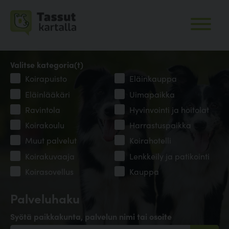
Valitse kategoria(t)
Koirapuisto
Eläinkauppa
Eläinlääkäri
Uimapaikka
Ravintola
Hyvinvointi ja hoitolat
Koirakoulu
Harrastuspaikka
Muut palvelut
Koirahotelli
Koirakuvaaja
Lenkkeily ja patikointi
Koirasovellus
Kauppa
Palveluhaku
Syötä paikkakunta, palvelun nimi tai osoite