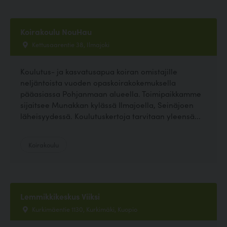
Koirakoulu NouHau
Kettusaarentie 38, Ilmajoki
Koulutus- ja kasvatusapua koiran omistajille
neljäntoista vuoden opaskoirakokemuksella
pääasiassa Pohjanmaan alueella. Toimipaikkamme
sijaitsee Munakkan kylässä Ilmajoella, Seinäjoen
läheisyydessä. Koulutuskertoja tarvitaan yleensä...
Koirakoulu
Lemmikkikeskus Viiksi
Kurkimäentie 1130, Kurkimäki, Kuopio