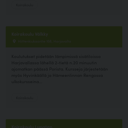
Koirakoulu
Koirakoulu Välkky
Hiittenkiukaantie 168, Harjavalta
Koulutukset pidetään lämpimissä sisätiloissa
Harjavallassa lähellä 2-tietä n.20 minuutin
ajomatkan päässä Porista. Kursseja järjestetään
myös Hyvinkäällä ja Hämeenlinnan Rengossa
ulkokursseina...
Koirakoulu
Koirakoulu Lunatan