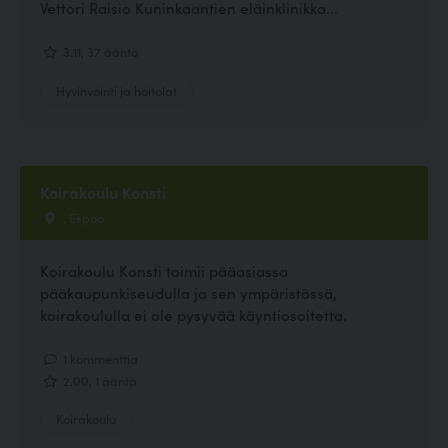
Vettori Raisio Kuninkaantien eläinklinikka...
3.11, 37 ääntä
Hyvinvointi ja hoitolat
Koirakoulu Konsti
, Espoo
Koirakoulu Konsti toimii pääasiassa
pääkaupunkiseudulla ja sen ympäristössä,
koirakoululla ei ole pysyvää käyntiosoitetta.
1 kommenttia
2.00, 1 ääntä
Koirakoulu