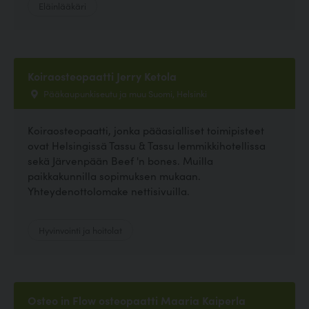
Eläinlääkäri
Koiraosteopaatti Jerry Ketola
Pääkaupunkiseutu ja muu Suomi, Helsinki
Koiraosteopaatti, jonka pääasialliset toimipisteet
ovat Helsingissä Tassu & Tassu lemmikkihotellissa
sekä Järvenpään Beef 'n bones. Muilla
paikkakunnilla sopimuksen mukaan.
Yhteydenottolomake nettisivuilla.
Hyvinvointi ja hoitolat
Osteo in Flow osteopaatti Maaria Kaiperla