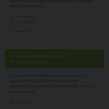
perustettu yksityinen eläinlääkäriasema. Klinikan
edessä on ilmainen...
2 kommenttia
2.83, 30 ääntä
Eläinlääkäri
Viitaniemen eläinlääkäriasema
Eeronkatu 10, Jyväskylä
Viitaniemen eläinlääkäriasema on perustettu
vuonna 2000 ja toimitilat ovat keskustan
tuntumassa Eeronkadulla Viitaniemessä. Ilmainen
pysäköintialue.
3.09, 11 ääntä