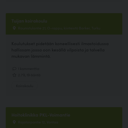
Tuijan koirakoulu
Raunistulantie 21, O-rappu, kiinteistö Barker, Turku
Koulutukset pidetään koneellisesti ilmastoidussa
hallissam jossa oon kesällä vilpoista ja talvella
mukavan lämmintä.
1 kommenttia
2.79, 19 ääntä
Koirakoulu
Hoitoklinikka PKL-Voimantie
Rajatorpantie 12, Vantaa