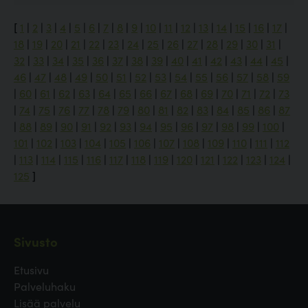
[
1
|
2
|
3
|
4
|
5
|
6
|
7
|
8
|
9
|
10
|
11
|
12
|
13
|
14
|
15
|
16
|
17
|
18
|
19
|
20
|
21
|
22
|
23
|
24
|
25
|
26
|
27
|
28
|
29
|
30
|
31
|
32
|
33
|
34
|
35
|
36
|
37
|
38
|
39
|
40
|
41
|
42
|
43
|
44
|
45
|
46
|
47
|
48
|
49
|
50
|
51
|
52
|
53
|
54
|
55
|
56
|
57
|
58
|
59
|
60
|
61
|
62
|
63
|
64
|
65
|
66
|
67
|
68
|
69
|
70
|
71
|
72
|
73
|
74
|
75
|
76
|
77
|
78
|
79
|
80
|
81
|
82
|
83
|
84
|
85
|
86
|
87
|
88
|
89
|
90
|
91
|
92
|
93
|
94
|
95
|
96
|
97
|
98
|
99
|
100
|
101
|
102
|
103
|
104
|
105
|
106
|
107
|
108
|
109
|
110
|
111
|
112
|
113
|
114
|
115
|
116
|
117
|
118
|
119
|
120
|
121
|
122
|
123
|
124
|
125
]
Sivusto
Etusivu
Palveluhaku
Lisää palvelu