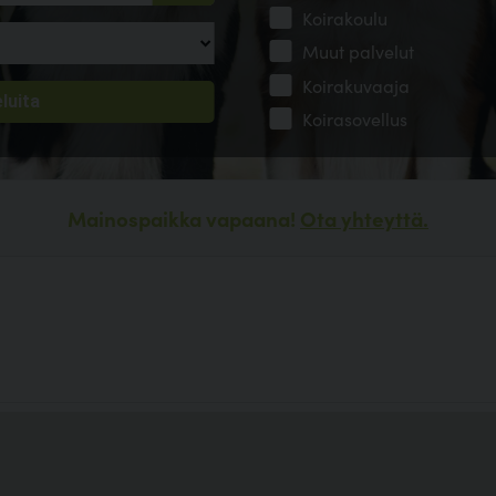
Koirakoulu
Muut palvelut
Koirakuvaaja
Koirasovellus
Mainospaikka vapaana!
Ota yhteyttä.