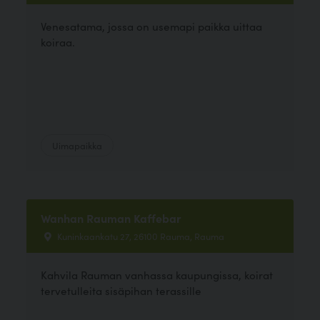
Venesatama, jossa on usemapi paikka uittaa
koiraa.
Uimapaikka
Wanhan Rauman Kaffebar
Kuninkaankatu 27, 26100 Rauma, Rauma
Kahvila Rauman vanhassa kaupungissa, koirat
tervetulleita sisäpihan terassille