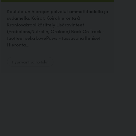
Koulutetun hierojan palvelut ammattitaidolla ja
sydämellä. Koirat: Koirahieronta &
Kraniosakraalikäsittely Lisäravinteet
(Probalans,Nutrolin, Oralade) Back On Track -
tuotteet sekä LovePaws - tassuvaha Ihmiset:
Hieronta...
Hyvinvointi ja hoitolat