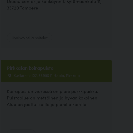
Diudiu center ja kotikäynnit. Kytömaankatu 11,
33720 Tampere
Hyvinvointi ja hoitolat
Pirkkalan koirapuisto
Kurikantie 107, 33950 Pirkkala, Pirkkala
Koirapuiston vieressä on pieni parkkipaikka.
Puistoalue on metsäinen ja hyvän kokoinen.
Alue on jaettu isoille ja pienille koirille.