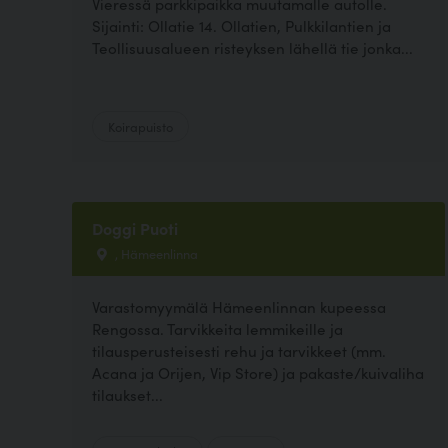
Vieressä parkkipaikka muutamalle autolle.
Sijainti: Ollatie 14. Ollatien, Pulkkilantien ja
Teollisuusalueen risteyksen lähellä tie jonka...
Koirapuisto
Doggi Puoti
, Hämeenlinna
Varastomyymälä Hämeenlinnan kupeessa
Rengossa. Tarvikkeita lemmikeille ja
tilausperusteisesti rehu ja tarvikkeet (mm.
Acana ja Orijen, Vip Store) ja pakaste/kuivaliha
tilaukset...