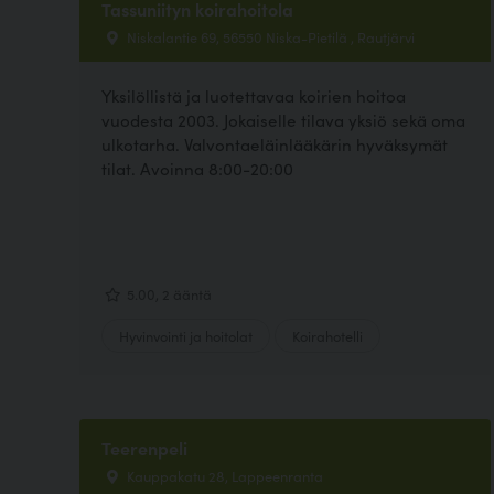
Tassuniityn koirahoitola
Niskalantie 69, 56550 Niska-Pietilä , Rautjärvi
Yksilöllistä ja luotettavaa koirien hoitoa
vuodesta 2003. Jokaiselle tilava yksiö sekä oma
ulkotarha. Valvontaeläinlääkärin hyväksymät
tilat. Avoinna 8:00-20:00
5.00, 2 ääntä
Hyvinvointi ja hoitolat
Koirahotelli
Teerenpeli
Kauppakatu 28, Lappeenranta