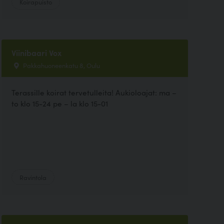
Koirapuisto
Viinibaari Vox
Pakkahuoneenkatu 8, Oulu
Terassille koirat tervetulleita! Aukioloajat: ma –
to klo 15-24 pe – la klo 15-01
Ravintola