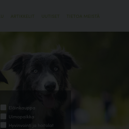
LU
ARTIKKELIT
UUTISET
TIETOA MEISTÄ
Eläinkauppa
Uimapaikka
Hyvinvointi ja hoitolat