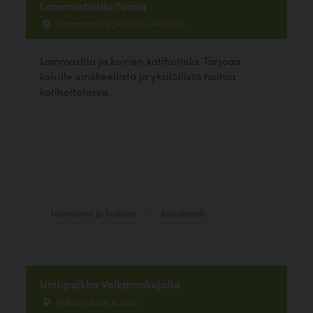
Lammastilalla Tanila
Vihtamontie 31,Pirkkala, Pirkkala
Lammastila ja koirien kotihoitola. Tarjoaa
koirille virikkeellistä ja yksilöllistä hoitoa
kotihoitolassa.
Hyvinvointi ja hoitolat
Koirahotelli
Uintipaikka Valkamakujalla
Valkamakuja, Kuopio