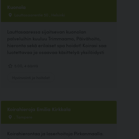
Kuonola
Lauttasaarentie 50 , Helsinki
Lauttasaaressa sijaitsevan kuonolan
palveluihin kuuluu Trimmaamo, Päivähoito,
hieronta sekä erilaiset spa hoidot! Koirasi saa
luotettavaa ja osaavaa käsittelyä yksilöidysti
5.00, 4 ääntä
Hyvinvointi ja hoitolat
Koirahieroja Emilia Kirkkala
, Tampere
Koirahierontaa ja laserhoitoja Pirkanmaalla.