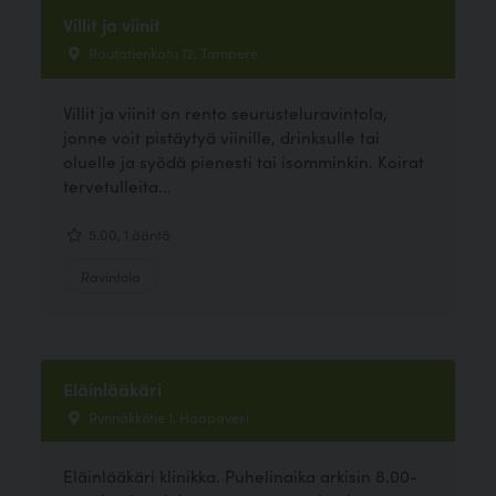
Villit ja viinit
Rautatienkatu 12, Tampere
Villit ja viinit on rento seurusteluravintola,
jonne voit pistäytyä viinille, drinksulle tai
oluelle ja syödä pienesti tai isomminkin. Koirat
tervetulleita...
5.00, 1 ääntä
Ravintola
Eläinlääkäri
Rynnäkkötie 1, Haapavesi
Eläinlääkäri klinikka. Puhelinaika arkisin 8.00-