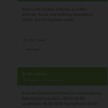
Baari craft oluiden, siiderien ja viskien
ystäville. Koirat ovat sallittuja terassilla ja
sisällä. Koirille tarjotaan vettä.
5.00, 1 ääntä
Ravintola
Neste, kahvila
Koskentie 1, Kirkkonummi
X-mealin hampurilaiset keittiön aukioloaikoina.
Kahvila avoinna arkisin: 06.00-20.00
Lauantaisin 08.30-20.00 Sunnuntaisin 09.00-