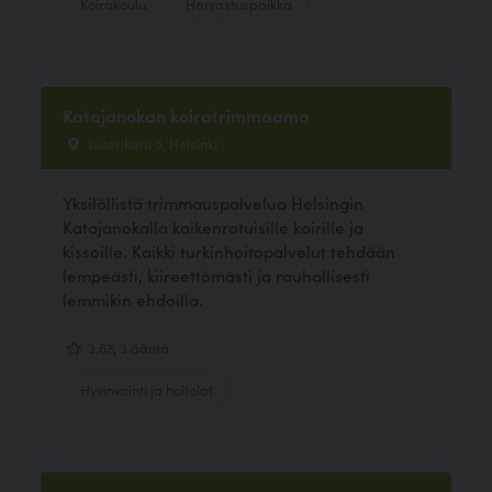
Koirakoulu
Harrastuspaikka
Katajanokan koiratrimmaamo
Luotsikatu 5, Helsinki
Yksilöllistä trimmauspalvelua Helsingin
Katajanokalla kaikenrotuisille koirille ja
kissoille. Kaikki turkinhoitopalvelut tehdään
lempeästi, kiireettömästi ja rauhallisesti
lemmikin ehdoilla.
3.67, 3 ääntä
Hyvinvointi ja hoitolat