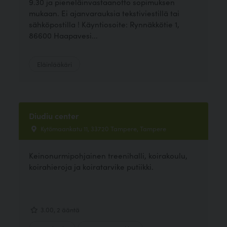
9.30 ja pieneläinvastaanotto sopimuksen
mukaan. Ei ajanvarauksia tekstiviestillä tai
sähköpostilla ! Käyntiosoite: Rynnäkkötie 1,
86600 Haapavesi...
Eläinlääkäri
Diudiu center
Kytömaankatu 11, 33720 Tampere, Tampere
Keinonurmipohjainen treenihalli, koirakoulu,
koirahieroja ja koiratarvike putiikki.
3.00, 2 ääntä