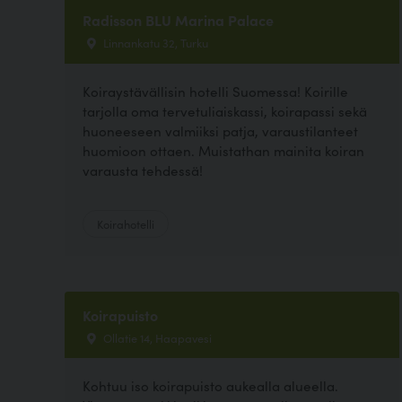
Radisson BLU Marina Palace
Linnankatu 32, Turku
Koiraystävällisin hotelli Suomessa! Koirille
tarjolla oma tervetuliaiskassi, koirapassi sekä
huoneeseen valmiiksi patja, varaustilanteet
huomioon ottaen. Muistathan mainita koiran
varausta tehdessä!
Koirahotelli
Koirapuisto
Ollatie 14, Haapavesi
Kohtuu iso koirapuisto aukealla alueella.