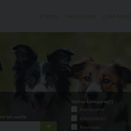
ETUSIVU
PALVELUHAKU
LISÄÄ PALVE
Valitse kategoria(t)
Koirapuisto
mi tai osoite
Eläinlääkäri
Ravintola