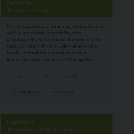
Petbros Oy
Kontiotie 3A, Nurmijärvi
Koirien fysioterapia, trimmaus, vesijuoksuallas
sekä kuntoutettaville potilaille, että
urheilukoirille. Kaksi erikokoista uima-allasta
tarjoavat uintimahdollisuudet kaikenlaisille
koirille. Ammattitaitoinen koirahieroja.
Luentotila vuokrattavana n.40 hengelle....
Uimapaikka
Hyvinvointi ja hoitolat
Harrastuspaikka
Koirakuvaaja
LuppaSport
Varastokatu 4, 21200 Raisio, Raisio