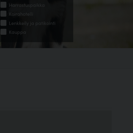
Harrastuspaikka
Koirahotelli
Lenkkeily ja patikointi
Kauppa