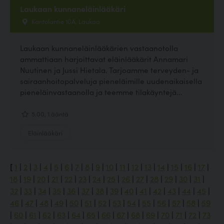
Laukaan kunnaneläinlääkäri
Kantolantie 10A, Laukaa
Laukaan kunnaneläinlääkärien vastaanotolla
ammattiaan harjoittavat eläinlääkärit Annamari
Nuutinen ja Jussi Hietala. Tarjoamme terveyden- ja
sairaanhoitopalveluja pieneläimille uudenaikaisella
pieneläinvastaanolla ja teemme tilakäyntejä...
5.00, 1 ääntä
Eläinlääkäri
[
1
|
2
|
3
|
4
|
5
|
6
|
7
|
8
|
9
|
10
|
11
|
12
|
13
|
14
|
15
|
16
|
17
|
18
|
19
|
20
|
21
|
22
|
23
|
24
|
25
|
26
|
27
|
28
|
29
|
30
|
31
|
32
|
33
|
34
|
35
|
36
|
37
|
38
|
39
|
40
|
41
|
42
|
43
|
44
|
45
|
46
|
47
|
48
|
49
|
50
|
51
|
52
|
53
|
54
|
55
|
56
|
57
|
58
|
59
|
60
|
61
|
62
|
63
|
64
|
65
|
66
|
67
|
68
|
69
|
70
|
71
|
72
|
73