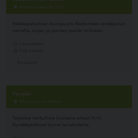
Radiomäenkatu 60, Lahti
Hiekkapohjainen koirapuisto Radiomäen lenkkipolun
varrella, isojen ja pienten puolet erikseen.
3 kommenttia
3.50, 4 ääntä
Koirapuisto
Pompier
Albertinkatu 29, Helsinki
Tarjoilee herkullista lounasta arkisin 11-14.
Hyväkäytöksiset koirat tervetulleita.
1 kommenttia