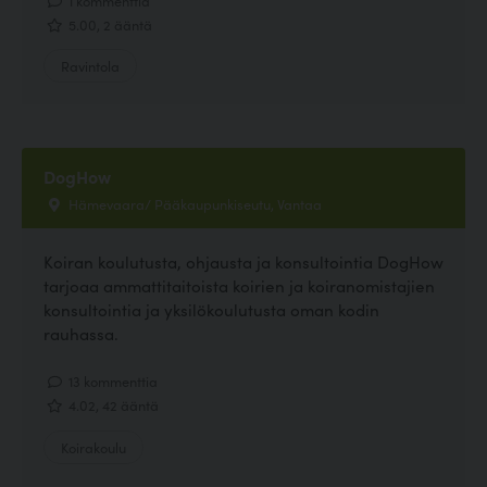
5.00, 2 ääntä
Ravintola
DogHow
Hämevaara/ Pääkaupunkiseutu, Vantaa
Koiran koulutusta, ohjausta ja konsultointia DogHow
tarjoaa ammattitaitoista koirien ja koiranomistajien
konsultointia ja yksilökoulutusta oman kodin
rauhassa.
13 kommenttia
4.02, 42 ääntä
Koirakoulu