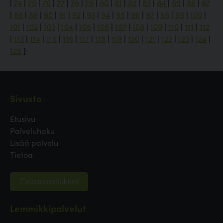
|
74
|
75
|
76
|
77
|
78
|
79
|
80
|
81
|
82
|
83
|
84
|
85
|
86
|
87
|
88
|
89
|
90
|
91
|
92
|
93
|
94
|
95
|
96
|
97
|
98
|
99
|
100
|
101
|
102
|
103
|
104
|
105
|
106
|
107
|
108
|
109
|
110
|
111
|
112
|
113
|
114
|
115
|
116
|
117
|
118
|
119
|
120
|
121
|
122
|
123
|
124
|
125
]
Sivusto
Etusivu
Palveluhaku
Lisää palvelu
Tietoa
Evästeasetukset
Lemmikkipalvelut