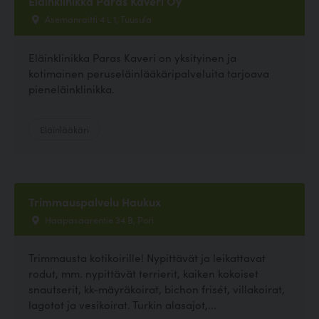
Eläinklinikka Paras Kaveri Oy
Asemanraitti 4 L 1, Tuusula
Eläinklinikka Paras Kaveri on yksityinen ja
kotimainen peruseläinlääkäripalveluita tarjoava
pieneläinklinikka.
Eläinlääkäri
Trimmauspalvelu Haukux
Haapasaarentie 34 B, Pori
Trimmausta kotikoirille! Nypittävät ja leikattavat
rodut, mm. nypittävät terrierit, kaiken kokoiset
snautserit, kk-mäyräkoirat, bichon frisét, villakoirat,
lagotot ja vesikoirat. Turkin alasajot,...