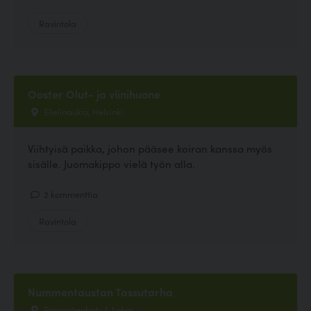
Ravintola
Ooster Olut- ja viinihuone
Elielinaukio, Helsinki
Viihtyisä paikka, johon pääsee koiran kanssa myös
sisälle. Juomakippo vielä työn alla.
2 kommenttia
Ravintola
Nummentaustan Tassutarha
Rajamäenkatu 1, Lohja