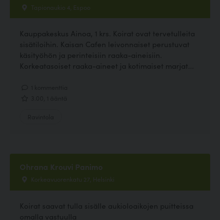
Tapionaukio 4, Espoo
Kauppakeskus Ainoa, 1 krs. Koirat ovat tervetulleita
sisätiloihin. Kaisan Cafen leivonnaiset perustuvat
käsityöhön ja perinteisiin raaka-aineisiin.
Korkeatasoiset raaka-aineet ja kotimaiset marjat...
1 kommenttia
3.00, 1 ääntä
Ravintola
Ohrana Krouvi Panimo
Korkeavuorenkatu 27, Helsinki
Koirat saavat tulla sisälle aukioloaikojen puitteissa
omalla vastuulla