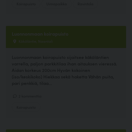
Koirapuisto
Uimapaikka
Ravintola
Luonnonmaan koirapuisto
Käköläntie, Naantali
Luonnonmaan koirapuisto sijaitsee käköläntien
varrella, paljon parkkitilaa ihan aitauksen vieressä.
Aidan korkeus 200cm Hyvän kokoinen
(iso/keskikoko) Hiekkaa sekä haketta Vähän puita,
pari penkkiä, tilaa...
2 kommenttia
Koirapuisto