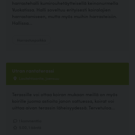
harrastehalli kumirouhetäytteisellä keinonurmella
Vuokatissa. Halli soveltuu erityisesti koiralajien
harrastamiseen, mutta myös muihin harrasteisiin.
Hallissa...
Harrastuspaikka
Utran rantaterassi
Lasitehtaantie, Joensuu
Terassille voi ottaa koiran mukaan meillä on myös
koirille juoma astioita janon sattuessa, koirat voi
uittaa aivan terassin läheisyydessä. Tervetuloa...
1 kommenttia
5.00, 1 ääntä