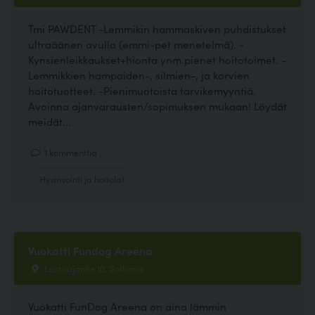
Tmi PAWDENT -Lemmikin hammaskiven puhdistukset
ultraäänen avulla (emmi-pet menetelmä). -
Kynsienleikkaukset+hionta ynm.pienet hoitotoimet. -
Lemmikkien hampaiden-, silmien-, ja korvien
hoitotuotteet. -Pienimuotoista tarvikemyyntiä.
Avoinna ajanvarausten/sopimuksen mukaan! Löydät
meidät...
1 kommenttia
Hyvinvointi ja hoitolat
Vuokatti Fundog Areena
Lastaajantie 10, Sotkamo
Vuokatti FunDog Areena on aina lämmin