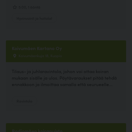
5.00, 1 ääntä
Hyvinvointi ja hoitolat
Koivumäen Kartano Oy
Koivumäenkuja 18, Kuopio
Tilaus- ja juhlaravintola, johon voi ottaa koiran
mukaan sisälle ja ulos. Pöytävaraukset pitää tehdä
ennakkoon ja ilmoittaa samalla että seurueelle...
Ravintola
Radiomäen koirapuisto