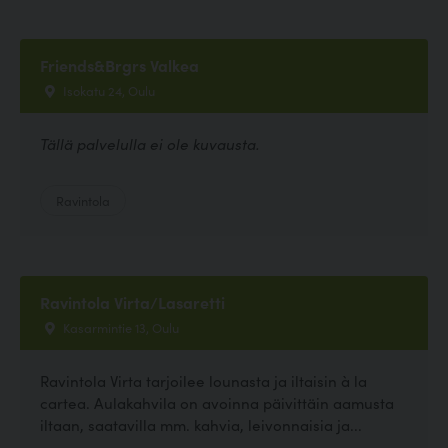
Friends&Brgrs Valkea
Isokatu 24, Oulu
Tällä palvelulla ei ole kuvausta.
Ravintola
Ravintola Virta/Lasaretti
Kasarmintie 13, Oulu
Ravintola Virta tarjoilee lounasta ja iltaisin à la
cartea. Aulakahvila on avoinna päivittäin aamusta
iltaan, saatavilla mm. kahvia, leivonnaisia ja...