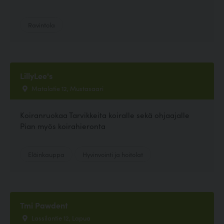
Ravintola
LillyLee's
Matalatie 12, Mustasaari
Koiranruokaa Tarvikkeita koiralle sekä ohjaajalle
Pian myös koirahieronta
Eläinkauppa
Hyvinvointi ja hoitolat
Tmi Pawdent
Lassilantie 12, Lapua