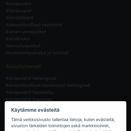
Koirapuistot
Eläinkaupat
Eläinlääkärit
Koiraystävälliset ravintolat
Koirien uimapaikat
Koirakoulut
Harrastuspaikat
Hyvinvointipalvelut ja hoitolat
Suosituimmat
Koirapuistot Helsingissä
Koiraystävälliset ravaintolat Helsingissä
Koirapuistot Vantaalla
Koirapuistot Espoossa
Koirapuistot Turussa
Käytämme evästeitä
Eläinlääkäri Helsingissä
Koirapuistot Tampereella
Tämä verkkosivusto tallentaa tietoja, kuten evästeitä,
sivuston tärkeiden toimintojen sekä markkinoinnin,