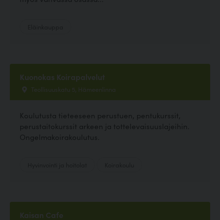
Eläinkauppa
Kuonokas Koirapalvelut
Teollisuuskatu 5, Hämeenlinna
Koulutusta tieteeseen perustuen, pentukurssit,
perustaitokurssit arkeen ja tottelevaisuuslajeihin.
Ongelmakoirakoulutus.
Hyvinvointi ja hoitolat
Koirakoulu
Kaisan Cafe