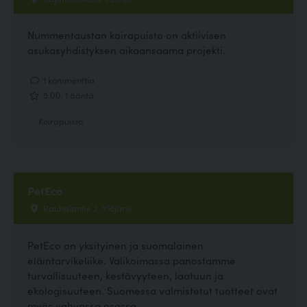
Nummentaustan koirapuisto on aktiivisen
asukasyhdistyksen aikaansaama projekti.
1 kommenttia
5.00, 1 ääntä
Koirapuisto
PetEco
Rauhalantie 2, Ylöjärvi
PetEco on yksityinen ja suomalainen
eläintarvikeliike. Valikoimassa panostamme
turvallisuuteen, kestävyyteen, laatuun ja
ekologisuuteen. Suomessa valmistetut tuotteet ovat
myös vahvassa osassa...