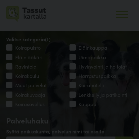
Valitse kategoria(t)
Koirapuisto
Eläinkauppa
Eläinlääkäri
Uimapaikka
Ravintola
Hyvinvointi ja hoitolat
Koirakoulu
Harrastuspaikka
Muut palvelut
Koirahotelli
Koirakuvaaja
Lenkkeily ja patikointi
Koirasovellus
Kauppa
Palveluhaku
Syötä paikkakunta, palvelun nimi tai osoite