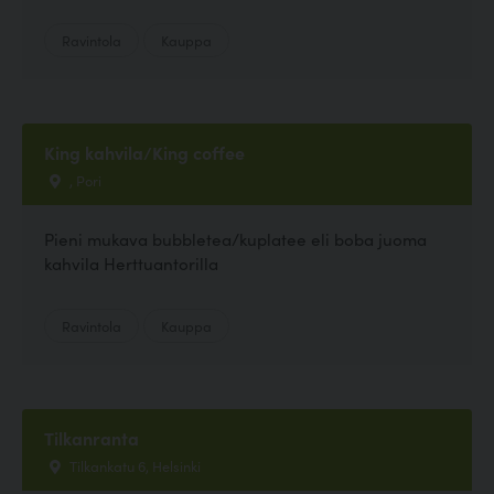
Ravintola
Kauppa
King kahvila/King coffee
, Pori
Pieni mukava bubbletea/kuplatee eli boba juoma
kahvila Herttuantorilla
Ravintola
Kauppa
Tilkanranta
Tilkankatu 6, Helsinki