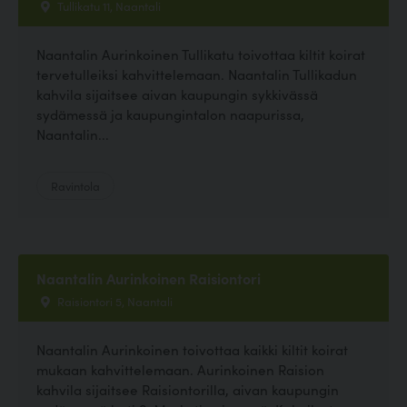
Tullikatu 11, Naantali
Naantalin Aurinkoinen Tullikatu toivottaa kiltit koirat
tervetulleiksi kahvittelemaan. Naantalin Tullikadun
kahvila sijaitsee aivan kaupungin sykkivässä
sydämessä ja kaupungintalon naapurissa,
Naantalin...
Ravintola
Naantalin Aurinkoinen Raisiontori
Raisiontori 5, Naantali
Naantalin Aurinkoinen toivottaa kaikki kiltit koirat
mukaan kahvittelemaan. Aurinkoinen Raision
kahvila sijaitsee Raisiontorilla, aivan kaupungin