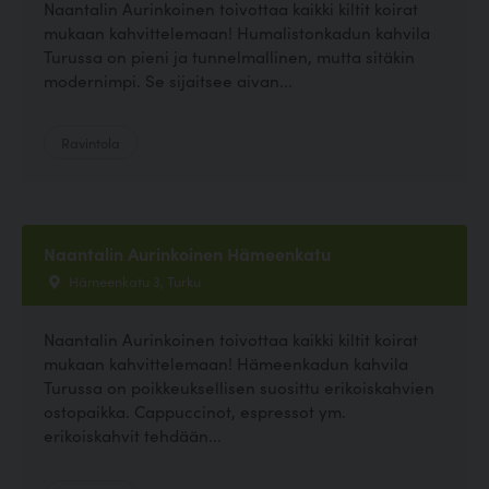
Naantalin Aurinkoinen toivottaa kaikki kiltit koirat
mukaan kahvittelemaan! Humalistonkadun kahvila
Turussa on pieni ja tunnelmallinen, mutta sitäkin
modernimpi. Se sijaitsee aivan...
Ravintola
Naantalin Aurinkoinen Hämeenkatu
Hämeenkatu 3, Turku
Naantalin Aurinkoinen toivottaa kaikki kiltit koirat
mukaan kahvittelemaan! Hämeenkadun kahvila
Turussa on poikkeuksellisen suosittu erikoiskahvien
ostopaikka. Cappuccinot, espressot ym.
erikoiskahvit tehdään...