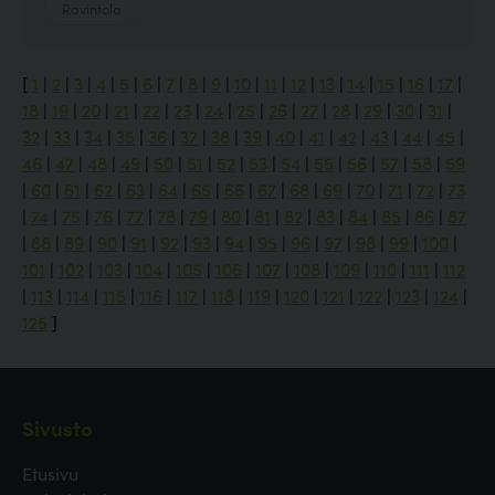
Ravintola
[
1
|
2
|
3
|
4
|
5
|
6
|
7
|
8
|
9
|
10
|
11
|
12
|
13
|
14
|
15
|
16
|
17
|
18
|
19
|
20
|
21
|
22
|
23
|
24
|
25
|
26
|
27
|
28
|
29
|
30
|
31
|
32
|
33
|
34
|
35
|
36
|
37
|
38
|
39
|
40
|
41
|
42
|
43
|
44
|
45
|
46
|
47
|
48
|
49
|
50
|
51
|
52
|
53
|
54
|
55
|
56
|
57
|
58
|
59
|
60
|
61
|
62
|
63
|
64
|
65
|
66
|
67
|
68
|
69
|
70
|
71
|
72
|
73
|
74
|
75
|
76
|
77
|
78
|
79
|
80
|
81
|
82
|
83
|
84
|
85
|
86
|
87
|
88
|
89
|
90
|
91
|
92
|
93
|
94
|
95
|
96
|
97
|
98
|
99
|
100
|
101
|
102
|
103
|
104
|
105
|
106
|
107
|
108
|
109
|
110
|
111
|
112
|
113
|
114
|
115
|
116
|
117
|
118
|
119
|
120
|
121
|
122
|
123
|
124
|
125
]
Sivusto
Etusivu