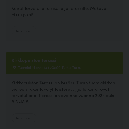
Koirat tervetulleita sisälle ja terassille. Mukava
pikku pubi!
Ravintola
Kirkkopuiston Terassi
Tuomiokirkonkatu 1 20500 Turku, Turku
Kirkkopuiston Terassi on kesäksi Turun tuomiokirkon
viereen rakentuva yhteisterassi, jolle koirat ovat
tervetulleita. T erassi on avoinna vuonna 2024 auki
8.5.-18.8....
Ravintola