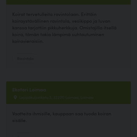
Koirat tervetulleita ravintolaan. Erittäin
koiraystävällinen ravintola, vesikippo ja luvan
kanssa tarjottiin pikkuherkkuja. Omistajilla itsellä
koira, tämän takia lämpimä suhtautuminen
koiravieraisiin.
Ravintola
Ekotori Loimaa
Leppäkuljunkatu 2, 32200 Loimaa, Loimaa
Vaatteita ihmisille, kauppaan saa tuoda koiran
sisälle.