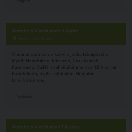
Kauppa
Naantalin Aurinkoinen Nuhjala
Ruotupiha 2, Naantali
Olemme aurinkoisin kahvila jonka toimipisteitä
löydät Naantalista, Raisiosta, Turusta sekä
Kaarinasta. Kaikkiin kahviloihimme ovat kiltit koirat
tervetulleita, myös sisätiloihin. Nuhjalan
kahvilastamme...
Ravintola
Naantalin Aurinkoinen Tullikatu