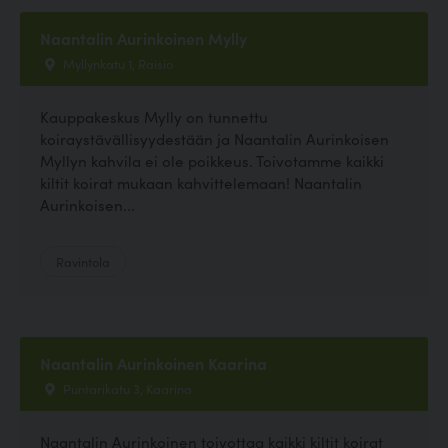
Naantalin Aurinkoinen Mylly
Myllynkatu 1, Raisio
Kauppakeskus Mylly on tunnettu
koiraystävällisyydestään ja Naantalin Aurinkoisen
Myllyn kahvila ei ole poikkeus. Toivotamme kaikki
kiltit koirat mukaan kahvittelemaan! Naantalin
Aurinkoisen...
Ravintola
Naantalin Aurinkoinen Kaarina
Puntarikatu 3, Kaarina
Naantalin Aurinkoinen toivottaa kaikki kiltit koirat