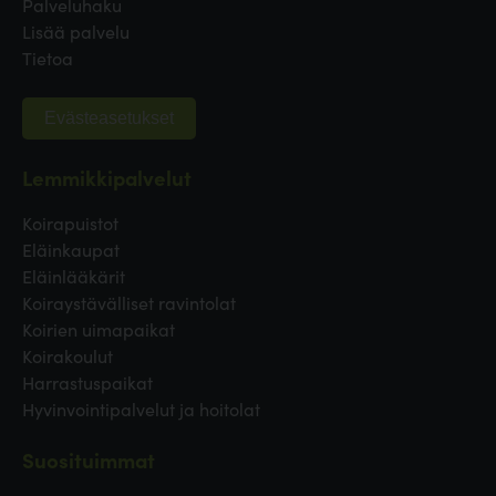
Palveluhaku
Lisää palvelu
Tietoa
Evästeasetukset
Lemmikkipalvelut
Koirapuistot
Eläinkaupat
Eläinlääkärit
Koiraystävälliset ravintolat
Koirien uimapaikat
Koirakoulut
Harrastuspaikat
Hyvinvointipalvelut ja hoitolat
Suosituimmat