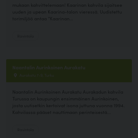
mukaan kahvittelemaan! Kaarinan kahvila sijaitsee
uuden ja upean Kaarina-talon vieressä. Uudistettu
torimiljöö antaa ”Kaarinan...
Ravintola
Naantalin Aurinkoinen Aurakatu
Aurakatu 7-9, Turku
Naantalin Aurinkoinen Aurakatu Aurakadun kahvila
Turussa on kaupungin ensimmäinen Aurinkoinen,
josta uutisetkin kertoivat isona juttuna vuonna 1994.
Kahvilassa pääset nauttimaan perinteisestä...
Ravintola