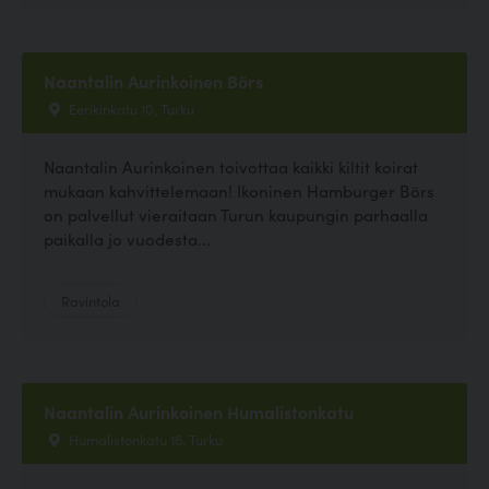
Naantalin Aurinkoinen Börs
Eerikinkatu 10, Turku
Naantalin Aurinkoinen toivottaa kaikki kiltit koirat
mukaan kahvittelemaan! Ikoninen Hamburger Börs
on palvellut vieraitaan Turun kaupungin parhaalla
paikalla jo vuodesta...
Ravintola
Naantalin Aurinkoinen Humalistonkatu
Humalistonkatu 16, Turku