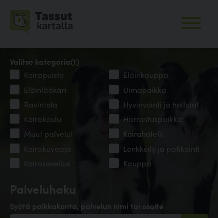
Valitse kategoria(t)
Koirapuisto
Eläinkauppa
Eläinlääkäri
Uimapaikka
Ravintola
Hyvinvointi ja hoitolat
Koirakoulu
Harrastuspaikka
Muut palvelut
Koirahotelli
Koirakuvaaja
Lenkkeily ja patikointi
Koirasovellus
Kauppa
Palveluhaku
Syötä paikkakunta, palvelun nimi tai osoite