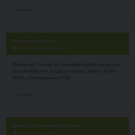
Ravintola
Meriterassi Carmel
Jätkäsaarenlaituri, Helsinki
Meriterassi Carmel on lemmikkiystävällinen terassi
jossa koirille mm. tarjolla vesikuppi. Auki n. 14:00 -
00:00, viikonloppuisin 01:30
Ravintola
Kaira Cafe, kahvila/ a'la carte
Katajapolku 5, Salla