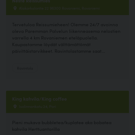
Neste Reissumies
Alakorkalontie 22 96300 Rovaniemi, Rovaniemi
Tervetuloa Reissumieheen! Olemme 24/7 avoinna
oleva Paremman Palvelun liikenneasema nelostien
varrella 4 km Rovaniemen eteläpuolella.
Kaupastamme löydät välttämättömät
päivittäistarvikkeet. Ravintolastamme saat...
Ravintola
King kahvila/King coffee
Isolinnankatu 24, Pori
Pieni mukava bubbletea/kuplatee aka bobatea
kahvila Herttuantorilla