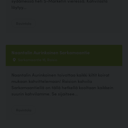
sydämessä heti S-Marketin vieressä. Kahvilasta
löytyy...
Ravintola
Naantalin Aurinkoinen Sarkamaantie
Sarkamaantie 16, Raisio
Naantalin Aurinkoinen toivottaa kaikki kiltit koirat
mukaan kahvittelemaan! Raision kahvila
Sarkamaantiellä on tällä hetkellä kooltaan kaikkein
suurin kahvilamme. Se sijaitsee...
Ravintola