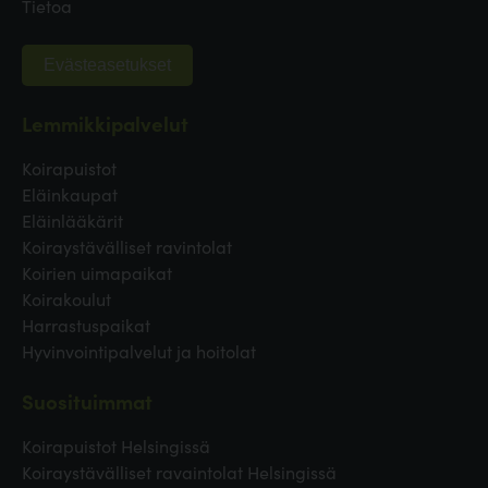
Tietoa
Evästeasetukset
Lemmikkipalvelut
Koirapuistot
Eläinkaupat
Eläinlääkärit
Koiraystävälliset ravintolat
Koirien uimapaikat
Koirakoulut
Harrastuspaikat
Hyvinvointipalvelut ja hoitolat
Suosituimmat
Koirapuistot Helsingissä
Koiraystävälliset ravaintolat Helsingissä