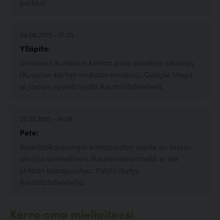
paikka!
04.08.2015 - 17:30
Ylläpito:
Ilmeisesti kuitenkin kartan piste osoittaa oikeaan
(Kuopion kartan mukaan ainakin). Google Maps
ei jostain syystä löydä Rautolahdentietä.
29.07.2015 - 19:36
Pete:
Saaristokaupungin koirapuiston osoite on tassu-
sivuilla virheellinen. Rautaniementiellä ei ole
yhtään koirapuistoa. Puisto löytyy
Rautolahdentieltä.
Kerro oma mielipiteesi