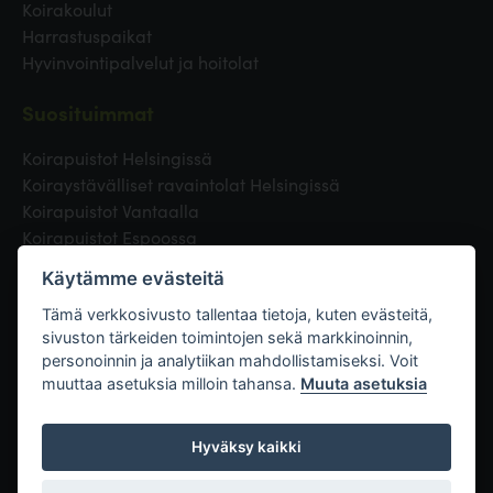
Koirakoulut
Harrastuspaikat
Hyvinvointipalvelut ja hoitolat
Suosituimmat
Koirapuistot Helsingissä
Koiraystävälliset ravaintolat Helsingissä
Koirapuistot Vantaalla
Koirapuistot Espoossa
Koirapuistot Turussa
Käytämme evästeitä
Eläinlääkäri Helsingissä
Koirapuistot Tampereella
Tämä verkkosivusto tallentaa tietoja, kuten evästeitä,
sivuston tärkeiden toimintojen sekä markkinoinnin,
personoinnin ja analytiikan mahdollistamiseksi. Voit
Linkit
muuttaa asetuksia milloin tahansa.
Muuta asetuksia
Hyväksy kaikki