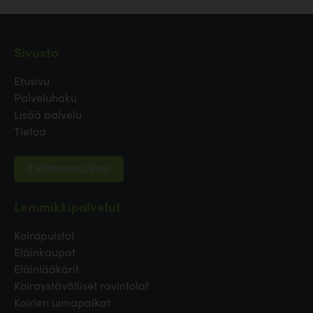
Sivusto
Etusivu
Palveluhaku
Lisää palvelu
Tietoa
Evästeasetukset
Lemmikkipalvelut
Koirapuistot
Eläinkaupat
Eläinlääkärit
Koiraystävälliset ravintolat
Koirien uimapaikat