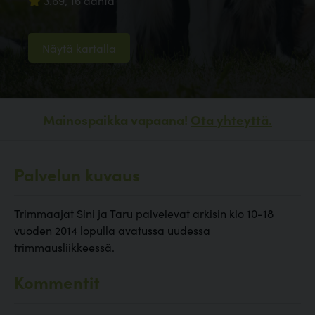
3.69, 16 ääntä
Näytä kartalla
Mainospaikka vapaana!
Ota yhteyttä.
Palvelun kuvaus
Trimmaajat Sini ja Taru palvelevat arkisin klo 10-18
vuoden 2014 lopulla avatussa uudessa
trimmausliikkeessä.
Kommentit