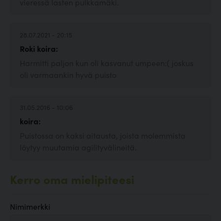
vieressä lasten pulkkamäki.
28.07.2021 - 20:15
Roki koira:
Harmitti paljon kun oli kasvanut umpeen:( joskus
oli varmaankin hyvä puisto
31.05.2016 - 10:06
koira:
Puistossa on kaksi aitausta, joista molemmista
löytyy muutamia agilityvälineitä.
Kerro oma mielipiteesi
Nimimerkki