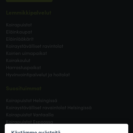
Lemmikkipalvelut
Koirapuistot
Eläinkaupat
Eläinlääkärit
Koiraystävälliset ravintolat
Koirien uimapaikat
Koirakoulut
Harrastuspaikat
Hyvinvointipalvelut ja hoitolat
Suosituimmat
Koirapuistot Helsingissä
Koiraystävälliset ravaintolat Helsingissä
Koirapuistot Vantaalla
Koirapuistot Espoossa
Koirapuistot Turussa
Käytämme evästeitä