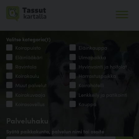
Valitse kategoria(t)
Koirapuisto
Eläinkauppa
Eläinlääkäri
Uimapaikka
Ravintola
Hyvinvointi ja hoitolat
Koirakoulu
Harrastuspaikka
Muut palvelut
Koirahotelli
Koirakuvaaja
Lenkkeily ja patikointi
Koirasovellus
Kauppa
Palveluhaku
Syötä paikkakunta, palvelun nimi tai osoite