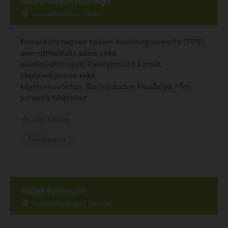
Rauhankadun Hiustaiga
Iso-heikkiläntie 6, Turku
Koirankota tarjoaa koirien koulutuspalveluita (2016)
ammattitaidolla koira-sekä
asiakaslähtöisesti. Pienryhmissä kurssit,
yksityisohjausta sekä
käytösneuvontaa. Rauhankadun HiusTaiga / Tmi
Johanna Vihermaa
1.00, 3 ääntä
Eläinkauppa
SisDeli Punavuori
Pursimiehenkatu 7, Helsinki