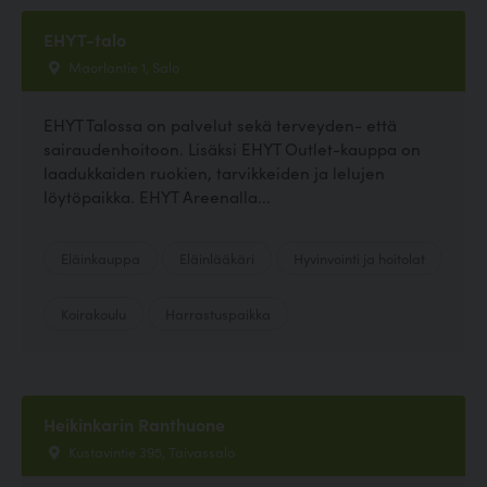
EHYT-talo
Maorlantie 1, Salo
EHYT Talossa on palvelut sekä terveyden- että
sairaudenhoitoon. Lisäksi EHYT Outlet-kauppa on
laadukkaiden ruokien, tarvikkeiden ja lelujen
löytöpaikka. EHYT Areenalla...
Eläinkauppa
Eläinlääkäri
Hyvinvointi ja hoitolat
Koirakoulu
Harrastuspaikka
Heikinkarin Ranthuone
Kustavintie 395, Taivassalo