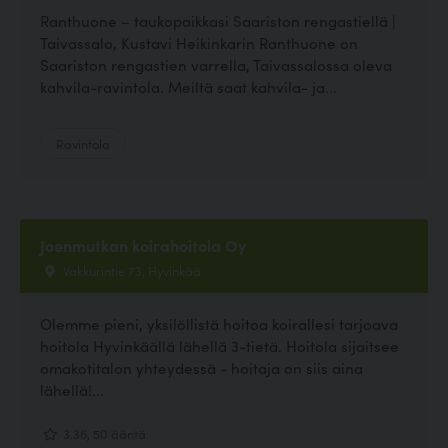
Ranthuone – taukopaikkasi Saariston rengastiellä |
Taivassalo, Kustavi Heikinkarin Ranthuone on
Saariston rengastien varrella, Taivassalossa oleva
kahvila-ravintola. Meiltä saat kahvila- ja...
Ravintola
Joenmutkan koirahoitola Oy
Vakkurintie 73, Hyvinkää
Olemme pieni, yksilöllistä hoitoa koirallesi tarjoava
hoitola Hyvinkäällä lähellä 3-tietä. Hoitola sijaitsee
omakotitalon yhteydessä - hoitaja on siis aina
lähellä!...
3.36, 50 ääntä