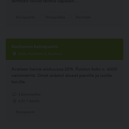
lemmikit voivat telmiä vapaasti...
Koirapuisto
Uimapaikka
Ravintola
Kauhavan koirapuisto
Mäki-Passintie 9, Kauhava
Avataan heinä-elokuussa 2015. Puiston koko n. 4000
neliömetriä. Omat aidatut alueet pienille ja isoille
koirille.
3 kommenttia
4.57, 7 ääntä
Koirapuisto