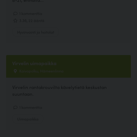
1 kommenttia
3.36, 22 ääntä
Hyvinvointi ja hoitolat
Virvelin uimapaikka
Kaivopolku, Hämeenlinna
Virvelin rantakrouvilta kävelytietä keskustan
suuntaan.
1 kommenttia
Uimapaikka