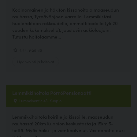
Kodinomainen ja häkitön kissahoitola maaseudun
rauhassa, Tyrnävänjoen varrella. Lemmikistäsi
huolehditaan rakkaudella, ammattitaidolla (yli 20
vuoden kokemuksella), joustavin aukioloajoin.
Tutustu hoitolaamme...
4.44, 9 ääntä
Hyvinvointi ja hoitolat
Lemmikkihoitola PörröPensionaatti
Lumpeisentie 43, Kuopio
Lemmikkihoitola koirille ja kissoille, maaseudun
rauhassa! 20km Kuopion keskustasta ja 15km 5-
tieltä. Myös haku- ja vientipalvelut. Vastaanotto auki
8-21, ennalta...