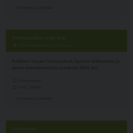
Hyvinvointi ja hoitolat
Trimmausliike Lucky Star
Itsenäisyydenkatu 25, Tampere
Kaikkien rotujen trimmaukset, kynsien leikkaukset ja
pesut ammattitaidolla vuodesta 2003 asti.
1 kommenttia
5.00, 1 ääntä
Hyvinvointi ja hoitolat
Sualaspuar