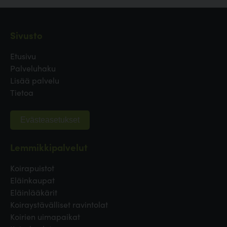
Sivusto
Etusivu
Palveluhaku
Lisää palvelu
Tietoa
Evästeasetukset
Lemmikkipalvelut
Koirapuistot
Eläinkaupat
Eläinlääkärit
Koiraystävälliset ravintolat
Koirien uimapaikat