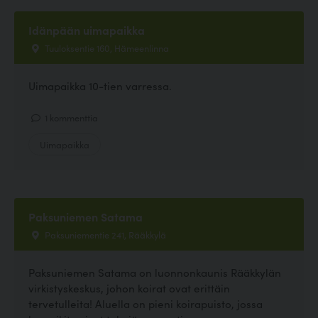
Idänpään uimapaikka
Tuuloksentie 160, Hämeenlinna
Uimapaikka 10-tien varressa.
1 kommenttia
Uimapaikka
Paksuniemen Satama
Paksuniementie 241, Rääkkylä
Paksuniemen Satama on luonnonkaunis Rääkkylän
virkistyskeskus, johon koirat ovat erittäin
tervetulleita! Aluella on pieni koirapuisto, jossa