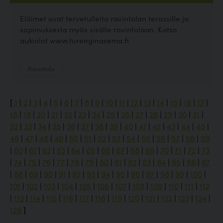
Eläimet ovat tervetulleita ravintolan terassille ja
sopimuksesta myös sisälle ravintolaan. Katso
aukiolot www.turenginasema.fi
Ravintola
[
1
|
2
|
3
|
4
|
5
|
6
|
7
|
8
|
9
|
10
|
11
|
12
|
13
|
14
|
15
|
16
|
17
|
18
|
19
|
20
|
21
|
22
|
23
|
24
|
25
|
26
|
27
|
28
|
29
|
30
|
31
|
32
|
33
|
34
|
35
|
36
|
37
|
38
|
39
|
40
|
41
|
42
|
43
|
44
|
45
|
46
|
47
|
48
|
49
|
50
|
51
|
52
|
53
|
54
|
55
|
56
|
57
|
58
|
59
|
60
|
61
|
62
|
63
|
64
|
65
|
66
|
67
|
68
|
69
|
70
|
71
|
72
|
73
|
74
|
75
|
76
|
77
|
78
|
79
|
80
|
81
|
82
|
83
|
84
|
85
|
86
|
87
|
88
|
89
|
90
|
91
|
92
|
93
|
94
|
95
|
96
|
97
|
98
|
99
|
100
|
101
|
102
|
103
|
104
|
105
|
106
|
107
|
108
|
109
|
110
|
111
|
112
|
113
|
114
|
115
|
116
|
117
|
118
|
119
|
120
|
121
|
122
|
123
|
124
|
125
]