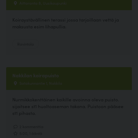
Aittaranta 8, Uusikaupunki
Koiraystävällinen terassi jossa tarjoillaan vettä ja
maksusta esim lihapullia.
Ravintola
Nakkilan koirapuisto
Satakunnantie 1, Nakkila
Nurmikkokenttäinen kaikille avoinna oleva puisto.
sijaitsee st1 huoltoaseman takana. Puistoon pääsee
st1 pihasta.
2 kommenttia
5.00, 1 ääntä