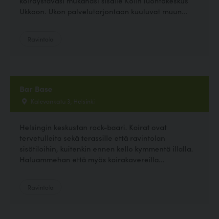
koiraystäväsi mukanasi sisälle Kolin luontokeskus
Ukkoon. Ukon palvelutarjontaan kuuluvat muun...
Ravintola
Bar Base
Kalevankatu 3, Helsinki
Helsingin keskustan rock-baari. Koirat ovat
tervetulleita sekä terassille että ravintolan
sisätiloihin, kuitenkin ennen kello kymmentä illalla.
Haluammehan että myös koirakavereilla...
Ravintola