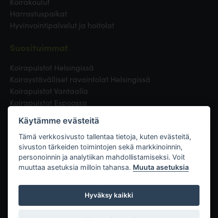
Koirakoulut
Harrastuspaikat
Hyvinvointipalvelut ja hoitolat
Suosituimmat
Koirapuistot Helsingissä
Koiraystävälliset ravaintolat Helsingissä
Koirapuistot Vantaalla
Koirapuistot Espoossa
Koirapuistot Turussa
Käytämme evästeitä
Eläinlääkäri Helsingissä
Koirapuistot Tampereella
Tämä verkkosivusto tallentaa tietoja, kuten evästeitä,
sivuston tärkeiden toimintojen sekä markkinoinnin,
personoinnin ja analytiikan mahdollistamiseksi. Voit
Linkit
muuttaa asetuksia milloin tahansa.
Muuta asetuksia
Hyväksy kaikki