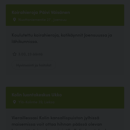
Koirahieroja Päivi Väisänen
Nuottaniementie 27 , Joensuu
Koulutettu koirahieroja, kotikäynnit Joensuussa ja
lähikunnissa.
3.00, 23 ääntä
Hyvinvointi ja hoitolat
Kolin luontokeskus Ukko
Ylä-Kolintie 39, Lieksa
Vieraillessasi Kolin kansallispuiston jylhissä
maisemissa voit ottaa hihnan päässä olevan