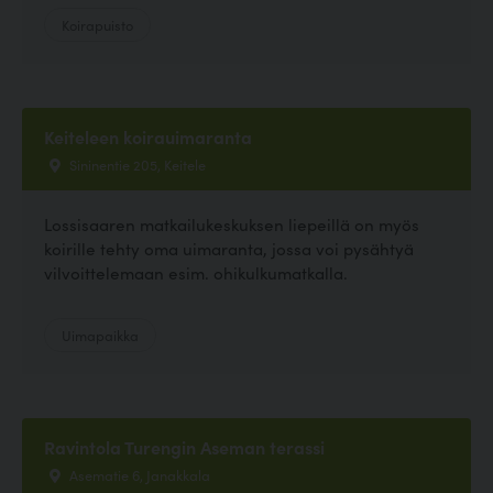
Koirapuisto
Keiteleen koirauimaranta
Sininentie 205, Keitele
Lossisaaren matkailukeskuksen liepeillä on myös
koirille tehty oma uimaranta, jossa voi pysähtyä
vilvoittelemaan esim. ohikulkumatkalla.
Uimapaikka
Ravintola Turengin Aseman terassi
Asematie 6, Janakkala