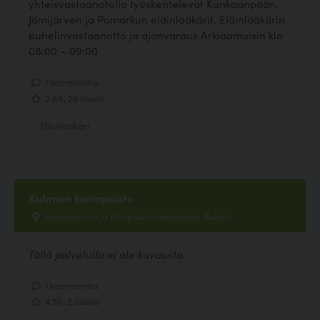
yhteisvastaanotolla työskentelevät Kankaanpään,
Jämijärven ja Pomarkun eläinlääkärit. Eläinlääkärin
puhelinvastaanotto ja ajanvaraus Arkiaamuisin klo
08:00 – 09:00
1 kommenttia
2.88, 26 ääntä
Eläinlääkäri
Kuhmon koirapuisto
Peuranpolun ja Piilopoun risteyksessä, Kuhmo
Tällä palvelulla ei ole kuvausta.
1 kommenttia
4.50, 2 ääntä