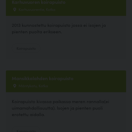
Karhuvuoren koirapuisto
Karhuvuorentie, Kotka
2013 kunnostettu koirapuisto jossa ei isojen ja
pienten puolta erikseen.
Koirapuisto
Mansikkalahden koirapuisto
Mäntykatu, Kotka
Koirapuisto kivassa paikassa meren rannalla(ei
uimamahdollisuutta). Isojen ja pienten puoli
erotettu aidalla.
Koirapuisto