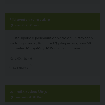
Riistaveden koirapuisto
Koulutie 12, Kuopio
Puisto sijaitsee Joensuuntien varressa, Riistaveden
koulun (yläkoulu, Koulutie 12) pihapiirissä, noin 50
m. koulun länsipäädystä Kuopion suuntaan.
5.00, 1 ääntä
Koirapuisto
Lemmikkikeskus Minja
Vaasantie 1313B, Pori