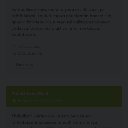
Kohtuullisen koirakoulu tarjoaa yksilöllisesti ja
räätälöidysti koulutusapua arkielämän haasteisiin,
apua arkitottelevaisuuteen tai vaikkapa mukavaa
yhdessä touhuamista aktivoinnin merkeissä.
Koulutus on...
2 kommenttia
3.70, 20 ääntä
Koirakoulu
Päivättären Pesä
Itärannantie 104, Kemijärvi
Yksilöllistä koirien koulutusta perustuen
tarkoituksenmukaiseen ehdollistumisten ja