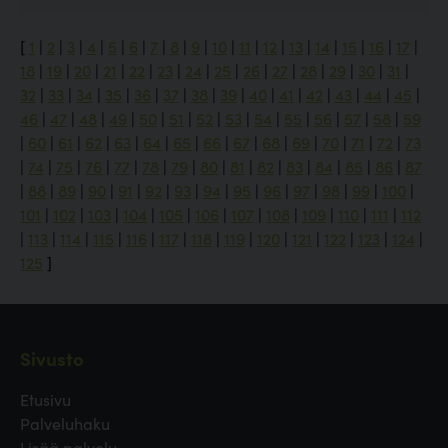
[
1
|
2
|
3
|
4
|
5
|
6
|
7
|
8
|
9
|
10
|
11
|
12
|
13
|
14
|
15
|
16
|
17
|
18
|
19
|
20
|
21
|
22
|
23
|
24
|
25
|
26
|
27
|
28
|
29
|
30
|
31
|
32
|
33
|
34
|
35
|
36
|
37
|
38
|
39
|
40
|
41
|
42
|
43
|
44
|
45
|
46
|
47
|
48
|
49
|
50
|
51
|
52
|
53
|
54
|
55
|
56
|
57
|
58
|
59
|
60
|
61
|
62
|
63
|
64
|
65
|
66
|
67
|
68
|
69
|
70
|
71
|
72
|
73
|
74
|
75
|
76
|
77
|
78
|
79
|
80
|
81
|
82
|
83
|
84
|
85
|
86
|
87
|
88
|
89
|
90
|
91
|
92
|
93
|
94
|
95
|
96
|
97
|
98
|
99
|
100
|
101
|
102
|
103
|
104
|
105
|
106
|
107
|
108
|
109
|
110
|
111
|
112
|
113
|
114
|
115
|
116
|
117
|
118
|
119
|
120
|
121
|
122
|
123
|
124
|
125
]
Sivusto
Etusivu
Palveluhaku
Lisää palvelu