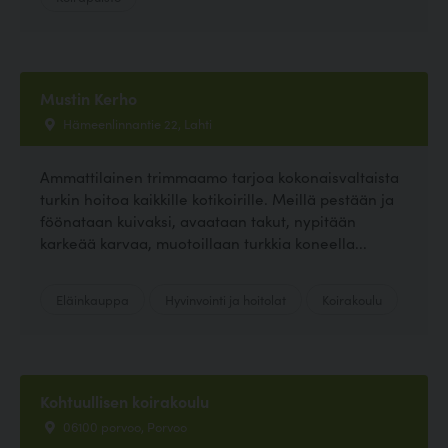
Mustin Kerho
Hämeenlinnantie 22, Lahti
Ammattilainen trimmaamo tarjoa kokonaisvaltaista
turkin hoitoa kaikkille kotikoirille. Meillä pestään ja
föönataan kuivaksi, avaataan takut, nypitään
karkeää karvaa, muotoillaan turkkia koneella...
Eläinkauppa
Hyvinvointi ja hoitolat
Koirakoulu
Kohtuullisen koirakoulu
06100 porvoo, Porvoo