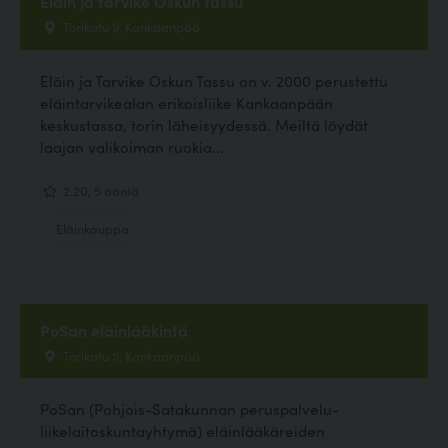
Eläin ja tarvike Oskun tassu
Torikatu 9, Kankaanpää
Eläin ja Tarvike Oskun Tassu on v. 2000 perustettu
eläintarvikealan erikoisliike Kankaanpään
keskustassa, torin läheisyydessä. Meiltä löydät
laajan valikoiman ruokia...
2.20, 5 ääntä
Eläinkauppa
PoSan eläinlääkintä
Torikatu 5, Kankaanpää
PoSan (Pohjois-Satakunnan peruspalvelu-
liikelaitoskuntayhtymä) eläinlääkäreiden