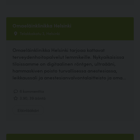
Omaeläinklinikka Helsinki
Telakkakatu 3, Helsinki
Omaeläinklinikka Helsinki tarjoaa kattavat
terveydenhoitopalvelut lemmikeille. Nykyaikaisissa
tiloissamme on digitaalinen röntgen, ultraääni,
hammaskiven poisto turvallisessa anestesiassa,
leikkaussali ja anestesianvalvontalaitteisto ja oma...
6 kommenttia
3.90, 39 ääntä
Eläinlääkäri