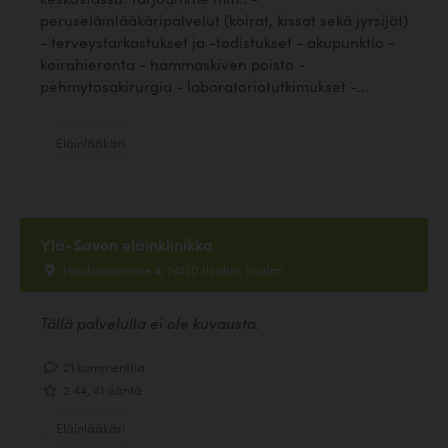
peruseläinlääkäripalvelut (koirat, kissat sekä jyrsijät)
- terveystarkastukset ja -todistukset - akupunktio -
koirahieronta - hammaskiven poisto -
pehmytosakirurgia - laboratoriotutkimukset -...
Eläinlääkäri
Ylä-Savon eläinklinikka
Haukisaarentie 4, 74130 Iisalmi, Iisalmi
Tällä palvelulla ei ole kuvausta.
21 kommenttia
2.44, 41 ääntä
Eläinlääkäri