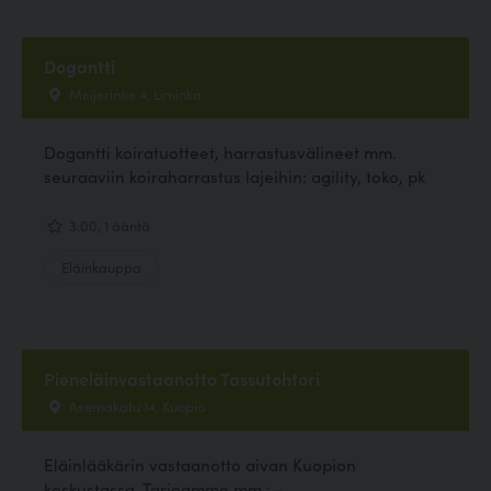
Dogantti
Meijerintie 4, Liminka
Dogantti koiratuotteet, harrastusvälineet mm.
seuraaviin koiraharrastus lajeihin: agility, toko, pk
3.00, 1 ääntä
Eläinkauppa
Pieneläinvastaanotto Tassutohtori
Asemakatu 14, Kuopio
Eläinlääkärin vastaanotto aivan Kuopion
keskustassa. Tarjoamme mm.: -