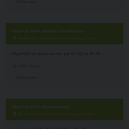
Eläinkauppa
Musti ja Mirri Helsinki Munkkivuori
Raumantie 1, Munkkivuoren ostoskeskus, Helsinki
Myymälä on avoinna ma–pe 10–20, la 10–18.
5.00, 1 ääntä
Eläinkauppa
Musti ja Mirri Ahvenanmaa
Sparvägen 1, Kauppakeskus Maxinge, Jomala
avoinna: ark. 10–19, la 10–17, su 12–17