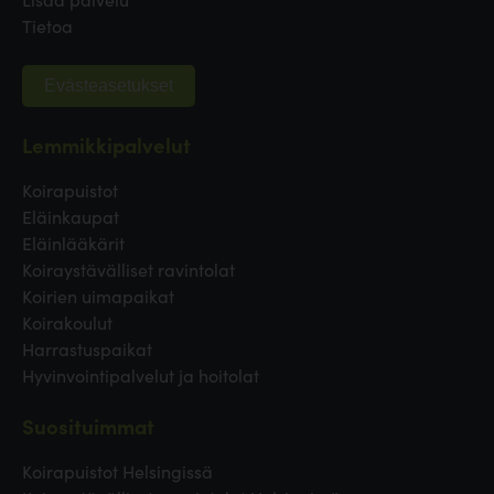
Tietoa
Evästeasetukset
Lemmikkipalvelut
Koirapuistot
Eläinkaupat
Eläinlääkärit
Koiraystävälliset ravintolat
Koirien uimapaikat
Koirakoulut
Harrastuspaikat
Hyvinvointipalvelut ja hoitolat
Suosituimmat
Koirapuistot Helsingissä