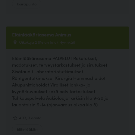
Koirapuisto
Eläinlääkäriasema Animus
Oikokuja 2 (Kelan talo), Hyvinkää
Eläinlääkäriasema PALVELUT Rokotukset,
madotukset, terveystarkastukset ja sirutukset
Sisätaudit Laboratoriotutkimukset
Röntgentutkimukset Kirurgia Hammashoidot
Akupunktiohoidot Viralliset lonkka- ja
kyynärkuvaukset sekä polvitarkastukset
Tuhkauspalvelu Aukioloajat arkisin klo 9-20 ja
lauantaisin 9-14 (ajanvaraus alkaa klo 8)
4.33, 3 ääntä
Eläinlääkäri