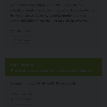
Lemmikkikeskus Minja on v.2006 perustettu
eläintarvikkeita - ja ruokia myyvä erikoisliike Porin
Herralahdessa Asko-kylässä Lemmikkieläimiä,
Lemmikkieläinten ruokia - ja tarvikkeita myyvä...
3.40, 10 ääntä
Eläinkauppa
Wuf.fi Nekala
Kuokkamaantie 2 (käynti Ajokinkujan puolelta) , Tampere
Avoinna ma-pe 10-19, la 10-16 su suljettu.
6 kommenttia
4.09, 11 ääntä