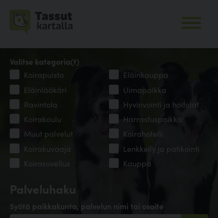
Valitse kategoria(t)
Koirapuisto
Eläinkauppa
Eläinlääkäri
Uimapaikka
Ravintola
Hyvinvointi ja hoitolat
Koirakoulu
Harrastuspaikka
Muut palvelut
Koirahotelli
Koirakuvaaja
Lenkkeily ja patikointi
Koirasovellus
Kauppa
Palveluhaku
Syötä paikkakunta, palvelun nimi tai osoite