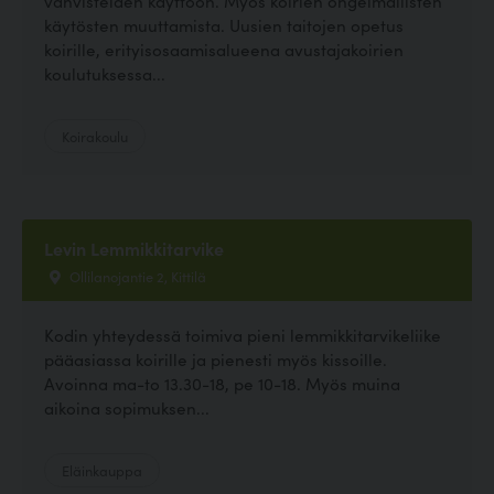
vahvisteiden käyttöön. Myös koirien ongelmallisten
käytösten muuttamista. Uusien taitojen opetus
koirille, erityisosaamisalueena avustajakoirien
koulutuksessa...
Koirakoulu
Levin Lemmikkitarvike
Ollilanojantie 2, Kittilä
Kodin yhteydessä toimiva pieni lemmikkitarvikeliike
pääasiassa koirille ja pienesti myös kissoille.
Avoinna ma-to 13.30-18, pe 10-18. Myös muina
aikoina sopimuksen...
Eläinkauppa