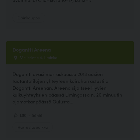
Eläinkauppa
Dogantti Areena
Meijerintie 4, Liminka
Dogantti avasi marraskuussa 2013 uusien
tuotantotilojen yhteyteen koiraharrastustila
Dogantti Areenan. Areena sijaitsee Hyvien
kulkuyhteyksien päässä Limingassa n. 20 minuutin
ajomatkanpäässä Oulusta...
1.50, 4 ääntä
Harrastuspaikka