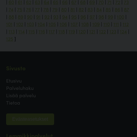
|
60
|
61
|
62
|
63
|
64
|
65
|
66
|
67
|
68
|
69
|
70
|
71
|
72
|
73
|
74
|
75
|
76
|
77
|
78
|
79
|
80
|
81
|
82
|
83
|
84
|
85
|
86
|
87
|
88
|
89
|
90
|
91
|
92
|
93
|
94
|
95
|
96
|
97
|
98
|
99
|
100
|
101
|
102
|
103
|
104
|
105
|
106
|
107
|
108
|
109
|
110
|
111
|
112
|
113
|
114
|
115
|
116
|
117
|
118
|
119
|
120
|
121
|
122
|
123
|
124
|
125
]
Sivusto
Etusivu
Palveluhaku
Lisää palvelu
Tietoa
Evästeasetukset
Lemmikkipalvelut