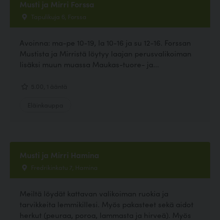
Musti ja Mirri Forssa
Tapulikuja 6, Forssa
Avoinna: ma-pe 10-19, la 10-16 ja su 12-16. Forssan
Mustista ja Mirristä löytyy laajan perusvalikoiman
lisäksi muun muassa Maukas-tuore- ja...
5.00, 1 ääntä
Eläinkauppa
Musti ja Mirri Hamina
Fredrikinkatu 7, Hamina
Meiltä löydät kattavan valikoiman ruokia ja
tarvikkeita lemmikillesi. Myös pakasteet sekä aidot
herkut (peuraa, poroa, lammasta ja hirveä). Myös