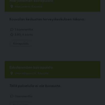
Marjoniemen koirapuisto
Marjoniemi, Kouvola
Kouvolan keskustan terveyskeskuksen takana.
3 kommenttia
3.80, 5 ääntä
Koirapuisto
Eskolanmäen koirapuisto
Ummeljoenraitti, Kouvola
Tällä palvelulla ei ole kuvausta.
1 kommenttia
Koirapuisto