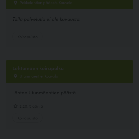
Pekkolantien päässä, Kouvola
Tällä palvelulla ei ole kuvausta.
Koirapuisto
Lehtomäen koirapolku
Utunmäentie, Kouvola
Lähtee Utunmäentien päästä.
2.20, 5 ääntä
Koirapuisto