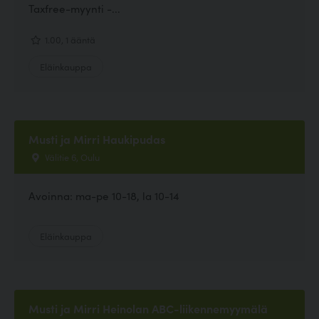
Taxfree-myynti -...
1.00, 1 ääntä
Eläinkauppa
Musti ja Mirri Haukipudas
Välitie 6, Oulu
Avoinna: ma-pe 10-18, la 10-14
Eläinkauppa
Musti ja Mirri Heinolan ABC-liikennemyymälä