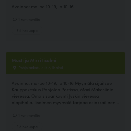
Avoinna: ma-pe 10-19, la 10-16
1 kommenttia
Eläinkauppa
Musti ja Mirri Iisalmi
Pohjolankatu 21 lt 7, Iisalmi
Avoinna: ma-pe 10-19, la 10-16 Myymälä sijaitsee
Kauppakeskus Pohjolan Portissa, Maxi Makasiinin
vieressä. Oma sisäänkäynti Jyskin vieressä
alapihalla. Iisalmen myymälä tarjoaa asiakkailleen...
1 kommenttia
Eläinkauppa