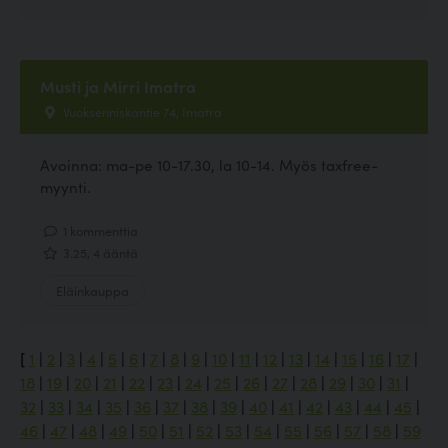
Musti ja Mirri Imatra
Vuoksenniskantie 74, Imatra
Avoinna: ma-pe 10-17.30, la 10-14. Myös taxfree-
myynti.
1 kommenttia
3.25, 4 ääntä
Eläinkauppa
[
1
|
2
|
3
|
4
|
5
|
6
|
7
|
8
|
9
|
10
|
11
|
12
|
13
|
14
|
15
|
16
|
17
|
18
|
19
|
20
|
21
|
22
|
23
|
24
|
25
|
26
|
27
|
28
|
29
|
30
|
31
|
32
|
33
|
34
|
35
|
36
|
37
|
38
|
39
|
40
|
41
|
42
|
43
|
44
|
45
|
46
|
47
|
48
|
49
|
50
|
51
|
52
|
53
|
54
|
55
|
56
|
57
|
58
|
59