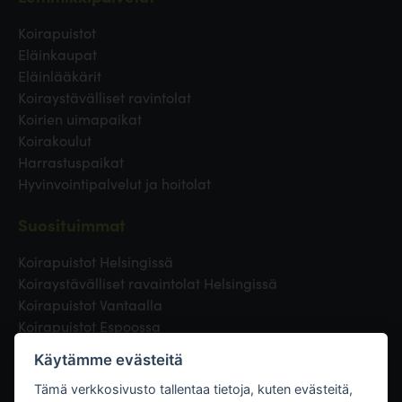
Koirapuistot
Eläinkaupat
Eläinlääkärit
Koiraystävälliset ravintolat
Koirien uimapaikat
Koirakoulut
Harrastuspaikat
Hyvinvointipalvelut ja hoitolat
Suosituimmat
Koirapuistot Helsingissä
Koiraystävälliset ravaintolat Helsingissä
Koirapuistot Vantaalla
Koirapuistot Espoossa
Koirapuistot Turussa
Käytämme evästeitä
Eläinlääkäri Helsingissä
Koirapuistot Tampereella
Tämä verkkosivusto tallentaa tietoja, kuten evästeitä,