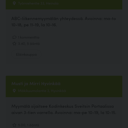
Työmiehentie 33, Heinola
ABC-liikennemyymälän yhteydessä. Avoinna: ma-to
10-18, pe 11-19, la 10-16.
1 kommenttia
3.40, 5 ääntä
Eläinkauppa
Musti ja Mirri Hyvinkää
Mäkikuumolantie 3, Hyvinkää
Myymälä sijaitsee Kodinkeskus Sveitsin Portaalissa
aivan 3-tien varrella. Avoinna: ma-pe 10-19, la 10-15.
5.00, 1 ääntä