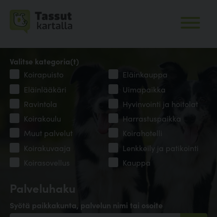
Valitse kategoria(t)
Koirapuisto
Eläinkauppa
Eläinlääkäri
Uimapaikka
Ravintola
Hyvinvointi ja hoitolat
Koirakoulu
Harrastuspaikka
Muut palvelut
Koirahotelli
Koirakuvaaja
Lenkkeily ja patikointi
Koirasovellus
Kauppa
Palveluhaku
Syötä paikkakunta, palvelun nimi tai osoite