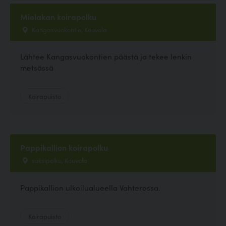
Mielakan koirapolku
Kangasvuokontie, Kouvola
Lähtee Kangasvuokontien päästä ja tekee lenkin
metsässä
Koirapuisto
Pappikallion koirapolku
suksipolku, Kouvola
Pappikallion ulkoilualueella Vahterossa.
Koirapuisto