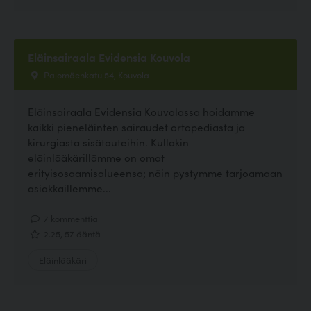
Eläinsairaala Evidensia Kouvola
Palomäenkatu 54, Kouvola
Eläinsairaala Evidensia Kouvolassa hoidamme
kaikki pieneläinten sairaudet ortopediasta ja
kirurgiasta sisätauteihin. Kullakin
eläinlääkärillämme on omat
erityisosaamisalueensa; näin pystymme tarjoamaan
asiakkaillemme...
7 kommenttia
2.25, 57 ääntä
Eläinlääkäri