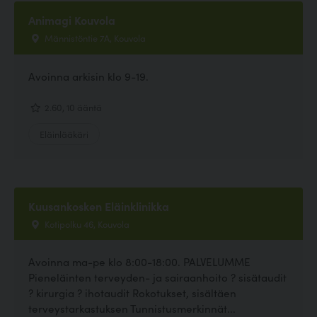
Animagi Kouvola
Männistöntie 7A, Kouvola
Avoinna arkisin klo 9-19.
2.60, 10 ääntä
Eläinlääkäri
Kuusankosken Eläinklinikka
Kotipolku 46, Kouvola
Avoinna ma-pe klo 8:00-18:00. PALVELUMME
Pieneläinten terveyden- ja sairaanhoito ? sisätaudit
? kirurgia ? ihotaudit Rokotukset, sisältäen
terveystarkastuksen Tunnistusmerkinnät...