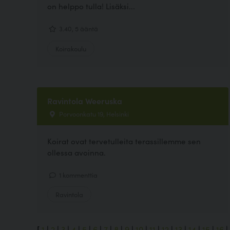
on helppo tulla! Lisäksi...
3.40, 5 ääntä
Koirakoulu
Ravintola Weeruska
Porvoonkatu 19, Helsinki
Koirat ovat tervetulleita terassillemme sen
ollessa avoinna.
1 kommenttia
Ravintola
[
1
|
2
|
3
|
4
|
5
|
6
|
7
|
8
|
9
|
10
|
11
|
12
|
13
|
14
|
15
|
16
|