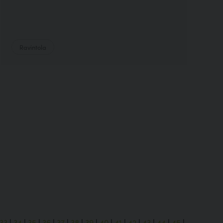
Ravintola
33
|
34
|
35
|
36
|
37
|
38
|
39
|
40
|
41
|
42
|
43
|
44
|
45
|