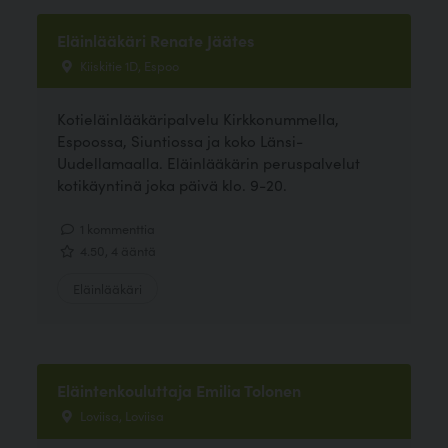
Eläinlääkäri Renate Jäätes
Kiiskitie 1D, Espoo
Kotieläinlääkäripalvelu Kirkkonummella,
Espoossa, Siuntiossa ja koko Länsi-
Uudellamaalla. Eläinlääkärin peruspalvelut
kotikäyntinä joka päivä klo. 9-20.
1 kommenttia
4.50, 4 ääntä
Eläinlääkäri
Eläintenkouluttaja Emilia Tolonen
Loviisa, Loviisa