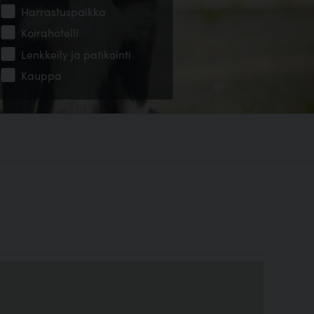
Harrastuspaikka
Koirahotelli
Lenkkeily ja patikointi
Kauppa