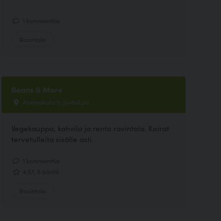
1 kommenttia
Ravintola
Beans & More
Asemakatu 11, Jyväskylä
Vegekauppa, kahvila ja rento ravintola. Koirat
tervetulleita sisälle asti.
1 kommenttia
4.67, 6 ääntä
Ravintola