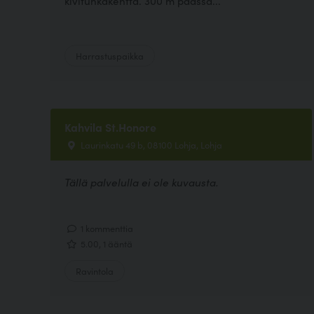
kivituhkakenttä. 300 m päässä...
Harrastuspaikka
Kahvila St.Honore
Laurinkatu 49 b, 08100 Lohja, Lohja
Tällä palvelulla ei ole kuvausta.
1 kommenttia
5.00, 1 ääntä
Ravintola