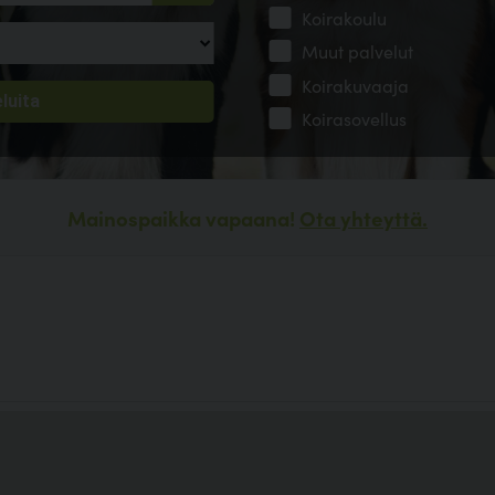
Koirakoulu
Muut palvelut
Koirakuvaaja
Koirasovellus
Mainospaikka vapaana!
Ota yhteyttä.