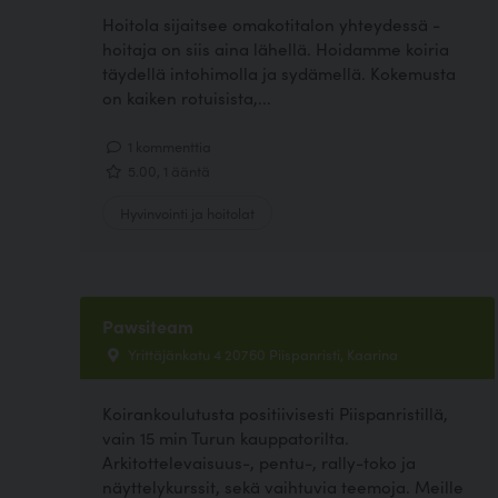
Hoitola sijaitsee omakotitalon yhteydessä -
hoitaja on siis aina lähellä. Hoidamme koiria
täydellä intohimolla ja sydämellä. Kokemusta
on kaiken rotuisista,...
1 kommenttia
5.00, 1 ääntä
Hyvinvointi ja hoitolat
Pawsiteam
Yrittäjänkatu 4 20760 Piispanristi, Kaarina
Koirankoulutusta positiivisesti Piispanristillä,
vain 15 min Turun kauppatorilta.
Arkitottelevaisuus-, pentu-, rally-toko ja
näyttelykurssit, sekä vaihtuvia teemoja. Meille