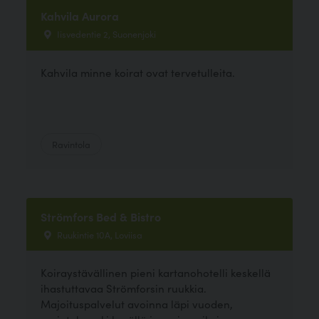
Kahvila Aurora
Iisvedentie 2, Suonenjoki
Kahvila minne koirat ovat tervetulleita.
Ravintola
Strömfors Bed & Bistro
Ruukintie 10A, Loviisa
Koiraystävällinen pieni kartanohotelli keskellä
ihastuttavaa Strömforsin ruukkia.
Majoituspalvelut avoinna läpi vuoden,