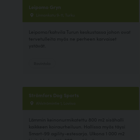
Leipomo Gryn
Linnankatu 9-11, Turku
Leipomo/kahvila Turun keskustassa johon ovat
tervetulleita myös ne perheen karvaiset
ystävät.
Ravintola
Strömfors Dog Sports
Ahlströmintie 1, Loviisa
Lämmin keinonurmikatettu 800 m2 sisähalli
kaikkeen koiraurheiluun. Hallissa myös täysi
Smart-99 agility-estesarja. Ulkona 1 000 m2