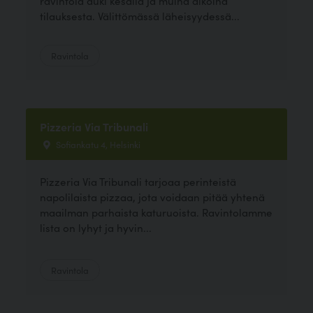
ravintola auki kesällä ja muina aikoina
tilauksesta. Välittömässä läheisyydessä...
Ravintola
Pizzeria Via Tribunali
Sofiankatu 4, Helsinki
Pizzeria Via Tribunali tarjoaa perinteistä
napolilaista pizzaa, jota voidaan pitää yhtenä
maailman parhaista katuruoista. Ravintolamme
lista on lyhyt ja hyvin...
Ravintola