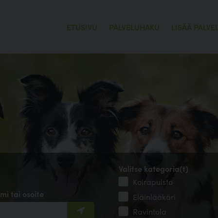
ETUSIVU
PALVELUHAKU
LISÄÄ PALVE
Valitse kategoria(t)
Koirapuisto
mi tai osoite
Eläinlääkäri
Ravintola