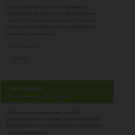
Koiraystävällinen pizzeria Tampereen
keskustassa. Koiran saa tuoda ravintolaan
sisälle. Sitkon pizzapohjat saavat makunsa
talon omasta hapanjuuresta, laadukkaista
jauhoista ja vanhoista...
4.00, 2 ääntä
Ravintola
Café Lasipalatsi
Mannerheimintie 22-24, Helsinki
Olemme varanneet yhden pöydän
pääsisäänkäynnin aulassa koira-asiakkaille.
Lisäksi koirat ovat tervetulleita terassillemme
sen ollessa avoinna.