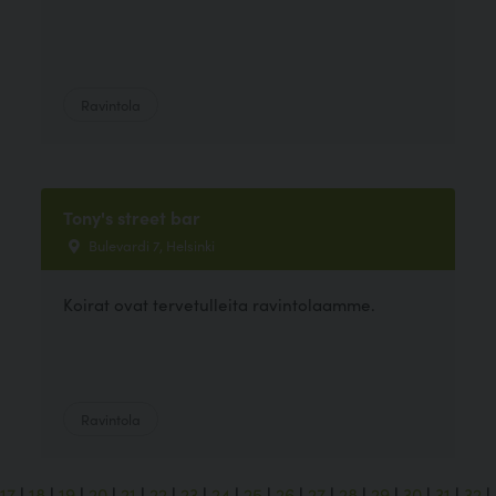
Ravintola
Tony's street bar
Bulevardi 7, Helsinki
Koirat ovat tervetulleita ravintolaamme.
Ravintola
17
|
18
|
19
|
20
|
21
|
22
|
23
|
24
|
25
|
26
|
27
|
28
|
29
|
30
|
31
|
32
|