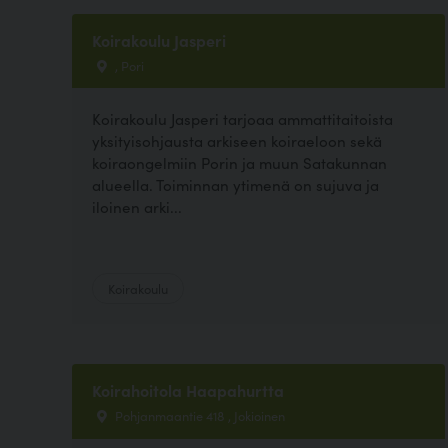
Koirakoulu Jasperi
, Pori
Koirakoulu Jasperi tarjoaa ammattitaitoista
yksityisohjausta arkiseen koiraeloon sekä
koiraongelmiin Porin ja muun Satakunnan
alueella. Toiminnan ytimenä on sujuva ja
iloinen arki...
Koirakoulu
Koirahoitola Haapahurtta
Pohjanmaantie 418 , Jokioinen