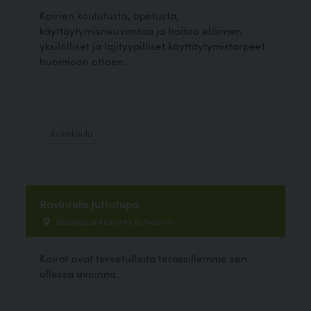
Koirien koulutusta, opetusta,
käyttäytymisneuvontaa ja hoitoa eläimen
yksilölliset ja lajityypilliset käyttäytymistarpeet
huomioon ottaen.
Koirakoulu
Ravintola Juttutupa
Säästöpankinranta 6, Helsinki
Koirat ovat tervetulleita terassillemme sen
ollessa avoinna.