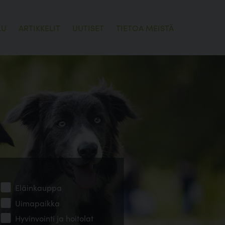
LU
ARTIKKELIT
UUTISET
TIETOA MEISTÄ
Eläinkauppa
Uimapaikka
Hyvinvointi ja hoitolat