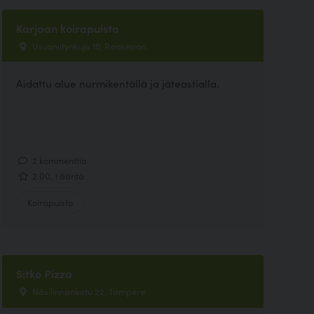
Karjaan koirapuisto
Usvaniitynkuja 16, Raasepori
Aidattu alue nurmikentällä ja jäteastialla.
2 kommenttia
2.00, 1 ääntä
Koirapuisto
Sitko Pizza
Näsilinnankatu 22, Tampere