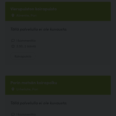
Vierupuiston koirapuisto
Alinentie, Pori
Tällä palvelulla ei ole kuvausta.
1 kommenttia
3.50, 2 ääntä
Koirapuisto
Porin metsän koirapolku
Urheilutie, Pori
Tällä palvelulla ei ole kuvausta.
1 kommenttia