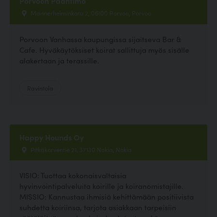
Porvoon Paahtimo
Mannerheiminkatu 2, 06100 Porvoo, Porvoo
Porvoon Vanhassa kaupungissa sijaitseva Bar &
Cafe. Hyväkäytöksiset koirat sallittuja myös sisälle
alakertaan ja terassille.
Ravintola
Happy Hounds Oy
Pitkäkorventie 21, 37130 Nokia, Nokia
VISIO: Tuottaa kokonaisvaltaisia
hyvinvointipalveluita koirille ja koiranomistajille.
MISSIO: Kannustaa ihmisiä kehittämään positiivista
suhdetta koiriinsa, tarjota asiakkaan tarpeisiin