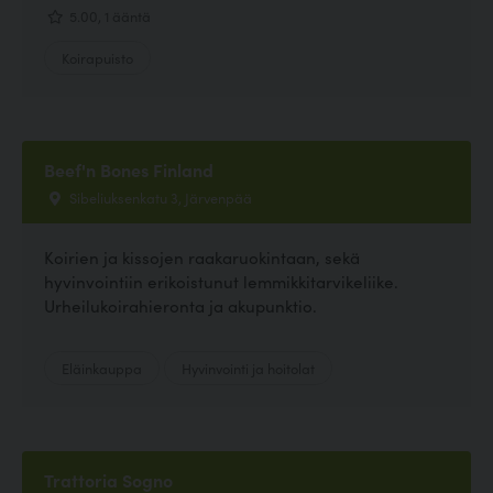
5.00, 1 ääntä
Koirapuisto
Beef'n Bones Finland
Sibeliuksenkatu 3, Järvenpää
Koirien ja kissojen raakaruokintaan, sekä
hyvinvointiin erikoistunut lemmikkitarvikeliike.
Urheilukoirahieronta ja akupunktio.
Eläinkauppa
Hyvinvointi ja hoitolat
Trattoria Sogno