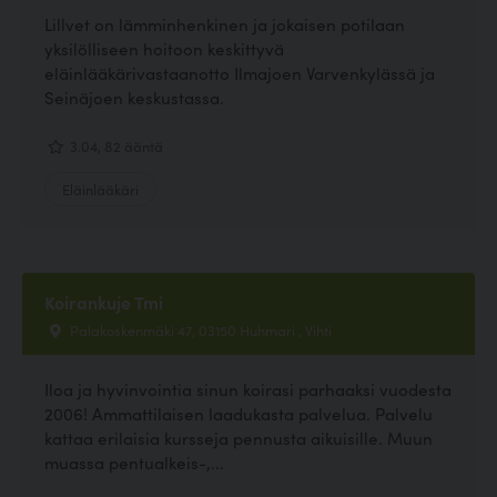
Lillvet on lämminhenkinen ja jokaisen potilaan
yksilölliseen hoitoon keskittyvä
eläinlääkärivastaanotto Ilmajoen Varvenkylässä ja
Seinäjoen keskustassa.
3.04, 82 ääntä
Eläinlääkäri
Koirankuje Tmi
Palakoskenmäki 47, 03150 Huhmari , Vihti
Iloa ja hyvinvointia sinun koirasi parhaaksi vuodesta
2006! Ammattilaisen laadukasta palvelua. Palvelu
kattaa erilaisia kursseja pennusta aikuisille. Muun
muassa pentualkeis-,...