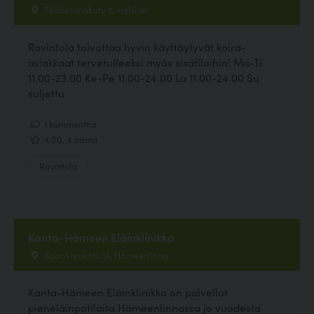
Töölöntorinkatu 2, Helsinki
Ravintola toivottaa hyvin käyttäytyvät koira-
asiakkaat tervetulleeksi myös sisätiloihin! Ma-Ti
11.00-23.00 Ke-Pe 11.00-24.00 La 11.00-24.00 Su
suljettu
1 kommenttia
4.00, 4 ääntä
Ravintola
Kanta-Hämeen Eläinklinikka
Saaristenkatu 14, Hämeenlinna
Kanta-Hämeen Eläinklinikka on palvellut
pieneläinpotilaita Hämeenlinnassa jo vuodesta