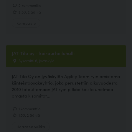
2 kommenttia
2.50, 2 ääntä
Koirapuisto
JAT-Tila oy - koiraurheiluhalli
Sykeraitti 6, Jyväskylä
JAT-Tila Oy on Jyväskylän Agility Team ry:n omistama
kiinteistöosakeyhtiö, joka perustettiin alkuvuodesta
2010 toteuttamaan JAT ry:n pitkäaikaista unelmaa
omasta kisamitat...
1 kommenttia
1.50, 2 ääntä
Harrastuspaikka