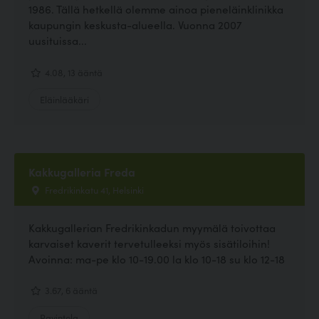
1986. Tällä hetkellä olemme ainoa pieneläinklinikka
kaupungin keskusta-alueella. Vuonna 2007
uusituissa...
4.08, 13 ääntä
Eläinlääkäri
Kakkugalleria Freda
Fredrikinkatu 41, Helsinki
Kakkugallerian Fredrikinkadun myymälä toivottaa
karvaiset kaverit tervetulleeksi myös sisätiloihin!
Avoinna: ma-pe klo 10-19.00 la klo 10-18 su klo 12-18
3.67, 6 ääntä
Ravintola