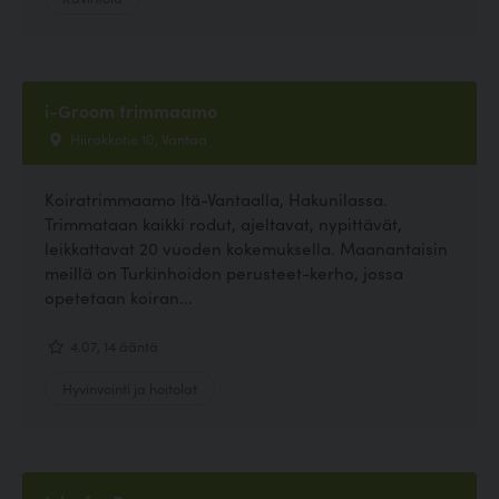
i-Groom trimmaamo
Hiirakkotie 10, Vantaa
Koiratrimmaamo Itä-Vantaalla, Hakunilassa.
Trimmataan kaikki rodut, ajeltavat, nypittävät,
leikkattavat 20 vuoden kokemuksella. Maanantaisin
meillä on Turkinhoidon perusteet-kerho, jossa
opetetaan koiran...
4.07, 14 ääntä
Hyvinvointi ja hoitolat