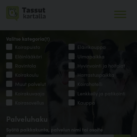
Valitse kategoria(t)
Koirapuisto
Eläinkauppa
Eläinlääkäri
Uimapaikka
Ravintola
Hyvinvointi ja hoitolat
Koirakoulu
Harrastuspaikka
Muut palvelut
Koirahotelli
Koirakuvaaja
Lenkkeily ja patikointi
Koirasovellus
Kauppa
Palveluhaku
Syötä paikkakunta, palvelun nimi tai osoite