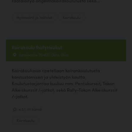
räätälöityä ongelmakoirakoulutusta sekä...
Hyvinvointi ja hoitolat
Koirakoulu
Koirakoulu RallyHaukut
Lumijoentie 90400 Oulu, Oulu
Koirakoulussa opetellaan koirankoulutusta
kannustamisen ja yhteistyön kautta.
Koulutustarjontaa kuuluu mm. Pentukurssit, Tokon
Alkeiskurssit /-jatkot, sekä Rally-Tokon Alkeiskurssit
/-jatkot.
4.57, 111 ääntä
Koirakoulu