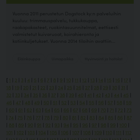
Vuonna 2011 perustetun Dogstock ky:n palveluihin
kuuluu: trimmauspalvelu, tukkukauppa,
raakapakasteet, ruokintasuunnitelmat, eettisesti
valmistetut kuivaruoat, koirahieronta ja
kotiinkuljetukset. Vuonna 2014 tiloihin avattiin...
Eläinkauppa
Uimapaikka
Hyvinvointi ja hoitolat
[
1
|
2
|
3
|
4
|
5
|
6
|
7
|
8
|
9
|
10
|
11
|
12
|
13
|
14
|
15
|
16
|
17
|
18
|
19
|
20
|
21
|
22
|
23
|
24
|
25
|
26
|
27
|
28
|
29
|
30
|
31
|
32
|
33
|
34
|
35
|
36
|
37
|
38
|
39
|
40
|
41
|
42
|
43
|
44
|
45
|
46
|
47
|
48
|
49
|
50
|
51
|
52
|
53
|
54
|
55
|
56
|
57
|
58
|
59
|
60
|
61
|
62
|
63
|
64
|
65
|
66
|
67
|
68
|
69
|
70
|
71
|
72
|
73
|
74
|
75
|
76
|
77
|
78
|
79
|
80
|
81
|
82
|
83
|
84
|
85
|
86
|
87
|
88
|
89
|
90
|
91
|
92
|
93
|
94
|
95
|
96
|
97
|
98
|
99
|
100
|
101
|
102
|
103
|
104
|
105
|
106
|
107
|
108
|
109
|
110
|
111
|
112
|
113
|
114
|
115
|
116
|
117
|
118
|
119
|
120
|
121
|
122
|
123
|
124
|