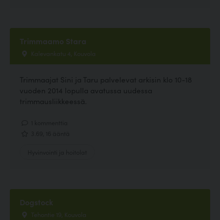
Trimmaamo Stara
Kalevankatu 4, Kouvola
Trimmaajat Sini ja Taru palvelevat arkisin klo 10-18
vuoden 2014 lopulla avatussa uudessa
trimmausliikkeessä.
1 kommenttia
3.69, 16 ääntä
Hyvinvointi ja hoitolat
Dogstock
Tehontie 19, Kouvola