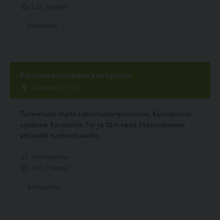
2.25, 4 ääntä
Koirakoulu
Pormestarinluodon koirapuisto
Keulantie 10, Pori
Tunnetaan myös Länsituulenpuistona. Koirapuisto
sijaitsee Keulantie 7:n ja 10:n sekä Messualueen
välisellä ruohoalueella.
1 kommenttia
4.50, 2 ääntä
Koirapuisto