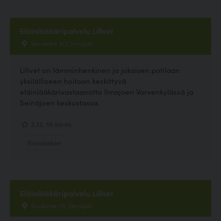
Eläinlääkäripalvelu Lillvet
Varventie 107, Ilmajoki
Lillvet on lämminhenkinen ja jokaisen potilaan
yksilölliseen hoitoon keskittyvä
eläinlääkärivastaanotto Ilmajoen Varvenkylässä ja
Seinäjoen keskustassa.
3.32, 56 ääntä
Eläinlääkäri
Eläinlääkäripalvelu Lillvet
Ruukintie 26, Seinäjoki