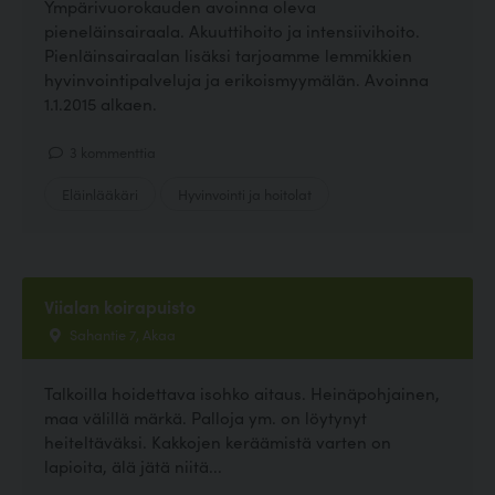
Ympärivuorokauden avoinna oleva
pieneläinsairaala. Akuuttihoito ja intensiivihoito.
Pienläinsairaalan lisäksi tarjoamme lemmikkien
hyvinvointipalveluja ja erikoismyymälän. Avoinna
1.1.2015 alkaen.
3 kommenttia
Eläinlääkäri
Hyvinvointi ja hoitolat
Viialan koirapuisto
Sahantie 7, Akaa
Talkoilla hoidettava isohko aitaus. Heinäpohjainen,
maa välillä märkä. Palloja ym. on löytynyt
heiteltäväksi. Kakkojen keräämistä varten on
lapioita, älä jätä niitä...