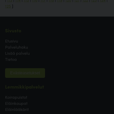
125
]
Sivusto
Etusivu
Palveluhaku
Lisää palvelu
Tietoa
Evästeasetukset
Lemmikkipalvelut
Koirapuistot
Eläinkaupat
Eläinlääkärit