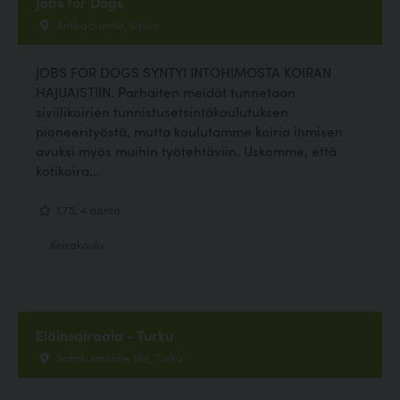
Jobs for Dogs
Antbackantie, Sipoo
JOBS FOR DOGS SYNTYI INTOHIMOSTA KOIRAN
HAJUAISTIIN. Parhaiten meidät tunnetaan
siviilikoirien tunnistusetsintäkoulutuksen
pioneerityöstä, mutta koulutamme koiria ihmisen
avuksi myös muihin työtehtäviin. Uskomme, että
kotikoira...
1.75, 4 ääntä
Koirakoulu
Eläinsairaala - Turku
Satakunnantie 162, Turku