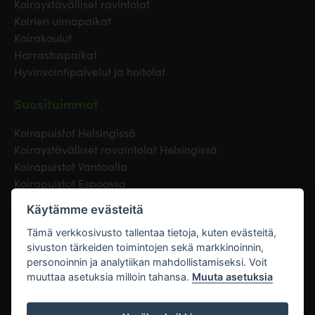
Koiraystävälliset ravintolat
Koirien uimapaikat
Koirakoulut
Harrastuspaikat
Hyvinvointipalvelut ja hoitolat
Suosituimmat
Koirapuistot Helsingissä
Koiraystävälliset ravaintolat Helsingissä
Koirapuistot Vantaalla
Koirapuistot Espoossa
Koirapuistot Turussa
Käytämme evästeitä
Eläinlääkäri Helsingissä
Koirapuistot Tampereella
Tämä verkkosivusto tallentaa tietoja, kuten evästeitä,
sivuston tärkeiden toimintojen sekä markkinoinnin,
personoinnin ja analytiikan mahdollistamiseksi. Voit
Linkit
muuttaa asetuksia milloin tahansa.
Muuta asetuksia