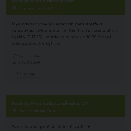
Musti ja Mirri Turku Kupittaa
Kurjenmäenkatu 3, Turku
Myymälässämme järjestetään pentutreffejä
seuraavasti: Maanantaisin: Minit (aikuispaino alle 3
kg) klo 17-17.35, ilmoittautuminen klo 16.50 Pienet
(aikuispaino 3-8 kg) klo...
1 kommenttia
2.56, 9 ääntä
Eläinkauppa
Musti ja Mirri Turku Länsikeskus CM
Markulantie 150, Turku
Avoinna: ma–pe 9–21, la 9–19, su 11–19