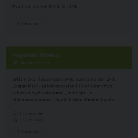
Avoinna: ma-pe 10-19, la 10-16
Eläinkauppa
Megaeläin Itäkeskus
Itäkatu 7, Helsinki
arkisin 9-21, lauantaisin 9-18, sunnuntaisin 12-18.
Laajan kissa- ja koiraosaston lisäksi kannattaa
tutustua myös akvaario-, matelija- ja
eläinosastoomme. Löydät liikkeestämme hyvän...
2 kommenttia
3.53, 15 ääntä
Eläinkauppa