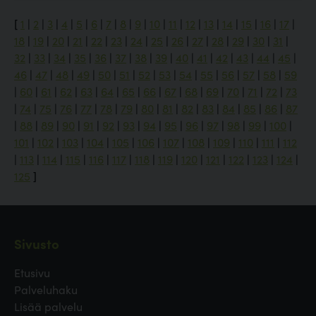
[
1
|
2
|
3
|
4
|
5
|
6
|
7
|
8
|
9
|
10
|
11
|
12
|
13
|
14
|
15
|
16
|
17
|
18
|
19
|
20
|
21
|
22
|
23
|
24
|
25
|
26
|
27
|
28
|
29
|
30
|
31
|
32
|
33
|
34
|
35
|
36
|
37
|
38
|
39
|
40
|
41
|
42
|
43
|
44
|
45
|
46
|
47
|
48
|
49
|
50
|
51
|
52
|
53
|
54
|
55
|
56
|
57
|
58
|
59
|
60
|
61
|
62
|
63
|
64
|
65
|
66
|
67
|
68
|
69
|
70
|
71
|
72
|
73
|
74
|
75
|
76
|
77
|
78
|
79
|
80
|
81
|
82
|
83
|
84
|
85
|
86
|
87
|
88
|
89
|
90
|
91
|
92
|
93
|
94
|
95
|
96
|
97
|
98
|
99
|
100
|
101
|
102
|
103
|
104
|
105
|
106
|
107
|
108
|
109
|
110
|
111
|
112
|
113
|
114
|
115
|
116
|
117
|
118
|
119
|
120
|
121
|
122
|
123
|
124
|
125
]
Sivusto
Etusivu
Palveluhaku
Lisää palvelu