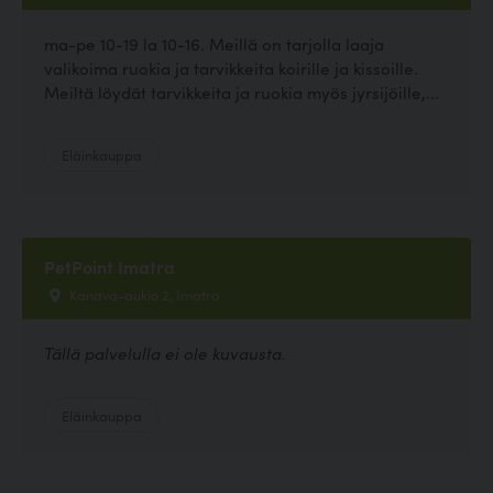
ma-pe 10-19 la 10-16. Meillä on tarjolla laaja
valikoima ruokia ja tarvikkeita koirille ja kissoille.
Meiltä löydät tarvikkeita ja ruokia myös jyrsijöille,...
Eläinkauppa
PetPoint Imatra
Kanava-aukio 2, Imatra
Tällä palvelulla ei ole kuvausta.
Eläinkauppa