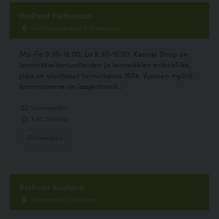
PetPoint Pietarsaari
Raatihuoneenkatu 6, Pietarsaari
Ma-Pe 9.30-18.00, La 9.30-15.00. Kennel Shop on
lemmikkieläintuotteiden ja lemmikkien erikoisliike,
joka on aloittanut toimintansa 1974. Vuosien myötä
toimintamme on laajentunut...
1 kommenttia
3.60, 5 ääntä
Eläinkauppa
PetPoint Kauhava
Kauppatie 83, Kauhava