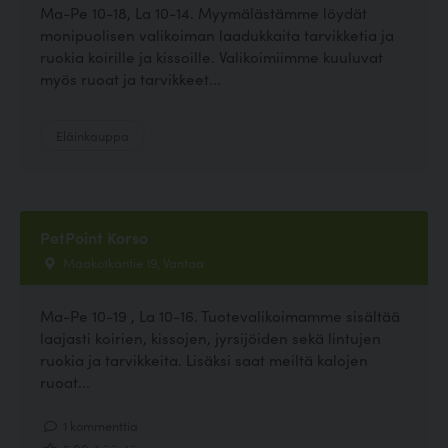
Ma-Pe 10-18, La 10-14. Myymälästämme löydät
monipuolisen valikoiman laadukkaita tarvikketia ja
ruokia koirille ja kissoille. Valikoimiimme kuuluvat
myös ruoat ja tarvikkeet...
Eläinkauppa
PetPoint Korso
Maakotkantie 19, Vantaa
Ma-Pe 10-19 , La 10-16. Tuotevalikoimamme sisältää
laajasti koirien, kissojen, jyrsijöiden sekä lintujen
ruokia ja tarvikkeita. Lisäksi saat meiltä kalojen
ruoat...
1 kommenttia
5.00, 1 ääntä