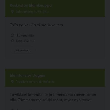
Keskustan Eläinkauppa
Kalevankatu 14, Helsinki
Tällä palvelulla ei ole kuvausta.
1 kommenttia
4.00, 3 ääntä
Eläinkauppa
Eläintarvike Doggis
Topeliuksenkatu 19, Helsinki
Tarvikkeet lemmikeille ja trimmaamo saman katon
alla. Trimmaamme kaikki rodut, myös nypittävät.