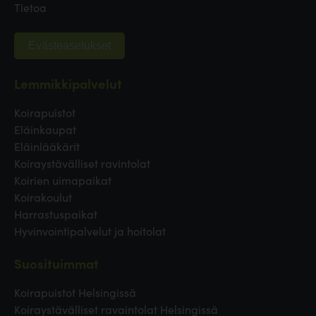
Tietoa
Evästeasetukset
Lemmikkipalvelut
Koirapuistot
Eläinkaupat
Eläinlääkärit
Koiraystävälliset ravintolat
Koirien uimapaikat
Koirakoulut
Harrastuspaikat
Hyvinvointipalvelut ja hoitolat
Suosituimmat
Koirapuistot Helsingissä
Koiraystävälliset ravaintolat Helsingissä