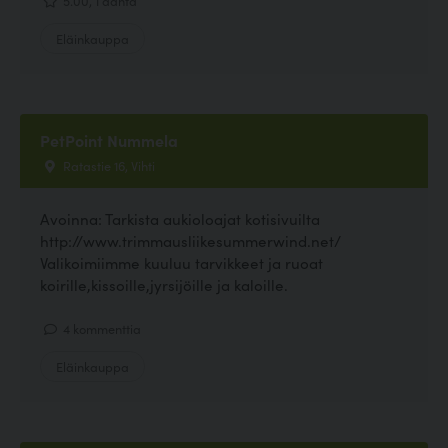
Eläinkauppa
PetPoint Nummela
Ratastie 16, Vihti
Avoinna: Tarkista aukioloajat kotisivuilta
http://www.trimmausliikesummerwind.net/
Valikoimiimme kuuluu tarvikkeet ja ruoat
koirille,kissoille,jyrsijöille ja kaloille.
4 kommenttia
Eläinkauppa