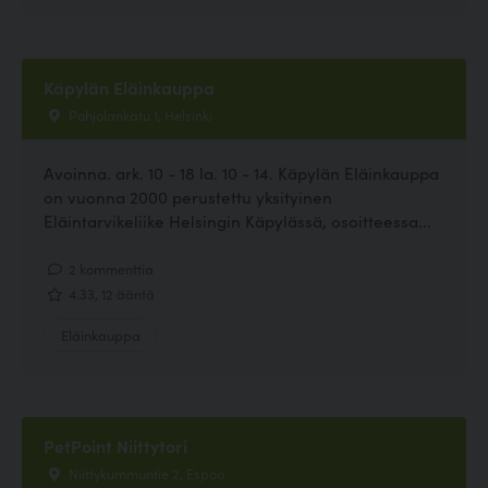
Käpylän Eläinkauppa
Pohjolankatu 1, Helsinki
Avoinna. ark. 10 - 18 la. 10 - 14. Käpylän Eläinkauppa
on vuonna 2000 perustettu yksityinen
Eläintarvikeliike Helsingin Käpylässä, osoitteessa...
2 kommenttia
4.33, 12 ääntä
Eläinkauppa
PetPoint Niittytori
Niittykummuntie 2, Espoo