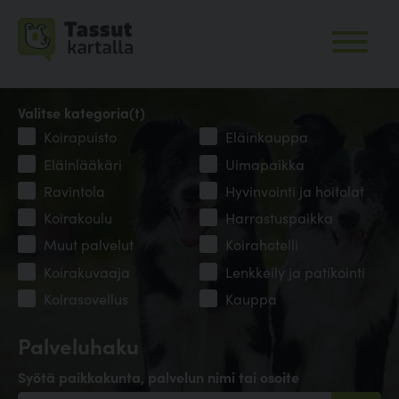
Valitse kategoria(t)
Koirapuisto
Eläinkauppa
Eläinlääkäri
Uimapaikka
Ravintola
Hyvinvointi ja hoitolat
Koirakoulu
Harrastuspaikka
Muut palvelut
Koirahotelli
Koirakuvaaja
Lenkkeily ja patikointi
Koirasovellus
Kauppa
Palveluhaku
Syötä paikkakunta, palvelun nimi tai osoite