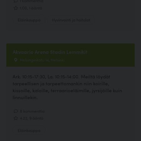
1 kommenttia
1.00, 1 ääntä
Eläinkauppa
Hyvinvointi ja hoitolat
Akvaario Arena Stadin Lemmikit
Helsinginkatu 14, Helsinki
Ark. 10:15-17:30, La. 10:15-14:00. Meiltä löydät
tarpeellisen ja tarpeettomankin niin koirille,
kissoille, kaloille, terraarioeläimille, jyrsijöille kuin
linnuillekin.
8 kommenttia
4.22, 9 ääntä
Eläinkauppa