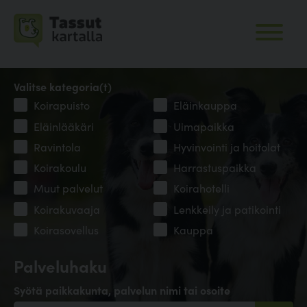
Valitse kategoria(t)
Koirapuisto
Eläinkauppa
Eläinlääkäri
Uimapaikka
Ravintola
Hyvinvointi ja hoitolat
Koirakoulu
Harrastuspaikka
Muut palvelut
Koirahotelli
Koirakuvaaja
Lenkkeily ja patikointi
Koirasovellus
Kauppa
Palveluhaku
Syötä paikkakunta, palvelun nimi tai osoite