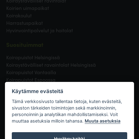
Koiraystävälliset ravintolat
Koirien uimapaikat
Koirakoulut
Harrastuspaikat
Hyvinvointipalvelut ja hoitolat
Suosituimmat
Koirapuistot Helsingissä
Koiraystävälliset ravaintolat Helsingissä
Koirapuistot Vantaalla
Koirapuistot Espoossa
Koirapuistot Turussa
Käytämme evästeitä
Eläinlääkäri Helsingissä
Koirapuistot Tampereella
Tämä verkkosivusto tallentaa tietoja, kuten evästeitä,
sivuston tärkeiden toimintojen sekä markkinoinnin,
personoinnin ja analytiikan mahdollistamiseksi. Voit
Linkit
muuttaa asetuksia milloin tahansa.
Muuta asetuksia
Hyväksy kaikki