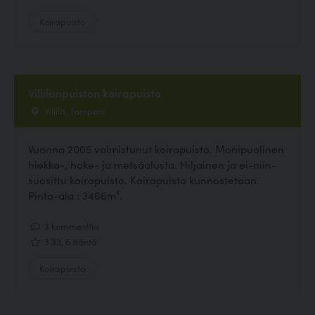
Koirapuisto
Villilänpuiston koirapuisto
Villilä, Tampere
Vuonna 2005 valmistunut koirapuisto. Monipuolinen
hiekka-, hake- ja metsäalusta. Hiljainen ja ei-niin-
suosittu koirapuisto. Koirapuisto kunnostetaan.
Pinta-ala : 3466m².
3 kommenttia
3.33, 6 ääntä
Koirapuisto