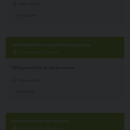
3.50, 4 ääntä
Koirapuisto
Länsimäentien pohjoinen koirapuisto
Länsimäentie 43, Vantaa
Tällä palvelulla ei ole kuvausta.
1 kommenttia
Koirapuisto
Ratinanniemen koirapuisto
Ratinan rantatie, Tampere