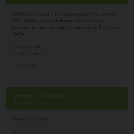
Valmistunut vuonna 1995 ja peruskorjattu vuonna
2010. Hiekka- ja nurmialustan takia sateella
kurainen koirapuisto mutta muuten siisti. Pinta-ala :
1840m².
1 kommenttia
3.00, 9 ääntä
Koirapuisto
Viirapuiston koirapuisto
Linjakatu, Tampere
Pinta-ala : 1927m².
3.00, 32 ääntä