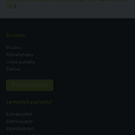
125
]
Sivusto
Etusivu
Palveluhaku
Lisää palvelu
Tietoa
Evästeasetukset
Lemmikkipalvelut
Koirapuistot
Eläinkaupat
Eläinlääkärit