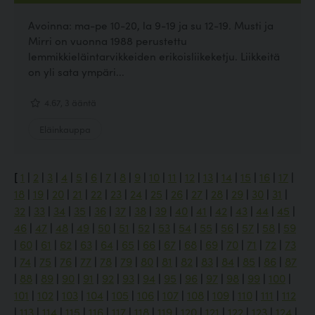
Avoinna: ma-pe 10-20, la 9-19 ja su 12-19. Musti ja
Mirri on vuonna 1988 perustettu
lemmikkieläintarvikkeiden erikoisliikeketju. Liikkeitä
on yli sata ympäri...
4.67, 3 ääntä
Eläinkauppa
[
1
|
2
|
3
|
4
|
5
|
6
|
7
|
8
|
9
|
10
|
11
|
12
|
13
|
14
|
15
|
16
|
17
|
18
|
19
|
20
|
21
|
22
|
23
|
24
|
25
|
26
|
27
|
28
|
29
|
30
|
31
|
32
|
33
|
34
|
35
|
36
|
37
|
38
|
39
|
40
|
41
|
42
|
43
|
44
|
45
|
46
|
47
|
48
|
49
|
50
|
51
|
52
|
53
|
54
|
55
|
56
|
57
|
58
|
59
|
60
|
61
|
62
|
63
|
64
|
65
|
66
|
67
|
68
|
69
|
70
|
71
|
72
|
73
|
74
|
75
|
76
|
77
|
78
|
79
|
80
|
81
|
82
|
83
|
84
|
85
|
86
|
87
|
88
|
89
|
90
|
91
|
92
|
93
|
94
|
95
|
96
|
97
|
98
|
99
|
100
|
101
|
102
|
103
|
104
|
105
|
106
|
107
|
108
|
109
|
110
|
111
|
112
|
113
|
114
|
115
|
116
|
117
|
118
|
119
|
120
|
121
|
122
|
123
|
124
|