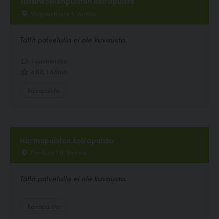
Tussinkoskenpuiston koirapuisto
Varpusenkuja 4, Vantaa
Tällä palvelulla ei ole kuvausta.
1 kommenttia
4.00, 1 ääntä
Koirapuisto
Harmopuiston koirapuisto
Ponikuja 1 B, Vantaa
Tällä palvelulla ei ole kuvausta.
Koirapuisto