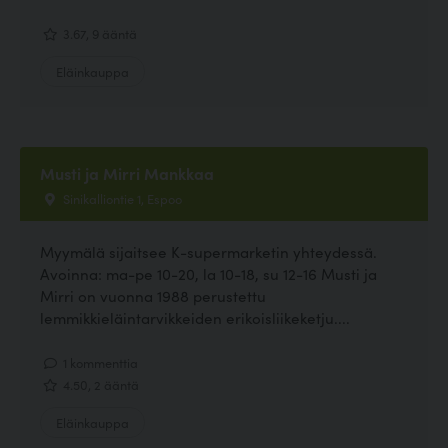
3.67, 9 ääntä
Eläinkauppa
Musti ja Mirri Mankkaa
Sinikalliontie 1, Espoo
Myymälä sijaitsee K-supermarketin yhteydessä.
Avoinna: ma-pe 10-20, la 10-18, su 12-16 Musti ja
Mirri on vuonna 1988 perustettu
lemmikkieläintarvikkeiden erikoisliikeketju....
1 kommenttia
4.50, 2 ääntä
Eläinkauppa