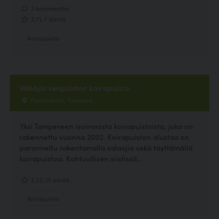
3 kommenttia
3.71, 7 ääntä
Koirapuisto
Vähäjärvenpuiston koirapuisto
Perkiönkatu, Tampere
Yksi Tampereen isoimmista koirapuistoista, joka on
rakennettu vuonna 2002. Koirapuiston alustaa on
paranneltu rakentamalla salaojia sekä täyttämällä
koirapuistoa. Kohtuullisen siistissä...
3.23, 13 ääntä
Koirapuisto