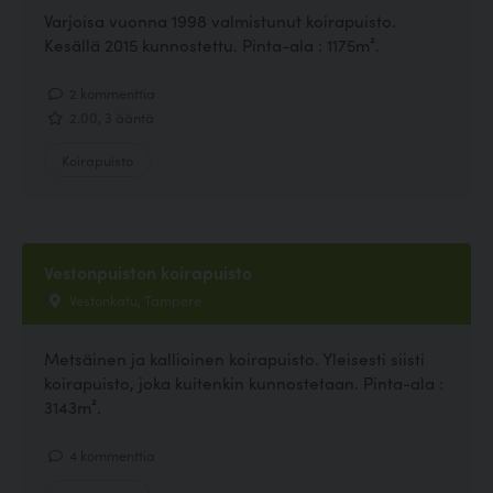
Varjoisa vuonna 1998 valmistunut koirapuisto.
Kesällä 2015 kunnostettu. Pinta-ala : 1175m².
2 kommenttia
2.00, 3 ääntä
Koirapuisto
Vestonpuiston koirapuisto
Vestonkatu, Tampere
Metsäinen ja kallioinen koirapuisto. Yleisesti siisti
koirapuisto, joka kuitenkin kunnostetaan. Pinta-ala :
3143m².
4 kommenttia