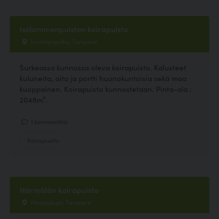
Isolammenpuiston koirapuisto
Isoniitynpolku, Tampere
Surkeassa kunnossa oleva koirapuisto. Kalusteet
kuluneita, aita ja portti huonokuntoisia sekä maa
kuoppainen. Koirapuisto kunnostetaan. Pinta-ala :
2048m².
1 kommenttia
Koirapuisto
Härmälän koirapuisto
Haapakuja, Tampere