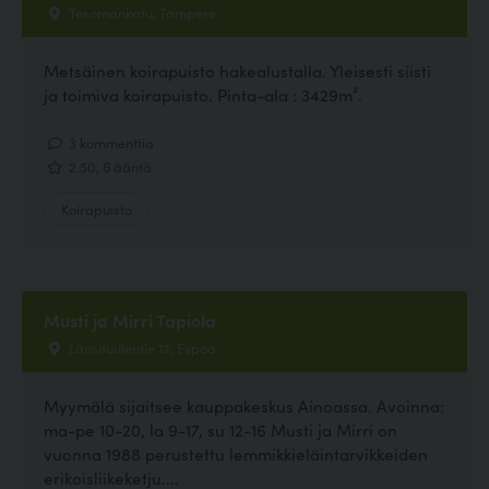
Tesomankatu, Tampere
Metsäinen koirapuisto hakealustalla. Yleisesti siisti
ja toimiva koirapuisto. Pinta-ala : 3429m².
3 kommenttia
2.50, 6 ääntä
Koirapuisto
Musti ja Mirri Tapiola
Länsituulentie 12, Espoo
Myymälä sijaitsee kauppakeskus Ainoassa. Avoinna:
ma-pe 10-20, la 9-17, su 12-16 Musti ja Mirri on
vuonna 1988 perustettu lemmikkieläintarvikkeiden
erikoisliikeketju....