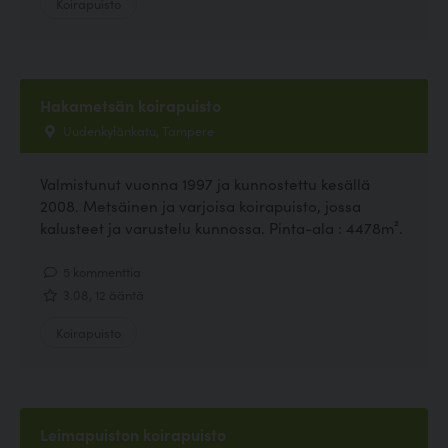
Koirapuisto
Hakametsän koirapuisto
Uudenkylänkatu, Tampere
Valmistunut vuonna 1997 ja kunnostettu kesällä
2008. Metsäinen ja varjoisa koirapuisto, jossa
kalusteet ja varustelu kunnossa. Pinta-ala : 4478m².
5 kommenttia
3.08, 12 ääntä
Koirapuisto
Leimapuiston koirapuisto