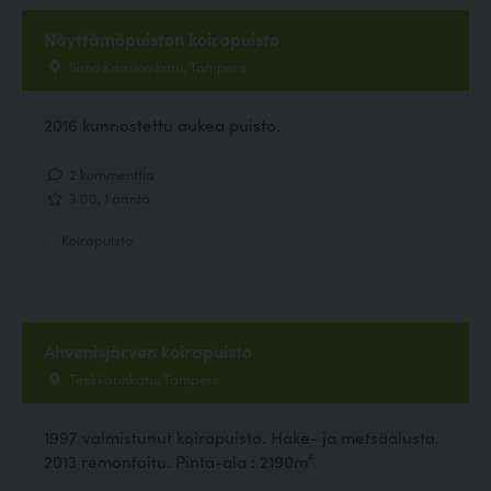
Näyttämöpuiston koirapuisto
Simo Kaarion katu, Tampere
2016 kunnostettu aukea puisto.
2 kommenttia
3.00, 1 ääntä
Koirapuisto
Ahvenisjärven koirapuisto
Teekkarinkatu, Tampere
1997 valmistunut koirapuisto. Hake- ja metsäalusta.
2013 remontoitu. Pinta-ala : 2190m².