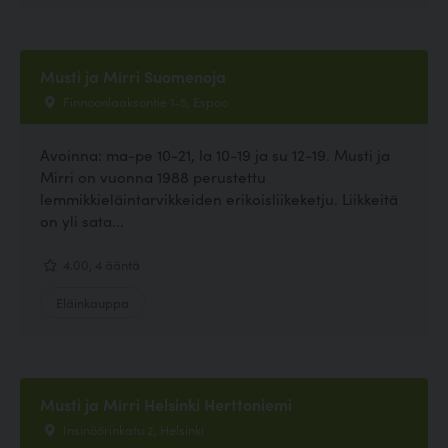
Musti ja Mirri Suomenoja
Finnoonlaaksontie 1-5, Espoo
Avoinna: ma-pe 10-21, la 10-19 ja su 12-19. Musti ja
Mirri on vuonna 1988 perustettu
lemmikkieläintarvikkeiden erikoisliikeketju. Liikkeitä
on yli sata...
4.00, 4 ääntä
Eläinkauppa
Musti ja Mirri Helsinki Herttoniemi
Insinöörinkatu 2, Helsinki