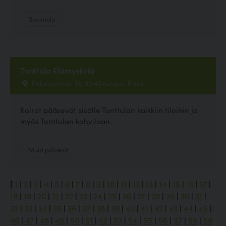
Ravintola
Tonttula Elämyskylä
Palosaarentie 30, 99140 Köngäs, Kittilä
Koirat pääsevät sisälle Tonttulan kaikkiin tiloihin ja
myös Tonttulan kahvilaan.
Muut palvelut
[
1
|
2
|
3
|
4
|
5
|
6
|
7
|
8
|
9
|
10
|
11
|
12
|
13
|
14
|
15
|
16
|
17
|
18
|
19
|
20
|
21
|
22
|
23
|
24
|
25
|
26
|
27
|
28
|
29
|
30
|
31
|
32
|
33
|
34
|
35
|
36
|
37
|
38
|
39
|
40
|
41
|
42
|
43
|
44
|
45
|
46
|
47
|
48
|
49
|
50
|
51
|
52
|
53
|
54
|
55
|
56
|
57
|
58
|
59