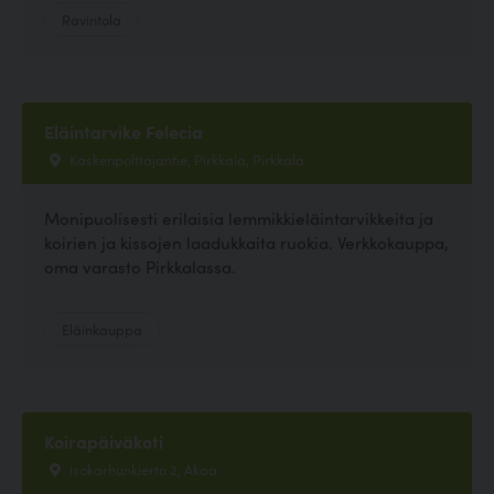
Ravintola
Eläintarvike Felecia
Kaskenpolttajantie, Pirkkala, Pirkkala
Monipuolisesti erilaisia lemmikkieläintarvikkeita ja
koirien ja kissojen laadukkaita ruokia. Verkkokauppa,
oma varasto Pirkkalassa.
Eläinkauppa
Koirapäiväkoti
isokarhunkierto 2, Akaa