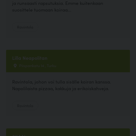
ja runsaasti rapsutuksia. Emme kuitenkaan
suosittele tuomaan koiraa...
Ravintola
Lilla Neapolitan
Piispankatu 14 , Turku
Ravintola, johon voi tulla sisälle koiran kanssa.
Napolilaista pizzaa, kakkuja ja erikoiskahveja.
Ravintola