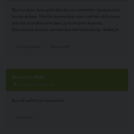
Norlandian koirapäiväkodissa vietetään laadukasta
koira-arkea. Meillä lemmikkisi saa viettää aktiivisen
päivän koirakavereiden ja hoitajien kanssa.
Päiviimme kuuluu lenkkeilyä lähimetsässä, leikkejä...
Muut palvelut
Koirahotelli
Risorante Bello
Maakaari 9, Helsinki
Koirat sallittuja terassille.
Ravintola