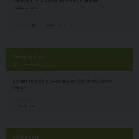
pääasiallisesti Kanta-Hämeessä, kurssit
Hattulassa...
Koirakoulu
Muut palvelut
Naughty Brgr
Kirkkokatu 14, Oulu
Burger ravintola, A-oikeudet. Koirat pääsevät
sisälle.
Ravintola
Kuikka Kafe