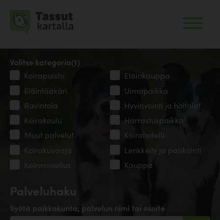
Valitse kategoria(t)
Koirapuisto
Eläinkauppa
Eläinlääkäri
Uimapaikka
Ravintola
Hyvinvointi ja hoitolat
Koirakoulu
Harrastuspaikka
Muut palvelut
Koirahotelli
Koirakuvaaja
Lenkkeily ja patikointi
Koirasovellus
Kauppa
Palveluhaku
Syötä paikkakunta, palvelun nimi tai osoite