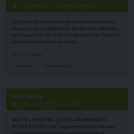
Suolijärvenkatu 7, 33720 Tampere, Tampere
Suolijärvellä, Tampereen Hervannassa Vuoreksen
kupeessa oleva ulkokahvila. Kesällä auki päivittäin,
talvikausi la+su klo 12-17. Koiraystävällinen ilmapiiri
ja pihassa tilaa hyvin isoillekin...
5.00, 2 ääntä
Ravintola
Harrastuspaikka
Kaiku training
Merventie 58, 13720 Parola, Hattula
AGILITY-, HOOPERS- JA TOKO-VALMENNUSTA
KOIRAA KUUNNELLEN. Tarjoamme Kanta-Hämeen
ammattitaitoisimmat koirankoulutuspalvelut