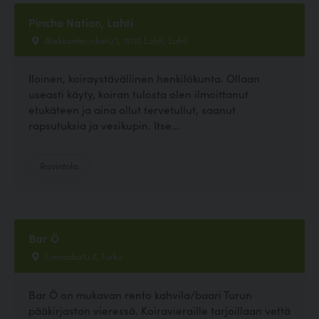
Pincho Nation, Lahti
Aleksanterinkatu 1, 15110 Lahti, Lahti
Iloinen, koiraystävällinen henkilökunta. Ollaan
useasti käyty, koiran tulosta olen ilmoittanut
etukäteen ja aina ollut tervetullut, saanut
rapsutuksia ja vesikupin. Itse...
Ravintola
Bar Ö
Linnankatu 7, Turku
Bar Ö on mukavan rento kahvila/baari Turun
pääkirjaston vieressä. Koiravieraille tarjoillaan vettä