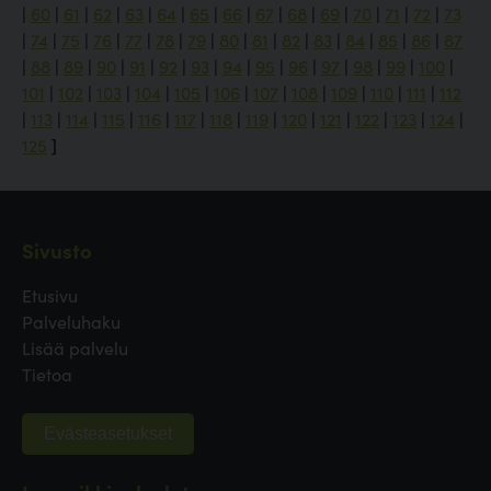
|
60
|
61
|
62
|
63
|
64
|
65
|
66
|
67
|
68
|
69
|
70
|
71
|
72
|
73
|
74
|
75
|
76
|
77
|
78
|
79
|
80
|
81
|
82
|
83
|
84
|
85
|
86
|
87
|
88
|
89
|
90
|
91
|
92
|
93
|
94
|
95
|
96
|
97
|
98
|
99
|
100
|
101
|
102
|
103
|
104
|
105
|
106
|
107
|
108
|
109
|
110
|
111
|
112
|
113
|
114
|
115
|
116
|
117
|
118
|
119
|
120
|
121
|
122
|
123
|
124
|
125
]
Sivusto
Etusivu
Palveluhaku
Lisää palvelu
Tietoa
Evästeasetukset