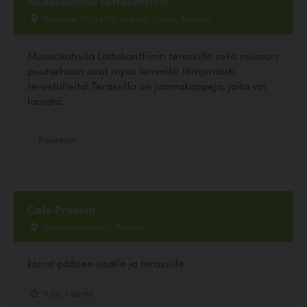
Museokahvila Lottakanttiini
Rantatie 39, 04310 Tuusula, Suomi, Tuusula
Museokahvila Lottakanttiinin terassille sekä museon
puutarhaan ovat myös lemmikit lämpimästi
tervetulleita! Terassilla on juomakuppeja, joita voi
lainata.
Ravintola
Cafe Prassen
Kuninkaankatu 16, Rauma
koirat pääsee sisälle ja terassille
5.00, 1 ääntä