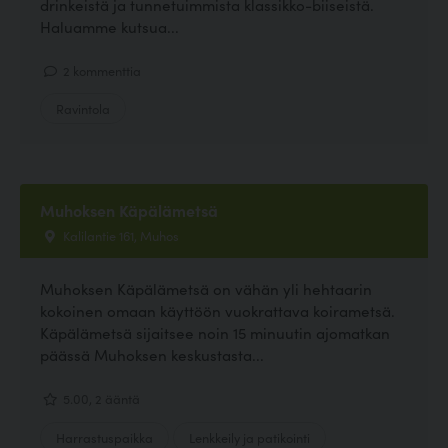
drinkeistä ja tunnetuimmista klassikko-biiseistä.
Haluamme kutsua...
2 kommenttia
Ravintola
Muhoksen Käpälämetsä
Kalilantie 161, Muhos
Muhoksen Käpälämetsä on vähän yli hehtaarin
kokoinen omaan käyttöön vuokrattava koirametsä.
Käpälämetsä sijaitsee noin 15 minuutin ajomatkan
päässä Muhoksen keskustasta...
5.00, 2 ääntä
Harrastuspaikka
Lenkkeily ja patikointi