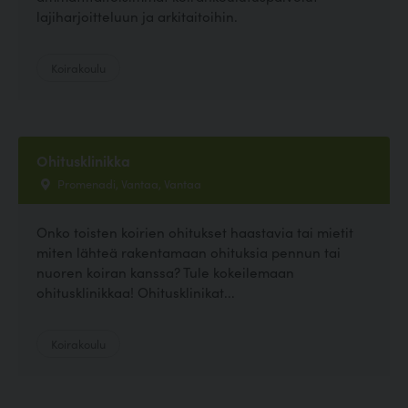
lajiharjoitteluun ja arkitaitoihin.
Koirakoulu
Ohitusklinikka
Promenadi, Vantaa, Vantaa
Onko toisten koirien ohitukset haastavia tai mietit
miten lähteä rakentamaan ohituksia pennun tai
nuoren koiran kanssa? Tule kokeilemaan
ohitusklinikkaa! Ohitusklinikat...
Koirakoulu