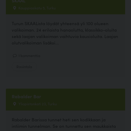
SKAAL
Kauppiaskatu 5, Turku
Turun SKAALista löydät yhteensä yli 100 olueen
valikoiman. 24 erilaista hanaolutta, klassikko-oluita
sekä laajan valikoiman vaihtuvia kausioluita. Laajan
olutvalikoiman lisäksi...
1 kommenttia
Ravintola
Rabalder Bar
Yliopistonkati 23, Turku
Rabalder Barissa tunnet heti sen kodikkaan ja
intiimin tunnelman. Se on tunnettu sen maukkaista