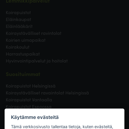
Lemmikkipalvelut
Koirapuistot
Eläinkaupat
Eläinlääkärit
Koiraystävälliset ravintolat
Koirien uimapaikat
Koirakoulut
Harrastuspaikat
Hyvinvointipalvelut ja hoitolat
Suosituimmat
Koirapuistot Helsingissä
Koiraystävälliset ravaintolat Helsingissä
Koirapuistot Vantaalla
Koirapuistot Espoossa
Koirapuistot Turussa
Käytämme evästeitä
Eläinlääkäri Helsingissä
Koirapuistot Tampereella
Tämä verkkosivusto tallentaa tietoja, kuten evästeitä,