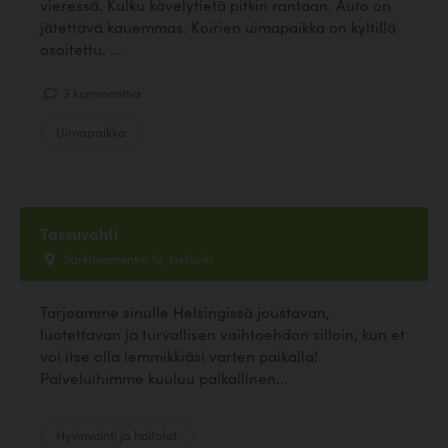
vieressä. Kulku kävelytietä pitkin rantaan. Auto on
jätettävä kauemmas. Koirien uimapaikka on kyltillä
osoitettu. ...
3 kommenttia
Uimapaikka
Tassuvahti
Särkiniementie 10, Helsinki
Tarjoamme sinulle Helsingissä joustavan,
luotettavan ja turvallisen vaihtoehdon silloin, kun et
voi itse olla lemmikkiäsi varten paikalla!
Palveluihimme kuuluu paikallinen...
Hyvinvointi ja hoitolat