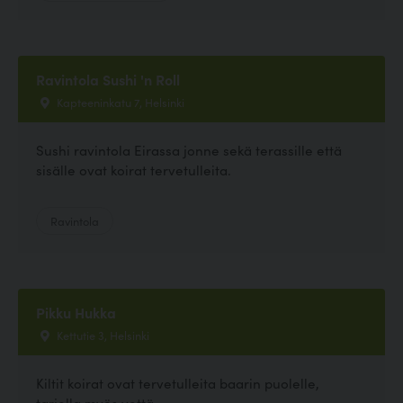
Ravintola Sushi 'n Roll
Kapteeninkatu 7, Helsinki
Sushi ravintola Eirassa jonne sekä terassille että
sisälle ovat koirat tervetulleita.
Ravintola
Pikku Hukka
Kettutie 3, Helsinki
Kiltit koirat ovat tervetulleita baarin puolelle,
tarjolla myös vettä