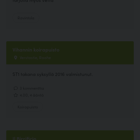
Ravintola
Vihannin koirapuisto
Verstastie, Raahe
ST1 takana syksyllä 2016 valmistunut.
3 kommenttia
4.00, 4 ääntä
Koirapuisto
Il Birrificio