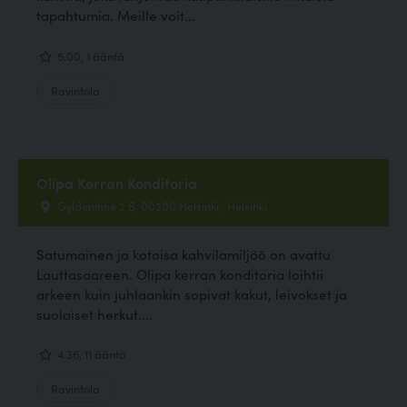
tapahtumia. Meille voit...
5.00, 1 ääntä
Ravintola
Olipa Kerran Konditoria
Gyldenintie 2 B, 00200 Helsinki , Helsinki
Satumainen ja kotoisa kahvilamiljöö on avattu
Lauttasaareen. Olipa kerran konditoria loihtii
arkeen kuin juhlaankin sopivat kakut, leivokset ja
suolaiset herkut....
4.36, 11 ääntä
Ravintola