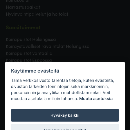
Harrastuspaikat
Hyvinvointipalvelut ja hoitolat
Suosituimmat
Koirapuistot Helsingissä
Koiraystävälliset ravaintolat Helsingissä
Koirapuistot Vantaalla
Koirapuistot Espoossa
Koirapuistot Turussa
Käytämme evästeitä
Eläinlääkäri Helsingissä
Koirapuistot Tampereella
Tämä verkkosivusto tallentaa tietoja, kuten evästeitä,
sivuston tärkeiden toimintojen sekä markkinoinnin,
personoinnin ja analytiikan mahdollistamiseksi. Voit
Linkit
muuttaa asetuksia milloin tahansa.
Muuta asetuksia
Hyväksy kaikki