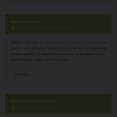
Makers kahvila
Heikkiläntie 10, 00210 Helsinki, Helsinki
Makers kahvila on ravitsevaan ravintoon perustuva
hyvän olon kahvila. Valmistamme kaikki tuotteemme
paikan päällä hyödyntäen luomua, suomalaisuutta,
laadukkaita raaka-aineita aina...
Ravintola
Moko Market Punavuori
Perämiehenkatu 10, Helsinki