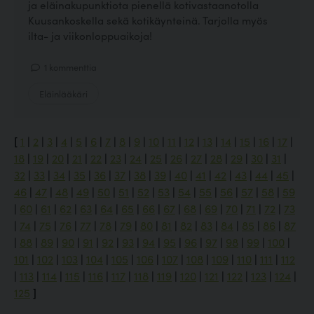
ja eläinakupunktiota pienellä kotivastaanotolla
Kuusankoskella sekä kotikäynteinä. Tarjolla myös
ilta- ja viikonloppuaikoja!
1 kommenttia
Eläinlääkäri
[
1
|
2
|
3
|
4
|
5
|
6
|
7
|
8
|
9
|
10
|
11
|
12
|
13
|
14
|
15
|
16
|
17
|
18
|
19
|
20
|
21
|
22
|
23
|
24
|
25
|
26
|
27
|
28
|
29
|
30
|
31
|
32
|
33
|
34
|
35
|
36
|
37
|
38
|
39
|
40
|
41
|
42
|
43
|
44
|
45
|
46
|
47
|
48
|
49
|
50
|
51
|
52
|
53
|
54
|
55
|
56
|
57
|
58
|
59
|
60
|
61
|
62
|
63
|
64
|
65
|
66
|
67
|
68
|
69
|
70
|
71
|
72
|
73
|
74
|
75
|
76
|
77
|
78
|
79
|
80
|
81
|
82
|
83
|
84
|
85
|
86
|
87
|
88
|
89
|
90
|
91
|
92
|
93
|
94
|
95
|
96
|
97
|
98
|
99
|
100
|
101
|
102
|
103
|
104
|
105
|
106
|
107
|
108
|
109
|
110
|
111
|
112
|
113
|
114
|
115
|
116
|
117
|
118
|
119
|
120
|
121
|
122
|
123
|
124
|
125
]