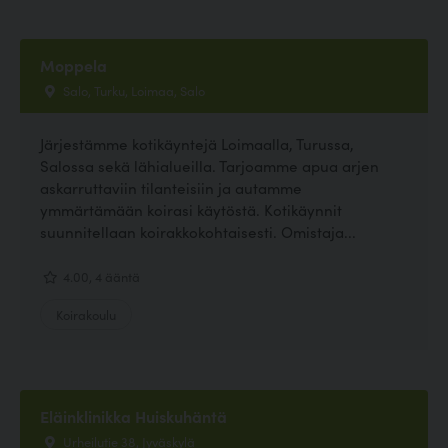
Moppela
Salo, Turku, Loimaa, Salo
Järjestämme kotikäyntejä Loimaalla, Turussa,
Salossa sekä lähialueilla. Tarjoamme apua arjen
askarruttaviin tilanteisiin ja autamme
ymmärtämään koirasi käytöstä. Kotikäynnit
suunnitellaan koirakkokohtaisesti. Omistaja...
4.00, 4 ääntä
Koirakoulu
Eläinklinikka Huiskuhäntä
Urheilutie 38, Jyväskylä