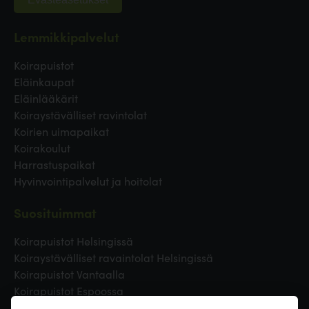
Lemmikkipalvelut
Koirapuistot
Eläinkaupat
Eläinlääkärit
Koiraystävälliset ravintolat
Koirien uimapaikat
Koirakoulut
Harrastuspaikat
Hyvinvointipalvelut ja hoitolat
Suosituimmat
Koirapuistot Helsingissä
Koiraystävälliset ravaintolat Helsingissä
Koirapuistot Vantaalla
Koirapuistot Espoossa
Koirapuistot Turussa