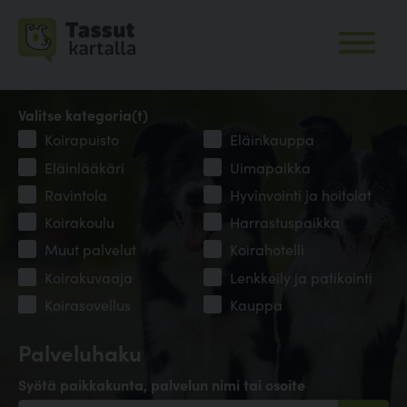
Valitse kategoria(t)
Koirapuisto
Eläinkauppa
Eläinlääkäri
Uimapaikka
Ravintola
Hyvinvointi ja hoitolat
Koirakoulu
Harrastuspaikka
Muut palvelut
Koirahotelli
Koirakuvaaja
Lenkkeily ja patikointi
Koirasovellus
Kauppa
Palveluhaku
Syötä paikkakunta, palvelun nimi tai osoite