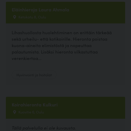
Eläinhieroja Laura Ahmala
Ketokatu 8, Oulu
Lihashuollosta huolehtiminen on erittäin tärkeää
sekä urheilu- että kotikoirille. Hieronta poistaa
kuona-aineita elimistöstä ja nopeuttaa
palautumista. Lisäksi hieronta vilkastuttaa
verenkiertoa...
Hyvinvointi ja hoitolat
Koirahieronta Kulkuri
Kuovitie 6, Oulu
Tällä palvelulla ei ole kuvausta.