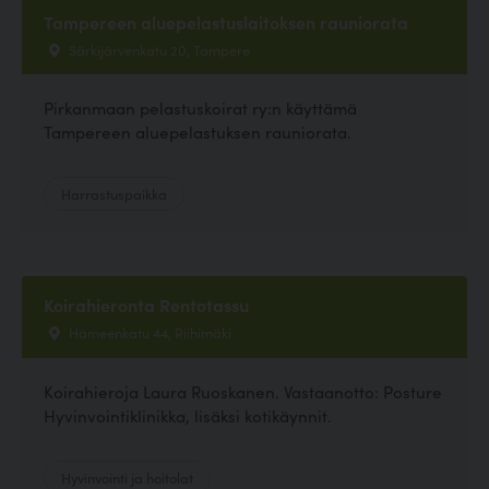
Tampereen aluepelastuslaitoksen rauniorata
Särkijärvenkatu 20, Tampere
Pirkanmaan pelastuskoirat ry:n käyttämä
Tampereen aluepelastuksen rauniorata.
Harrastuspaikka
Koirahieronta Rentotassu
Hämeenkatu 44, Riihimäki
Koirahieroja Laura Ruoskanen. Vastaanotto: Posture
Hyvinvointiklinikka, lisäksi kotikäynnit.
Hyvinvointi ja hoitolat