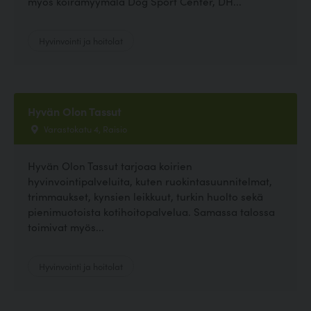
myös koiramyymälä Dog Sport Center, DH...
Hyvinvointi ja hoitolat
Hyvän Olon Tassut
Varastokatu 4, Raisio
Hyvän Olon Tassut tarjoaa koirien
hyvinvointipalveluita, kuten ruokintasuunnitelmat,
trimmaukset, kynsien leikkuut, turkin huolto sekä
pienimuotoista kotihoitopalvelua. Samassa talossa
toimivat myös...
Hyvinvointi ja hoitolat