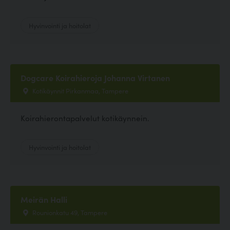
Hyvinvointi ja hoitolat
Dogcare Koirahieroja Johanna Virtanen
Kotikäynnit Pirkanmaa, Tampere
Koirahierontapalvelut kotikäynnein.
Hyvinvointi ja hoitolat
Meirän Halli
Rounionkatu 49, Tampere