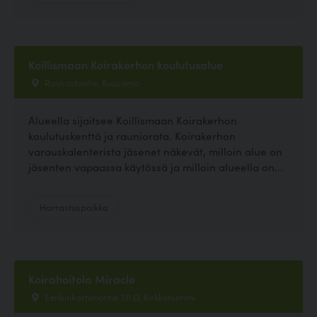
Koillismaan Koirakerhon koulutusalue
Raviradantie, Kuusamo
Alueella sijaitsee Koillismaan Koirakerhon
koulutuskenttä ja rauniorata. Koirakerhon
varauskalenterista jäsenet näkevät, milloin alue on
jäsenten vapaassa käytössä ja milloin alueella on...
Harrastuspaikka
Koirahoitola Miracle
Eerikinkartanontie 311 D, Kirkkonummi