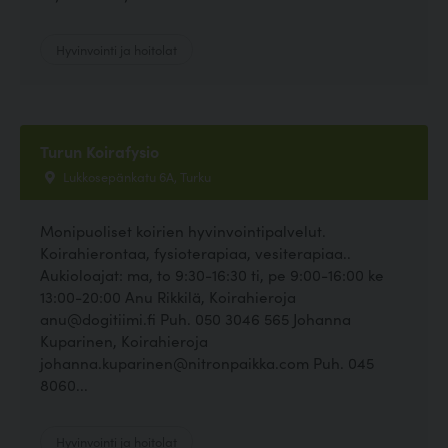
Hyvinvointi ja hoitolat
Turun Koirafysio
Lukkosepänkatu 6A, Turku
Monipuoliset koirien hyvinvointipalvelut.
Koirahierontaa, fysioterapiaa, vesiterapiaa..
Aukioloajat: ma, to 9:30-16:30 ti, pe 9:00-16:00 ke
13:00-20:00 Anu Rikkilä, Koirahieroja
anu@dogitiimi.fi Puh. 050 3046 565 Johanna
Kuparinen, Koirahieroja
johanna.kuparinen@nitronpaikka.com Puh. 045
8060...
Hyvinvointi ja hoitolat