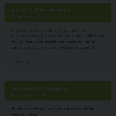
Dog Sport Center Eläinkauppa
Varastokatu 4, Raisio
Dog Sport Center on Raisiossa sijaitseva
koiratarvikeliike, josta löydät mm. laajan valikoiman
raakaruokaa ja laadukkaita harrastusvälineitä.
Samassa talossa toimivat myös koiramyymälä...
Eläinkauppa
Koirahieroja Satu Teräväinen
Rajaojankatu 9, Turku
Urheilukoirahieroja ja eläinten luontaishoitaja.
Myös kotikäynnit.