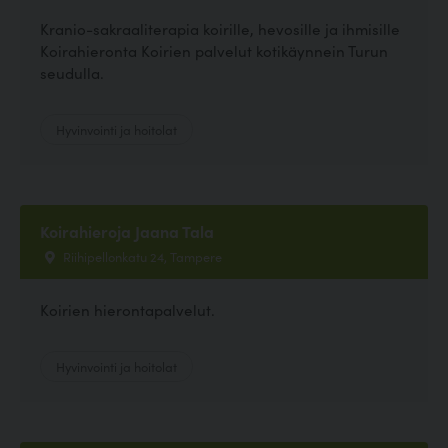
Kranio-sakraaliterapia koirille, hevosille ja ihmisille
Koirahieronta Koirien palvelut kotikäynnein Turun
seudulla.
Hyvinvointi ja hoitolat
Koirahieroja Jaana Tala
Riihipellonkatu 24, Tampere
Koirien hierontapalvelut.
Hyvinvointi ja hoitolat