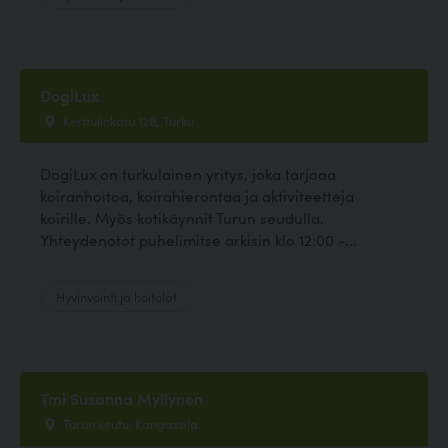
DogiLux
Kerttulinkatu 12B, Turku
DogiLux on turkulainen yritys, joka tarjoaa
koiranhoitoa, koirahierontaa ja aktiviteetteja
koirille. Myös kotikäynnit Turun seudulla.
Yhteydenotot puhelimitse arkisin klo 12:00 -...
Hyvinvointi ja hoitolat
Tmi Susanna Myllynen
Turun seutu, Kangasala