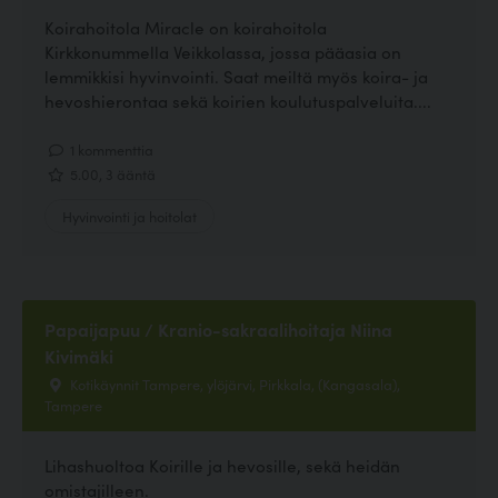
Koirahoitola Miracle on koirahoitola
Kirkkonummella Veikkolassa, jossa pääasia on
lemmikkisi hyvinvointi. Saat meiltä myös koira- ja
hevoshierontaa sekä koirien koulutuspalveluita....
1 kommenttia
5.00, 3 ääntä
Hyvinvointi ja hoitolat
Papaijapuu / Kranio-sakraalihoitaja Niina
Kivimäki
Kotikäynnit Tampere, ylöjärvi, Pirkkala, (Kangasala),
Tampere
Lihashuoltoa Koirille ja hevosille, sekä heidän
omistajilleen.