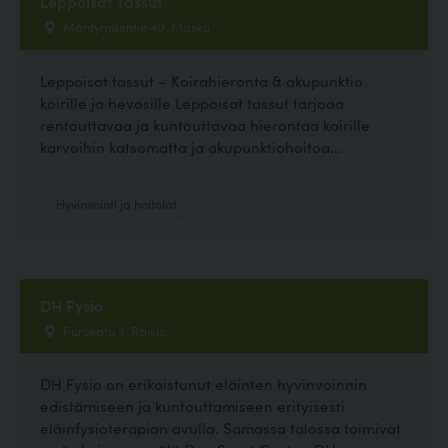
Leppoisat Tassut
Mäntymäentie 40, Masku
Leppoisat tassut – Koirahieronta & akupunktio
koirille ja hevosille Leppoisat tassut tarjoaa
rentouttavaa ja kuntouttavaa hierontaa koirille
karvoihin katsomatta ja akupunktiohoitoa...
Hyvinvointi ja hoitolat
DH Fysio
Purokatu 3, Raisio
DH Fysio on erikoistunut eläinten hyvinvoinnin
edistämiseen ja kuntouttamiseen erityisesti
eläinfysioterapian avulla. Samassa talossa toimivat