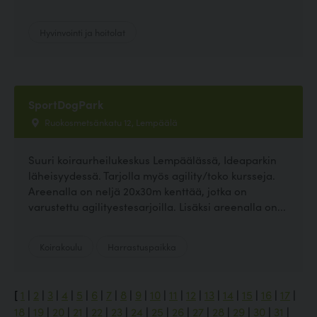
Hyvinvointi ja hoitolat
SportDogPark
Ruokosmetsänkatu 12, Lempäälä
Suuri koiraurheilukeskus Lempäälässä, Ideaparkin
läheisyydessä. Tarjolla myös agility/toko kursseja.
Areenalla on neljä 20x30m kenttää, jotka on
varustettu agilityestesarjoilla. Lisäksi areenalla on...
Koirakoulu
Harrastuspaikka
[
1
|
2
|
3
|
4
|
5
|
6
|
7
|
8
|
9
|
10
|
11
|
12
|
13
|
14
|
15
|
16
|
17
|
18
|
19
|
20
|
21
|
22
|
23
|
24
|
25
|
26
|
27
|
28
|
29
|
30
|
31
|