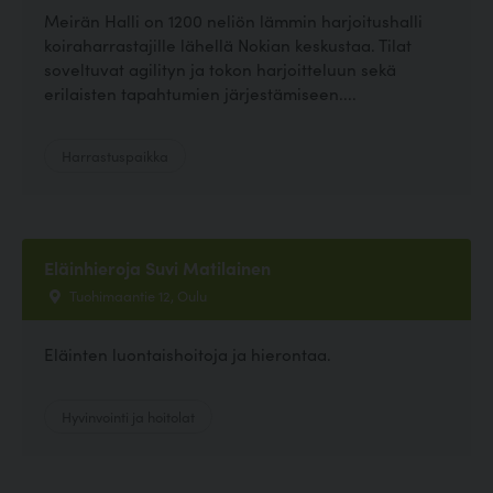
Meirän Halli on 1200 neliön lämmin harjoitushalli
koiraharrastajille lähellä Nokian keskustaa. Tilat
soveltuvat agilityn ja tokon harjoitteluun sekä
erilaisten tapahtumien järjestämiseen....
Harrastuspaikka
Eläinhieroja Suvi Matilainen
Tuohimaantie 12, Oulu
Eläinten luontaishoitoja ja hierontaa.
Hyvinvointi ja hoitolat