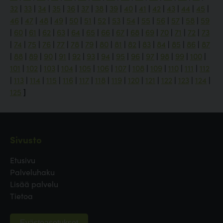
32
|
33
|
34
|
35
|
36
|
37
|
38
|
39
|
40
|
41
|
42
|
43
|
44
|
45
|
46
|
47
|
48
|
49
|
50
|
51
|
52
|
53
|
54
|
55
|
56
|
57
|
58
|
59
|
60
|
61
|
62
|
63
|
64
|
65
|
66
|
67
|
68
|
69
|
70
|
71
|
72
|
73
|
74
|
75
|
76
|
77
|
78
|
79
|
80
|
81
|
82
|
83
|
84
|
85
|
86
|
87
|
88
|
89
|
90
|
91
|
92
|
93
|
94
|
95
|
96
|
97
|
98
|
99
|
100
|
101
|
102
|
103
|
104
|
105
|
106
|
107
|
108
|
109
|
110
|
111
|
112
|
113
|
114
|
115
|
116
|
117
|
118
|
119
|
120
|
121
|
122
|
123
|
124
|
125
]
Sivusto
Etusivu
Palveluhaku
Lisää palvelu
Tietoa
Evästeasetukset