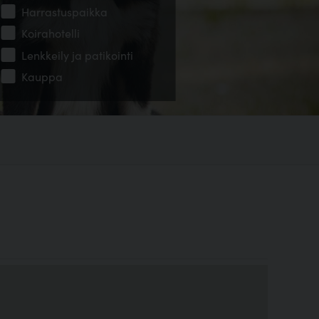
Harrastuspaikka
Koirahotelli
Lenkkeily ja patikointi
Kauppa