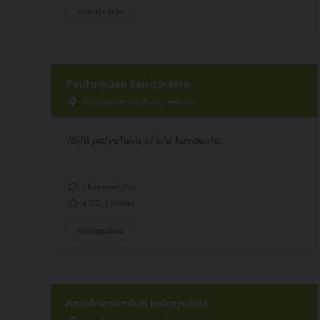
Koirapuisto
Poutamäen koirapuisto
Poutamäentie 8-10, Helsinki
Tällä palvelulla ei ole kuvausta.
1 kommenttia
4.00, 1 ääntä
Koirapuisto
Aatoksenkadun koirapuisto
Aatoksenkatu 17, Jyväskylä