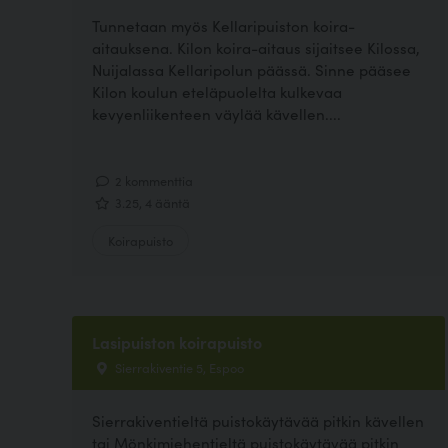
Tunnetaan myös Kellaripuiston koira-
aitauksena. Kilon koira-aitaus sijaitsee Kilossa,
Nuijalassa Kellaripolun päässä. Sinne pääsee
Kilon koulun eteläpuolelta kulkevaa
kevyenliikenteen väylää kävellen....
2 kommenttia
3.25, 4 ääntä
Koirapuisto
Lasipuiston koirapuisto
Sierrakiventie 5, Espoo
Sierrakiventieltä puistokäytävää pitkin kävellen
tai Mönkimiehentieltä puistokäytävää pitkin