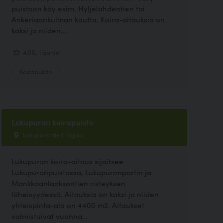
puistoon käy esim. Hyljelahdentien tai
Ankeriaankulman kautta. Koira-aitauksia on
kaksi ja niiden...
4.00, 1 ääntä
Koirapuisto
Lukupuron koirapuisto
Lukupurontie 1, Espoo
Lukupuron koira-aitaus sijaitsee
Lukupuronpuistossa, Lukupuronportin ja
Mankkaanlaaksontien risteyksen
läheisyydessä. Aitauksia on kaksi ja niiden
yhteispinta-ala on 4400 m2. Aitaukset
valmistuivat vuonna...