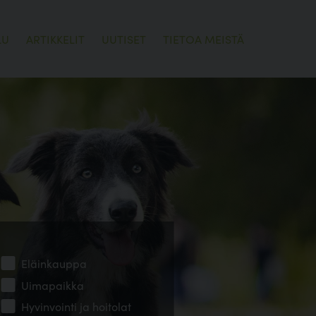
LU
ARTIKKELIT
UUTISET
TIETOA MEISTÄ
Eläinkauppa
Uimapaikka
Hyvinvointi ja hoitolat