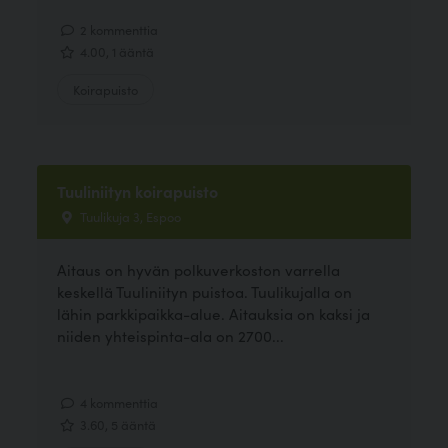
2 kommenttia
4.00, 1 ääntä
Koirapuisto
Tuuliniityn koirapuisto
Tuulikuja 3, Espoo
Aitaus on hyvän polkuverkoston varrella
keskellä Tuuliniityn puistoa. Tuulikujalla on
lähin parkkipaikka-alue. Aitauksia on kaksi ja
niiden yhteispinta-ala on 2700...
4 kommenttia
3.60, 5 ääntä