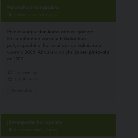
Palokaivon koirapuisto
Palokaivonkuja 8, Espoo
Palokaivonpuiston koira-aitaus sijaitsee
Friisinmäentien varrella Pikkalantien
pohjoispuolella. Koira-aitaus on valmistunut
vuonna 2008. Aitauksia on yksi ja sen pinta-ala
on 1500...
1 kommenttia
3.10, 10 ääntä
Koirapuisto
Järvenperän koirapuisto
Kulloonmäentie 2, Espoo