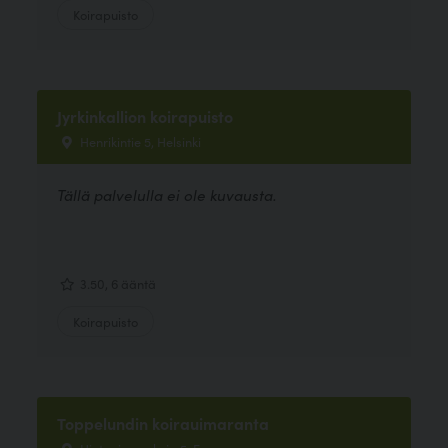
Koirapuisto
Jyrkinkallion koirapuisto
Henrikintie 5, Helsinki
Tällä palvelulla ei ole kuvausta.
3.50, 6 ääntä
Koirapuisto
Toppelundin koirauimaranta
Hietaniemenkuja 5, Espoo