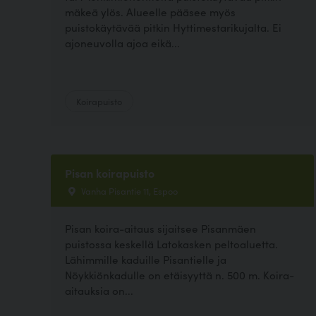
mäkeä ylös. Alueelle pääsee myös
puistokäytävää pitkin Hyttimestarikujalta. Ei
ajoneuvolla ajoa eikä...
Koirapuisto
Pisan koirapuisto
Vanha Pisantie 11, Espoo
Pisan koira-aitaus sijaitsee Pisanmäen
puistossa keskellä Latokasken peltoaluetta.
Lähimmille kaduille Pisantielle ja
Nöykkiönkadulle on etäisyyttä n. 500 m. Koira-
aitauksia on...