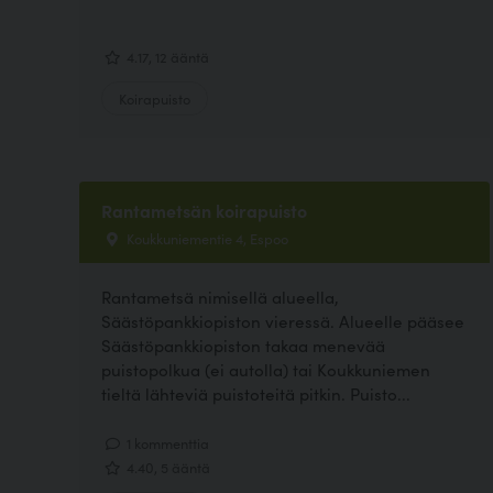
4.17, 12 ääntä
Koirapuisto
Rantametsän koirapuisto
Koukkuniementie 4, Espoo
Rantametsä nimisellä alueella,
Säästöpankkiopiston vieressä. Alueelle pääsee
Säästöpankkiopiston takaa menevää
puistopolkua (ei autolla) tai Koukkuniemen
tieltä lähteviä puistoteitä pitkin. Puisto...
1 kommenttia
4.40, 5 ääntä