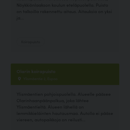
Nöykkiönlaakson koulun eteläpuolella. Puisto
on talkoilla rakennettu aitaus. Aitauksia on yksi
ja...
Koirapuisto
Olarin koirapuisto
Ylismäentie 2, Espoo
Ylismäentien pohjoispuolella. Alueelle pääsee
Olarinhaanpäänpolkua, joka lähtee
Ylismäentieltä. Alueen lähellä on
lemmikkieläinten hautausmaa. Autolla ei pääse
viereen, autopaikkoja on reilusti...