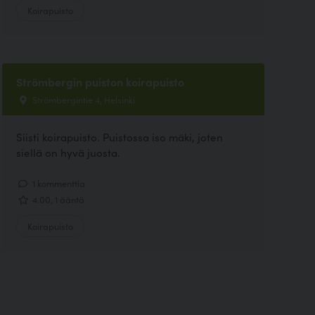
Koirapuisto
Strömbergin puiston koirapuisto
Strömbergintie 4, Helsinki
Siisti koirapuisto. Puistossa iso mäki, joten
siellä on hyvä juosta.
1 kommenttia
4.00, 1 ääntä
Koirapuisto