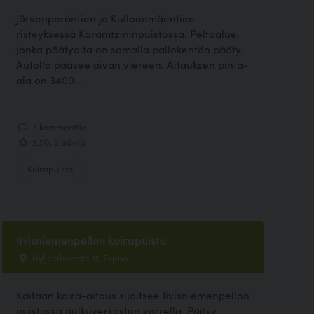
Järvenperäntien ja Kulloonmäentien
risteyksessä Karamtzininpuistossa. Peltoalue,
jonka päätyaita on samalla pallokentän pääty.
Autolla pääsee aivan viereen. Aitauksen pinta-
ala on 3400...
7 kommenttia
2.50, 2 ääntä
Koirapuisto
Iivisniemenpellon koirapuisto
Hyljelahdentie 17, Espoo
Kaitaan koira-aitaus sijaitsee Iivisniemenpellon
puistossa polkuverkoston varrella. Pääsy