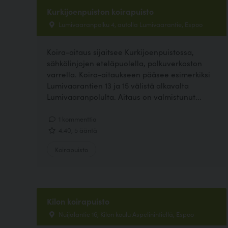
Kurkijoenpuiston koirapuisto
Lumivaaranpolku 4, autolla Lumivaarantie, Espoo
Koira-aitaus sijaitsee Kurkijoenpuistossa,
sähkölinjojen eteläpuolella, polkuverkoston
varrella. Koira-aitaukseen pääsee esimerkiksi
Lumivaarantien 13 ja 15 välistä alkavalta
Lumivaaranpolulta. Aitaus on valmistunut...
1 kommenttia
4.40, 5 ääntä
Koirapuisto
Kilon koirapuisto
Nuijalantie 16, Kilon koulu Aspelinintiellä, Espoo