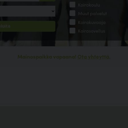
Koirakoulu
Muut palvelut
Koirakuvaaja
Koirasovellus
Mainospaikka vapaana!
Ota yhteyttä.