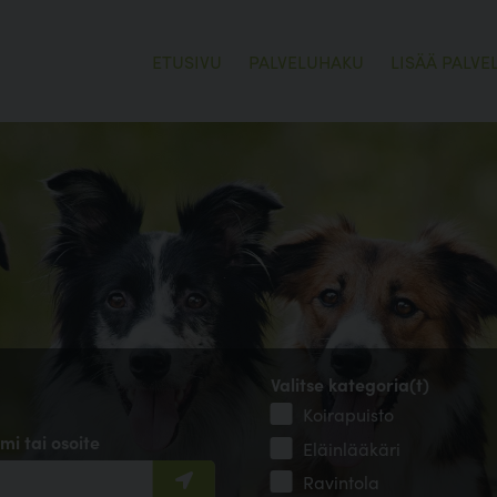
ETUSIVU
PALVELUHAKU
LISÄÄ PALVE
Valitse kategoria(t)
Koirapuisto
mi tai osoite
Eläinlääkäri
Ravintola