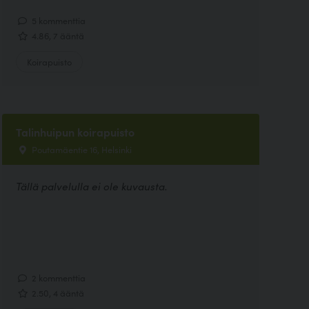
5 kommenttia
4.86, 7 ääntä
Koirapuisto
Talinhuipun koirapuisto
Poutamäentie 16, Helsinki
Tällä palvelulla ei ole kuvausta.
2 kommenttia
2.50, 4 ääntä