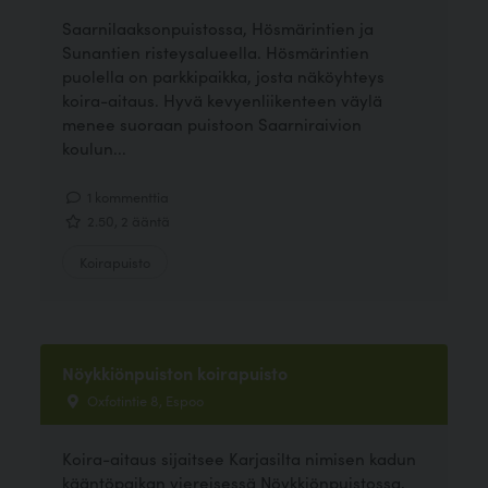
Saarnilaaksonpuistossa, Hösmärintien ja
Sunantien risteysalueella. Hösmärintien
puolella on parkkipaikka, josta näköyhteys
koira-aitaus. Hyvä kevyenliikenteen väylä
menee suoraan puistoon Saarniraivion
koulun...
1 kommenttia
2.50, 2 ääntä
Koirapuisto
Nöykkiönpuiston koirapuisto
Oxfotintie 8, Espoo
Koira-aitaus sijaitsee Karjasilta nimisen kadun
kääntöpaikan viereisessä Nöykkiönpuistossa,