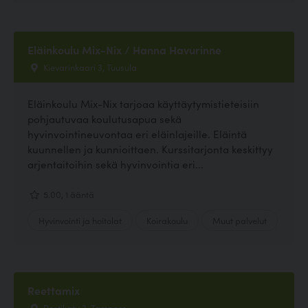
Eläinkoulu Mix-Nix / Hanna Havurinne
Kievarinkaari 3, Tuusula
Eläinkoulu Mix-Nix tarjoaa käyttäytymistieteisiin
pohjautuvaa koulutusapua sekä
hyvinvointineuvontaa eri eläinlajeille. Eläintä
kuunnellen ja kunnioittaen. Kurssitarjonta keskittyy
arjentaitoihin sekä hyvinvointia eri...
5.00, 1 ääntä
Hyvinvointi ja hoitolat
Koirakoulu
Muut palvelut
Reettamix
Postikatu 3, Tampere