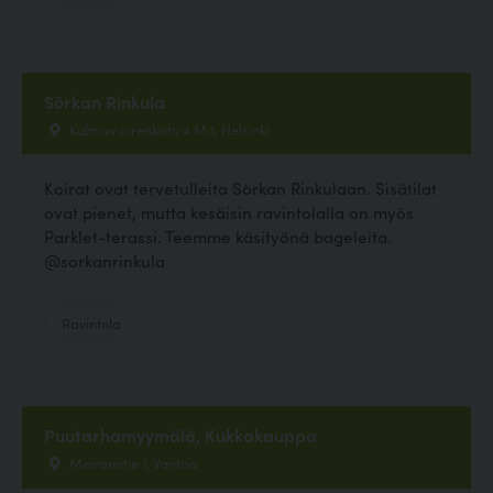
Sörkan Rinkula
Kulmavuorenkatu 4 M 1, Helsinki
Koirat ovat tervetulleita Sörkan Rinkulaan. Sisätilat
ovat pienet, mutta kesäisin ravintolalla on myös
Parklet-terassi. Teemme käsityönä bageleita.
@sorkanrinkula
Ravintola
Puutarhamyymälä, Kukkakauppa
Meiramitie 1, Vantaa