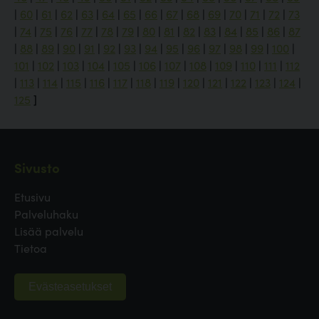
|
60
|
61
|
62
|
63
|
64
|
65
|
66
|
67
|
68
|
69
|
70
|
71
|
72
|
73
|
74
|
75
|
76
|
77
|
78
|
79
|
80
|
81
|
82
|
83
|
84
|
85
|
86
|
87
|
88
|
89
|
90
|
91
|
92
|
93
|
94
|
95
|
96
|
97
|
98
|
99
|
100
|
101
|
102
|
103
|
104
|
105
|
106
|
107
|
108
|
109
|
110
|
111
|
112
|
113
|
114
|
115
|
116
|
117
|
118
|
119
|
120
|
121
|
122
|
123
|
124
|
125
]
Sivusto
Etusivu
Palveluhaku
Lisää palvelu
Tietoa
Evästeasetukset