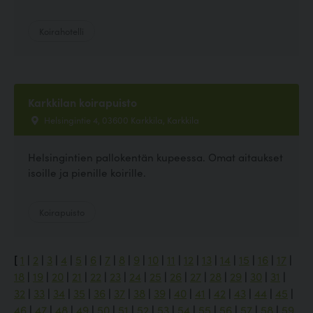
Koirahotelli
Karkkilan koirapuisto
Helsingintie 4, 03600 Karkkila, Karkkila
Helsingintien pallokentän kupeessa. Omat aitaukset
isoille ja pienille koirille.
Koirapuisto
[
1
|
2
|
3
|
4
|
5
|
6
|
7
|
8
|
9
|
10
|
11
|
12
|
13
|
14
|
15
|
16
|
17
|
18
|
19
|
20
|
21
|
22
|
23
|
24
|
25
|
26
|
27
|
28
|
29
|
30
|
31
|
32
|
33
|
34
|
35
|
36
|
37
|
38
|
39
|
40
|
41
|
42
|
43
|
44
|
45
|
46
|
47
|
48
|
49
|
50
|
51
|
52
|
53
|
54
|
55
|
56
|
57
|
58
|
59