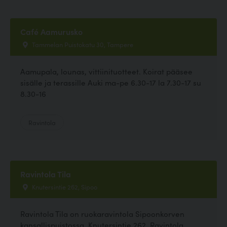
Café Aamurusko
Tammelan Puistokatu 30, Tampere
Aamupala, lounas, vittiinituotteet. Koirat pääsee
sisälle ja terassille Auki ma-pe 6.30-17 la 7.30-17 su
8.30-16
Ravintola
Ravintola Tila
Knutersintie 262, Sipoo
Ravintola Tila on ruokaravintola Sipoonkorven
kansallispuistossa, Knutersintie 262. Ravintola