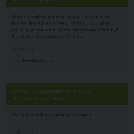
Hierontapaikka, jonne koirat ovat tervetulleita,
kunhan ilmoitat etukäteen. Omistajan corgi on
paikalla, jos muuta ei sovita. Hierontapalvelut myös
iltaisin ja viikonloppuisin: Osoite:...
5.00, 1 ääntä
Hyvinvointi ja hoitolat
La Tapería - Espanjalainen viinibaari
Uudenmaankatu 7, Helsinki
Koirat tervetulleita sisälle ja terassille.
Ravintola