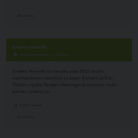
Ravintola
Kraken Helsinki
Hietaniemenkatu 2, Helsinki
Kraken Helsinki on kesäkuussa 2022 avattu
merihenkinen ravintola ja baari Kampin ja Etu-
Töölön rajalla. Kraken Helsingissä olemme myös
koirien ystäviä ja...
5.00, 1 ääntä
Ravintola