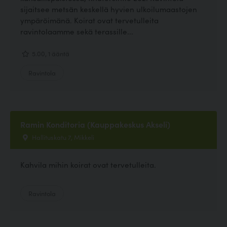
sijaitsee metsän keskellä hyvien ulkoilumaastojen
ympäröimänä. Koirat ovat tervetulleita
ravintolaamme sekä terassille...
5.00, 1 ääntä
Ravintola
Ramin Konditoria (Kauppakeskus Akseli)
Hallituskatu 7, Mikkeli
Kahvila mihin koirat ovat tervetulleita.
Ravintola