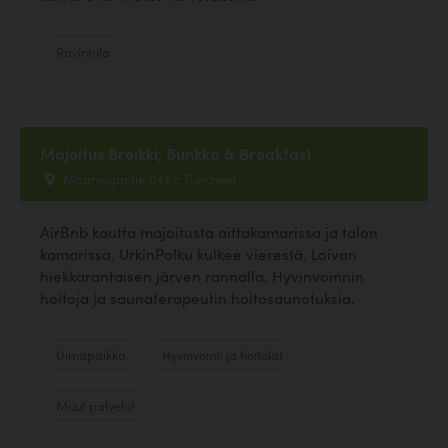
Ravintola
Majoitus Breikki, Bunkka & Breakfast
Maaningantie 1143 c, Pielavesi
AirBnb kautta majoitusta aittakamarissa ja talon
kamarissa. UrkinPolku kulkee vierestä. Loivan
hiekkarantaisen järven rannalla. Hyvinvoinnin
hoitoja ja saunaterapeutin hoitosaunotuksia.
Uimapaikka
Hyvinvointi ja hoitolat
Muut palvelut