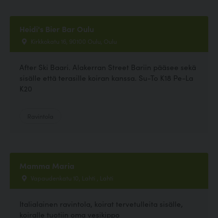
Heidi's Bier Bar Oulu
Kirkkokatu 16, 90100 Oulu, Oulu
After Ski Baari. Alakerran Street Bariin pääsee sekä
sisälle että terasille koiran kanssa. Su-To K18 Pe-La
K20
Ravintola
Mamma Maria
Vapaudenkatu 10, Lahti , Lahti
Italialainen ravintola, koirat tervetulleita sisälle,
koiralle tuotiin oma vesikippo