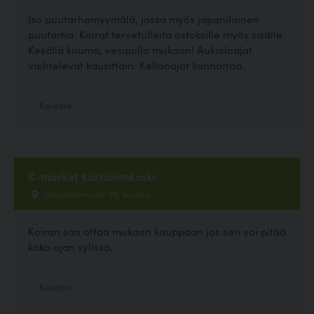
Iso puutarhamyymälä, jossa myös japanilainen
puutarha. Koirat tervetulleita ostoksille myös sisälle.
Kesällä kuuma, vesipullo mukaan! Aukioloajat
vaihtelevat kausittain. Kellonajat kannattaa...
Kauppa
K-market Kartanonkoski
Hagelstamintie 26, Vantaa
Koiran saa ottaa mukaan kauppaan jos sen voi pitää
koko ajan sylissä.
Kauppa