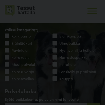
Valitse kategoria(t)
Koirapuisto
Eläinkauppa
Eläinlääkäri
Uimapaikka
Ravintola
Hyvinvointi ja hoitolat
Koirakoulu
Harrastuspaikka
Muut palvelut
Koirahotelli
Koirakuvaaja
Lenkkeily ja patikointi
Koirasovellus
Kauppa
Palveluhaku
Syötä paikkakunta, palvelun nimi tai osoite