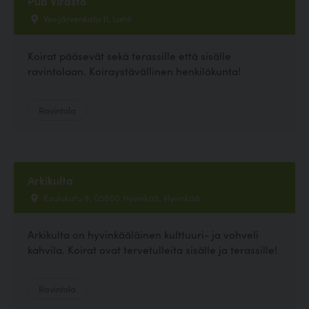
Pub Virasto
Vesijärvenkatu 11, Lahti
Koirat pääsevät sekä terassille että sisälle
ravintolaan. Koiraystävällinen henkilökunta!
Ravintola
Arkikulta
Koulukatu 8, 05800 Hyvinkää, Hyvinkää
Arkikulta on hyvinkääläinen kulttuuri- ja vohveli
kahvila. Koirat ovat tervetulleita sisälle ja terassille!
Ravintola