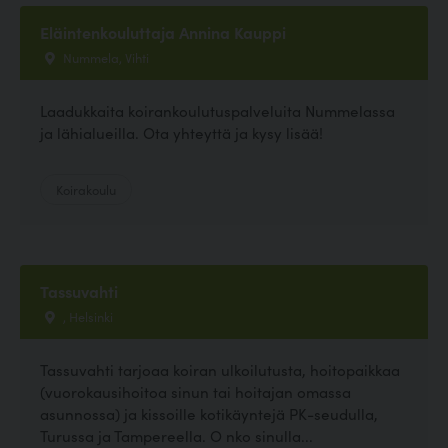
Eläintenkouluttaja Annina Kauppi
Nummela, Vihti
Laadukkaita koirankoulutuspalveluita Nummelassa
ja lähialueilla. Ota yhteyttä ja kysy lisää!
Koirakoulu
Tassuvahti
, Helsinki
Tassuvahti tarjoaa koiran ulkoilutusta, hoitopaikkaa
(vuorokausihoitoa sinun tai hoitajan omassa
asunnossa) ja kissoille kotikäyntejä PK-seudulla,
Turussa ja Tampereella. O nko sinulla...