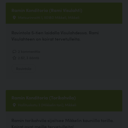
Ramin Konditoria (Rami Visulahti)
Metsurinraitti 1, 50180 Mikkeli, Mikkeli
Ravintola 5-tien laidalla Visulahdessa. Rami
Visulahteen on koirat tervetulleita.
2 kommenttia
2.67, 3 ääntä
Ravintola
Ramin Konditoria (Torikahvila)
Hallituskatu 3 (Mikkelin tori), Mikkeli
Ramin torikahvila sijaitsee Mikkelin kauniilla torilla.
Koirat ovat meille tervetulleita!