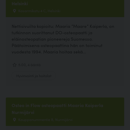
Helsinki
Kasarmikatu 4 C, Helsinki
Nettisivuilta kopioitu: Maaria ”Maare” Kaiperla, on
tutkinnon suorittanut DO-osteopaatti ja
eläinosteopatian pioneereja Suomessa.
Päätoimisena osteopaattina hän on toiminut
vuodesta 1994. Maaria hoitaa sekä...
5.00, 4 ääntä
Hyvinvointi ja hoitolat
Osteo in Flow osteopaatti Maaria Kaiperla
Nurmijärvi
Kauppanummentie 8, Nurmijärvi