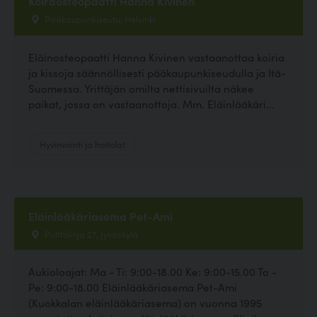
Koiraosteopaatti Hanna Kivinen
Pääkaupunkiseutu, Helsinki
Eläinosteopaatti Hanna Kivinen vastaanottaa koiria
ja kissoja säännöllisesti pääkaupunkiseudulla ja Itä-
Suomessa. Yrittäjän omilta nettisivuilta näkee
paikat, jossa on vastaanottoja. Mm. Eläinlääkäri...
Hyvinvointi ja hoitolat
Eläinlääkäriasema Pet-Ami
Polttolinja 27, Jyväskylä
Aukioloajat: Ma - Ti: 9:00-18.00 Ke: 9:00-15.00 To -
Pe: 9:00-18.00 Eläinlääkäriasema Pet-Ami
(Kuokkalan eläinlääkäriasema) on vuonna 1995