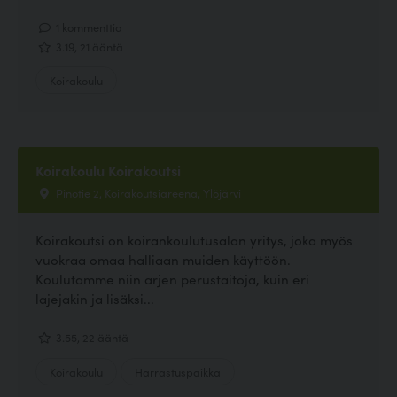
1 kommenttia
3.19, 21 ääntä
Koirakoulu
Koirakoulu Koirakoutsi
Pinotie 2, Koirakoutsiareena, Ylöjärvi
Koirakoutsi on koirankoulutusalan yritys, joka myös
vuokraa omaa halliaan muiden käyttöön.
Koulutamme niin arjen perustaitoja, kuin eri
lajejakin ja lisäksi...
3.55, 22 ääntä
Koirakoulu
Harrastuspaikka