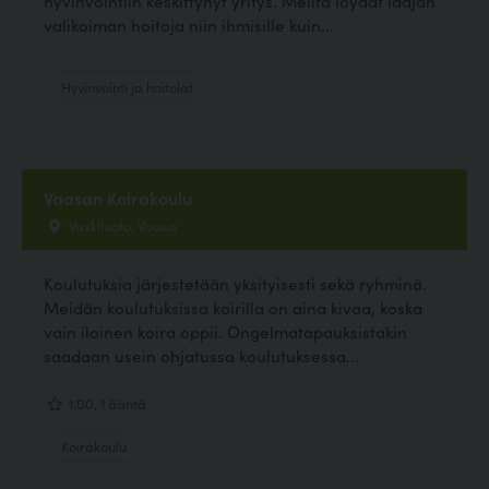
hyvinvointiin keskittynyt yritys. Meiltä löydät laajan
valikoiman hoitoja niin ihmisille kuin...
Hyvinvointi ja hoitolat
Vaasan Koirakoulu
Vaskiluoto, Vaasa
Koulutuksia järjestetään yksityisesti sekä ryhminä.
Meidän koulutuksissa koirilla on aina kivaa, koska
vain iloinen koira oppii. Ongelmatapauksistakin
saadaan usein ohjatussa koulutuksessa...
1.00, 1 ääntä
Koirakoulu