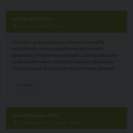
Koirakoulu NouHau
Kettusaarentie 38, Ilmajoki
Koulutus- ja kasvatusapua koiran omistajille
neljäntoista vuoden opaskoirakokemuksella
pääasiassa Pohjanmaan alueella. Toimipaikkamme
sijaitsee Munakkan kylässä Ilmajoella, Seinäjoen
läheisyydessä. Koulutuskertoja tarvitaan yleensä...
Koirakoulu
Lemmikkikeskus Viiksi
Kurkimäentie 1130, Kurkimäki, Kuopio