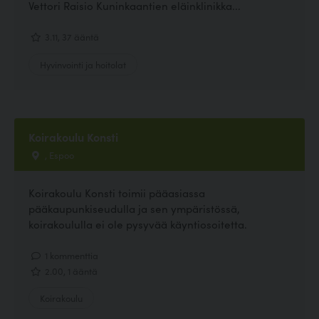
Vettori Raisio Kuninkaantien eläinklinikka...
3.11, 37 ääntä
Hyvinvointi ja hoitolat
Koirakoulu Konsti
, Espoo
Koirakoulu Konsti toimii pääasiassa
pääkaupunkiseudulla ja sen ympäristössä,
koirakoululla ei ole pysyvää käyntiosoitetta.
1 kommenttia
2.00, 1 ääntä
Koirakoulu