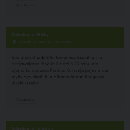
Koirakoulu
Koirakoulu Välkky
Hiittenkiukaantie 168, Harjavalta
Koulutukset pidetään lämpimissä sisätiloissa
Harjavallassa lähellä 2-tietä n.20 minuutin
ajomatkan päässä Porista. Kursseja järjestetään
myös Hyvinkäällä ja Hämeenlinnan Rengossa
ulkokursseina...
Koirakoulu
Koirakoulu Lunatan