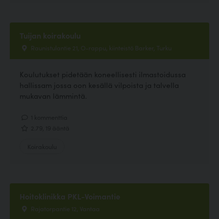
Tuijan koirakoulu
Raunistulantie 21, O-rappu, kiinteistö Barker, Turku
Koulutukset pidetään koneellisesti ilmastoidussa
hallissam jossa oon kesällä vilpoista ja talvella
mukavan lämmintä.
1 kommenttia
2.79, 19 ääntä
Koirakoulu
Hoitoklinikka PKL-Voimantie
Rajatorpantie 12, Vantaa