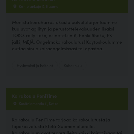
Kantolankuja 5, Rauma
Monista koiraharrastuksista palvelutarjontaamme
kuuluvat agilityn ja perustottelevaisuuden lisäksi
TOKO, rally-toko, esine-etsintä, henkilöhaku, PK-
jälki, MEJÄ. Ongelmakoirakoulutus! Käytöskoulumme
auttaa sinua koiraongelmissasi tai opastaa...
Hyvinvointi ja hoitolat
Koirakoulu
Koirakoulu PeniTime
Kesäniementie 11, Kotka
Koirakoulu PeniTime tarjoaa koirakoulutusta ja
tapakasvatusta Etelä-Suomen alueella.
Koirakouluun ovat tervetulleita kaikki koirat ikään tai