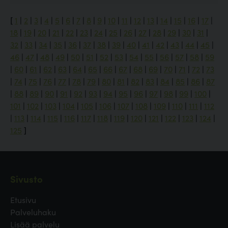
[
1
|
2
|
3
|
4
|
5
|
6
|
7
|
8
|
9
|
10
|
11
|
12
|
13
|
14
|
15
|
16
|
17
|
18
|
19
|
20
|
21
|
22
|
23
|
24
|
25
|
26
|
27
|
28
|
29
|
30
|
31
|
32
|
33
|
34
|
35
|
36
|
37
|
38
|
39
|
40
|
41
|
42
|
43
|
44
|
45
|
46
|
47
|
48
|
49
|
50
|
51
|
52
|
53
|
54
|
55
|
56
|
57
|
58
|
59
|
60
|
61
|
62
|
63
|
64
|
65
|
66
|
67
|
68
|
69
|
70
|
71
|
72
|
73
|
74
|
75
|
76
|
77
|
78
|
79
|
80
|
81
|
82
|
83
|
84
|
85
|
86
|
87
|
88
|
89
|
90
|
91
|
92
|
93
|
94
|
95
|
96
|
97
|
98
|
99
|
100
|
101
|
102
|
103
|
104
|
105
|
106
|
107
|
108
|
109
|
110
|
111
|
112
|
113
|
114
|
115
|
116
|
117
|
118
|
119
|
120
|
121
|
122
|
123
|
124
|
125
]
Sivusto
Etusivu
Palveluhaku
Lisää palvelu