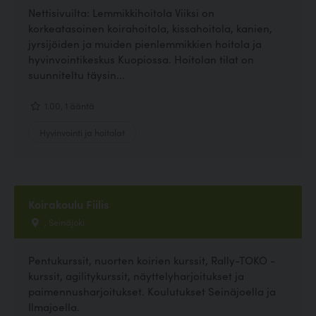
Nettisivuilta: Lemmikkihoitola Viiksi on
korkeatasoinen koirahoitola, kissahoitola, kanien,
jyrsijöiden ja muiden pienlemmikkien hoitola ja
hyvinvointikeskus Kuopiossa. Hoitolan tilat on
suunniteltu täysin...
1.00, 1 ääntä
Hyvinvointi ja hoitolat
Koirakoulu Fiilis
, Seinäjoki
Pentukurssit, nuorten koirien kurssit, Rally-TOKO -
kurssit, agilitykurssit, näyttelyharjoitukset ja
paimennusharjoitukset. Koulutukset Seinäjoella ja
Ilmajoella.