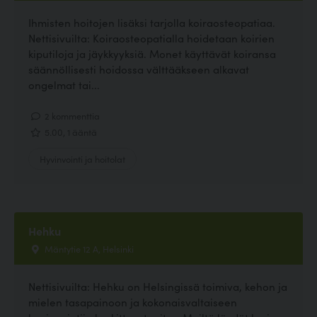
Ihmisten hoitojen lisäksi tarjolla koiraosteopatiaa.
Nettisivuilta: Koiraosteopatialla hoidetaan koirien
kiputiloja ja jäykkyyksiä. Monet käyttävät koiransa
säännöllisesti hoidossa välttääkseen alkavat
ongelmat tai...
2 kommenttia
5.00, 1 ääntä
Hyvinvointi ja hoitolat
Hehku
Mäntytie 12 A, Helsinki
Nettisivuilta: Hehku on Helsingissä toimiva, kehon ja
mielen tasapainoon ja kokonaisvaltaiseen