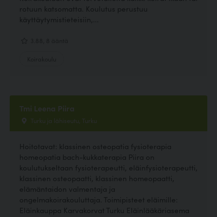
rotuun katsomatta. Koulutus perustuu
käyttäytymistieteisiin,...
3.88, 8 ääntä
Koirakoulu
Tmi Leena Piira
Turku ja lähiseutu, Turku
Hoitotavat: klassinen osteopatia fysioterapia
homeopatia bach-kukkaterapia Piira on
koulutukseltaan fysioterapeutti, eläinfysioterapeutti,
klassinen osteopaatti, klassinen homeopaatti,
elämäntaidon valmentaja ja
ongelmakoirakouluttaja. Toimipisteet eläimille:
Eläinkauppa Karvakorvat Turku Eläinlääkäriasema