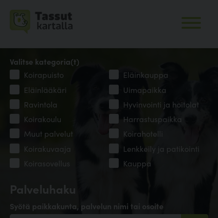
Valitse kategoria(t)
Koirapuisto
Eläinkauppa
Eläinlääkäri
Uimapaikka
Ravintola
Hyvinvointi ja hoitolat
Koirakoulu
Harrastuspaikka
Muut palvelut
Koirahotelli
Koirakuvaaja
Lenkkeily ja patikointi
Koirasovellus
Kauppa
Palveluhaku
Syötä paikkakunta, palvelun nimi tai osoite