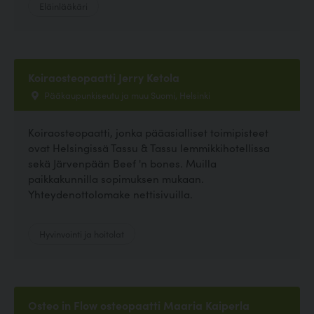
Eläinlääkäri
Koiraosteopaatti Jerry Ketola
Pääkaupunkiseutu ja muu Suomi, Helsinki
Koiraosteopaatti, jonka pääasialliset toimipisteet
ovat Helsingissä Tassu & Tassu lemmikkihotellissa
sekä Järvenpään Beef 'n bones. Muilla
paikkakunnilla sopimuksen mukaan.
Yhteydenottolomake nettisivuilla.
Hyvinvointi ja hoitolat
Osteo in Flow osteopaatti Maaria Kaiperla