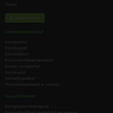
Tietoa
Evästeasetukset
Lemmikkipalvelut
Koirapuistot
Eläinkaupat
Eläinlääkärit
Koiraystävälliset ravintolat
Koirien uimapaikat
Koirakoulut
Harrastuspaikat
Hyvinvointipalvelut ja hoitolat
Suosituimmat
Koirapuistot Helsingissä
Koiraystävälliset ravaintolat Helsingissä