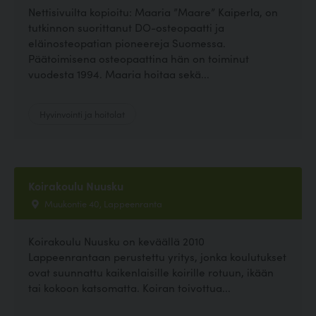
Nettisivuilta kopioitu: Maaria ”Maare” Kaiperla, on
tutkinnon suorittanut DO-osteopaatti ja
eläinosteopatian pioneereja Suomessa.
Päätoimisena osteopaattina hän on toiminut
vuodesta 1994. Maaria hoitaa sekä...
Hyvinvointi ja hoitolat
Koirakoulu Nuusku
Muukontie 40, Lappeenranta
Koirakoulu Nuusku on keväällä 2010
Lappeenrantaan perustettu yritys, jonka koulutukset
ovat suunnattu kaikenlaisille koirille rotuun, ikään
tai kokoon katsomatta. Koiran toivottua...