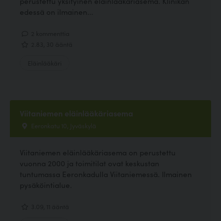
perustettu yksityinen eläinlääkäriasema. Klinikan
edessä on ilmainen...
2 kommenttia
2.83, 30 ääntä
Eläinlääkäri
Viitaniemen eläinlääkäriasema
Eeronkatu 10, Jyväskylä
Viitaniemen eläinlääkäriasema on perustettu
vuonna 2000 ja toimitilat ovat keskustan
tuntumassa Eeronkadulla Viitaniemessä. Ilmainen
pysäköintialue.
3.09, 11 ääntä