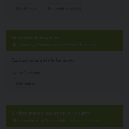
Eläinlääkäri
Hyvinvointi ja hoitolat
Gesterbyn koirapuisto
Gesterby, ei tarkkaa katuosoitetta, Kirkkonummi
Tällä palvelulla ei ole kuvausta.
2.00, 4 ääntä
Koirapuisto
Kirkkonummen keskustan koirapuisto
Nummitie, ei tarkkaa osoitetta tiedossa, Kirkkonummi