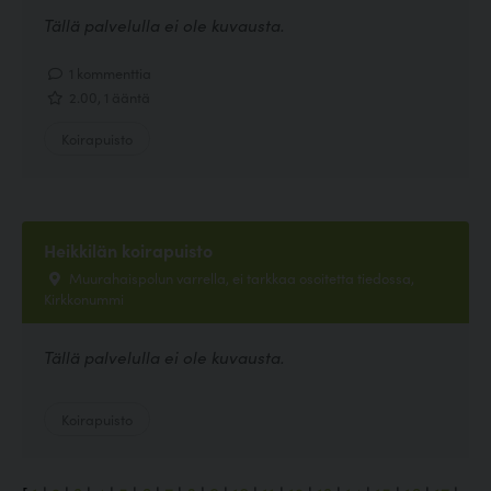
Tällä palvelulla ei ole kuvausta.
1 kommenttia
2.00, 1 ääntä
Koirapuisto
Heikkilän koirapuisto
Muurahaispolun varrella, ei tarkkaa osoitetta tiedossa,
Kirkkonummi
Tällä palvelulla ei ole kuvausta.
Koirapuisto