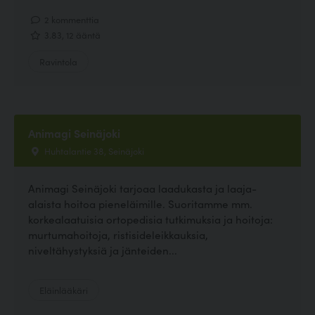
2 kommenttia
3.83, 12 ääntä
Ravintola
Animagi Seinäjoki
Huhtalantie 38, Seinäjoki
Animagi Seinäjoki tarjoaa laadukasta ja laaja-
alaista hoitoa pieneläimille. Suoritamme mm.
korkealaatuisia ortopedisia tutkimuksia ja hoitoja:
murtumahoitoja, ristisideleikkauksia,
niveltähystyksiä ja jänteiden...
Eläinlääkäri