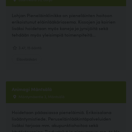
Lohjan Pieneläinklinikka on pieneläinten hoitoon
erikoistunut eläinlääkäriasema. Kissojen ja koirien
lisäksi hoidetaan myös kaneja ja jyrsijöitä sekä
tehdään myös yleisimpiä toimenpiteitä...
3.47, 15 ääntä
Eläinlääkäri
Animagi Mäntsälä
Mäntymäentie 3, Mäntsälä
Hoidetaan pääasiassa pieneläimiä. Erikoisalana
lisääntymistiede. Peruseläinlääkintäpalveluiden
lisäksi tarjoaa mm. akupunktiohoitoa sekä
käytösterapiaa. Tiedustelut ja ajanvaraus: ma–to klo