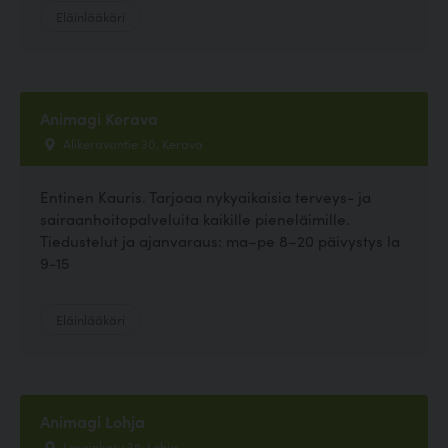
Eläinlääkäri
Animagi Kerava
Alikeravantie 30, Kerava
Entinen Kauris. Tarjoaa nykyaikaisia terveys- ja
sairaanhoitopalveluita kaikille pieneläimille.
Tiedustelut ja ajanvaraus: ma–pe 8–20 päivystys la
9-15
Eläinlääkäri
Animagi Lohja
Laurinkatu 35, Lohja