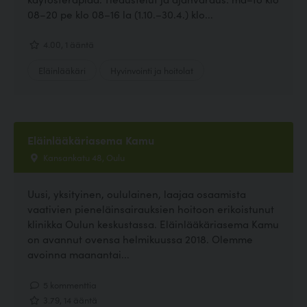
08–20 pe klo 08–16 la (1.10.–30.4.) klo...
4.00, 1 ääntä
Eläinlääkäri
Hyvinvointi ja hoitolat
Eläinlääkäriasema Kamu
Kansankatu 48, Oulu
Uusi, yksityinen, oululainen, laajaa osaamista
vaativien pieneläinsairauksien hoitoon erikoistunut
klinikka Oulun keskustassa. Eläinlääkäriasema Kamu
on avannut ovensa helmikuussa 2018. Olemme
avoinna maanantai...
5 kommenttia
3.79, 14 ääntä