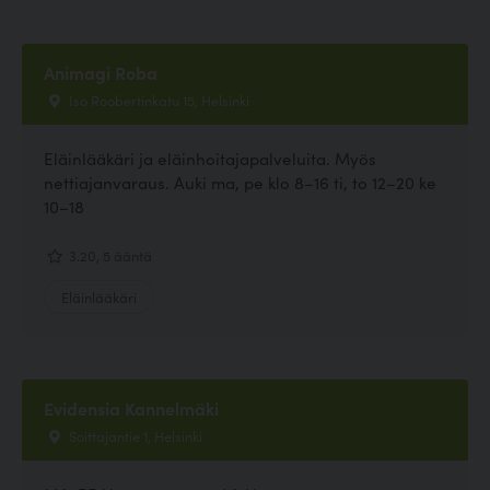
Animagi Roba
Iso Roobertinkatu 15, Helsinki
Eläinlääkäri ja eläinhoitajapalveluita. Myös
nettiajanvaraus. Auki ma, pe klo 8–16 ti, to 12–20 ke
10–18
3.20, 5 ääntä
Eläinlääkäri
Evidensia Kannelmäki
Soittajantie 1, Helsinki