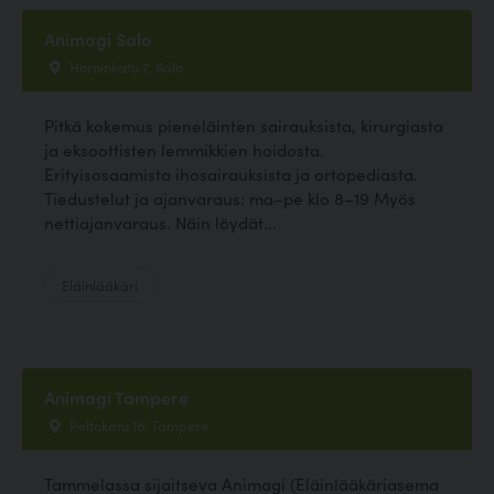
Animagi Salo
Horninkatu 7, Salo
Pitkä kokemus pieneläinten sairauksista, kirurgiasta
ja eksoottisten lemmikkien hoidosta.
Erityisosaamista ihosairauksista ja ortopediasta.
Tiedustelut ja ajanvaraus: ma–pe klo 8–19 Myös
nettiajanvaraus. Näin löydät...
Eläinlääkäri
Animagi Tampere
Peltokatu 16, Tampere
Tammelassa sijaitseva Animagi (Eläinlääkäriasema