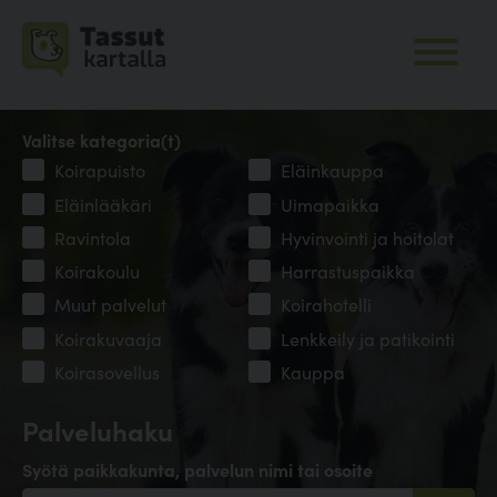
Valitse kategoria(t)
Koirapuisto
Eläinkauppa
Eläinlääkäri
Uimapaikka
Ravintola
Hyvinvointi ja hoitolat
Koirakoulu
Harrastuspaikka
Muut palvelut
Koirahotelli
Koirakuvaaja
Lenkkeily ja patikointi
Koirasovellus
Kauppa
Palveluhaku
Syötä paikkakunta, palvelun nimi tai osoite