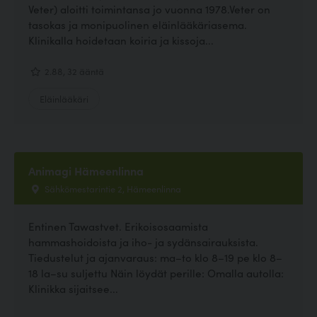
Veter) aloitti toimintansa jo vuonna 1978.Veter on
tasokas ja monipuolinen eläinlääkäriasema.
Klinikalla hoidetaan koiria ja kissoja...
2.88, 32 ääntä
Eläinlääkäri
Animagi Hämeenlinna
Sähkömestarintie 2, Hämeenlinna
Entinen Tawastvet. Erikoisosaamista
hammashoidoista ja iho- ja sydänsairauksista.
Tiedustelut ja ajanvaraus: ma–to klo 8–19 pe klo 8–
18 la–su suljettu Näin löydät perille: Omalla autolla:
Klinikka sijaitsee...