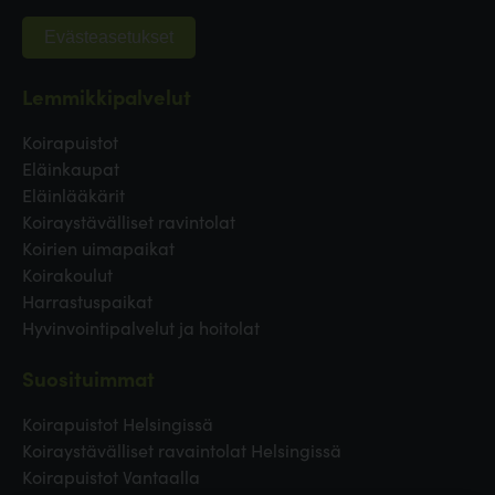
Evästeasetukset
Lemmikkipalvelut
Koirapuistot
Eläinkaupat
Eläinlääkärit
Koiraystävälliset ravintolat
Koirien uimapaikat
Koirakoulut
Harrastuspaikat
Hyvinvointipalvelut ja hoitolat
Suosituimmat
Koirapuistot Helsingissä
Koiraystävälliset ravaintolat Helsingissä
Koirapuistot Vantaalla