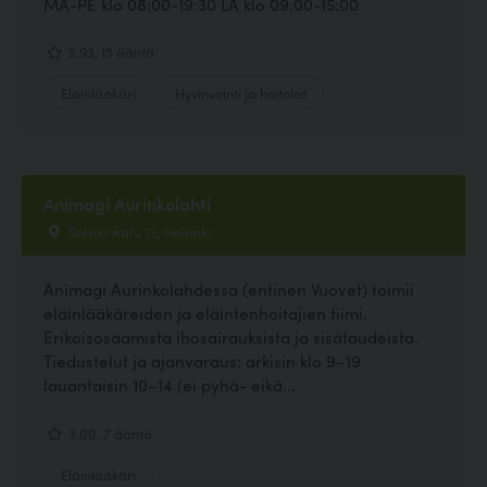
MA-PE klo 08:00-19:30 LA klo 09:00-15:00
2.93, 15 ääntä
Eläinlääkäri
Hyvinvointi ja hoitolat
Animagi Aurinkolahti
Solvikinkatu 13, Helsinki
Animagi Aurinkolahdessa (entinen Vuovet) toimii
eläinlääkäreiden ja eläintenhoitajien tiimi.
Erikoisosaamista ihosairauksista ja sisätaudeista.
Tiedustelut ja ajanvaraus: arkisin klo 9–19
lauantaisin 10–14 (ei pyhä- eikä...
3.00, 7 ääntä
Eläinlääkäri