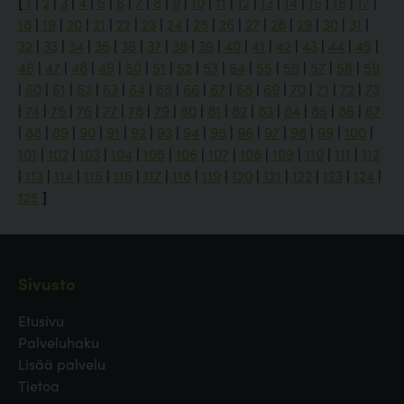
[
1
|
2
|
3
|
4
|
5
|
6
|
7
|
8
|
9
|
10
|
11
|
12
|
13
|
14
|
15
|
16
|
17
|
18
|
19
|
20
|
21
|
22
|
23
|
24
|
25
|
26
|
27
|
28
|
29
|
30
|
31
|
32
|
33
|
34
|
35
|
36
|
37
|
38
|
39
|
40
|
41
|
42
|
43
|
44
|
45
|
46
|
47
|
48
|
49
|
50
|
51
|
52
|
53
|
54
|
55
|
56
|
57
|
58
|
59
|
60
|
61
|
62
|
63
|
64
|
65
|
66
|
67
|
68
|
69
|
70
|
71
|
72
|
73
|
74
|
75
|
76
|
77
|
78
|
79
|
80
|
81
|
82
|
83
|
84
|
85
|
86
|
87
|
88
|
89
|
90
|
91
|
92
|
93
|
94
|
95
|
96
|
97
|
98
|
99
|
100
|
101
|
102
|
103
|
104
|
105
|
106
|
107
|
108
|
109
|
110
|
111
|
112
|
113
|
114
|
115
|
116
|
117
|
118
|
119
|
120
|
121
|
122
|
123
|
124
|
125
]
Sivusto
Etusivu
Palveluhaku
Lisää palvelu
Tietoa