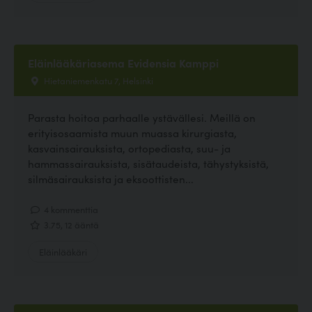
Eläinlääkäriasema Evidensia Kamppi
Hietaniemenkatu 7, Helsinki
Parasta hoitoa parhaalle ystävällesi. Meillä on
erityisosaamista muun muassa kirurgiasta,
kasvainsairauksista, ortopediasta, suu- ja
hammassairauksista, sisätaudeista, tähystyksistä,
silmäsairauksista ja eksoottisten...
4 kommenttia
3.75, 12 ääntä
Eläinlääkäri