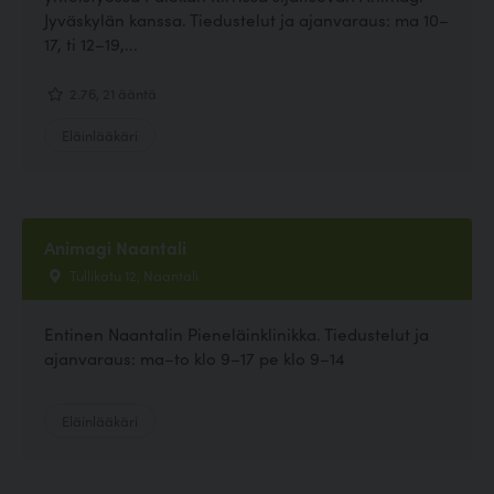
Jyväskylän kanssa. Tiedustelut ja ajanvaraus: ma 10–
17, ti 12–19,...
2.76, 21 ääntä
Eläinlääkäri
Animagi Naantali
Tullikatu 12, Naantali
Entinen Naantalin Pieneläinklinikka. Tiedustelut ja
ajanvaraus: ma–to klo 9–17 pe klo 9–14
Eläinlääkäri