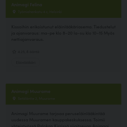
Animagi Felina
Työmiehenkatu 4 c, Helsinki
Kissoihin erikoistunut eläinlääkäriasema. Tiedustelut
ja ajanvaraus: ma–pe klo 8–20 la–su klo 10–15 Myös
nettiajanvaraus.
4.25, 8 ääntä
Eläinlääkäri
Animagi Muurame
Setäläntie 2, Muurame
Animagi Muurame tarjoaa peruseläinlääkintää
uudessa Muuramen kauppakeskuksessa. Toimii
yhteistyössä Palokan Kirrissä sijaitsevan Animagi