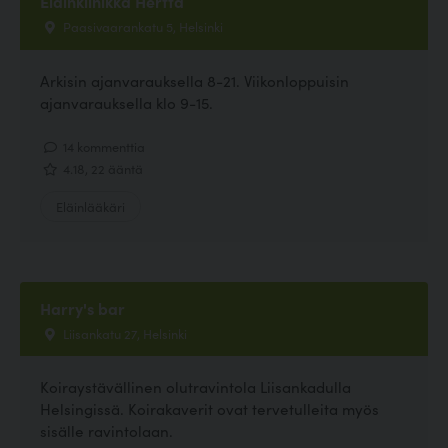
Eläinklinikka Hertta
Paasivaarankatu 5, Helsinki
Arkisin ajanvarauksella 8-21. Viikonloppuisin
ajanvarauksella klo 9-15.
14 kommenttia
4.18, 22 ääntä
Eläinlääkäri
Harry's bar
Liisankatu 27, Helsinki
Koiraystävällinen olutravintola Liisankadulla
Helsingissä. Koirakaverit ovat tervetulleita myös
sisälle ravintolaan.