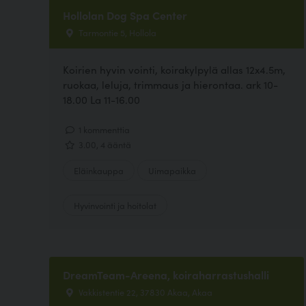
Hollolan Dog Spa Center
Tarmontie 5, Hollola
Koirien hyvin vointi, koirakylpylä allas 12x4.5m,
ruokaa, leluja, trimmaus ja hierontaa. ark 10-
18.00 La 11-16.00
1 kommenttia
3.00, 4 ääntä
Eläinkauppa
Uimapaikka
Hyvinvointi ja hoitolat
DreamTeam-Areena, koiraharrastushalli
Vakkistentie 22, 37830 Akaa, Akaa