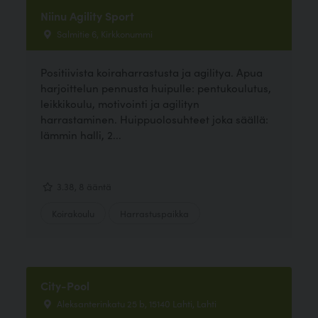
Niinu Agility Sport
Salmitie 6, Kirkkonummi
Positiivista koiraharrastusta ja agilitya. Apua
harjoittelun pennusta huipulle: pentukoulutus,
leikkikoulu, motivointi ja agilityn
harrastaminen. Huippuolosuhteet joka säällä:
lämmin halli, 2...
3.38, 8 ääntä
Koirakoulu
Harrastuspaikka
City-Pool
Aleksanterinkatu 25 b, 15140 Lahti, Lahti