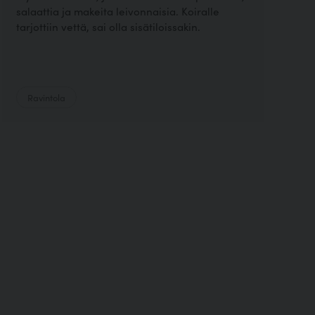
salaattia ja makeita leivonnaisia. Koiralle
tarjottiin vettä, sai olla sisätiloissakin.
Ravintola