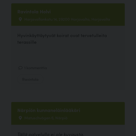
Ravintola Holvi
Harjavallankatu 14, 29200 Harjavalta, Harjavalta
Hyvinkäyttäytyvät koirat ovat tervetulleita
terassille
1 kommenttia
Ravintola
Närpiön kunnaneläinlääkäri
Matuschvägen 6, Närpiö
Tällä palvelulla ei ole kuvausta.