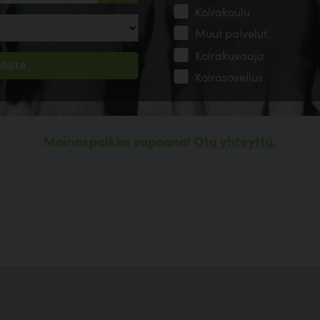
Koirakoulu
Muut palvelut
Koirakuvaaja
Koirasovellus
Mainospaikka vapaana!
Ota yhteyttä.