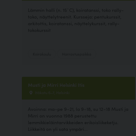
Lämmin halli (n. 15`C), koiratanssi, toko rally-
toko, näyttelytreenit. Kursseja: pentukurssit,
arkitottis, koiratanssi, näyttelykurssit, rally-
tokokurssit
Koirakoulu
Harrastuspaikka
Musti ja Mirri Helsinki Itis
Itäkatu 6–7, Helsinki
Avoinna: ma–pe 9–21, la 9–18, su 12–18 Musti ja
Mirri on vuonna 1988 perustettu
lemmikkieläintarvikkeiden erikoisliikeketju.
Liikkeitä on yli sata ympäri...