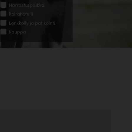
Harrastuspaikka
Koirahotelli
Lenkkeily ja patikointi
Kauppa