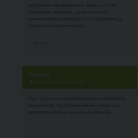
viihtymään terassillemme. Rosso on tuttu
italialainen klassikko, jonka rennosta
tunnelmasta suomalaiset ovat nauttineet jo
viidellä vuosikymmenellä....
Ravintola
Tassutalo
Ali-Maisalantie 3, Mäntsälä
Pieni ja kotoisa eläinlääkäriasema Mäntsälän
keskustassa. Meillä lemmikkiäsi hoidetaan
ammattitaidolla ja suurella sydämellä.