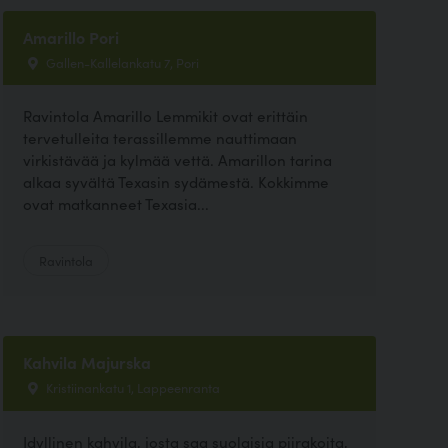
Amarillo Pori
Gallen-Kallelankatu 7, Pori
Ravintola Amarillo Lemmikit ovat erittäin
tervetulleita terassillemme nauttimaan
virkistävää ja kylmää vettä. Amarillon tarina
alkaa syvältä Texasin sydämestä. Kokkimme
ovat matkanneet Texasia...
Ravintola
Kahvila Majurska
Kristiinankatu 1, Lappeenranta
Idyllinen kahvila, josta saa suolaisia piirakoita,