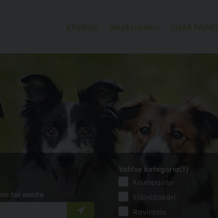
ETUSIVU
PALVELUHAKU
LISÄÄ PALVE
Valitse kategoria(t)
Koirapuisto
mi tai osoite
Eläinlääkäri
Ravintola