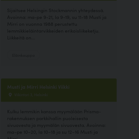
Sijaitsee Helsingin Stockmannin yhteydessä.
Avoinna: ma-pe 9-21, la 9-19, su 11-18 Musti ja
Mirri on vuonna 1988 perustettu
lemmikkieläintarvikkeiden erikoisliikeketju.
Liikkeitä on...
Eläinkauppa
Musti ja Mirri Helsinki Viikki
Viikintori 3, Helsinki
Kulku lemmikin kanssa myymälään Prisma-
rakennuksen parkkihallin puoleisesta
sivuovesta ja myymälän sivuovesta. Avoinna:
ma–pe 10–20, la 10–18 ja su 12–16 Musti ja
Mirri...