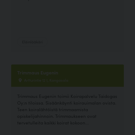
Eläinlääkäri
Trimmaus Eugenin
Artturintie 12 I, Kangasala
Trimmaus Eugenin toimii Koirapalvelu Taidogas
Oy:n tiloissa. Sisäänkäynti koirauimalan ovista.
Teen koiralähtöistä trimmaamista
opiskelijahinnoin. Trimmaukseen ovat
tervetulleita kaikki koirat kokoon...