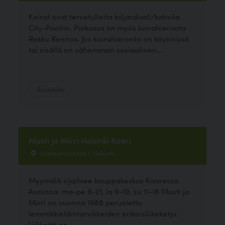
Koirat ovat tervetulleita biljardisali/kahvila
City-Pooliin. Paikassa on myös koirahieronta
Rekku Rennox. Jos koirahieronta on käynnissä
tai sisällä on vähemman sosiaalinen...
Ravintola
Musti ja Mirri Helsinki Kaari
Kantelettarentie 1, Helsinki
Myymälä sijaitsee kauppakeskus Kaaressa.
Avoinna: ma-pe 9-21, la 9-19, su 11-18 Musti ja
Mirri on vuonna 1988 perustettu
lemmikkieläintarvikkeiden erikoisliikeketju.
Liikkeitä on...