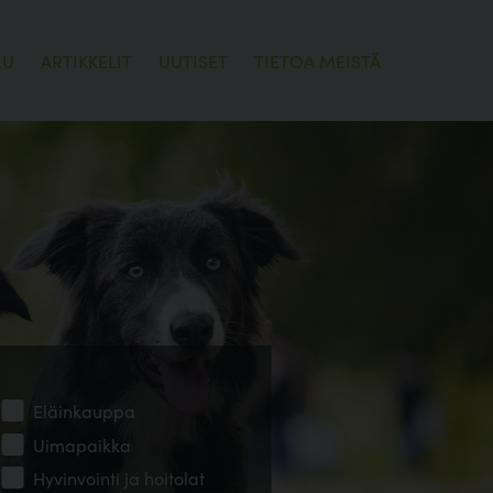
LU
ARTIKKELIT
UUTISET
TIETOA MEISTÄ
Eläinkauppa
Uimapaikka
Hyvinvointi ja hoitolat