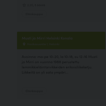
2.20, 5 ääntä
Eläinkauppa
Musti ja Mirri Helsinki Konala
Hankasuontie 1, Helsinki
Avoinna: ma-pe 10-20, la 10-18, su 12-16 Musti
ja Mirri on vuonna 1988 perustettu
lemmikkieläintarvikkeiden erikoisliikeketju.
Liikkeitä on yli sata ympäri...
Eläinkauppa