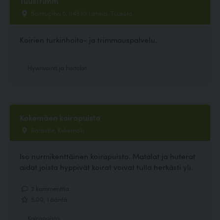
TuusTrimm
Sointupiha 5, 04330 Lahela, Tuusula
Koirien turkinhoito- ja trimmauspalvelu.
Hyvinvointi ja hoitolat
Kokemäen koirapuisto
Ratastie, Kokemäki
Iso nurmikenttäinen koirapuisto. Matalat ja huterat
aidat joista hyppivät koirat voivat tulla herkästi yli.
2 kommenttia
5.00, 1 ääntä
Koirapuisto