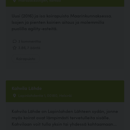
Uusi (2016) ja iso koirapuisto Maarinkunnaksessa.
Isojen ja pienten koirien aitaus ja molemmilla
puolilla agility-esteitä.
3 kommenttia
3.86, 7 ääntä
Koirapuisto
Kahvila Lähde
Lapinlahdentie 1, 00180, Helsinki
Kahvila Lähde on Lapinlahden Lähteen sydän, jonne
myös koirat ovat lämpimästi tervetulleita sisälle.
Kahvilaan voit tulla yksin tai yhdessä kohtaamaan...