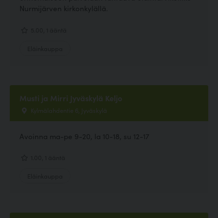
Nurmijärven kirkonkylällä.
5.00, 1 ääntä
Eläinkauppa
Musti ja Mirri Jyväskylä Keljo
Kylmälahdentie 6, Jyväskylä
Avoinna ma-pe 9-20, la 10-18, su 12-17
1.00, 1 ääntä
Eläinkauppa