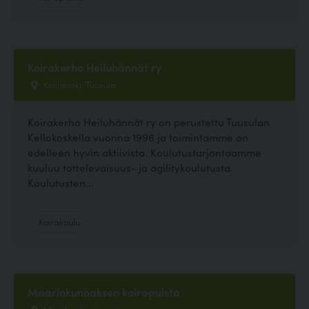
Koirakerho Heiluhännät ry
Kellokoski, Tuusula
Koirakerho Heiluhännät ry on perustettu Tuusulan
Kellokoskella vuonna 1996 ja toimintamme on
edelleen hyvin aktiivista. Koulutustarjontaamme
kuuluu tottelevaisuus- ja agilitykoulutusta.
Koulutusten...
Koirakoulu
Maarinkunnaksen koirapuisto
Marsbacksstigen, Vantaa