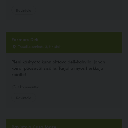
Ravintola
Farmors Deli
Topeliuksenkatu 3, Helsinki
Pieni käsityötä kunnioittava deli-kahvila, johon
koirat pääsevät sisälle. Tarjolla myös herkkuja
koirille!
1 kommenttia
Ravintola
Ravintola Casa Mare