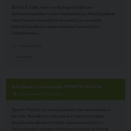
Bistro & Café Ivalo on koiraystävällinen
kohtaamispaikka Ivalon keskustassa. Meillä pääset
nauttimaan herkullista lounasta ja runsasta
päivällisbuffetia maanantaista lauantaihin.
Listaltamme...
2 kommenttia
Ravintola
Koirakoulu/koirauimala SPORTTI HURTTA
Linnanpajantie 7, Helsinki
Sportti Hurtta on monipuolinen harrastuskeskus
koirille. Koirakoulu tarjoaa eri harrastuslajien
koulutusta alkeisryhmistä valmennusryhmiin.
Koirauimala tarjoaa omatoimista sekä ohjattua