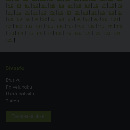
|
60
|
61
|
62
|
63
|
64
|
65
|
66
|
67
|
68
|
69
|
70
|
71
|
72
|
73
|
74
|
75
|
76
|
77
|
78
|
79
|
80
|
81
|
82
|
83
|
84
|
85
|
86
|
87
|
88
|
89
|
90
|
91
|
92
|
93
|
94
|
95
|
96
|
97
|
98
|
99
|
100
|
101
|
102
|
103
|
104
|
105
|
106
|
107
|
108
|
109
|
110
|
111
|
112
|
113
|
114
|
115
|
116
|
117
|
118
|
119
|
120
|
121
|
122
|
123
|
124
|
125
]
Sivusto
Etusivu
Palveluhaku
Lisää palvelu
Tietoa
Evästeasetukset