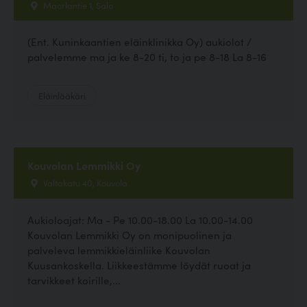
Maorlantie 1, Salo
(Ent. Kuninkaantien eläinklinikka Oy) aukiolot /
palvelemme ma ja ke 8-20 ti, to ja pe 8-18 La 8-16
Eläinlääkäri
Kouvolan Lemmikki Oy
Valtakatu 40, Kouvola
Aukioloajat: Ma - Pe 10.00-18.00 La 10.00-14.00
Kouvolan Lemmikki Oy on monipuolinen ja
palveleva lemmikkieläinliike Kouvolan
Kuusankoskella. Liikkeestämme löydät ruoat ja
tarvikkeet koirille,...