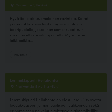
Gyldenintie 6, Helsinki
Hyvä italialais-suomalainen ravintola. Koirat
pääsevät terassin lisäksi myös ravintolan
baaripuolelle, jossa ihan samat ruoat kuin
varsinaisella ravintolapuolella. Myös lasten
leikkipaikka...
Ravintola
Lemmikkipuoti Heiluhäntä
Pratikankuja 13 A 2, Nurmijärvi
Lemmikkipuoti Heiluhäntä on elokuussa 2005 avattu
laadukkaaseen ja monipuoliseen valikoimaan sekä
erinomaiseen palveluun tähtäävä eläintarvikeliike