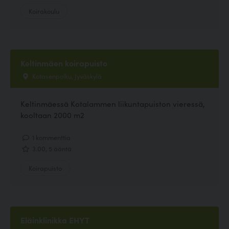
Koirakoulu
Keltinmäen koirapuisto
Kotasenpolku, Jyväskylä
Keltinmäessä Kotalammen liikuntapuiston vieressä,
kooltaan 2000 m2
1 kommenttia
3.00, 5 ääntä
Koirapuisto
Eläinklinikka EHYT