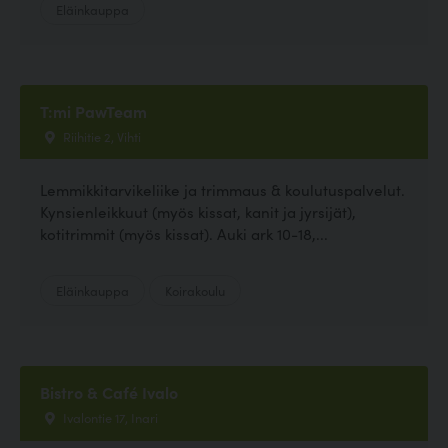
Eläinkauppa
T:mi PawTeam
Riihitie 2, Vihti
Lemmikkitarvikeliike ja trimmaus & koulutuspalvelut.
Kynsienleikkuut (myös kissat, kanit ja jyrsijät),
kotitrimmit (myös kissat). Auki ark 10-18,...
Eläinkauppa
Koirakoulu
Bistro & Café Ivalo
Ivalontie 17, Inari