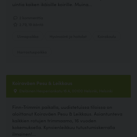
uintia kaiken ikäisille koirille. Muina...
2 kommenttia
2.79, 19 ääntä
Uimapaikka
Hyvinvointi ja hoitolat
Koirakoulu
Harrastuspaikka
Koiraväen Pesu & Leikkaus
Eteläinen Hesperiankatu 16 A, 00100 Helsinki, Helsinki
Finn-Trimmin paikalla, uudistetuissa tiloissa on
aloittanut Koiraväen Pesu & Leikkaus. Asiantunteva
kaikkien rotujen trimmaamo, 16 vuoden
kokemuksella. Kynsienleikkuu tutustumiskerralla
ilmainen!...