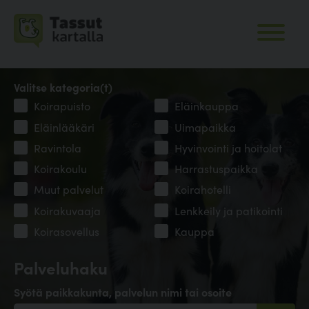
Valitse kategoria(t)
Koirapuisto
Eläinkauppa
Eläinlääkäri
Uimapaikka
Ravintola
Hyvinvointi ja hoitolat
Koirakoulu
Harrastuspaikka
Muut palvelut
Koirahotelli
Koirakuvaaja
Lenkkeily ja patikointi
Koirasovellus
Kauppa
Palveluhaku
Syötä paikkakunta, palvelun nimi tai osoite