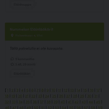
Eläinkauppa
Nummelan Eläinlääkärit
Pisteenkaari 4, Vihti
Tällä palvelulla ei ole kuvausta.
5 kommenttia
3.48, 29 ääntä
Eläinlääkäri
[
1
|
2
|
3
|
4
|
5
|
6
|
7
|
8
|
9
|
10
|
11
|
12
|
13
|
14
|
15
|
16
|
17
|
18
|
19
|
20
|
21
|
22
|
23
|
24
|
25
|
26
|
27
|
28
|
29
|
30
|
31
|
32
|
33
|
34
|
35
|
36
|
37
|
38
|
39
|
40
|
41
|
42
|
43
|
44
|
45
|
46
|
47
|
48
|
49
|
50
|
51
|
52
|
53
|
54
|
55
|
56
|
57
|
58
|
59