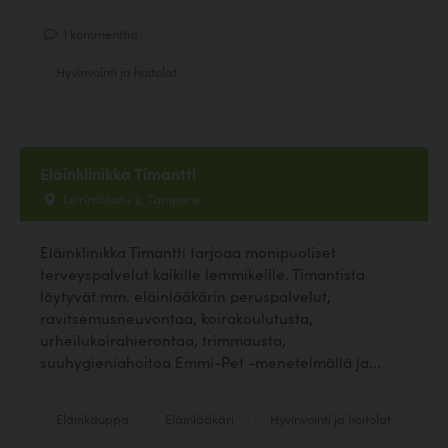
1 kommenttia
Hyvinvointi ja hoitolat
Eläinklinikka Timantti
Leirintäkatu 2, Tampere
Eläinklinikka Timantti tarjoaa monipuoliset
terveyspalvelut kaikille lemmikeille. Timantista
löytyvät mm. eläinlääkärin peruspalvelut,
ravitsemusneuvontaa, koirakoulutusta,
urheilukoirahierontaa, trimmausta,
suuhygieniahoitoa Emmi-Pet -menetelmällä ja...
Eläinkauppa
Eläinlääkäri
Hyvinvointi ja hoitolat