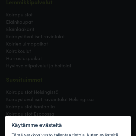
Lemmikkipalvelut
Koirapuistot
Eläinkaupat
Eläinlääkärit
Koiraystävälliset ravintolat
Koirien uimapaikat
Koirakoulut
Harrastuspaikat
Hyvinvointipalvelut ja hoitolat
Suosituimmat
Koirapuistot Helsingissä
Koiraystävälliset ravaintolat Helsingissä
Koirapuistot Vantaalla
Koirapuistot Espoossa
Koirapuistot Turussa
Käytämme evästeitä
Eläinlääkäri Helsingissä
Koirapuistot Tampereella
Tämä verkkosivusto tallentaa tietoja, kuten evästeitä,