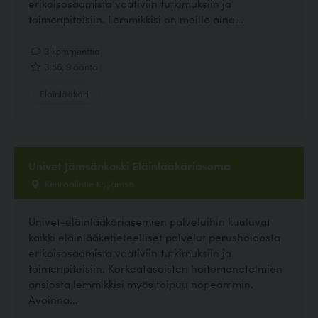
erikoisosaamista vaativiin tutkimuksiin ja
toimenpiteisiin. Lemmikkisi on meille aina...
3 kommenttia
3.56, 9 ääntä
Eläinlääkäri
Univet Jämsänkoski Eläinlääkäriasema
Kenraalintie 12, Jämsä
Univet-eläinlääkäriasemien palveluihin kuuluvat
kaikki eläinlääketieteelliset palvelut perushoidosta
erikoisosaamista vaativiin tutkimuksiin ja
toimenpiteisiin. Korkeatasoisten hoitomenetelmien
ansiosta lemmikkisi myös toipuu nopeammin.
Avoinna...