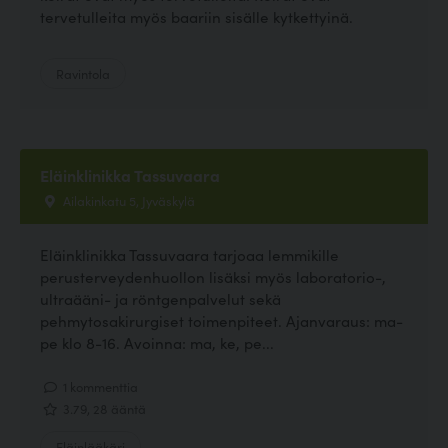
tervetulleita myös baariin sisälle kytkettyinä.
Ravintola
Eläinklinikka Tassuvaara
Ailakinkatu 5, Jyväskylä
Eläinklinikka Tassuvaara tarjoaa lemmikille
perusterveydenhuollon lisäksi myös laboratorio-,
ultraääni- ja röntgenpalvelut sekä
pehmytosakirurgiset toimenpiteet. Ajanvaraus: ma-
pe klo 8-16. Avoinna: ma, ke, pe...
1 kommenttia
3.79, 28 ääntä
Eläinlääkäri