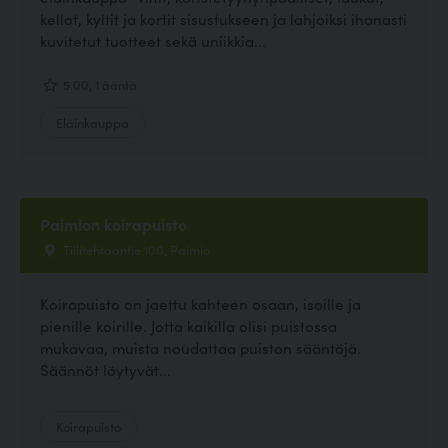
kellot, kyltit ja kortit sisustukseen ja lahjoiksi ihanasti
kuvitetut tuotteet sekä uniikkia...
5.00, 1 ääntä
Eläinkauppa
Paimion koirapuisto
Tiilitehtaantie 100, Paimio
Koirapuisto on jaettu kahteen osaan, isoille ja
pienille koirille. Jotta kaikilla olisi puistossa
mukavaa, muista noudattaa puiston sääntöjä.
Säännöt löytyvät...
Koirapuisto