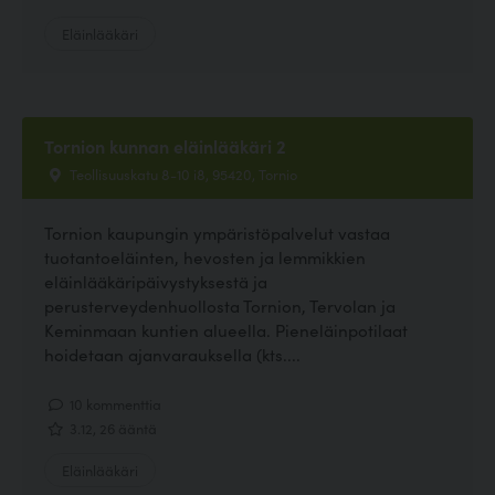
Eläinlääkäri
Tornion kunnan eläinlääkäri 2
Teollisuuskatu 8-10 i8, 95420, Tornio
Tornion kaupungin ympäristöpalvelut vastaa
tuotantoeläinten, hevosten ja lemmikkien
eläinlääkäripäivystyksestä ja
perusterveydenhuollosta Tornion, Tervolan ja
Keminmaan kuntien alueella. Pieneläinpotilaat
hoidetaan ajanvarauksella (kts....
10 kommenttia
3.12, 26 ääntä
Eläinlääkäri