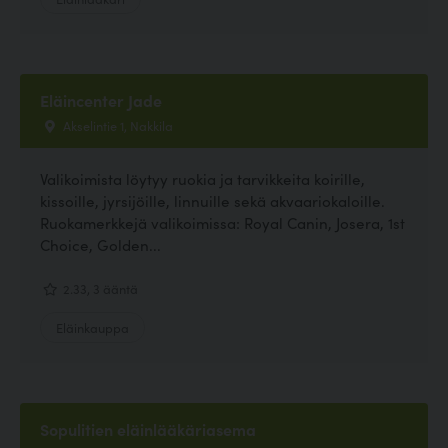
Eläincenter Jade
Akselintie 1, Nakkila
Valikoimista löytyy ruokia ja tarvikkeita koirille,
kissoille, jyrsijöille, linnuille sekä akvaariokaloille.
Ruokamerkkejä valikoimissa: Royal Canin, Josera, 1st
Choice, Golden...
2.33, 3 ääntä
Eläinkauppa
Sopulitien eläinlääkäriasema