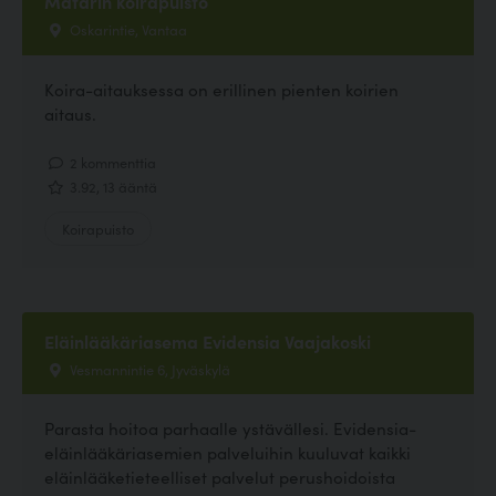
Matarin koirapuisto
Oskarintie, Vantaa
Koira-aitauksessa on erillinen pienten koirien
aitaus.
2 kommenttia
3.92, 13 ääntä
Koirapuisto
Eläinlääkäriasema Evidensia Vaajakoski
Vesmannintie 6, Jyväskylä
Parasta hoitoa parhaalle ystävällesi. Evidensia-
eläinlääkäriasemien palveluihin kuuluvat kaikki
eläinlääketieteelliset palvelut perushoidoista