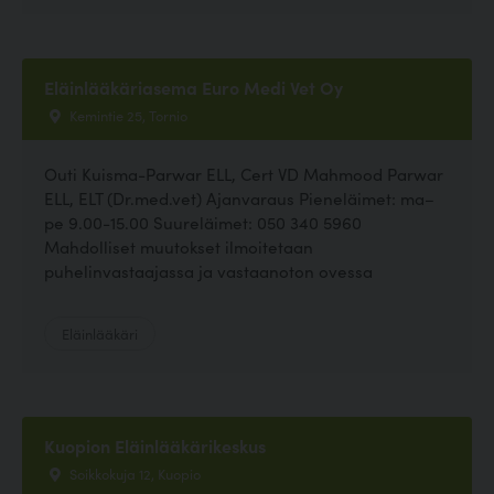
Eläinlääkäriasema Euro Medi Vet Oy
Kemintie 25, Tornio
Outi Kuisma-Parwar ELL, Cert VD Mahmood Parwar
ELL, ELT (Dr.med.vet) Ajanvaraus Pieneläimet: ma–
pe 9.00-15.00 Suureläimet: 050 340 5960
Mahdolliset muutokset ilmoitetaan
puhelinvastaajassa ja vastaanoton ovessa
Eläinlääkäri
Kuopion Eläinlääkärikeskus
Soikkokuja 12, Kuopio