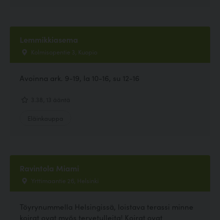
Lemmikkiasema
Kolmisopentie 3, Kuopio
Avoinna ark. 9-19, la 10-16, su 12-16
3.38, 13 ääntä
Eläinkauppa
Ravintola Miami
Yrttimaantie 26, Helsinki
Töyrynummella Helsingissä, loistava terassi minne
koirat ovat myös tervetulleita! Koirat ovat