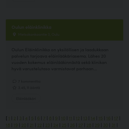
Oulun eläinklinikka
Metsokankaantie 3, Oulu
Oulun Eläinklinikka on yksilöllisen ja laadukkaan
palvelun tarjoava eläinlääkäriasema. Lähes 20
vuoden kokemus eläinlääkinnästä sekä klinikan
hyvä varustelutaso varmistavat parhaan...
7 kommenttia
3.45, 11 ääntä
Eläinlääkäri
[
1
|
2
|
3
|
4
|
5
|
6
|
7
|
8
|
9
|
10
|
11
|
12
|
13
|
14
|
15
|
16
|
17
|
18
|
19
|
20
|
21
|
22
|
23
|
24
|
25
|
26
|
27
|
28
|
29
|
30
|
31
|