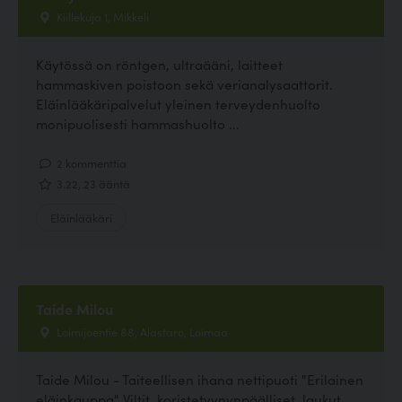
Kiillekuja 1, Mikkeli
Käytössä on röntgen, ultraääni, laitteet
hammaskiven poistoon sekä verianalysaattorit.
Eläinlääkäripalvelut yleinen terveydenhuolto
monipuolisesti hammashuolto ...
2 kommenttia
3.22, 23 ääntä
Eläinlääkäri
Taide Milou
Loimijoentie 88, Alastaro, Loimaa
Taide Milou - Taiteellisen ihana nettipuoti "Erilainen
eläinkauppa" Viltit, koristetyynynpäälliset, laukut,