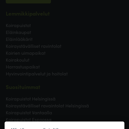
Lemmikkipalvelut
Koirapuistot
Eläinkaupat
Eläinlääkärit
Koiraystävälliset ravintolat
Koirien uimapaikat
Koirakoulut
Harrastuspaikat
Hyvinvointipalvelut ja hoitolat
Suosituimmat
Koirapuistot Helsingissä
Koiraystävälliset ravaintolat Helsingissä
Koirapuistot Vantaalla
Koirapuistot Espoossa
Koirapuistot Turussa