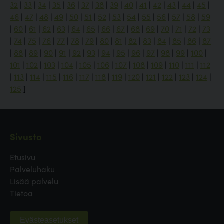
32
|
33
|
34
|
35
|
36
|
37
|
38
|
39
|
40
|
41
|
42
|
43
|
44
|
45
|
46
|
47
|
48
|
49
|
50
|
51
|
52
|
53
|
54
|
55
|
56
|
57
|
58
|
59
|
60
|
61
|
62
|
63
|
64
|
65
|
66
|
67
|
68
|
69
|
70
|
71
|
72
|
73
|
74
|
75
|
76
|
77
|
78
|
79
|
80
|
81
|
82
|
83
|
84
|
85
|
86
|
87
|
88
|
89
|
90
|
91
|
92
|
93
|
94
|
95
|
96
|
97
|
98
|
99
|
100
|
101
|
102
|
103
|
104
|
105
|
106
|
107
|
108
|
109
|
110
|
111
|
112
|
113
|
114
|
115
|
116
|
117
|
118
|
119
|
120
|
121
|
122
|
123
|
124
|
125
]
Sivusto
Etusivu
Palveluhaku
Lisää palvelu
Tietoa
Evästeasetukset