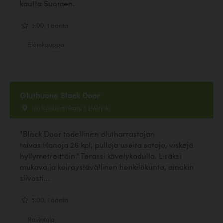
kautta Suomen.
5.00, 1 ääntä
Eläinkauppa
Oluthuone Black Door
Iso Roobertinkatu 1, Helsinki
"Black Door todellinen olutharrastajan
taivas.Hanoja 26 kpl, pulloja useita satoja, viskejä
hyllymetreittäin." Terassi kävelykadulla. Lisäksi
mukava ja koiraystävällinen henkilökunta, ainakin
siivosti...
5.00, 1 ääntä
Ravintola