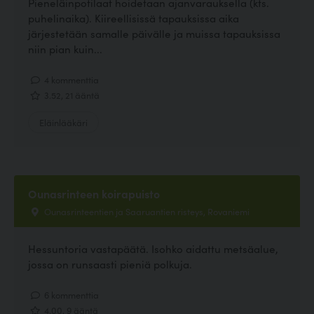
Pieneläinpotilaat hoidetaan ajanvarauksella (kts.
puhelinaika). Kiireellisissä tapauksissa aika
järjestetään samalle päivälle ja muissa tapauksissa
niin pian kuin...
4 kommenttia
3.52, 21 ääntä
Eläinlääkäri
Ounasrinteen koirapuisto
Ounasrinteentien ja Saaruantien risteys, Rovaniemi
Hessuntoria vastapäätä. Isohko aidattu metsäalue,
jossa on runsaasti pieniä polkuja.
6 kommenttia
4.00, 9 ääntä