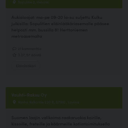
Sopulitie 2, Helsinki
Aukioloajat: ma-pe 09-20 la-su suljettu Kulku
julkisilla: Sopulitien eläinlääkäriasemalle pääsee
helposti mm. bussilla 81 Herttoniemen
metroasemalta
21 kommenttia
3.37, 57 ääntä
Eläinlääkäri
Vauhti-Raksu Oy
Vanha Valkontie 230 B, 07910 , Loviisa
Suomen laajin valikoima raakaruokia koirille,
kissoille, freteille ja käärmeille kotiintoimituksella