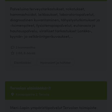
Palveluina terveystarkastukset, rokotukset,
hammashoidot, leikkaukset, laboratoriopalvelut,
diagnostinen kuvantaminen, tähystystutkimukset ja
-toimenpiteet, fysioterapiapalvelut, eutanasia ja
hautauspalvelu, viralliset tarkastukset Lonkka-,
kyynär- ja selkäröntgenkuvaukset,...
2 kommenttia
3.88, 8 ääntä
Eläinlääkäri
Hyvinvointi ja hoitolat
Tervolan eläinlääkärit
Konepajantie 2, Tervola
Meri-Lapin ympäristöpalvelut Tervolan toimipiste