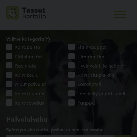
Valitse kategoria(t)
Koirapuisto
Eläinkauppa
Eläinlääkäri
Uimapaikka
Ravintola
Hyvinvointi ja hoitolat
Koirakoulu
Harrastuspaikka
Muut palvelut
Koirahotelli
Koirakuvaaja
Lenkkeily ja patikointi
Koirasovellus
Kauppa
Palveluhaku
Syötä paikkakunta, palvelun nimi tai osoite