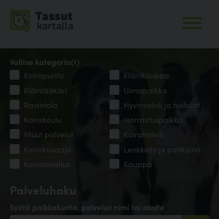
Valitse kategoria(t)
Koirapuisto
Eläinkauppa
Eläinlääkäri
Uimapaikka
Ravintola
Hyvinvointi ja hoitolat
Koirakoulu
Harrastuspaikka
Muut palvelut
Koirahotelli
Koirakuvaaja
Lenkkeily ja patikointi
Koirasovellus
Kauppa
Palveluhaku
Syötä paikkakunta, palvelun nimi tai osoite