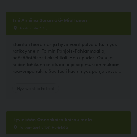
Tmi Anniina Soramäki-Miettunen
Kantolantie 935, Ii
Eläinten hieronta- ja hyvinvointipalveluita, myös
kotikäynnein. Toimin Pohjois-Pohjanmaalla,
pääsääntöisesti akselillaIi-Haukipudas-Oulu ja
niiden lähikuntien alueella ja sopimuksen mukaan
kauvempanakin. Sovitusti käyn myös pohjoisessa...
Hyvinvointi ja hoitolat
Hyvinkään Onnenkoira koirauimala
Tervamäentie 193, Hyvinkää