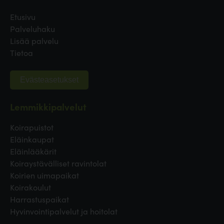
Etusivu
Palveluhaku
Lisää palvelu
Tietoa
Evästeasetukset
Lemmikkipalvelut
Koirapuistot
Eläinkaupat
Eläinlääkärit
Koiraystävälliset ravintolat
Koirien uimapaikat
Koirakoulut
Harrastuspaikat
Hyvinvointipalvelut ja hoitolat