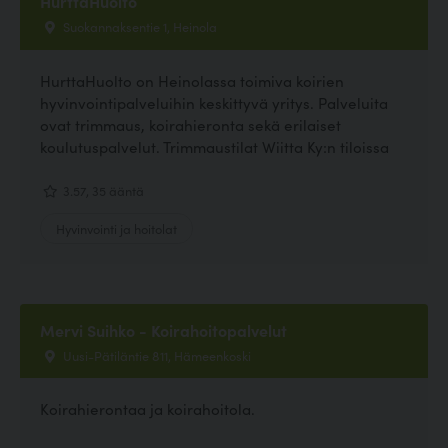
HurttaHuolto
Suokannaksentie 1, Heinola
HurttaHuolto on Heinolassa toimiva koirien
hyvinvointipalveluihin keskittyvä yritys. Palveluita
ovat trimmaus, koirahieronta sekä erilaiset
koulutuspalvelut. Trimmaustilat Wiitta Ky:n tiloissa
3.57, 35 ääntä
Hyvinvointi ja hoitolat
Mervi Suihko - Koirahoitopalvelut
Uusi-Pätiläntie 811, Hämeenkoski
Koirahierontaa ja koirahoitola.