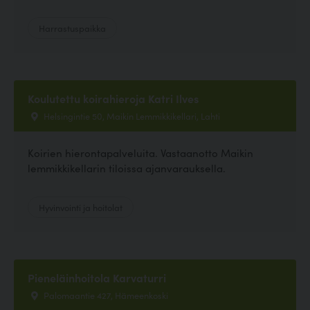
Harrastuspaikka
Koulutettu koirahieroja Katri Ilves
Helsingintie 50, Maikin Lemmikkikellari, Lahti
Koirien hierontapalveluita. Vastaanotto Maikin
lemmikkikellarin tiloissa ajanvarauksella.
Hyvinvointi ja hoitolat
Pieneläinhoitola Karvaturri
Palomaantie 427, Hämeenkoski