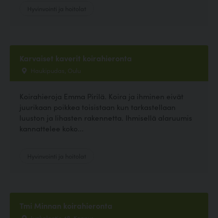
Hyvinvointi ja hoitolat
Karvaiset kaverit koirahieronta
Haukipudas, Oulu
Koirahieroja Emma Pirilä. Koira ja ihminen eivät
juurikaan poikkea toisistaan kun tarkastellaan
luuston ja lihasten rakennetta. Ihmisellä alaruumis
kannattelee koko...
Hyvinvointi ja hoitolat
Tmi Minnan koirahieronta
Junkalantie 48, Kannus