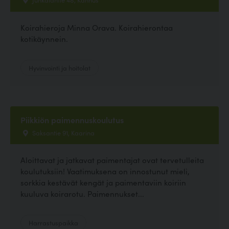
Koirahieroja Minna Orava. Koirahierontaa
kotikäynnein.
Hyvinvointi ja hoitolat
Piikkiön paimennuskoulutus
Saksantie 91, Kaarina
Aloittavat ja jatkavat paimentajat ovat tervetulleita
koulutuksiin! Vaatimuksena on innostunut mieli,
sorkkia kestävät kengät ja paimentaviin koiriin
kuuluva koirarotu. Paimennukset...
Harrastuspaikka