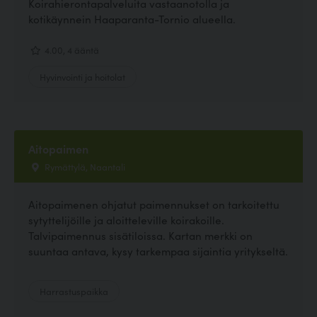
Koirahierontapalveluita vastaanotolla ja
kotikäynnein Haaparanta-Tornio alueella.
4.00, 4 ääntä
Hyvinvointi ja hoitolat
Aitopaimen
Rymättylä, Naantali
Aitopaimenen ohjatut paimennukset on tarkoitettu
sytyttelijöille ja aloitteleville koirakoille.
Talvipaimennus sisätiloissa. Kartan merkki on
suuntaa antava, kysy tarkempaa sijaintia yritykseltä.
Harrastuspaikka