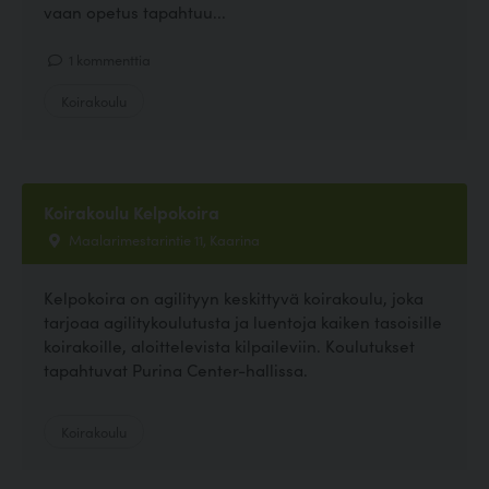
vaan opetus tapahtuu...
1 kommenttia
Koirakoulu
Koirakoulu Kelpokoira
Maalarimestarintie 11, Kaarina
Kelpokoira on agilityyn keskittyvä koirakoulu, joka
tarjoaa agilitykoulutusta ja luentoja kaiken tasoisille
koirakoille, aloittelevista kilpaileviin. Koulutukset
tapahtuvat Purina Center-hallissa.
Koirakoulu