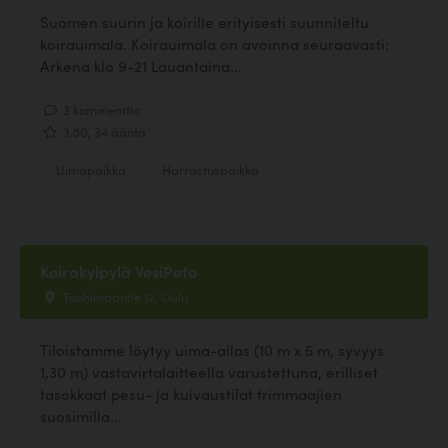
Suomen suurin ja koirille erityisesti suunniteltu
koirauimala. Koirauimala on avoinna seuraavasti:
Arkena klo 9-21 Lauantaina...
3 kommenttia
3.50, 34 ääntä
Uimapaikka
Harrastuspaikka
Koirakylpylä VesiPeto
Tuohimaantie 12, Oulu
Tiloistamme löytyy uima-allas (10 m x 5 m, syvyys
1,30 m) vastavirtalaitteella varustettuna, erilliset
tasokkaat pesu- ja kuivaustilat trimmaajien
suosimilla...