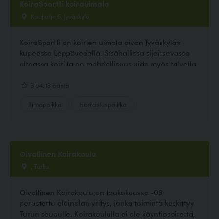
KoiraSportti koirauimala
Kauhatie 6, Jyväskylä
KoiraSportti on koirien uimala aivan Jyväskylän
kupeessa Leppävedellä. Sisähallissa sijaitsevassa
altaassa koirilla on mahdollisuus uida myös talvella.
3.54, 13 ääntä
Uimapaikka
Harrastuspaikka
Oivallinen Koirakoulu
, Turku
Oivallinen Koirakoulu on toukokuussa -09
perustettu eläinalan yritys, jonka toiminta keskittyy
Turun seudulle. Koirakoululla ei ole käyntiosoitetta,