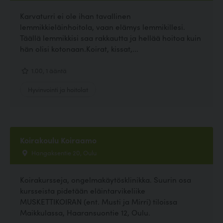
Karvaturri ei ole ihan tavallinen
lemmikkieläinhoitola, vaan elämys lemmikillesi.
Täällä lemmikkisi saa rakkautta ja hellää hoitoa kuin
hän olisi kotonaan.Koirat, kissat,...
1.00, 1 ääntä
Hyvinvointi ja hoitolat
Koirakoulu Koiraamo
Hangaksentie 20, Oulu
Koirakursseja, ongelmakäytösklinikka. Suurin osa
kursseista pidetään eläintarvikeliike
MUSKETTIKOIRAN (ent. Musti ja Mirri) tiloissa
Maikkulassa, Haaransuontie 12, Oulu.