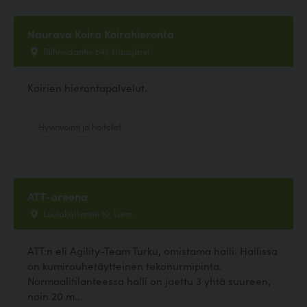
Naurava Koira Koirahieronta
Riihiviidantie 641, Hausjärvi
Koirien hierontapalvelut.
Hyvinvointi ja hoitolat
ATT-areena
Luolakalliontie 10, Lieto
ATT:n eli Agility-Team Turku, omistama halli. Hallissa
on kumirouhetäytteinen tekonurmipinta.
Normaalitilanteessa halli on jaettu 3 yhtä suureen,
noin 20 m...