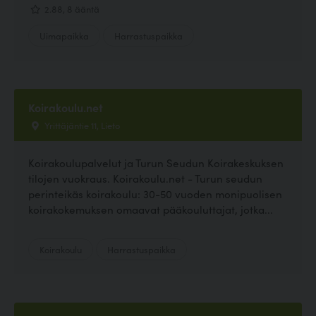
2.88, 8 ääntä
Uimapaikka
Harrastuspaikka
Koirakoulu.net
Yrittäjäntie 11, Lieto
Koirakoulupalvelut ja Turun Seudun Koirakeskuksen
tilojen vuokraus. Koirakoulu.net - Turun seudun
perinteikäs koirakoulu: 30-50 vuoden monipuolisen
koirakokemuksen omaavat pääkouluttajat, jotka...
Koirakoulu
Harrastuspaikka