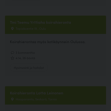
Tmi Teemu Yrttiaho koirahieronta
Topiaksentie 15 , Oulu
Koirahierontaa myös kotikäynnein Oulussa.
3 kommenttia
4.14, 36 ääntä
Hyvinvointi ja hoitolat
Koirahieronta Lotta Leinonen
Haaparanta, Seskarö, Tornio