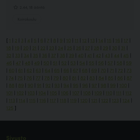
2.44, 18 ääntä
Koirakoulu
[
1
|
2
|
3
|
4
|
5
|
6
|
7
|
8
|
9
|
10
|
11
|
12
|
13
|
14
|
15
|
16
|
17
|
18
|
19
|
20
|
21
|
22
|
23
|
24
|
25
|
26
|
27
|
28
|
29
|
30
|
31
|
32
|
33
|
34
|
35
|
36
|
37
|
38
|
39
|
40
|
41
|
42
|
43
|
44
|
45
|
46
|
47
|
48
|
49
|
50
|
51
|
52
|
53
|
54
|
55
|
56
|
57
|
58
|
59
|
60
|
61
|
62
|
63
|
64
|
65
|
66
|
67
|
68
|
69
|
70
|
71
|
72
|
73
|
74
|
75
|
76
|
77
|
78
|
79
|
80
|
81
|
82
|
83
|
84
|
85
|
86
|
87
|
88
|
89
|
90
|
91
|
92
|
93
|
94
|
95
|
96
|
97
|
98
|
99
|
100
|
101
|
102
|
103
|
104
|
105
|
106
|
107
|
108
|
109
|
110
|
111
|
112
|
113
|
114
|
115
|
116
|
117
|
118
|
119
|
120
|
121
|
122
|
123
|
124
|
125
]
Sivusto