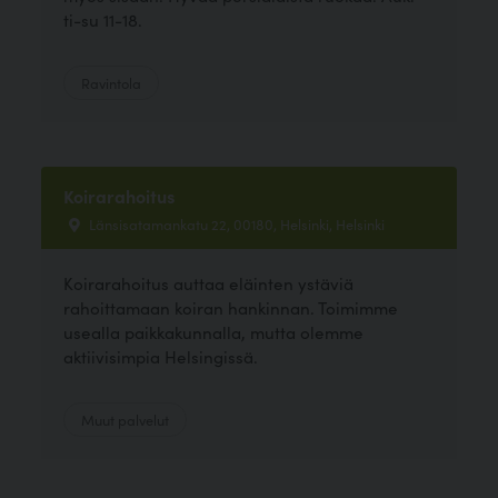
ti-su 11-18.
Ravintola
Koirarahoitus
Länsisatamankatu 22, 00180, Helsinki, Helsinki
Koirarahoitus auttaa eläinten ystäviä
rahoittamaan koiran hankinnan. Toimimme
usealla paikkakunnalla, mutta olemme
aktiivisimpia Helsingissä.
Muut palvelut