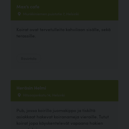
Max’s cafe
Munkkiniemen puistotie 7, Helsinki
Koirat ovat tervetulleita kahvilaan sisälle, sekä
terassille.
Ravintola
Heräsin Helmi
Hitsaajankatu 14, Helsinki
Pub, jossa koirilla juomakippo ja tiskiltä
asiakkaat hakevat koiranameja vieraille. Tutut
koirat jopa käyskentelevät vapaana hakien