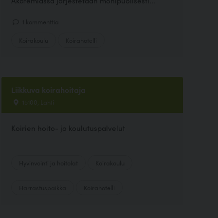
Akatemiassa järjestetään monipuolisesti...
1 kommenttia
Koirakoulu
Koirahotelli
Liikkuva koirahoitaja
15100, Lahti
Koirien hoito- ja koulutuspalvelut
Hyvinvointi ja hoitolat
Koirakoulu
Harrastuspaikka
Koirahotelli