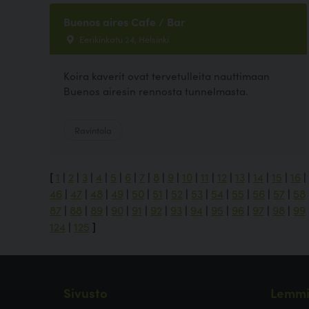
Buenos aires Cafe / Bar
Eerikinkatu 24, Helsinki
Koira kaverit ovat tervetulleita nauttimaan
Buenos airesin rennosta tunnelmasta.
Ravintola
[
1
|
2
|
3
|
4
|
5
|
6
|
7
|
8
|
9
|
10
|
11
|
12
|
13
|
14
|
15
|
16
|
46
|
47
|
48
|
49
|
50
|
51
|
52
|
53
|
54
|
55
|
56
|
57
|
58
87
|
88
|
89
|
90
|
91
|
92
|
93
|
94
|
95
|
96
|
97
|
98
|
99
124
|
125
]
Sivusto
Lemmi