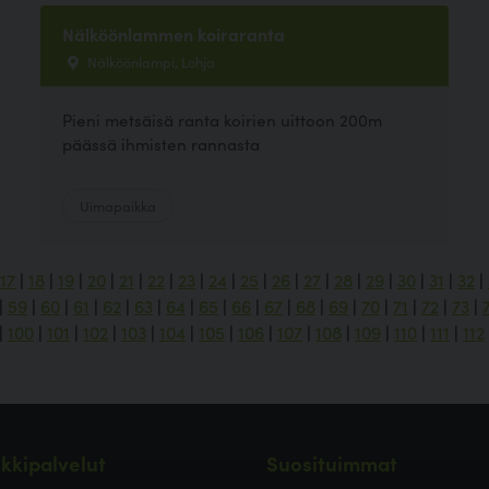
Nälköönlammen koiraranta
Nälköönlampi, Lohja
Pieni metsäisä ranta koirien uittoon 200m
päässä ihmisten rannasta
Uimapaikka
17
|
18
|
19
|
20
|
21
|
22
|
23
|
24
|
25
|
26
|
27
|
28
|
29
|
30
|
31
|
32
|
|
59
|
60
|
61
|
62
|
63
|
64
|
65
|
66
|
67
|
68
|
69
|
70
|
71
|
72
|
73
|
|
100
|
101
|
102
|
103
|
104
|
105
|
106
|
107
|
108
|
109
|
110
|
111
|
112
kkipalvelut
Suosituimmat