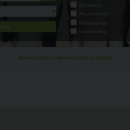
Koirakoulu
Muut palvelut
Koirakuvaaja
Koirasovellus
Mainospaikka vapaana!
Ota yhteyttä.