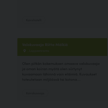
Koirahotelli
Valokuvaaja Riitta Mälkiä
, Lappeenranta
Olen pitkän kokemuksen omaava valokuvaaja
ja oman koiran myötä olen siirtynyt
kuvaamaan lähinnä vain eläimiä. Kuvaukset
toteutetaan miljöössä tai kotona....
Koirakuvaaja