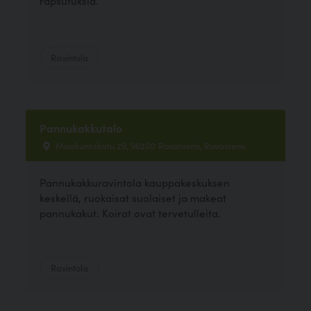
rapsutuksia.
Ravintola
Pannukakkutalo
Maakuntakatu 29, 96200 Rovaniemi, Rovaniemi
Pannukakkuravintola kauppakeskuksen
keskellä, ruokaisat suolaiset ja makeat
pannukakut. Koirat ovat tervetulleita.
Ravintola