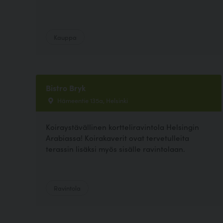
Kauppa
Bistro Bryk
Hämeentie 135a, Helsinki
Koiraystävällinen kortteliravintola Helsingin
Arabiassa! Koirakaverit ovat tervetulleita
terassin lisäksi myös sisälle ravintolaan.
Ravintola