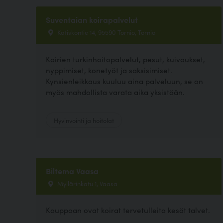
Suventaian koirapalvelut
Katiskontie 14, 95590 Tornio, Tornio
Koirien turkinhoitopalvelut, pesut, kuivaukset,
nyppimiset, konetyöt ja saksisimiset.
Kynsienleikkaus kuuluu aina palveluun, se on
myös mahdollista varata aika yksistään.
Hyvinvointi ja hoitolat
Biltema Vaasa
Myllärinkatu 1, Vaasa
Kauppaan ovat koirat tervetulleita kesät talvet.