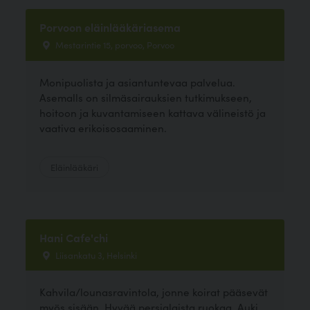
Porvoon eläinlääkäriasema
Mestarintie 15, porvoo, Porvoo
Monipuolista ja asiantuntevaa palvelua.
Asemalls on silmäsairauksien tutkimukseen,
hoitoon ja kuvantamiseen kattava välineistö ja
vaativa erikoisosaaminen.
Eläinlääkäri
Hani Cafe'chi
Liisankatu 3, Helsinki
Kahvila/lounasravintola, jonne koirat pääsevät
myös sisään. Hyvää persialaista ruokaa. Auki