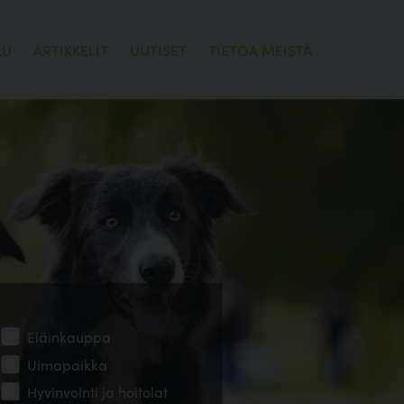
LU
ARTIKKELIT
UUTISET
TIETOA MEISTÄ
Eläinkauppa
Uimapaikka
Hyvinvointi ja hoitolat