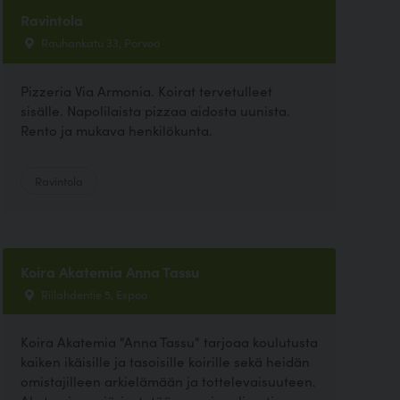
Ravintola
Rauhankatu 33, Porvoo
Pizzeria Via Armonia. Koirat tervetulleet
sisälle. Napolilaista pizzaa aidosta uunista.
Rento ja mukava henkilökunta.
Ravintola
Koira Akatemia Anna Tassu
Riilahdentie 5, Espoo
Koira Akatemia "Anna Tassu" tarjoaa koulutusta
kaiken ikäisille ja tasoisille koirille sekä heidän
omistajilleen arkielämään ja tottelevaisuuteen.