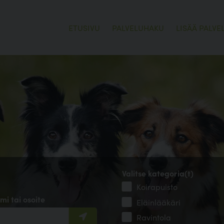
ETUSIVU
PALVELUHAKU
LISÄÄ PALVE
Valitse kategoria(t)
Koirapuisto
mi tai osoite
Eläinlääkäri
Ravintola