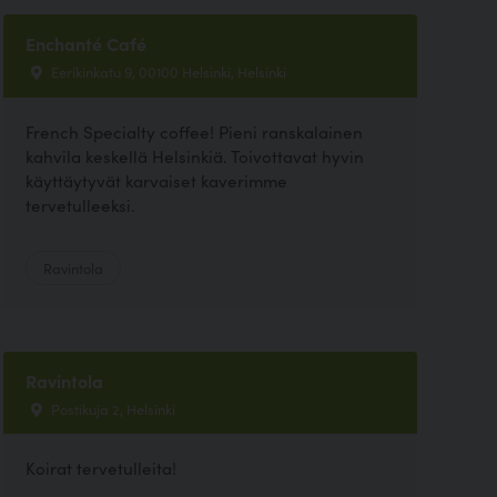
Enchanté Café
Eerikinkatu 9, 00100 Helsinki, Helsinki
French Specialty coffee! Pieni ranskalainen
kahvila keskellä Helsinkiä. Toivottavat hyvin
käyttäytyvät karvaiset kaverimme
tervetulleeksi.
Ravintola
Ravintola
Postikuja 2, Helsinki
Koirat tervetulleita!