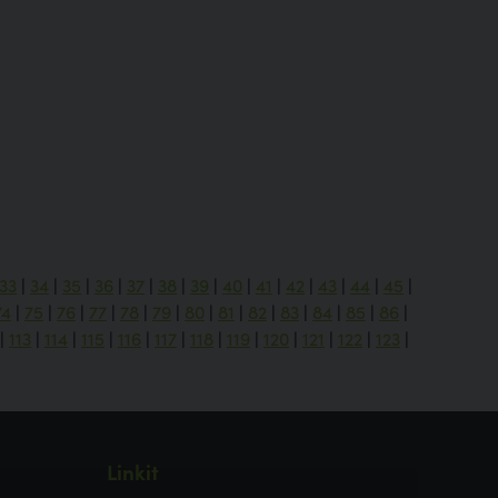
33
|
34
|
35
|
36
|
37
|
38
|
39
|
40
|
41
|
42
|
43
|
44
|
45
|
74
|
75
|
76
|
77
|
78
|
79
|
80
|
81
|
82
|
83
|
84
|
85
|
86
|
|
113
|
114
|
115
|
116
|
117
|
118
|
119
|
120
|
121
|
122
|
123
|
Linkit