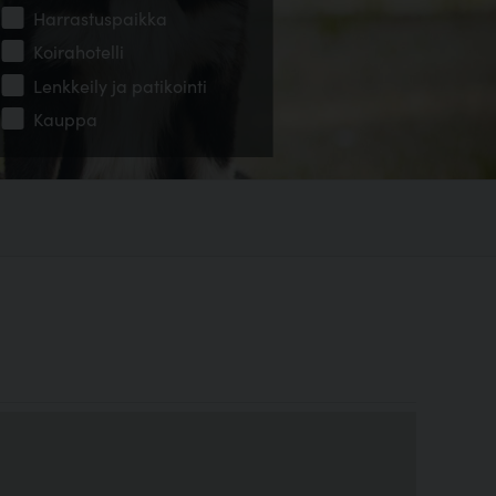
Harrastuspaikka
Koirahotelli
Lenkkeily ja patikointi
Kauppa