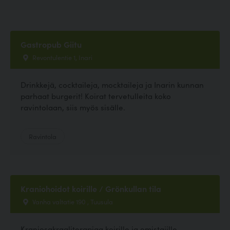
Gastropub Giitu
Revontulentie 1, Inari
Drinkkejä, cocktaileja, mocktaileja ja Inarin kunnan
parhaat burgerit! Koirat tervetulleita koko
ravintolaan, siis myös sisälle.
Ravintola
Kraniohoidot koirille / Grönkullan tila
Vanha valtatie 190 , Tuusula
Kraniosakraaliterapiaa koirille ja omistajille