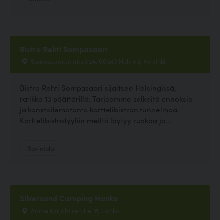
Bistro Rehti Sompasaari
Sompasaarenlaituri 24, 00540 Helsinki, Helsinki
Bistro Rehti Sompasaari sijaitsee Helsingissä,
ratikka 13 päättärillä. Tarjoamme selkeitä annoksia
ja konstailematonta korttelibistron tunnelmaa.
Korttelibistrotyyliin meiltä löytyy ruokaa ja...
Ravintola
Silversand Camping Hanko
Aarne Karjalaisen Tie 15, Hanko