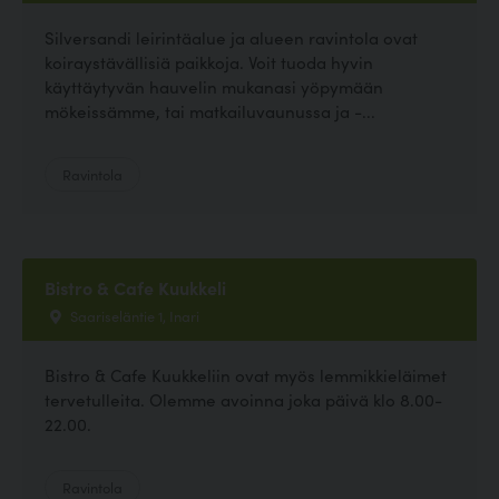
Silversandi leirintäalue ja alueen ravintola ovat
koiraystävällisiä paikkoja. Voit tuoda hyvin
käyttäytyvän hauvelin mukanasi yöpymään
mökeissämme, tai matkailuvaunussa ja -...
Ravintola
Bistro & Cafe Kuukkeli
Saariseläntie 1, Inari
Bistro & Cafe Kuukkeliin ovat myös lemmikkieläimet
tervetulleita. Olemme avoinna joka päivä klo 8.00-
22.00.
Ravintola