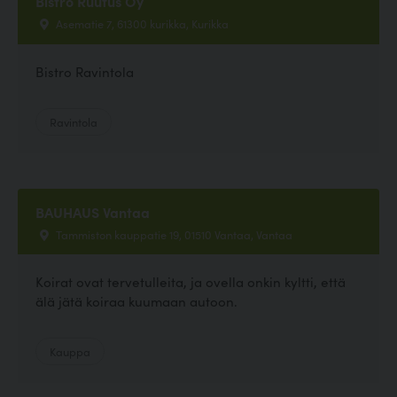
Bistro Ruufus Oy
Asematie 7, 61300 kurikka, Kurikka
Bistro Ravintola
Ravintola
BAUHAUS Vantaa
Tammiston kauppatie 19, 01510 Vantaa, Vantaa
Koirat ovat tervetulleita, ja ovella onkin kyltti, että
älä jätä koiraa kuumaan autoon.
Kauppa