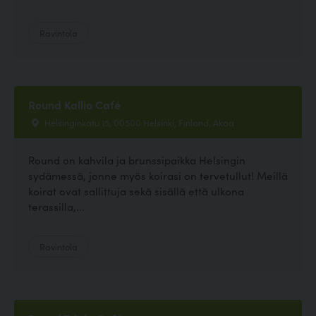
Ravintola
Round Kallio Café
Helsinginkatu 15, 00500 Helsinki, Finland, Akaa
Round on kahvila ja brunssipaikka Helsingin
sydämessä, jonne myös koirasi on tervetullut! Meillä
koirat ovat sallittuja sekä sisällä että ulkona
terassilla,...
Ravintola