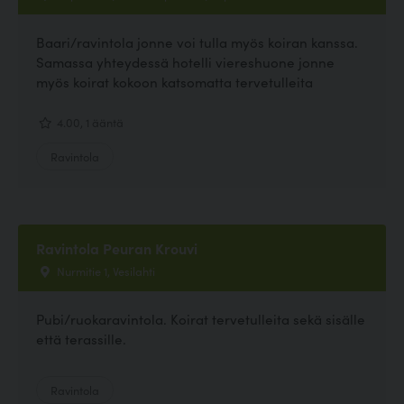
Baari/ravintola jonne voi tulla myös koiran kanssa.
Samassa yhteydessä hotelli viereshuone jonne
myös koirat kokoon katsomatta tervetulleita
4.00, 1 ääntä
Ravintola
Ravintola Peuran Krouvi
Nurmitie 1, Vesilahti
Pubi/ruokaravintola. Koirat tervetulleita sekä sisälle
että terassille.
Ravintola