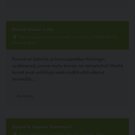
Round Steissi Café
Rautatieasema Asematunneli, Kaivokatu 1, 00100 Helsinki,
Finland, Akaa
Round on kahvila ja brunssipaikka Helsingin
sydämessä, jonne myös koirasi on tervetullut! Meillä
koirat ovat sallittuja sekä sisällä että ulkona
terassilla,...
Ravintola
Round & Square Punavuori
Iso Roobertinkatu 2, 00120 Helsinki, Finland, Akaa