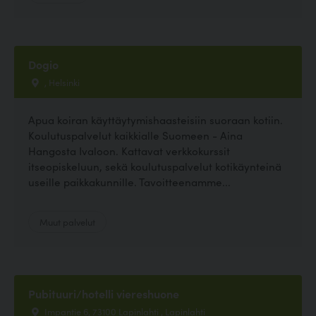
Dogio
, Helsinki
Apua koiran käyttäytymishaasteisiin suoraan kotiin.
Koulutuspalvelut kaikkialle Suomeen - Aina
Hangosta Ivaloon. Kattavat verkkokurssit
itseopiskeluun, sekä koulutuspalvelut kotikäynteinä
useille paikkakunnille. Tavoitteenamme...
Muut palvelut
Pubituuri/hotelli viereshuone
Impantie 6, 73100 Lapinlahti , Lapinlahti