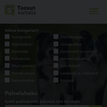
Valitse kategoria(t)
Koirapuisto
Eläinkauppa
Eläinlääkäri
Uimapaikka
Ravintola
Hyvinvointi ja hoitolat
Koirakoulu
Harrastuspaikka
Muut palvelut
Koirahotelli
Koirakuvaaja
Lenkkeily ja patikointi
Koirasovellus
Kauppa
Palveluhaku
Syötä paikkakunta, palvelun nimi tai osoite