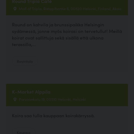
Round Tripla Café
Mall of Tripla, Ratapihantie 6, 00520 Helsinki, Finland, Akaa
Round on kahvila ja brunssipaikka Helsingin
sydämessä, jonne myös koirasi on tervetullut! Meillä
koirat ovat sallittuja sekä sisällä että ulkona
terassilla,...
Ravintola
K-Market Alppila
Porvoonkatu 19, 00510 Helsinki, Helsinki
Koira saa tulla kauppaan koirakärryssä.
Kauppa