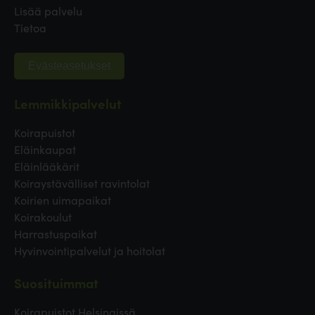
Lisää palvelu
Tietoa
Evästeasetukset
Lemmikkipalvelut
Koirapuistot
Eläinkaupat
Eläinlääkärit
Koiraystävälliset ravintolat
Koirien uimapaikat
Koirakoulut
Harrastuspaikat
Hyvinvointipalvelut ja hoitolat
Suosituimmat
Koirapuistot Helsingissä