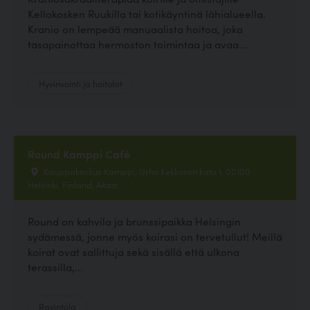
Kellokosken Ruukilla tai kotikäyntinä lähialueella.
Kranio on lempeää manuaalista hoitoa, joka
tasapainottaa hermoston toimintaa ja avaa...
Hyvinvointi ja hoitolat
Round Kamppi Café
Kauppakeskus Kamppi, Urho Kekkosen katu 1, 00100
Helsinki, Finland, Akaa
Round on kahvila ja brunssipaikka Helsingin
sydämessä, jonne myös koirasi on tervetullut! Meillä
koirat ovat sallittuja sekä sisällä että ulkona
terassilla,...
Ravintola