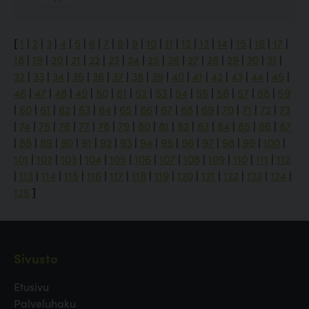
[
1
|
2
|
3
|
4
|
5
|
6
|
7
|
8
|
9
|
10
|
11
|
12
|
13
|
14
|
15
|
16
|
17
|
18
|
19
|
20
|
21
|
22
|
23
|
24
|
25
|
26
|
27
|
28
|
29
|
30
|
31
|
32
|
33
|
34
|
35
|
36
|
37
|
38
|
39
|
40
|
41
|
42
|
43
|
44
|
45
|
46
|
47
|
48
|
49
|
50
|
51
|
52
|
53
|
54
|
55
|
56
|
57
|
58
|
59
|
60
|
61
|
62
|
63
|
64
|
65
|
66
|
67
|
68
|
69
|
70
|
71
|
72
|
73
|
74
|
75
|
76
|
77
|
78
|
79
|
80
|
81
|
82
|
83
|
84
|
85
|
86
|
87
|
88
|
89
|
90
|
91
|
92
|
93
|
94
|
95
|
96
|
97
|
98
|
99
|
100
|
101
|
102
|
103
|
104
|
105
|
106
|
107
|
108
|
109
|
110
|
111
|
112
|
113
|
114
|
115
|
116
|
117
|
118
|
119
|
120
|
121
|
122
|
123
|
124
|
125
]
Sivusto
Etusivu
Palveluhaku