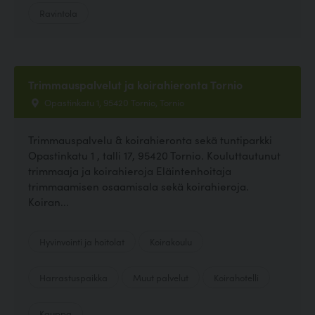
Ravintola
Trimmauspalvelut ja koirahieronta Tornio
Opastinkatu 1, 95420 Tornio, Tornio
Trimmauspalvelu & koirahieronta sekä tuntiparkki
Opastinkatu 1 , talli 17, 95420 Tornio. Kouluttautunut
trimmaaja ja koirahieroja Eläintenhoitaja
trimmaamisen osaamisala sekä koirahieroja.
Koiran...
Hyvinvointi ja hoitolat
Koirakoulu
Harrastuspaikka
Muut palvelut
Koirahotelli
Kauppa