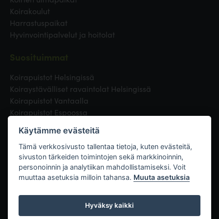
Koirakoulut
Harrastuspaikat
Hyvinvointipalvelut ja hoitolat
Suosituimmat
Koirapuistot Helsingissä
Koiraystävälliset ravaintolat Helsingissä
Koirapuistot Vantaalla
Koirapuistot Espoossa
Koirapuistot Turussa
Käytämme evästeitä
Eläinlääkäri Helsingissä
Koirapuistot Tampereella
Tämä verkkosivusto tallentaa tietoja, kuten evästeitä,
sivuston tärkeiden toimintojen sekä markkinoinnin,
personoinnin ja analytiikan mahdollistamiseksi. Voit
Linkit
muuttaa asetuksia milloin tahansa.
Muuta asetuksia
Hyväksy kaikki