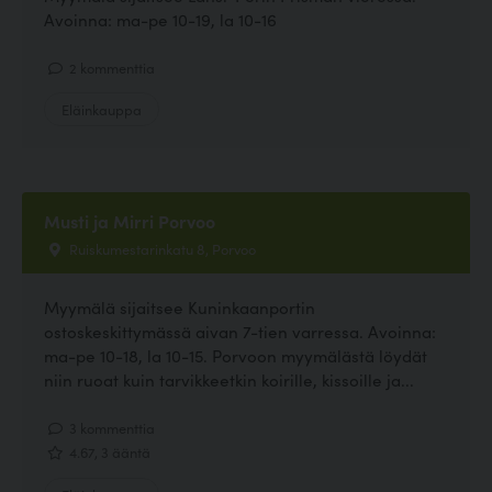
Avoinna: ma-pe 10-19, la 10-16
2 kommenttia
Eläinkauppa
Musti ja Mirri Porvoo
Ruiskumestarinkatu 8, Porvoo
Myymälä sijaitsee Kuninkaanportin
ostoskeskittymässä aivan 7-tien varressa. Avoinna:
ma-pe 10-18, la 10-15. Porvoon myymälästä löydät
niin ruoat kuin tarvikkeetkin koirille, kissoille ja...
3 kommenttia
4.67, 3 ääntä