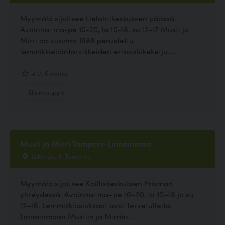
Myymälä sijaitsee Lielahtikeskuksen päässä.
Avoinna: ma-pe 10-20, la 10-18, su 12-17 Musti ja
Mirri on vuonna 1988 perustettu
lemmikkieläintarvikkeiden erikoisliikeketju....
4.17, 6 ääntä
Eläinkauppa
Musti ja Mirri Tampere Linnainmaa
Liikekatu 3, Tampere
Myymälä sijaitsee Koilliskeskuksen Prisman
yhteydessä. Avoinna: ma–pe 10–20, la 10–18 ja su
12–16. Lemmikkiasiakkaat ovat tervetulleita
Linnainmaan Mustiin ja Mirriin...