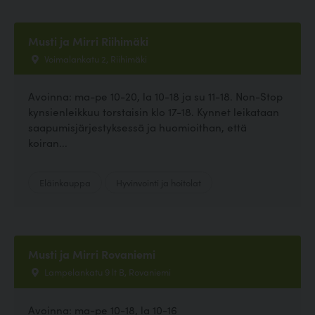
Musti ja Mirri Riihimäki
Voimalankatu 2, Riihimäki
Avoinna: ma-pe 10-20, la 10-18 ja su 11-18. Non-Stop
kynsienleikkuu torstaisin klo 17-18. Kynnet leikataan
saapumisjärjestyksessä ja huomioithan, että
koiran...
Eläinkauppa
Hyvinvointi ja hoitolat
Musti ja Mirri Rovaniemi
Lampelankatu 9 lt B, Rovaniemi
Avoinna: ma-pe 10-18, la 10-16