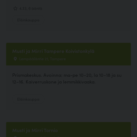
4.33, 6 ääntä
Eläinkauppa
Musti ja Mirri Tampere Koivistonkylä
Lempääläntie 21, Tampere
Prismakeskus. Avoinna: ma-pe 10–20, la 10–18 ja su
12–16. Kaiverruskone ja lemmikkivaaka.
Eläinkauppa
Musti ja Mirri Tornio