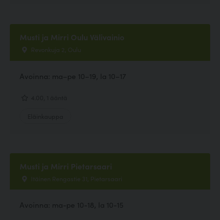
Musti ja Mirri Oulu Välivainio
Revonkuja 2, Oulu
Avoinna: ma–pe 10–19, la 10–17
4.00, 1 ääntä
Eläinkauppa
Musti ja Mirri Pietarsaari
Itäinen Rengastie 31, Pietarsaari
Avoinna: ma-pe 10-18, la 10-15