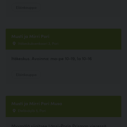
Eläinkauppa
Musti ja Mirri Pori
Itäkeskuksenkaari 3, Pori
Itäkeskus. Avoinna: ma-pe 10-19, la 10-16
Eläinkauppa
Musti ja Mirri Pori Musa
Eteläväylä 5, Pori
Myymälä sijaitsee Länsi-Porin Prisman vieressä.