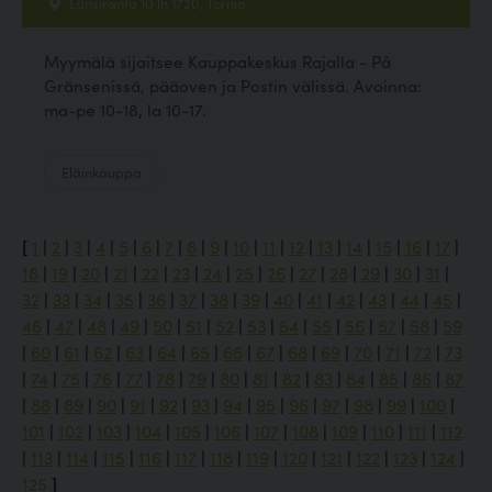
Länsiranta 10 lh 1720, Tornio
Myymälä sijaitsee Kauppakeskus Rajalla - På
Gränsenissä, pääoven ja Postin välissä. Avoinna:
ma-pe 10-18, la 10-17.
Eläinkauppa
[
1
|
2
|
3
|
4
|
5
|
6
|
7
|
8
|
9
|
10
|
11
|
12
|
13
|
14
|
15
|
16
|
17
|
18
|
19
|
20
|
21
|
22
|
23
|
24
|
25
|
26
|
27
|
28
|
29
|
30
|
31
|
32
|
33
|
34
|
35
|
36
|
37
|
38
|
39
|
40
|
41
|
42
|
43
|
44
|
45
|
46
|
47
|
48
|
49
|
50
|
51
|
52
|
53
|
54
|
55
|
56
|
57
|
58
|
59
|
60
|
61
|
62
|
63
|
64
|
65
|
66
|
67
|
68
|
69
|
70
|
71
|
72
|
73
|
74
|
75
|
76
|
77
|
78
|
79
|
80
|
81
|
82
|
83
|
84
|
85
|
86
|
87
|
88
|
89
|
90
|
91
|
92
|
93
|
94
|
95
|
96
|
97
|
98
|
99
|
100
|
101
|
102
|
103
|
104
|
105
|
106
|
107
|
108
|
109
|
110
|
111
|
112
|
113
|
114
|
115
|
116
|
117
|
118
|
119
|
120
|
121
|
122
|
123
|
124
|
125
]