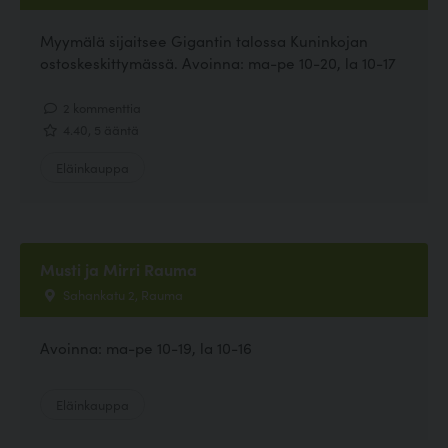
Myymälä sijaitsee Gigantin talossa Kuninkojan
ostoskeskittymässä. Avoinna: ma-pe 10-20, la 10-17
2 kommenttia
4.40, 5 ääntä
Eläinkauppa
Musti ja Mirri Rauma
Sahankatu 2, Rauma
Avoinna: ma-pe 10-19, la 10-16
Eläinkauppa