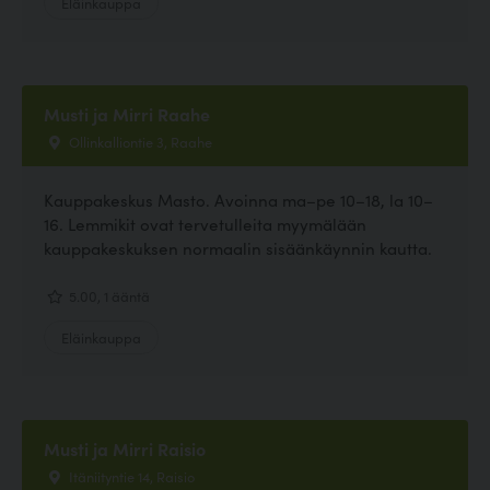
Eläinkauppa
Musti ja Mirri Raahe
Ollinkalliontie 3, Raahe
Kauppakeskus Masto. Avoinna ma–pe 10–18, la 10–
16. Lemmikit ovat tervetulleita myymälään
kauppakeskuksen normaalin sisäänkäynnin kautta.
5.00, 1 ääntä
Eläinkauppa
Musti ja Mirri Raisio
Itäniityntie 14, Raisio