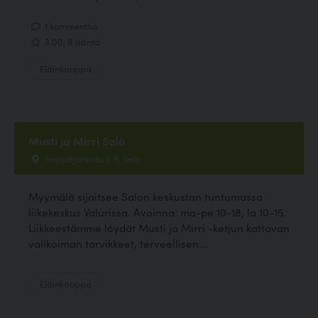
1 kommenttia
3.00, 8 ääntä
Eläinkauppa
Musti ja Mirri Salo
Savipajankatu 2 B, Salo
Myymälä sijaitsee Salon keskustan tuntumassa
liikekeskus Valurissa. Avoinna: ma-pe 10-18, la 10-15.
Liikkeestämme löydät Musti ja Mirri -ketjun kattavan
valikoiman tarvikkeet, terveellisen...
Eläinkauppa