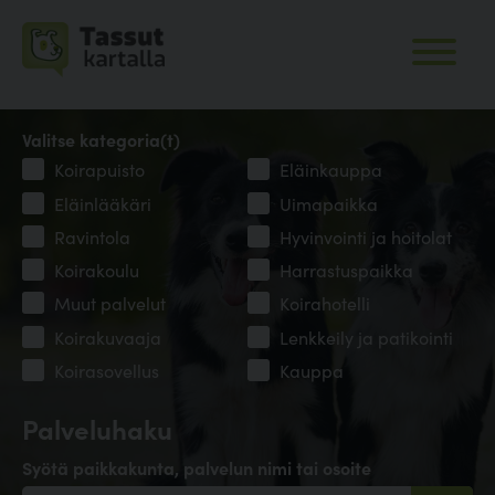
Valitse kategoria(t)
Koirapuisto
Eläinkauppa
Eläinlääkäri
Uimapaikka
Ravintola
Hyvinvointi ja hoitolat
Koirakoulu
Harrastuspaikka
Muut palvelut
Koirahotelli
Koirakuvaaja
Lenkkeily ja patikointi
Koirasovellus
Kauppa
Palveluhaku
Syötä paikkakunta, palvelun nimi tai osoite