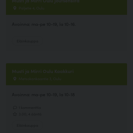
Musti ja Mirri Oulu Joutsensilta
Paljetie 4, Oulu
Avoinna: ma-pe 10-19, la 10-16.
Eläinkauppa
Musti ja Mirri Oulu Kaakkuri
Metsokankaantie 3, Oulu
Avoinna: ma-pe 10-19, la 10-18
1 kommenttia
3.00, 4 ääntä
Eläinkauppa