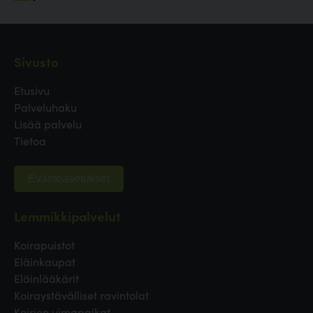
Sivusto
Etusivu
Palveluhaku
Lisää palvelu
Tietoa
Evästeasetukset
Lemmikkipalvelut
Koirapuistot
Eläinkaupat
Eläinlääkärit
Koiraystävälliset ravintolat
Koirien uimapaikat