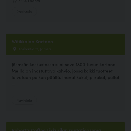
5.00, 1 ääntä
Ravintola
Witikkalan Kartano
Koskentie 12, Jämsä
Jäsmsän keskustassa sijaitseva 1800-luvun kartano.
Meillä on ihastuttava kahvio, jossa kaikki tuotteet
leivotaan paikan päällä. Ihanat kakut, piirakat, pullat
...
Ravintola
Robert's Coffee Tikkurilan rautatieasema