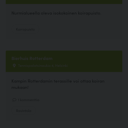
Nurmialueella oleva isokokoinen koirapuisto.
Koirapuisto
Bierhuis Rotterdam
Tennispalatsinaukio 4, Helsinki
Kampin Rotterdamin terassille voi ottaa koiran
mukaan!
1 kommenttia
Ravintola