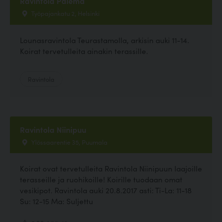
Ravintola Palema
Työpajankatu 2, Helsinki
Lounasravintola Teurastamolla, arkisin auki 11-14.
Koirat tervetulleita ainakin terassille.
Ravintola
Ravintola Niinipuu
Ylössaarentie 35, Puumala
Koirat ovat tervetulleita Ravintola Niinipuun laajoille
terasseille ja ruohikoille! Koirille tuodaan omat
vesikipot. Ravintola auki 20.8.2017 asti: Ti-La: 11-18
Su: 12-15 Ma: Suljettu