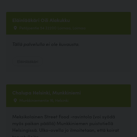
Eläinlääkäri Oili Alakukku
Petäjoentie 54 32200 Loimaa, Loimaa
Tällä palvelulla ei ole kuvausta.
Eläinlääkäri
Chalupa Helsinki, Munkkiniemi
Munkkiniementie 16, Helsinki
Meksikolainen Street Food -ravintola (voi syödä
myös paikan päällä) Munkkiniemen puistotiellä
Helsingissä. Ulko-ovella jo ilmoitetaan, että koirat
tervetulleita.