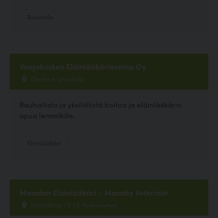
Ravintola
Vaajakosken Eläinlääkäriasema Oy
Oikotie 4, Jyväskylä
Rauhallista ja yksilöllistä hoitoa ja eläinlääkärin
apua lemmikille.
Eläinlääkäri
Masalan Eläinlääkäri - Masaby Veterinär
Kääntökuja 1 B 25, Kirkkonummi