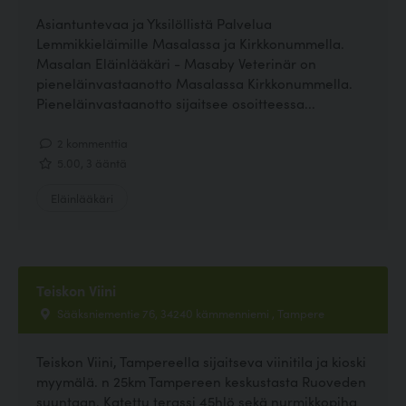
Asiantuntevaa ja Yksilöllistä Palvelua
Lemmikkieläimille Masalassa ja Kirkkonummella.
Masalan Eläinlääkäri - Masaby Veterinär on
pieneläinvastaanotto Masalassa Kirkkonummella.
Pieneläinvastaanotto sijaitsee osoitteessa...
2 kommenttia
5.00, 3 ääntä
Eläinlääkäri
Teiskon Viini
Sääksniementie 76, 34240 kämmenniemi , Tampere
Teiskon Viini, Tampereella sijaitseva viinitila ja kioski
myymälä. n 25km Tampereen keskustasta Ruoveden
suuntaan. Katettu terassi 45hlö sekä nurmikkopiha