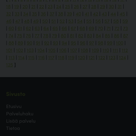
18
|
19
|
20
|
21
|
22
|
23
|
24
|
25
|
26
|
27
|
28
|
29
|
30
|
31
|
32
|
33
|
34
|
35
|
36
|
37
|
38
|
39
|
40
|
41
|
42
|
43
|
44
|
45
|
46
|
47
|
48
|
49
|
50
|
51
|
52
|
53
|
54
|
55
|
56
|
57
|
58
|
59
|
60
|
61
|
62
|
63
|
64
|
65
|
66
|
67
|
68
|
69
|
70
|
71
|
72
|
73
|
74
|
75
|
76
|
77
|
78
|
79
|
80
|
81
|
82
|
83
|
84
|
85
|
86
|
87
|
88
|
89
|
90
|
91
|
92
|
93
|
94
|
95
|
96
|
97
|
98
|
99
|
100
|
101
|
102
|
103
|
104
|
105
|
106
|
107
|
108
|
109
|
110
|
111
|
112
|
113
|
114
|
115
|
116
|
117
|
118
|
119
|
120
|
121
|
122
|
123
|
124
|
125
]
Sivusto
Etusivu
Palveluhaku
Lisää palvelu
Tietoa