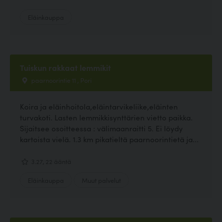
Eläinkauppa
Tuiskun rakkaat lemmikit
paarnoorintie 11 , Pori
Koira ja eläinhoitola,eläintarvikeliike,eläinten
turvakoti. Lasten lemmikkisynttärien vietto paikka.
Sijaitsee osoitteessa : välimaanraitti 5. Ei löydy
kartoista vielä. 1.3 km pikatieltä paarnoorintietä ja...
3.27, 22 ääntä
Eläinkauppa
Muut palvelut