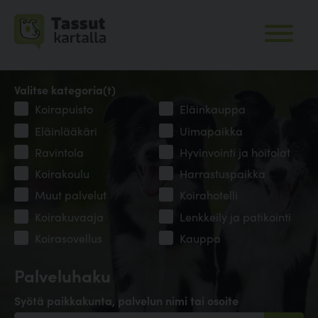
Valitse kategoria(t)
Koirapuisto
Eläinkauppa
Eläinlääkäri
Uimapaikka
Ravintola
Hyvinvointi ja hoitolat
Koirakoulu
Harrastuspaikka
Muut palvelut
Koirahotelli
Koirakuvaaja
Lenkkeily ja patikointi
Koirasovellus
Kauppa
Palveluhaku
Syötä paikkakunta, palvelun nimi tai osoite