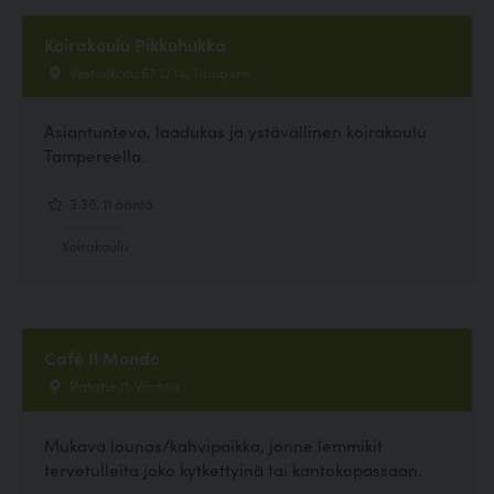
Koirakoulu Pikkuhukka
Vestonkatu 67 D 14, Tampere
Asiantunteva, laadukas ja ystävällinen koirakoulu
Tampereella.
3.36, 11 ääntä
Koirakoulu
Café Il Mondo
Ratatie 11, Vantaa
Mukava lounas/kahvipaikka, jonne lemmikit
tervetulleita joko kytkettyinä tai kantokopassaan.