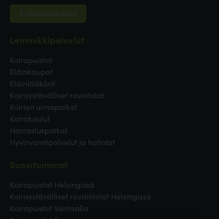
Evästeasetukset
Lemmikkipalvelut
Koirapuistot
Eläinkaupat
Eläinlääkärit
Koiraystävälliset ravintolat
Koirien uimapaikat
Koirakoulut
Harrastuspaikat
Hyvinvointipalvelut ja hoitolat
Suosituimmat
Koirapuistot Helsingissä
Koiraystävälliset ravaintolat Helsingissä
Koirapuistot Vantaalla