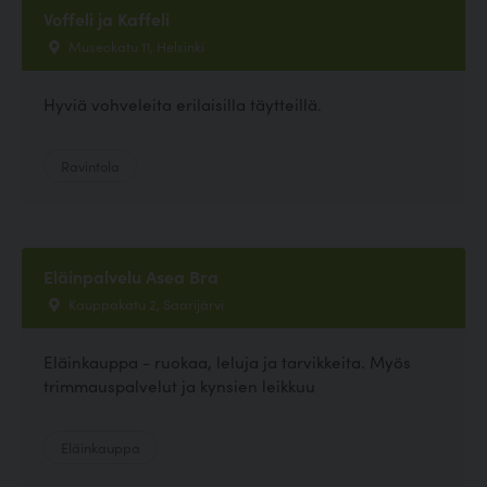
Voffeli ja Kaffeli
Museokatu 11, Helsinki
Hyviä vohveleita erilaisilla täytteillä.
Ravintola
Eläinpalvelu Asea Bra
Kauppakatu 2, Saarijärvi
Eläinkauppa - ruokaa, leluja ja tarvikkeita. Myös
trimmauspalvelut ja kynsien leikkuu
Eläinkauppa