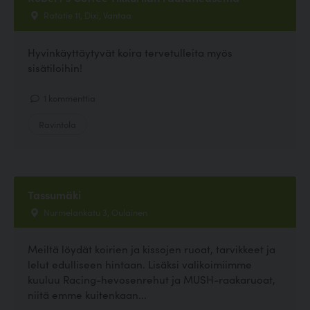
Ratatie 11, Dixi, Vantaa
Hyvinkäyttäytyvät koira tervetulleita myös
sisätiloihin!
1 kommenttia
Ravintola
Tassumäki
Nurmelankatu 3, Oulainen
Meiltä löydät koirien ja kissojen ruoat, tarvikkeet ja
lelut edulliseen hintaan. Lisäksi valikoimiimme
kuuluu Racing-hevosenrehut ja MUSH-raakaruoat,
niitä emme kuitenkaan...