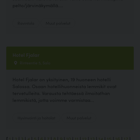
pelto/järvinäkymällä....
Ravintola
Muut palvelut
Hotel Fjalar
Rinteentie 5, Salo
Hotel Fjalar on yksityinen, 19 huoneen hotelli
Salossa. Osaan hotellihuonneista lemmikit ovat
tervetulleita. Varausta tehtäessä ilmoitathan
lemmikistä, jotta voimme varmistaa...
Hyvinvointi ja hoitolat
Muut palvelut
[
1
|
2
|
3
|
4
|
5
|
6
|
7
|
8
|
9
|
10
|
11
|
12
|
13
|
14
|
15
|
16
|
17
|