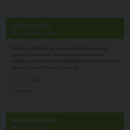
Nokkalan majakka
Nokkalanniemi 2, Espoo
Nokkalan Majakka on merenrantakahvila, jossa
pääsee nauttimaan upeasta merimaisemasta
ympäri vuoden. Tarjolla laadukkaita kahvilatuotteita,
lounasta ja keittoa sekä menu ja...
5.00, 1 ääntä
Ravintola
Muhoksen koirapuisto
Renginkuja, Muhos