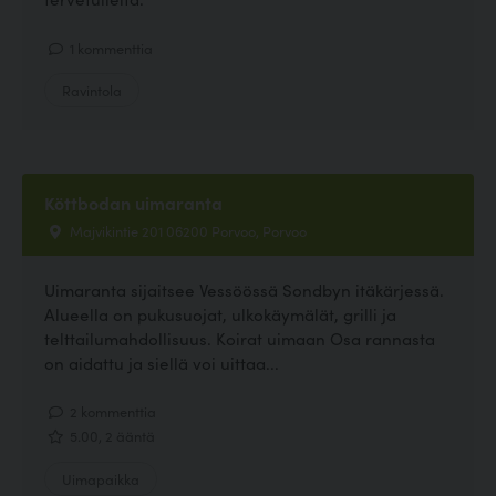
1 kommenttia
Ravintola
Köttbodan uimaranta
Majvikintie 201 06200 Porvoo, Porvoo
Uimaranta sijaitsee Vessöössä Sondbyn itäkärjessä.
Alueella on pukusuojat, ulkokäymälät, grilli ja
telttailumahdollisuus. Koirat uimaan Osa rannasta
on aidattu ja siellä voi uittaa...
2 kommenttia
5.00, 2 ääntä
Uimapaikka