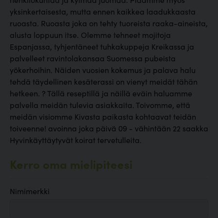
yksinkertaisesta, mutta ennen kaikkea laadukkaasta
ruoasta. Ruoasta joka on tehty tuoreista raaka-aineista,
alusta loppuun itse. Olemme tehneet mojitoja
Espanjassa, tyhjentäneet tuhkakuppeja Kreikassa ja
palvelleet ravintolakansaa Suomessa pubeista
yökerhoihin. Näiden vuosien kokemus ja palava halu
tehdä täydellinen kesäterassi on vienyt meidät tähän
hetkeen. ? Tällä reseptillä ja näillä eväin haluamme
palvella meidän tulevia asiakkaita. Toivomme, että
meidän visiomme Kivasta paikasta kohtaavat teidän
toiveenne! avoinna joka päivä 09 - vähintään 22 saakka
Hyvinkäyttäytyvät koirat tervetulleita.
Kerro oma mielipiteesi
Nimimerkki