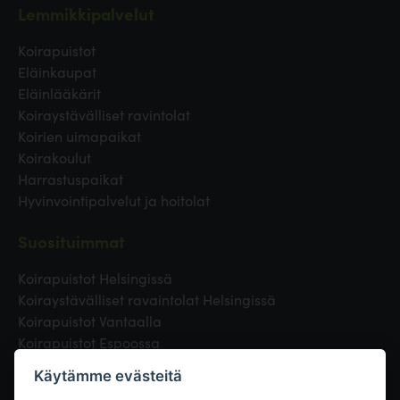
Lemmikkipalvelut
Koirapuistot
Eläinkaupat
Eläinlääkärit
Koiraystävälliset ravintolat
Koirien uimapaikat
Koirakoulut
Harrastuspaikat
Hyvinvointipalvelut ja hoitolat
Suosituimmat
Koirapuistot Helsingissä
Koiraystävälliset ravaintolat Helsingissä
Koirapuistot Vantaalla
Koirapuistot Espoossa
Koirapuistot Turussa
Käytämme evästeitä
Eläinlääkäri Helsingissä