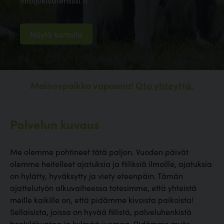
info@kivaterassi.fi
Näytä kartalla
Mainospaikka vapaana!
Ota yhteyttä.
Palvelun kuvaus
Me olemme pohtineet tätä paljon. Vuoden päivät
olemme heitelleet ajatuksia ja fiiliksiä ilmoille, ajatuksia
on hylätty, hyväksytty ja viety eteenpäin. Tämän
ajattelutyön alkuvaiheessa totesimme, että yhteistä
meille kaikille on, että pidämme kivoista paikoista!
Sellaisista, joissa on hyvää fiilistä, palveluhenkistä
henkilökuntaa ja kylmää juomaa. Pidämme myös