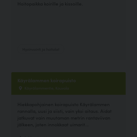
Hoitopaikka koirille ja kissoille.
Hyvinvointi ja hoitolat
Käyrälammen koirapuisto
Käyrälammentie, Kouvola
Hiekkapohjainen koirapuisto Käyrälammen
rannalla, uusi ja siisti, vain yksi aitaus. Aidat
jatkuvat vain muutaman metrin rantaviivan
jälkeen, joten innokkaat uimarit...