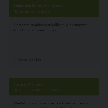
Lakeuden Koiraurheilukeskus
Bullerintie 40, Seinäjoki
Harrasta lämpimässä hallissa! Vuokraamme
koiraharrastukseen tiloja.
Harrastuspaikka
Terassi/Rixi baari
Isokaari 24, 00200 Hki, Helsinki
Miellyttävä, suojaisa terassi Lauttasaaressa.