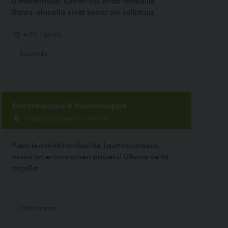
uimarannalla. Koiran voi ottaa terassille.
Ranta-alueella eivät koirat ole sallittuja.
4.00, 1 ääntä
Ravintola
Koirankauppa & kissankauppa
Tallbergin puistotie 7, Helsinki
Pieni lemmikkitarvikeliike Lauttasaaressa,
missä on erinomainen palvelu! Ulkona vettä
tarjolla.
Eläinkauppa