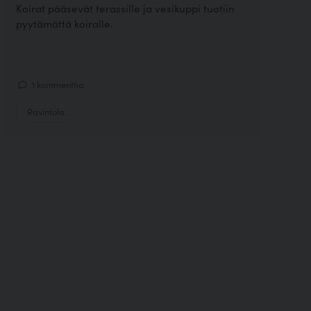
Koirat pääsevät terassille ja vesikuppi tuotiin
pyytämättä koiralle.
1 kommenttia
Ravintola