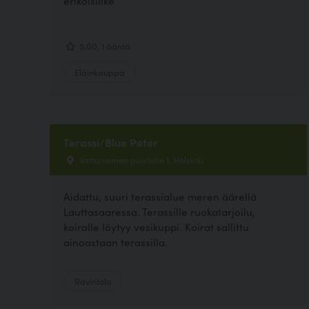
erikoisliike
5.00, 1 ääntä
Eläinkauppa
Terassi/Blue Peter
Vattuniemen puistotie 1, Helsinki
Aidattu, suuri terassialue meren äärellä
Lauttasaaressa. Terassille ruokatarjoilu,
koiralle löytyy vesikuppi. Koirat sallittu
ainoastaan terassilla.
Ravintola