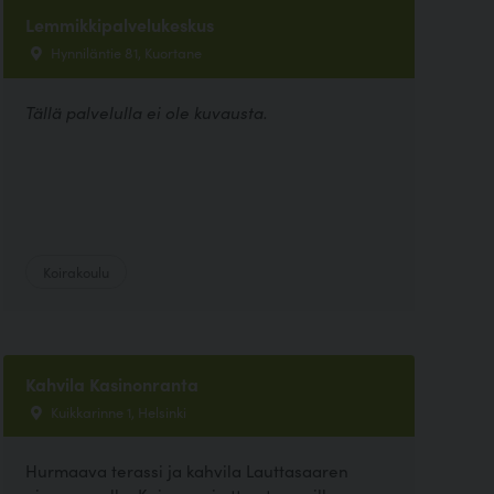
Lemmikkipalvelukeskus
Hynniläntie 81, Kuortane
Tällä palvelulla ei ole kuvausta.
Koirakoulu
Kahvila Kasinonranta
Kuikkarinne 1, Helsinki
Hurmaava terassi ja kahvila Lauttasaaren