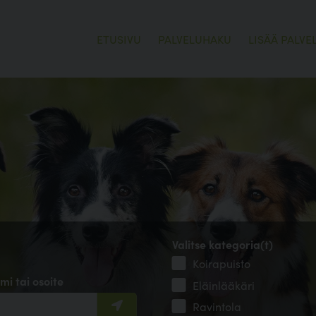
ETUSIVU
PALVELUHAKU
LISÄÄ PALVE
Valitse kategoria(t)
Koirapuisto
mi tai osoite
Eläinlääkäri
Ravintola