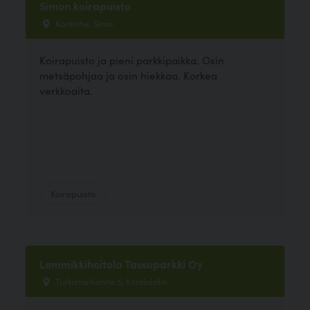
Simon koirapuisto
Kontiotie, Simo
Koirapuisto ja pieni parkkipaikka. Osin
metsäpohjaa ja osin hiekkaa. Korkea
verkkoaita.
Koirapuisto
Lemmikkihoitola Tassuparkki Oy
Turkistarhantie 5, Kontiolahti