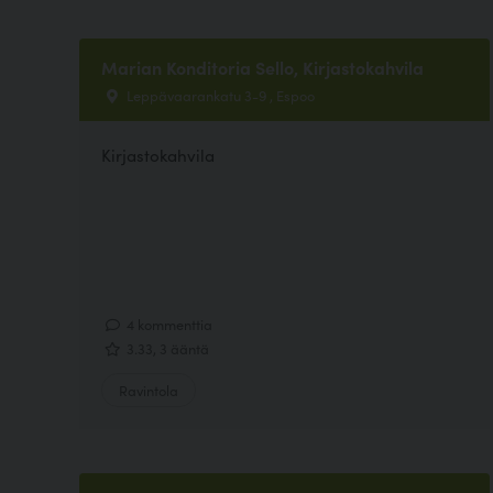
Marian Konditoria Sello, Kirjastokahvila
Leppävaarankatu 3-9 , Espoo
Kirjastokahvila
4 kommenttia
3.33, 3 ääntä
Ravintola