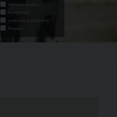
Harrastuspaikka
Koirahotelli
Lenkkeily ja patikointi
Kauppa