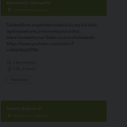
Koirakoulu Homeetta
Orvokintie 6, Kouvola
Tuloksellista ongelmakoirakoulutusta Korialla.
agilityopetusta ja koirankoulutustilat.
www.homeetta.net Video koulutustuloksesta
https://www.youtube.com/watch?
v=6lwt2uzMTN0
2 kommenttia
2.00, 4 ääntä
Koirakoulu
Dennis Bulevardi
Bulevardi 32, Helsinki