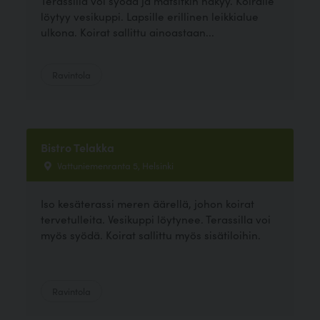
Terassilla voi syödä ja matsitkin näkyy. Koiralle
löytyy vesikuppi. Lapsille erillinen leikkialue
ulkona. Koirat sallittu ainoastaan...
Ravintola
Bistro Telakka
Vattuniemenranta 5, Helsinki
Iso kesäterassi meren äärellä, johon koirat
tervetulleita. Vesikuppi löytynee. Terassilla voi
myös syödä. Koirat sallittu myös sisätiloihin.
Ravintola