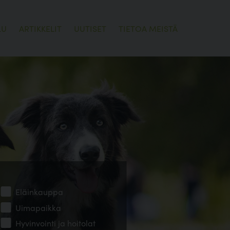
LU
ARTIKKELIT
UUTISET
TIETOA MEISTÄ
Eläinkauppa
Uimapaikka
Hyvinvointi ja hoitolat