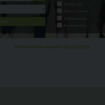
Koirakoulu
Muut palvelut
Koirakuvaaja
Koirasovellus
Mainospaikka vapaana!
Ota yhteyttä.