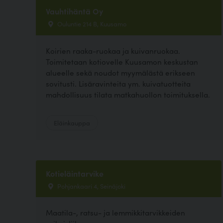
Vauhtihäntä Oy
Ouluntie 214 B, Kuusamo
Koirien raaka-ruokaa ja kuivanruokaa.
Toimitetaan kotiovelle Kuusamon keskustan
alueelle sekä noudot myymälästä erikseen
sovitusti. Lisäravinteita ym. kuivatuotteita
mahdollisuus tilata matkahuollon toimituksella.
Eläinkauppa
Kotieläintarvike
Pohjankaari 4, Seinäjoki
Maatila-, ratsu- ja lemmikkitarvikkeiden