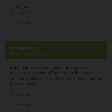
2 kommenttia
3.17, 6 ääntä
Eläinkauppa
Lemmikkitaivas
Ulappakatu 2, Espoo
Lemmikkitaivas on pieni, ammattitaitoinen ja
palveleva eläinkauppa Espoossa. Meiltä löydät
eläimet, tarvikkeet, kalat, akvaariot ja paljon muuta.
Mitä meiltä ei...
4.36, 11 ääntä
Eläinkauppa