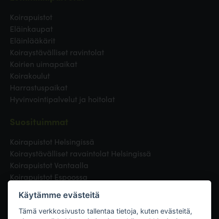
Koirapuistot
Eläinkaupat
Eläinlääkärit
Koiraystävälliset ravintolat
Koirien uimapaikat
Koirakoulut
Harrastuspaikat
Hyvinvointipalvelut ja hoitolat
Suosituimmat
Koirapuistot Helsingissä
Koiraystävälliset ravaintolat Helsingissä
Koirapuistot Vantaalla
Koirapuistot Espoossa
Koirapuistot Turussa
Käytämme evästeitä
Eläinlääkäri Helsingissä
Koirapuistot Tampereella
Tämä verkkosivusto tallentaa tietoja, kuten evästeitä,