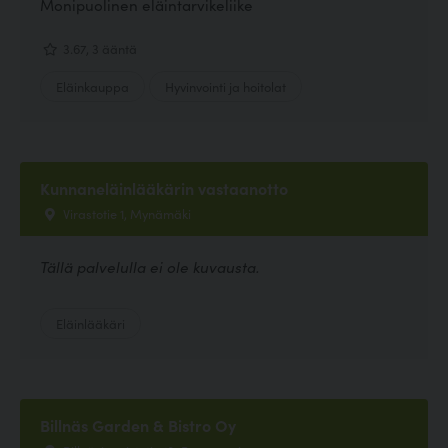
Monipuolinen eläintarvikeliike
3.67, 3 ääntä
Eläinkauppa
Hyvinvointi ja hoitolat
Kunnaneläinlääkärin vastaanotto
Virastotie 1, Mynämäki
Tällä palvelulla ei ole kuvausta.
Eläinlääkäri
Billnäs Garden & Bistro Oy