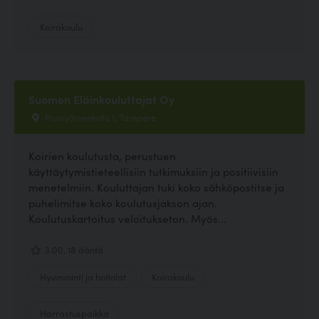
Koirakoulu
Suomen Eläinkouluttajat Oy
Possijärvenkatu 1, Tampere
Koirien koulutusta, perustuen
käyttäytymistieteellisiin tutkimuksiin ja positiivisiin
menetelmiin. Kouluttajan tuki koko sähköpostitse ja
puhelimitse koko koulutusjakson ajan.
Koulutuskartoitus veloitukseton. Myös...
3.00, 18 ääntä
Hyvinvointi ja hoitolat
Koirakoulu
Harrastuspaikka