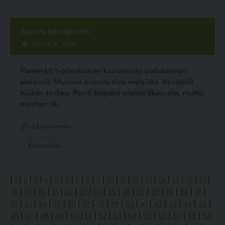
Aurans koirapuisto
Kisatie 15 , Aura
Pienehkö 1-aitauksinen koirapuisto pallokentän
vieressä. Mukava maasto kiva metsikkö. Keväällä
hiukan kostea. Portti kaipaisi pientä fiksausta, mutta
muuten ok.
2 kommenttia
Koirapuisto
[
1
|
2
|
3
|
4
|
5
|
6
|
7
|
8
|
9
|
10
|
11
|
12
|
13
|
14
|
15
|
16
|
17
|
18
|
19
|
20
|
21
|
22
|
23
|
24
|
25
|
26
|
27
|
28
|
29
|
30
|
31
|
32
|
33
|
34
|
35
|
36
|
37
|
38
|
39
|
40
|
41
|
42
|
43
|
44
|
45
|
46
|
47
|
48
|
49
|
50
|
51
|
52
|
53
|
54
|
55
|
56
|
57
|
58
|
59