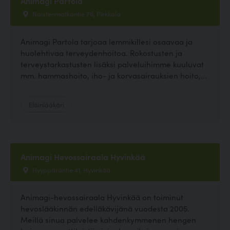
Animagi Partola
Naistenmatkantie 76, Pirkkala
Animagi Partola tarjoaa lemmikillesi osaavaa ja
huolehtivaa terveydenhoitoa. Rokostusten ja
terveystarkastusten lisäksi palveluihimme kuuluvat
mm. hammashoito, iho- ja korvasairauksien hoito,...
Eläinlääkäri
Animagi Hevossairaala Hyvinkää
Hyyppäräntie 41, Hyvinkää
Animagi-hevossairaala Hyvinkää on toiminut
hevoslääkinnän edelläkävijänä vuodesta 2005.
Meillä sinua palvelee kahdenkymmenen hengen