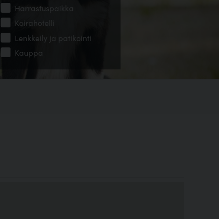
Harrastuspaikka
Koirahotelli
Lenkkeily ja patikointi
Kauppa