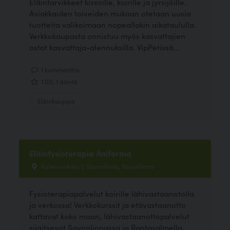
Eläintarvikkeet kissoille, koirille ja jyrsijöille.
Asiakkaiden toiveiden mukaan otetaan uusia
tuotteita valikoimaan nopeallakin aikataululla.
Verkkokaupasta onnistuu myös kasvattajien
ostot kasvattaja-alennuksilla. VipPetissä...
1 kommenttia
1.00, 1 ääntä
Eläinkauppa
Eläinfysioterapia Aniforma
Kalervonkatu 1, Savonlinna, Savonlinna
Fysioterapiapalvelut koirille lähivastaanotolla
ja verkossa! Verkkokurssit ja etävastaanotto
kattavat koko maan, lähivastaanottopalvelut
sijaitsevat Savonlinnassa ja Rantasalmella.