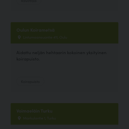
Ravintola
Oulun Koirametsä
Lintumaansuontie 411, Oulu
Aidattu neljän hehtaarin kokoinen yksityinen
koirapuisto.
Koirapuisto
Voimaeläin Turku
Markulantie 1, Turku