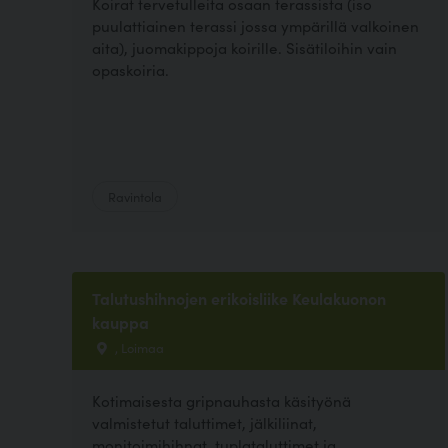
Koirat tervetulleita osaan terassista (iso
puulattiainen terassi jossa ympärillä valkoinen
aita), juomakippoja koirille. Sisätiloihin vain
opaskoiria.
Ravintola
Talutushihnojen erikoisliike Keulakuonon
kauppa
, Loimaa
Kotimaisesta gripnauhasta käsityönä
valmistetut taluttimet, jälkiliinat,
monitoimihihnat, tuplataluttimet ja