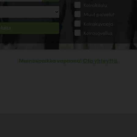
Koirakoulu
Muut palvelut
Koirakuvaaja
Koirasovellus
Mainospaikka vapaana!
Ota yhteyttä.