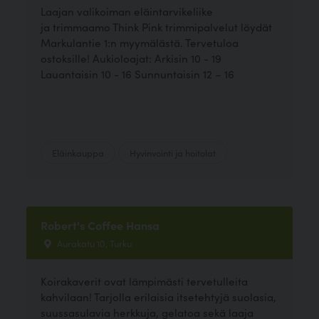
Laajan valikoiman eläintarvikeliike
ja trimmaamo Think Pink trimmipalvelut löydät
Markulantie 1:n myymälästä. Tervetuloa
ostoksille! Aukioloajat: Arkisin 10 - 19
Lauantaisin 10 - 16 Sunnuntaisin 12 – 16
Eläinkauppa
Hyvinvointi ja hoitolat
Robert's Coffee Hansa
Aurakatu 10, Turku
Koirakaverit ovat lämpimästi tervetulleita
kahvilaan! Tarjolla erilaisia itsetehtyjä suolasia,
suussasulavia herkkuja, gelatoa sekä laaja