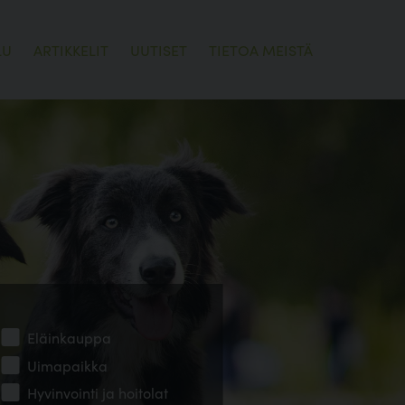
LU
ARTIKKELIT
UUTISET
TIETOA MEISTÄ
Eläinkauppa
Uimapaikka
Hyvinvointi ja hoitolat