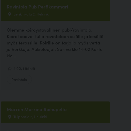
Ravintola Pub Peräkammari
Eerikinkatu 2, Helsinki
Olemme koiraystävällinen pubi/ravintola.
Koirat saavat tulla ravintolaan sisälle ja kesällä
myös terassille. Koirille on tarjolla myös vettä
ja herkkuja. Aukioloajat: Su-ma klo 14-02 Ke-to
klo...
5.00, 1 ääntä
Ravintola
Murren Murkina Roihupelto
Tulppatie 2, Helsinki