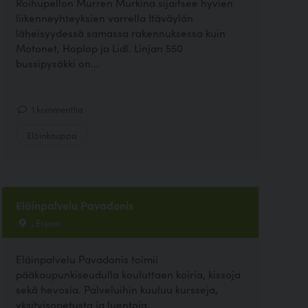
Roihupellon Murren Murkina sijaitsee hyvien
liikenneyhteyksien varrella Itäväylän
läheisyydessä samassa rakennuksessa kuin
Motonet, Hoplop ja Lidl. Linjan 550
bussipysäkki on...
1 kommenttia
Eläinkauppa
Eläinpalvelu Pavadonis
, Espoo
Eläinpalvelu Pavadonis toimii
pääkaupunkiseudulla kouluttaen koiria, kissoja
sekä hevosia. Palveluihin kuuluu kursseja,
yksityisopetusta ja luentoja.