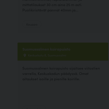
mittatilaukset 30 cm aina 25 m asti.
Puolikiristävät pannat 40mm ja...
Kauppa
Suomussalmen koirapuisto
Keskuskatu 8, Suomussalmi
Suomussalmen koirapuisto sijaitsee viitostien
varrella, Keskuskadun päädyssä. Omat
aitaukset isoille ja pienille koirille.