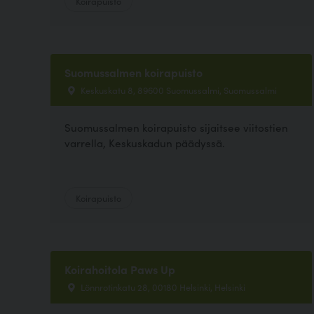
Koirapuisto
Suomussalmen koirapuisto
Keskuskatu 8, 89600 Suomussalmi, Suomussalmi
Suomussalmen koirapuisto sijaitsee viitostien
varrella, Keskuskadun päädyssä.
Koirapuisto
Koirahoitola Paws Up
Lönnrotinkatu 28, 00180 Helsinki, Helsinki