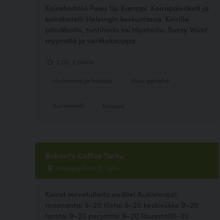
Koirahoitola Paws Up Kamppi. Koirapäiväkoti ja
koirahotelli Helsingin keskustassa. Koirille
päivähoito, tuntihoito tai täyshoito. Sassy Woof
myymälä ja verkkokauppa.
2.00, 2 ääntä
Hyvinvointi ja hoitolat
Muut palvelut
Koirahotelli
Kauppa
Robert's Coffee Turku
Kauppiaskatu 11, Turku
Koirat tervetulleita sisälle! Aukioloajat:
maanantai 9–20 tiistai 9–20 keskiviikko 9–20
torstai 9–20 perjantai 9–20 lauantai10–20