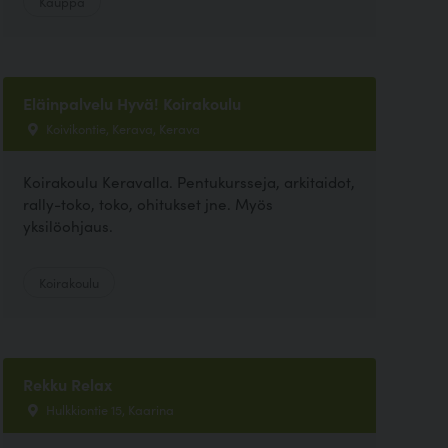
Kauppa
Eläinpalvelu Hyvä! Koirakoulu
Koivikontie, Kerava, Kerava
Koirakoulu Keravalla. Pentukursseja, arkitaidot,
rally-toko, toko, ohitukset jne. Myös
yksilöohjaus.
Koirakoulu
Rekku Relax
Hulkkiontie 15, Kaarina