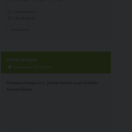
1 kommenttia
1.50, 6 ääntä
Koirakoulu
Metka kirppis
Hämeentie 76, Helsinki
Mukava kirpputori, jonne koirat ovat erittäin
tervetulleita.