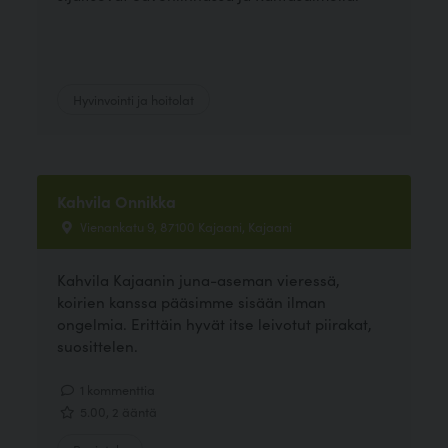
Hyvinvointi ja hoitolat
Kahvila Onnikka
Vienankatu 9, 87100 Kajaani, Kajaani
Kahvila Kajaanin juna-aseman vieressä,
koirien kanssa pääsimme sisään ilman
ongelmia. Erittäin hyvät itse leivotut piirakat,
suosittelen.
1 kommenttia
5.00, 2 ääntä