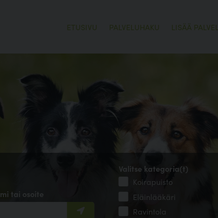
ETUSIVU
PALVELUHAKU
LISÄÄ PALVE
Valitse kategoria(t)
Koirapuisto
mi tai osoite
Eläinlääkäri
Ravintola