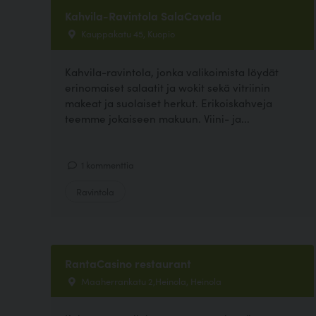
Kahvila-Ravintola SalaCavala
Kauppakatu 45, Kuopio
Kahvila-ravintola, jonka valikoimista löydät
erinomaiset salaatit ja wokit sekä vitriinin
makeat ja suolaiset herkut. Erikoiskahveja
teemme jokaiseen makuun. Viini- ja...
1 kommenttia
Ravintola
RantaCasino restaurant
Maaherrankatu 2,Heinola, Heinola