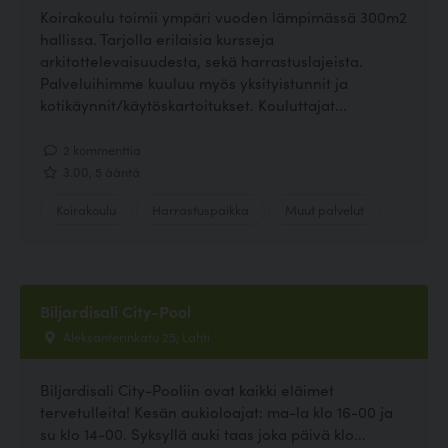
Koirakoulu toimii ympäri vuoden lämpimässä 300m2
hallissa. Tarjolla erilaisia kursseja
arkitottelevaisuudesta, sekä harrastuslajeista.
Palveluihimme kuuluu myös yksityistunnit ja
kotikäynnit/käytöskartoitukset. Kouluttajat...
2 kommenttia
3.00, 5 ääntä
Koirakoulu
Harrastuspaikka
Muut palvelut
Biljardisali City-Pool
Aleksanterinkatu 25, Lahti
Biljardisali City-Pooliin ovat kaikki eläimet
tervetulleita! Kesän aukioloajat: ma-la klo 16-00 ja
su klo 14-00. Syksyllä auki taas joka päivä klo...