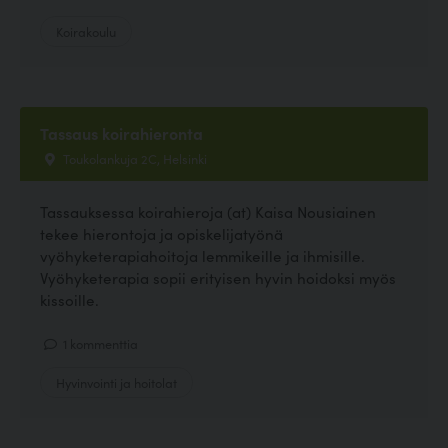
Koirakoulu
Tassaus koirahieronta
Toukolankuja 2C, Helsinki
Tassauksessa koirahieroja (at) Kaisa Nousiainen
tekee hierontoja ja opiskelijatyönä
vyöhyketerapiahoitoja lemmikeille ja ihmisille.
Vyöhyketerapia sopii erityisen hyvin hoidoksi myös
kissoille.
1 kommenttia
Hyvinvointi ja hoitolat