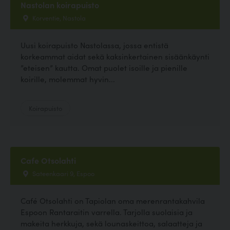
Nastolan koirapuisto
Korventie, Nastola
Uusi koirapuisto Nastolassa, jossa entistä
korkeammat aidat sekä kaksinkertainen sisäänkäynti
”eteisen” kautta. Omat puolet isoille ja pienille
koirille, molemmat hyvin...
Koirapuisto
Cafe Otsolahti
Sateenkaari 9, Espoo
Café Otsolahti on Tapiolan oma merenrantakahvila
Espoon Rantaraitin varrella. Tarjolla suolaisia ja
makeita herkkuja, sekä lounaskeittoa, salaatteja ja