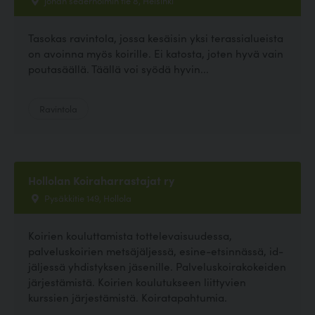
Tasokas ravintola, jossa kesäisin yksi terassialueista
on avoinna myös koirille. Ei katosta, joten hyvä vain
poutasäällä. Täällä voi syödä hyvin...
Ravintola
Hollolan Koiraharrastajat ry
Pysäkkitie 149, Hollola
Koirien kouluttamista tottelevaisuudessa,
palveluskoirien metsäjäljessä, esine-etsinnässä, id-
jäljessä yhdistyksen jäsenille. Palveluskoirakokeiden
järjestämistä. Koirien koulutukseen liittyvien
kurssien järjestämistä. Koiratapahtumia.