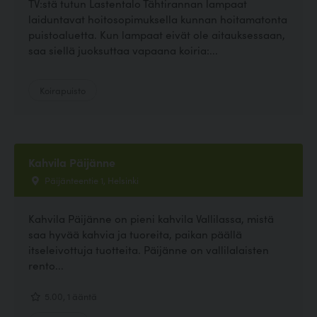
TV:stä tutun Lastentalo Tähtirannan lampaat
laiduntavat hoitosopimuksella kunnan hoitamatonta
puistoaluetta. Kun lampaat eivät ole aitauksessaan,
saa siellä juoksuttaa vapaana koiria:...
Koirapuisto
Kahvila Päijänne
Päijänteentie 1, Helsinki
Kahvila Päijänne on pieni kahvila Vallilassa, mistä
saa hyvää kahvia ja tuoreita, paikan päällä
itseleivottuja tuotteita. Päijänne on vallilalaisten
rento...
5.00, 1 ääntä