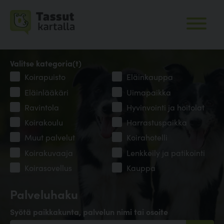
Valitse kategoria(t)
Koirapuisto
Eläinkauppa
Eläinlääkäri
Uimapaikka
Ravintola
Hyvinvointi ja hoitolat
Koirakoulu
Harrastuspaikka
Muut palvelut
Koirahotelli
Koirakuvaaja
Lenkkeily ja patikointi
Koirasovellus
Kauppa
Palveluhaku
Syötä paikkakunta, palvelun nimi tai osoite