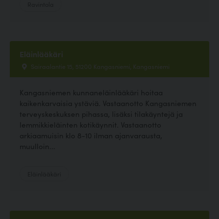
Ravintola
Eläinlääkäri
Sairaalantie 15, 51200 Kangasniemi, Kangasniemi
Kangasniemen kunnaneläinlääkäri hoitaa
kaikenkarvaisia ystäviä. Vastaanotto Kangasniemen
terveyskeskuksen pihassa, lisäksi tilakäyntejä ja
lemmikkieläinten kotikäynnit. Vastaanotto
arkiaamuisin klo 8-10 ilman ajanvarausta,
muulloin...
Eläinlääkäri