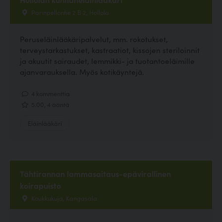
Parinpellontie 2 B 2, Hollola
Peruseläinlääkäripalvelut, mm. rokotukset,
terveystarkastukset, kastraatiot, kissojen steriloinnit
ja akuutit sairaudet, lemmikki- ja tuotantoeläimille
ajanvarauksella. Myös kotikäyntejä.
4 kommenttia
5.00, 4 ääntä
Eläinlääkäri
Tähtirannan lammasaitaus-epävirallinen
koirapuisto
Koukkukuja, Kangasala