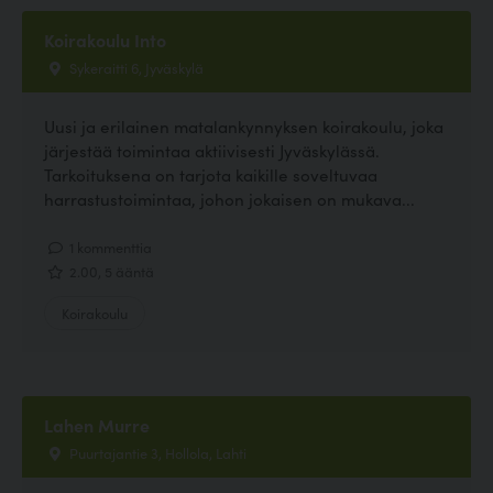
Koirakoulu Into
Sykeraitti 6, Jyväskylä
Uusi ja erilainen matalankynnyksen koirakoulu, joka
järjestää toimintaa aktiivisesti Jyväskylässä.
Tarkoituksena on tarjota kaikille soveltuvaa
harrastustoimintaa, johon jokaisen on mukava...
1 kommenttia
2.00, 5 ääntä
Koirakoulu
Lahen Murre
Puurtajantie 3, Hollola, Lahti