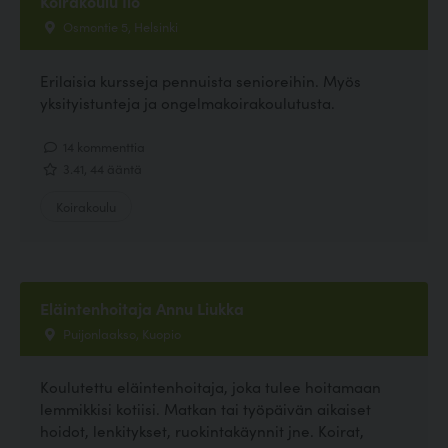
Koirakoulu Ilo
Osmontie 5, Helsinki
Erilaisia kursseja pennuista senioreihin. Myös
yksityistunteja ja ongelmakoirakoulutusta.
14 kommenttia
3.41, 44 ääntä
Koirakoulu
Eläintenhoitaja Annu Liukka
Puijonlaakso, Kuopio
Koulutettu eläintenhoitaja, joka tulee hoitamaan
lemmikkisi kotiisi. Matkan tai työpäivän aikaiset
hoidot, lenkitykset, ruokintakäynnit jne. Koirat,