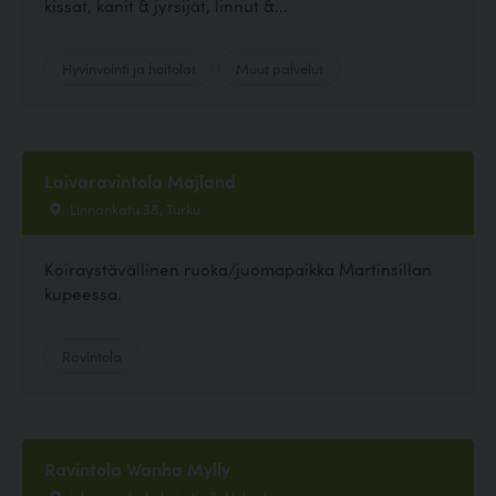
kissat, kanit & jyrsijät, linnut &...
Hyvinvointi ja hoitolat
Muut palvelut
Laivaravintola Majland
Linnankatu 38, Turku
Koiraystävällinen ruoka/juomapaikka Martinsillan
kupeessa.
Ravintola
Ravintola Wanha Mylly
johan sederholmin tie 8, Helsinki