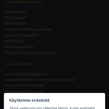
Lemmikkipalvelut
Koirapuistot
Eläinkaupat
Eläinlääkärit
Koiraystävälliset ravintolat
Koirien uimapaikat
Koirakoulut
Harrastuspaikat
Hyvinvointipalvelut ja hoitolat
Suosituimmat
Koirapuistot Helsingissä
Koiraystävälliset ravaintolat Helsingissä
Koirapuistot Vantaalla
Koirapuistot Espoossa
Koirapuistot Turussa
Käytämme evästeitä
Eläinlääkäri Helsingissä
Koirapuistot Tampereella
Tämä verkkosivusto tallentaa tietoja, kuten evästeitä,