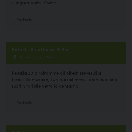
uuniperunoita. Koirat...
Ravintola
Rafael's Steakhouse & Bar
Piispankatu 28, Porvoo
Kesällä 2018 koiramme oli oikein tervetullut
terassille mukaan, kun ruokailimme. Talon puolesta
tuotiin tarjolle vettä ja dentastix
Ravintola