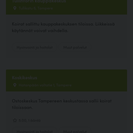
Tullintorin kauppakeskus
Tullikatu 6, Tampere
Koirat sallittu kauppakeskuksen tiloissa. Liikkeissä
käytännöt voivat vaihdella.
Hyvinvointi ja hoitolat
Muut palvelut
Koskikeskus
Hatanpään valtatie 1, Tampere
Ostoskeskus Tampereen keskustassa sallii koirat
tiloissaan.
5.00, 1 ääntä
Hyvinvointi ja hoitolat
Muut palvelut