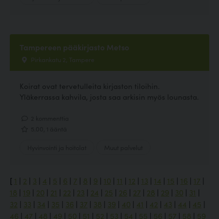
Tampereen pääkirjasto Metso
Pirkankatu 2, Tampere
Koirat ovat tervetulleita kirjaston tiloihin.
Yläkerrassa kahvila, josta saa arkisin myös lounasta.
2 kommenttia
5.00, 1 ääntä
Hyvinvointi ja hoitolat
Muut palvelut
[
1
|
2
|
3
|
4
|
5
|
6
|
7
|
8
|
9
|
10
|
11
|
12
|
13
|
14
|
15
|
16
|
17
|
18
|
19
|
20
|
21
|
22
|
23
|
24
|
25
|
26
|
27
|
28
|
29
|
30
|
31
|
32
|
33
|
34
|
35
|
36
|
37
|
38
|
39
|
40
|
41
|
42
|
43
|
44
|
45
|
46
|
47
|
48
|
49
|
50
|
51
|
52
|
53
|
54
|
55
|
56
|
57
|
58
|
59