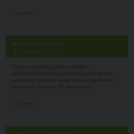
Ravintola
Ravintola Sörkan Ruusu
Pääskylänrinne 3, Helsinki
Tilava olutravintola, joka on erittäin
eläinystävällinen. Hyvin käyttäytyvät koirat ovat
tervetuloa ravintolan sisälle koosta riippumatta.
Aukioloajat: ma-to 14-02, pe-la 14-03,...
Ravintola
Hollolan kunnaneläinlääkäri