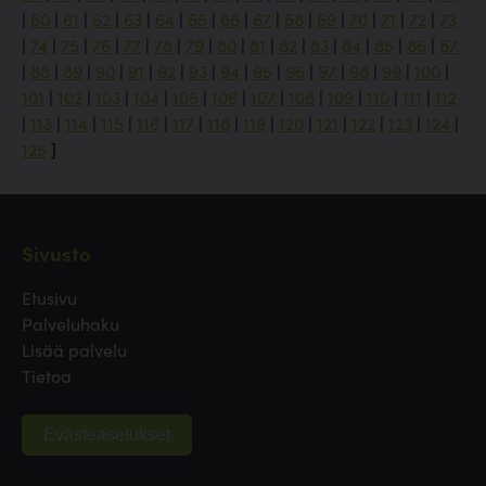
|
60
|
61
|
62
|
63
|
64
|
65
|
66
|
67
|
68
|
69
|
70
|
71
|
72
|
73
|
74
|
75
|
76
|
77
|
78
|
79
|
80
|
81
|
82
|
83
|
84
|
85
|
86
|
87
|
88
|
89
|
90
|
91
|
92
|
93
|
94
|
95
|
96
|
97
|
98
|
99
|
100
|
101
|
102
|
103
|
104
|
105
|
106
|
107
|
108
|
109
|
110
|
111
|
112
|
113
|
114
|
115
|
116
|
117
|
118
|
119
|
120
|
121
|
122
|
123
|
124
|
125
]
Sivusto
Etusivu
Palveluhaku
Lisää palvelu
Tietoa
Evästeasetukset