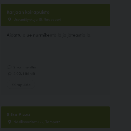
Karjaan koirapuisto
Usvaniitynkuja 16, Raasepori
Aidattu alue nurmikentällä ja jäteastialla.
2 kommenttia
2.00, 1 ääntä
Koirapuisto
Sitko Pizza
Näsilinnankatu 22, Tampere