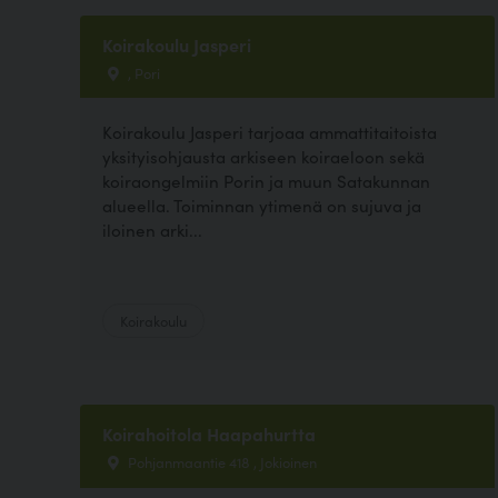
Koirakoulu Jasperi
, Pori
Koirakoulu Jasperi tarjoaa ammattitaitoista
yksityisohjausta arkiseen koiraeloon sekä
koiraongelmiin Porin ja muun Satakunnan
alueella. Toiminnan ytimenä on sujuva ja
iloinen arki...
Koirakoulu
Koirahoitola Haapahurtta
Pohjanmaantie 418 , Jokioinen