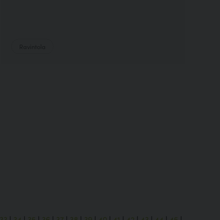
Ravintola
33
|
34
|
35
|
36
|
37
|
38
|
39
|
40
|
41
|
42
|
43
|
44
|
45
|