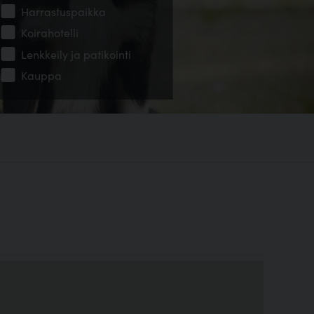
Harrastuspaikka
Koirahotelli
Lenkkeily ja patikointi
Kauppa