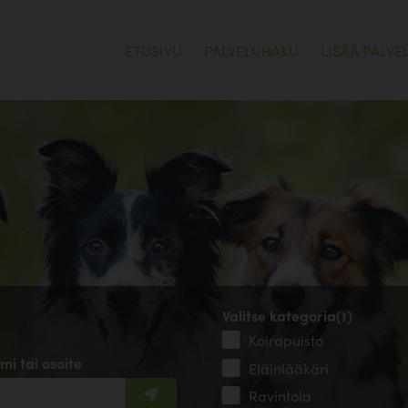
ETUSIVU
PALVELUHAKU
LISÄÄ PALVE
Valitse kategoria(t)
Koirapuisto
mi tai osoite
Eläinlääkäri
Ravintola