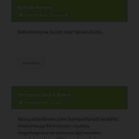
Kahvila Aurora
Iisvedentie 2, Suonenjoki
Kahvila minne koirat ovat tervetulleita.
Ravintola
Strömfors Bed & Bistro
Ruukintie 10A, Loviisa
Koiraystävällinen pieni kartanohotelli keskellä
ihastuttavaa Strömforsin ruukkia.
Majoituspalvelut avoinna läpi vuoden,