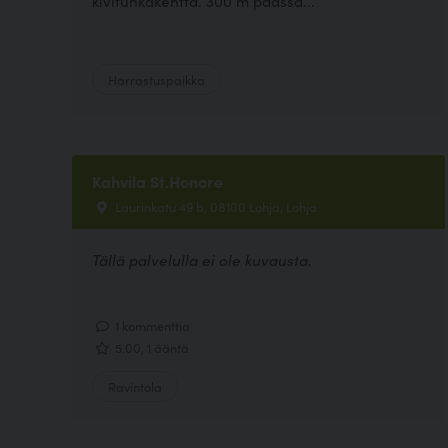
kivituhkakenttä. 300 m päässä...
Harrastuspaikka
Kahvila St.Honore
Laurinkatu 49 b, 08100 Lohja, Lohja
Tällä palvelulla ei ole kuvausta.
1 kommenttia
5.00, 1 ääntä
Ravintola