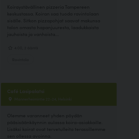
Koiraystävällinen pizzeria Tampereen
keskustassa. Koiran saa tuoda ravintolaan
sisälle. Sitkon pizzapohjat saavat makunsa
talon omasta hapanjuuresta, laadukkaista
jauhoista ja vanhoista...
4.00, 2 ääntä
Ravintola
Café Lasipalatsi
Mannerheimintie 22-24, Helsinki
Olemme varanneet yhden pöydän
pääsisäänkäynnin aulassa koira-asiakkaille.
Lisäksi koirat ovat tervetulleita terassillemme
sen ollessa avoinna.