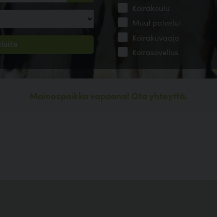
Koirakoulu
Muut palvelut
Koirakuvaaja
Koirasovellus
Mainospaikka vapaana!
Ota yhteyttä.