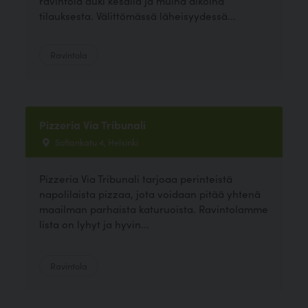
ravintola auki kesällä ja muina aikoina
tilauksesta. Välittömässä läheisyydessä...
Ravintola
Pizzeria Via Tribunali
Sofiankatu 4, Helsinki
Pizzeria Via Tribunali tarjoaa perinteistä
napolilaista pizzaa, jota voidaan pitää yhtenä
maailman parhaista katuruoista. Ravintolamme
lista on lyhyt ja hyvin...
Ravintola