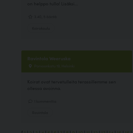
on helppo tulla! Lisäksi...
3.40, 5 ääntä
Koirakoulu
Ravintola Weeruska
Porvoonkatu 19, Helsinki
Koirat ovat tervetulleita terassillemme sen
ollessa avoinna.
1 kommenttia
Ravintola
[
1
|
2
|
3
|
4
|
5
|
6
|
7
|
8
|
9
|
10
|
11
|
12
|
13
|
14
|
15
|
16
|