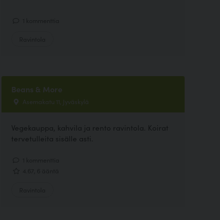
1 kommenttia
Ravintola
Beans & More
Asemakatu 11, Jyväskylä
Vegekauppa, kahvila ja rento ravintola. Koirat
tervetulleita sisälle asti.
1 kommenttia
4.67, 6 ääntä
Ravintola