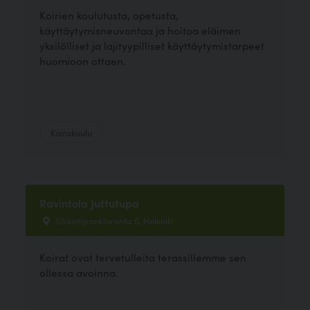
Koirien koulutusta, opetusta,
käyttäytymisneuvontaa ja hoitoa eläimen
yksilölliset ja lajityypilliset käyttäytymistarpeet
huomioon ottaen.
Koirakoulu
Ravintola Juttutupa
Säästöpankinranta 6, Helsinki
Koirat ovat tervetulleita terassillemme sen
ollessa avoinna.