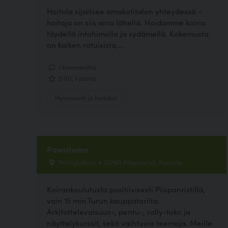
Hoitola sijaitsee omakotitalon yhteydessä -
hoitaja on siis aina lähellä. Hoidamme koiria
täydellä intohimolla ja sydämellä. Kokemusta
on kaiken rotuisista,...
1 kommenttia
5.00, 1 ääntä
Hyvinvointi ja hoitolat
Pawsiteam
Yrittäjänkatu 4 20760 Piispanristi, Kaarina
Koirankoulutusta positiivisesti Piispanristillä,
vain 15 min Turun kauppatorilta.
Arkitottelevaisuus-, pentu-, rally-toko ja
näyttelykurssit, sekä vaihtuvia teemoja. Meille