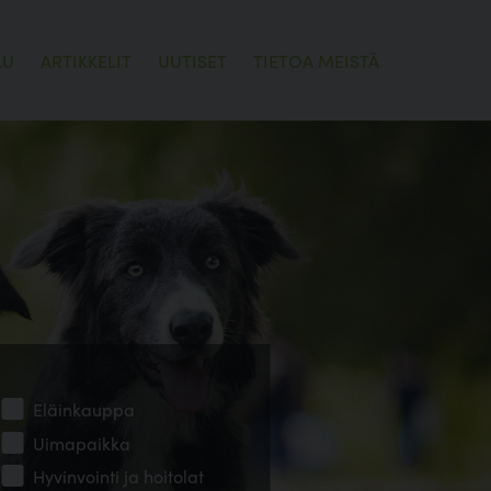
LU
ARTIKKELIT
UUTISET
TIETOA MEISTÄ
Eläinkauppa
Uimapaikka
Hyvinvointi ja hoitolat