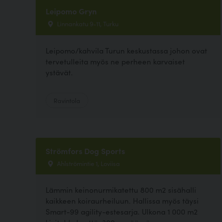
Leipomo Gryn
Linnankatu 9-11, Turku
Leipomo/kahvila Turun keskustassa johon ovat
tervetulleita myös ne perheen karvaiset
ystävät.
Ravintola
Strömfors Dog Sports
Ahlströmintie 1, Loviisa
Lämmin keinonurmikatettu 800 m2 sisähalli
kaikkeen koiraurheiluun. Hallissa myös täysi
Smart-99 agility-estesarja. Ulkona 1 000 m2