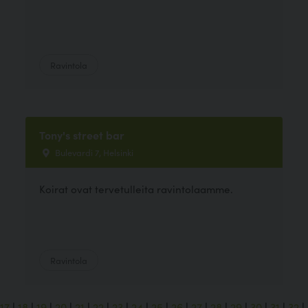
Ravintola
Tony's street bar
Bulevardi 7, Helsinki
Koirat ovat tervetulleita ravintolaamme.
Ravintola
17
|
18
|
19
|
20
|
21
|
22
|
23
|
24
|
25
|
26
|
27
|
28
|
29
|
30
|
31
|
32
|