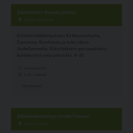
Eläinlääkäri Renate Jäätes
Kiiskitie 1D, Espoo
Kotieläinlääkäripalvelu Kirkkonummella,
Espoossa, Siuntiossa ja koko Länsi-
Uudellamaalla. Eläinlääkärin peruspalvelut
kotikäyntinä joka päivä klo. 9-20.
1 kommenttia
4.50, 4 ääntä
Eläinlääkäri
Eläintenkouluttaja Emilia Tolonen
Loviisa, Loviisa