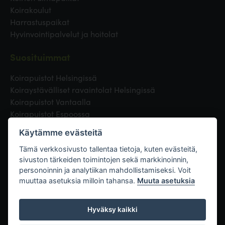
Koirakoulut
Harrastuspaikat
Hyvinvointipalvelut ja hoitolat
Suosituimmat
Koirapuistot Helsingissä
Koiraystävälliset ravaintolat Helsingissä
Koirapuistot Vantaalla
Koirapuistot Espoossa
Koirapuistot Turussa
Käytämme evästeitä
Eläinlääkäri Helsingissä
Koirapuistot Tampereella
Tämä verkkosivusto tallentaa tietoja, kuten evästeitä,
sivuston tärkeiden toimintojen sekä markkinoinnin,
personoinnin ja analytiikan mahdollistamiseksi. Voit
Linkit
muuttaa asetuksia milloin tahansa.
Muuta asetuksia
Hyväksy kaikki