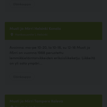
Eläinkauppa
Musti ja Mirri Helsinki Konala
Hankasuontie 1, Helsinki
Avoinna: ma-pe 10-20, la 10-18, su 12-16 Musti ja
Mirri on vuonna 1988 perustettu
lemmikkieläintarvikkeiden erikoisliikeketju. Liikkeitä
on yli sata ympäri...
Eläinkauppa
Musti ja Mirri Tampere Kaleva
Rieväkatu 14, Tampere