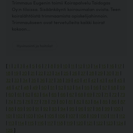
Trimmaus Eugenin toimii Koirapalvelu Taidogas
Oy:n tiloissa. Sisäänkäynti koirauimalan ovista. Teen
koiralähtöistä trimmaamista opiskelijahinnoin.
Trimmaukseen ovat tervetulleita kaikki koirat
kokoon...
Hyvinvointi ja hoitolat
[
1
|
2
|
3
|
4
|
5
|
6
|
7
|
8
|
9
|
10
|
11
|
12
|
13
|
14
|
15
|
16
|
17
|
18
|
19
|
20
|
21
|
22
|
23
|
24
|
25
|
26
|
27
|
28
|
29
|
30
|
31
|
32
|
33
|
34
|
35
|
36
|
37
|
38
|
39
|
40
|
41
|
42
|
43
|
44
|
45
|
46
|
47
|
48
|
49
|
50
|
51
|
52
|
53
|
54
|
55
|
56
|
57
|
58
|
59
|
60
|
61
|
62
|
63
|
64
|
65
|
66
|
67
|
68
|
69
|
70
|
71
|
72
|
73
|
74
|
75
|
76
|
77
|
78
|
79
|
80
|
81
|
82
|
83
|
84
|
85
|
86
|
87
|
88
|
89
|
90
|
91
|
92
|
93
|
94
|
95
|
96
|
97
|
98
|
99
|
100
|
101
|
102
|
103
|
104
|
105
|
106
|
107
|
108
|
109
|
110
|
111
|
112
|
113
|
114
|
115
|
116
|
117
|
118
|
119
|
120
|
121
|
122
|
123
|
124
|
125
]