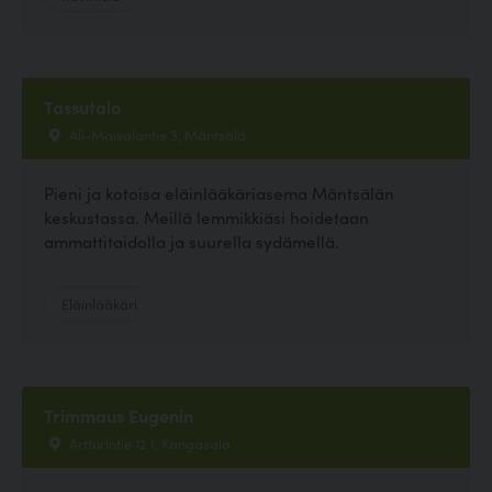
Tassutalo
Ali-Maisalantie 3, Mäntsälä
Pieni ja kotoisa eläinlääkäriasema Mäntsälän
keskustassa. Meillä lemmikkiäsi hoidetaan
ammattitaidolla ja suurella sydämellä.
Eläinlääkäri
Trimmaus Eugenin
Artturintie 12 I, Kangasala