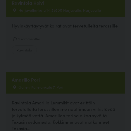
Ravintola Holvi
Harjavallankatu 14, 29200 Harjavalta, Harjavalta
Hyvinkäyttäytyvät koirat ovat tervetulleita terassille
1 kommenttia
Ravintola
Amarillo Pori
Gallen-Kallelankatu 7, Pori
Ravintola Amarillo Lemmikit ovat erittäin
tervetulleita terassillemme nauttimaan virkistävää
ja kylmää vettä. Amarillon tarina alkaa syvältä
Texasin sydämestä. Kokkimme ovat matkanneet
Texasia...