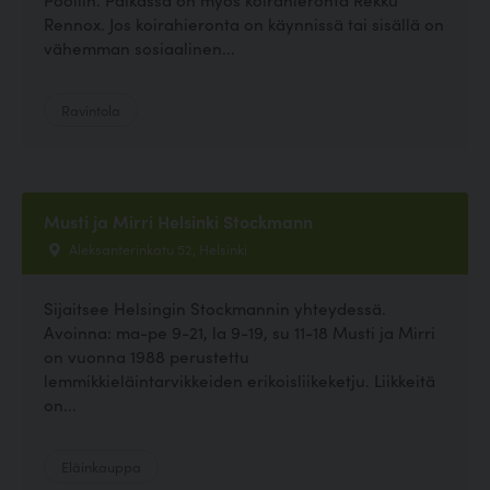
Rennox. Jos koirahieronta on käynnissä tai sisällä on
vähemman sosiaalinen...
Ravintola
Musti ja Mirri Helsinki Stockmann
Aleksanterinkatu 52, Helsinki
Sijaitsee Helsingin Stockmannin yhteydessä.
Avoinna: ma-pe 9-21, la 9-19, su 11-18 Musti ja Mirri
on vuonna 1988 perustettu
lemmikkieläintarvikkeiden erikoisliikeketju. Liikkeitä
on...
Eläinkauppa