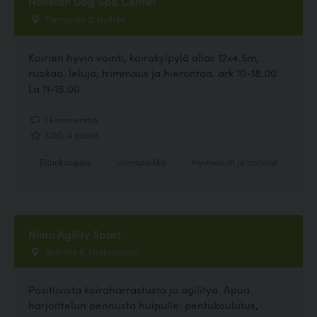
Hollolan Dog Spa Center
Tarmontie 5, Hollola
Koirien hyvin vointi, koirakylpylä allas 12x4.5m,
ruokaa, leluja, trimmaus ja hierontaa. ark 10-18.00
La 11-16.00
1 kommenttia
3.00, 4 ääntä
Eläinkauppa
Uimapaikka
Hyvinvointi ja hoitolat
Niinu Agility Sport
Salmitie 6, Kirkkonummi
Positiivista koiraharrastusta ja agilitya. Apua
harjoittelun pennusta huipulle: pentukoulutus,