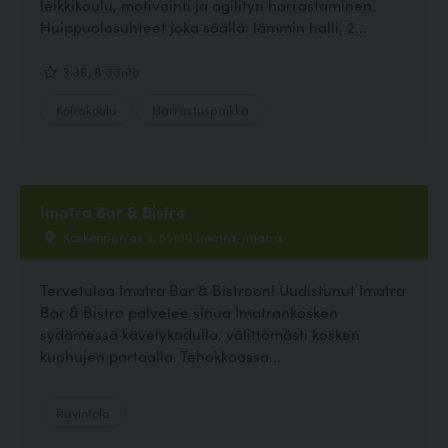
leikkikoulu, motivointi ja agilityn harrastaminen.
Huippuolosuhteet joka säällä: lämmin halli, 2...
3.38, 8 ääntä
Koirakoulu
Harrastuspaikka
Imatra Bar & Bistro
Koskenparras 3, 55100 Imatra, Imatra
Tervetuloa Imatra Bar & Bistroon! Uudistunut Imatra
Bar & Bistro palvelee sinua Imatrankosken
sydämessä kävelykadulla, välittömästi kosken
kuohujen partaalla. Tehokkaassa...
Ravintola