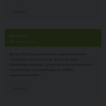
Ravintola
Rosso Pori
Antinkatu 11, Pori
Rosso, Pori Karvaiset kaverit ovat tervetulleita
viihtymään terassillemme. Rosso on tuttu
italialainen klassikko, jonka rennosta tunnelmasta
suomalaiset ovat nauttineet jo viidellä
vuosikymmenellä....
Ravintola