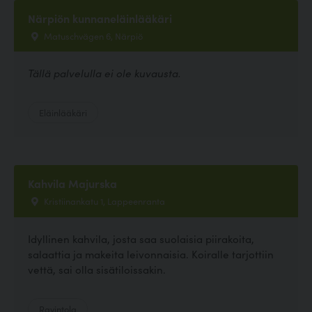
Närpiön kunnaneläinlääkäri
Matuschvägen 6, Närpiö
Tällä palvelulla ei ole kuvausta.
Eläinlääkäri
Kahvila Majurska
Kristiinankatu 1, Lappeenranta
Idyllinen kahvila, josta saa suolaisia piirakoita,
salaattia ja makeita leivonnaisia. Koiralle tarjottiin
vettä, sai olla sisätiloissakin.
Ravintola