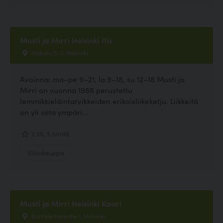
Musti ja Mirri Helsinki Itis
Itäkatu 6–7, Helsinki
Avoinna: ma–pe 9–21, la 9–18, su 12–18 Musti ja
Mirri on vuonna 1988 perustettu
lemmikkieläintarvikkeiden erikoisliikeketju. Liikkeitä
on yli sata ympäri...
2.20, 5 ääntä
Eläinkauppa
Musti ja Mirri Helsinki Kaari
Kantelettarentie 1, Helsinki