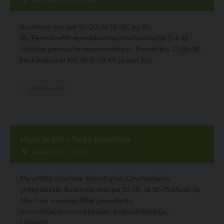
Avoinna: ma-pe 10-20, la 10-18, su 10-
18. Pentutreffit ennakkoilmoittautumisella 2-4 kk
ikäisille pennuille maanantaisin. Pienet klo 17:30-18,
keskikokoiset klo 18:15-18:45 ja isot klo...
Eläinkauppa
Musti ja Mirri Turku Ravattula
Reivikatu 5-7, Turku
Myymälä sijaitsee Ravattulan Citymarketin
yhteydessä. Avoinna: ma-pe 10-19, la 10-15 Musti ja
Mirri on vuonna 1988 perustettu
lemmikkieläintarvikkeiden erikoisliikeketju.
Liikkeitä...