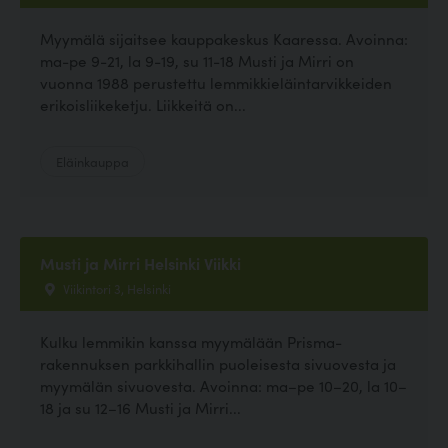
Myymälä sijaitsee kauppakeskus Kaaressa. Avoinna:
ma-pe 9-21, la 9-19, su 11-18 Musti ja Mirri on
vuonna 1988 perustettu lemmikkieläintarvikkeiden
erikoisliikeketju. Liikkeitä on...
Eläinkauppa
Musti ja Mirri Helsinki Viikki
Viikintori 3, Helsinki
Kulku lemmikin kanssa myymälään Prisma-
rakennuksen parkkihallin puoleisesta sivuovesta ja
myymälän sivuovesta. Avoinna: ma–pe 10–20, la 10–
18 ja su 12–16 Musti ja Mirri...