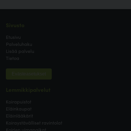
Sivusto
Etusivu
Palveluhaku
Lisää palvelu
Tietoa
Evästeasetukset
Lemmikkipalvelut
Koirapuistot
Eläinkaupat
Eläinlääkärit
Koiraystävälliset ravintolat
Koirien uimapaikat