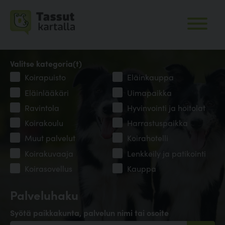
Valitse kategoria(t)
Koirapuisto
Eläinkauppa
Eläinlääkäri
Uimapaikka
Ravintola
Hyvinvointi ja hoitolat
Koirakoulu
Harrastuspaikka
Muut palvelut
Koirahotelli
Koirakuvaaja
Lenkkeily ja patikointi
Koirasovellus
Kauppa
Palveluhaku
Syötä paikkakunta, palvelun nimi tai osoite