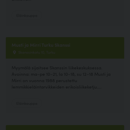
Eläinkauppa
Musti ja Mirri Turku Skanssi
Skanssinkatu 10, Turku
Myymälä sijaitsee Skanssin liikekeskuksessa.
Avoinna: ma–pe 10–21, la 10–18, su 12–18 Musti ja
Mirri on vuonna 1988 perustettu
lemmikkieläintarvikkeiden erikoisliikeketju....
Eläinkauppa