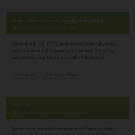
DreamTeam-Areena, koiraharrastushalli
Vakkistentie 22, 37830 Akaa, Akaa
Lämmin halli (n. 15`C), koiratanssi, toko rally-toko,
näyttelytreenit. Kursseja: pentukurssit, arkitottis,
koiratanssi, näyttelykurssit, rally-tokokurssit
Koirakoulu
Harrastuspaikka
City-Pool
Aleksanterinkatu 25 b, 15140 Lahti, Lahti
Koirat ovat tervetulleita biljardisali/kahvila City-
Pooliin. Paikassa on myös koirahieronta Rekku